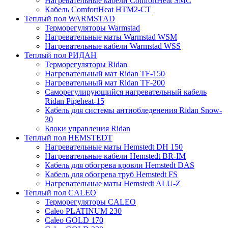
Нагревательные кабели ComfortHeat SMC
Кабель ComfortHeat HTM2-CT
Теплый пол WARMSTAD
Терморегуляторы Warmstad
Нагревательные маты Warmstad WSM
Нагревательные кабели Warmstad WSS
Теплый пол РИДАН
Терморегуляторы Ridan
Нагревательный мат Ridan TF-150
Нагревательный мат Ridan TF-200
Саморегулирующийся нагревательный кабель
Ridan Pipeheat-15
Кабель для системы антиобледенения Ridan Snow-
30
Блоки управления Ridan
Теплый пол HEMSTEDT
Нагревательные маты Hemstedt DH 150
Нагревательные кабели Hemstedt BR-IM
Кабель для обогрева кровли Hemstedt DAS
Кабель для обогрева труб Hemstedt FS
Нагревательные маты Hemstedt ALU-Z
Теплый пол CALEO
Терморегуляторы CALEO
Caleo PLATINUM 230
Caleo GOLD 170