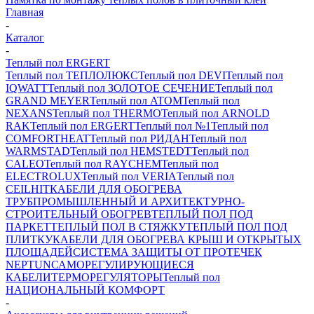
Главная
-
Каталог
-
Теплый пол ERGERT
Теплый пол ТЕПЛОЛЮКС
Теплый пол DEVI
Теплый пол
IQWATT
Теплый пол ЗОЛОТОЕ СЕЧЕНИЕ
Теплый пол
GRAND MEYER
Теплый пол ATOM
Теплый пол
NEXANS
Теплый пол THERMO
Теплый пол ARNOLD
RAK
Теплый пол ERGERT
Теплый пол №1
Теплый пол
COMFORTHEAT
Теплый пол РИДАН
Теплый пол
WARMSTAD
Теплый пол HEMSTEDT
Теплый пол
CALEO
Теплый пол RAYCHEM
Теплый пол
ELECTROLUX
Теплый пол VERIA
Теплый пол
CEILHIT
КАБЕЛИ ДЛЯ ОБОГРЕВА
ТРУБ
ПРОМЫШЛЕННЫЙ И АРХИТЕКТУРНО-
СТРОИТЕЛЬНЫЙ ОБОГРЕВ
ТЕПЛЫЙ ПОЛ ПОД
ПАРКЕТ
ТЕПЛЫЙ ПОЛ В СТЯЖКУ
ТЕПЛЫЙ ПОЛ ПОД
ПЛИТКУ
КАБЕЛИ ДЛЯ ОБОГРЕВА КРЫШ И ОТКРЫТЫХ
ПЛОЩАДЕЙ
СИСТЕМА ЗАЩИТЫ ОТ ПРОТЕЧЕК
NEPTUN
САМОРЕГУЛИРУЮЩИЕСЯ
КАБЕЛИ
ТЕРМОРЕГУЛЯТОРЫ
Теплый пол
НАЦИОНАЛЬНЫЙ КОМФОРТ
-