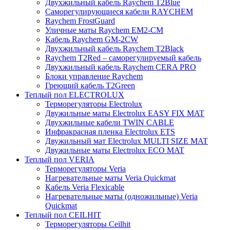
Двухжильный кабель Raychem T2Blue
Саморегулирующиеся кабели RAYCHEM
Raychem FrostGuard
Уличные маты Raychem EM2-CM
Кабель Raychem GM-2CW
Двухжильный кабель Raychem T2Black
Raychem T2Red – саморегулируемый кабель
Двухжильный кабель Raychem CERA PRO
Блоки управление Raychem
Греющий кабель T2Green
Теплый пол ELECTROLUX
Терморегуляторы Electrolux
Двужильные маты Electrolux EASY FIX MAT
Двухжильные кабели TWIN CABLE
Инфракрасная пленка Electrolux ETS
Двужильный мат Electrolux MULTI SIZE MAT
Двужильные маты Electrolux ECO MAT
Теплый пол VERIA
Терморегуляторы Veria
Нагревательные маты Veria Quickmat
Кабель Veria Flexicable
Нагревательные маты (одножильные) Veria
Quickmat
Теплый пол CEILHIT
Терморегуляторы Ceilhit