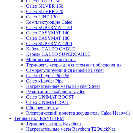
Caleo GOLD 230
Caleo SILVER 150
Caleo SILVER 220
Caleo LINE 130
Комплектующие Caleo
Caleo SUPERMAT 130
Caleo EASYMAT 140
Caleo EASYMAT 180
Caleo SUPERMAT 200
Кабель CALEO CABLE
Кабель CALEO SUPERCABLE
Мобильный теплый пол
Терморегуляторы для систем антиобледенения
Саморегулирующийся кабели xLayder
Caleo xLayder Pipe W
Caleo xLayder Pipe
Нагревательные маты xLayder Street
Резистивные кабели xLayder
Caleo UNIMAT BOOST
Caleo UNIMAT RAIL
Обогрев грунта
Электрический полотенцесушитель Caleo Heatwall
Теплый пол RAYCHEM
Терморегуляторы Raychem
Нагревательные маты Raychem T2QuickNet