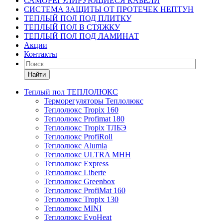
САМОРЕГУЛИРУЮЩИЕСЯ КАБЕЛИ
СИСТЕМА ЗАЩИТЫ ОТ ПРОТЕЧЕК НЕПТУН
ТЕПЛЫЙ ПОЛ ПОД ПЛИТКУ
ТЕПЛЫЙ ПОЛ В СТЯЖКУ
ТЕПЛЫЙ ПОЛ ПОД ЛАМИНАТ
Акции
Контакты
Найти
Теплый пол ТЕПЛОЛЮКС
Терморегуляторы Теплолюкс
Теплолюкс Tropix 160
Теплолюкс Profimat 180
Теплолюкс Tropix ТЛБЭ
Теплолюкс ProfiRoll
Теплолюкс Alumia
Теплолюкс ULTRA МНН
Теплолюкс Express
Теплолюкс Liberte
Теплолюкс Greenbox
Теплолюкс ProfiMat 160
Теплолюкс Tropix 130
Теплолюкс MINI
Теплолюкс EvoHeat