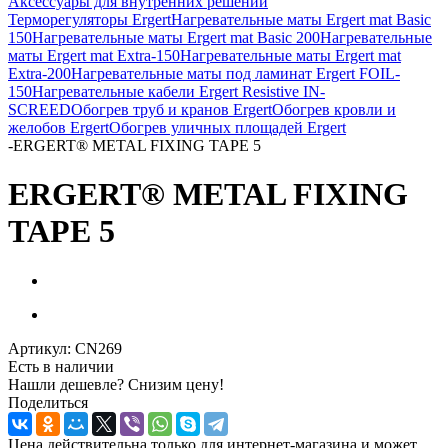
Аксессуары для внутренних решений
Терморегуляторы Ergert
Нагревательные маты Ergert mat Basic
150
Нагревательные маты Ergert mat Basic 200
Нагревательные
маты Ergert mat Extra-150
Нагревательные маты Ergert mat
Extra-200
Нагревательные маты под ламинат Ergert FOIL-
150
Нагревательные кабели Ergert Resistive IN-
SCREED
Обогрев труб и кранов Ergert
Обогрев кровли и
желобов Ergert
Обогрев уличных площадей Ergert
-
ERGERT® METAL FIXING TAPE 5
ERGERT® METAL FIXING
TAPE 5
Артикул:
CN269
Есть в наличии
Нашли дешевле? Снизим цену!
Поделиться
Цена действительна только для интернет-магазина и может