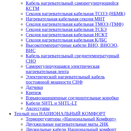
Кабель нагревательный саморегулирующийся
КСТМ
Секция нагревательная кабельная ТСОЭ (НБМК)
Нагревательная кабельная секция МНТ
Секция нагревательная кабельная ТМОЭ (ТМФ)
Секция нагревательная кабельная ТСБЭ
Секция нагревательная кабельная НСКТ
Секция нагревательная кабельная КДБС
Высокотемпературные кабели ВНО, ВНОЭО,
ВНС
Кабель нагревательный среднетемпературный
СНО
Саморегулирующаяся электрическая
нагревательная лента
Электрический нагревательный кабель
постоянной мощности СНФ
Датчики
Крепеж
Взрывозащищенные соединительные коробки
Кабели SHTL и SHTL-LT
Аксессуары
Теплый пол НАЦИОНАЛЬНЫЙ КОМФОРТ
Терморегуляторы «Национальный Комфорт»
Двухжильные нагревательные маты 2НК
Двужильные кабели Национальный комфорт