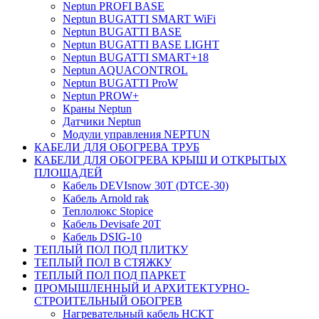
Neptun PROFI BASE
Neptun BUGATTI SMART WiFi
Neptun BUGATTI BASE
Neptun BUGATTI BASE LIGHT
Neptun BUGATTI SMART+18
Neptun AQUACONTROL
Neptun BUGATTI ProW
Neptun PROW+
Краны Neptun
Датчики Neptun
Модули управления NEPTUN
КАБЕЛИ ДЛЯ ОБОГРЕВА ТРУБ
КАБЕЛИ ДЛЯ ОБОГРЕВА КРЫШ И ОТКРЫТЫХ
ПЛОЩАДЕЙ
Кабель DEVIsnow 30Т (DTCE-30)
Кабель Arnold rak
Теплолюкс Stopice
Кабель Devisafe 20T
Кабель DSIG-10
ТЕПЛЫЙ ПОЛ ПОД ПЛИТКУ
ТЕПЛЫЙ ПОЛ В СТЯЖКУ
ТЕПЛЫЙ ПОЛ ПОД ПАРКЕТ
ПРОМЫШЛЕННЫЙ И АРХИТЕКТУРНО-
СТРОИТЕЛЬНЫЙ ОБОГРЕВ
Нагревательный кабель НCKТ