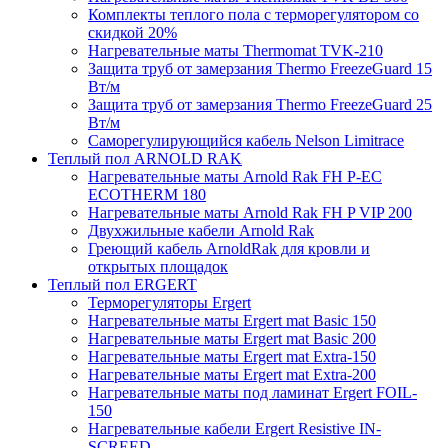
Комплекты теплого пола с терморегулятором со
скидкой 20%
Нагревательные маты Thermomat TVK-210
Защита труб от замерзания Thermo FreezeGuard 15
Вт/м
Защита труб от замерзания Thermo FreezeGuard 25
Вт/м
Саморегулирующийся кабель Nelson Limitrace
Теплый пол ARNOLD RAK
Нагревательные маты Arnold Rak FH P-EC
ECOTHERM 180
Нагревательные маты Arnold Rak FH P VIP 200
Двухжильные кабели Arnold Rak
Греющий кабель ArnoldRak для кровли и
открытых площадок
Теплый пол ERGERT
Терморегуляторы Ergert
Нагревательные маты Ergert mat Basic 150
Нагревательные маты Ergert mat Basic 200
Нагревательные маты Ergert mat Extra-150
Нагревательные маты Ergert mat Extra-200
Нагревательные маты под ламинат Ergert FOIL-
150
Нагревательные кабели Ergert Resistive IN-
SCREED