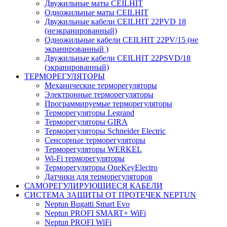
Двужильные маты CEILHIT
Одножильные маты CEILHIT
Двужильные кабели CEILHIT 22PVD 18
(неэкранированный)
Одножильные кабели CEILHIT 22PV/15 (не
экранированный )
Двужильные кабели CEILHIT 22PSVD/18
(экранированный)
ТЕРМОРЕГУЛЯТОРЫ
Механические терморегуляторы
Электронные терморегуляторы
Программируемые терморегуляторы
Терморегуляторы Legrand
Терморегуляторы GIRA
Терморегуляторы Schneider Electric
Сенсорные терморегуляторы
Терморегуляторы WERKEL
Wi-Fi терморегуляторы
Терморегуляторы OneKeyElectro
Датчики для терморегуляторов
САМОРЕГУЛИРУЮЩИЕСЯ КАБЕЛИ
СИСТЕМА ЗАЩИТЫ ОТ ПРОТЕЧЕК NEPTUN
Neptun Bugatti Smart Evo
Neptun PROFI SMART+ WiFi
Neptun PROFI WiFi