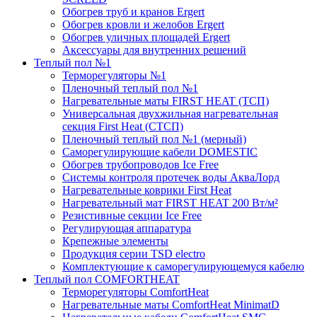
Обогрев труб и кранов Ergert
Обогрев кровли и желобов Ergert
Обогрев уличных площадей Ergert
Аксессуары для внутренних решений
Теплый пол №1
Терморегуляторы №1
Пленочный теплый пол №1
Нагревательные маты FIRST HEAT (ТСП)
Универсальная двухжильная нагревательная
секция First Heat (СТСП)
Пленочный теплый пол №1 (мерный)
Саморегулирующие кабели DOMESTIC
Обогрев трубопроводов Ice Free
Системы контроля протечек воды АкваЛорд
Нагревательные коврики First Heat
Нагревательный мат FIRST HEAT 200 Вт/м²
Резистивные секции Ice Free
Регулирующая аппаратура
Крепежные элементы
Продукция серии TSD electro
Комплектующие к саморегулирующемуся кабелю
Теплый пол COMFORTHEAT
Терморегуляторы ComfortHeat
Нагревательные маты ComfortHeat MinimatD