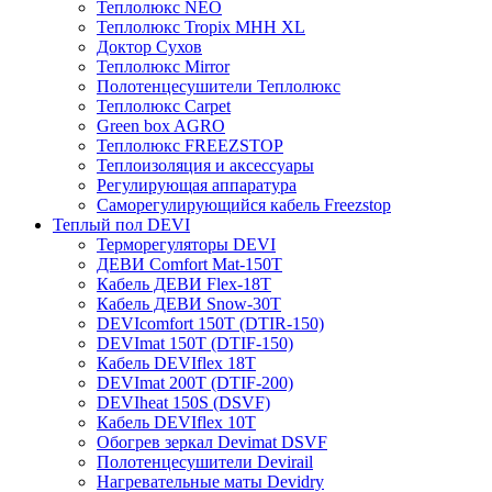
Теплолюкс NEO
Теплолюкс Tropix МНН XL
Доктор Сухов
Теплолюкс Mirror
Полотенцесушители Теплолюкс
Теплолюкс Carpet
Green box AGRO
Теплолюкс FREEZSTOP
Теплоизоляция и аксессуары
Регулирующая аппаратура
Cаморегулирующийся кабель Freezstop
Теплый пол DEVI
Терморегуляторы DEVI
ДЕВИ Comfort Mat-150T
Кабель ДЕВИ Flex-18T
Кабель ДЕВИ Snow-30T
DEVIcomfort 150T (DTIR-150)
DEVImat 150T (DTIF-150)
Кабель DEVIflex 18T
DEVImat 200T (DTIF-200)
DEVIheat 150S (DSVF)
Кабель DEVIflex 10T
Обогрев зеркал Devimat DSVF
Полотенцесушители Devirail
Нагревательные маты Devidry