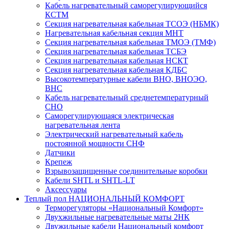
Кабель нагревательный саморегулирующийся
КСТМ
Секция нагревательная кабельная ТСОЭ (НБМК)
Нагревательная кабельная секция МНТ
Секция нагревательная кабельная ТМОЭ (ТМФ)
Секция нагревательная кабельная ТСБЭ
Секция нагревательная кабельная НСКТ
Секция нагревательная кабельная КДБС
Высокотемпературные кабели ВНО, ВНОЭО,
ВНС
Кабель нагревательный среднетемпературный
СНО
Саморегулирующаяся электрическая
нагревательная лента
Электрический нагревательный кабель
постоянной мощности СНФ
Датчики
Крепеж
Взрывозащищенные соединительные коробки
Кабели SHTL и SHTL-LT
Аксессуары
Теплый пол НАЦИОНАЛЬНЫЙ КОМФОРТ
Терморегуляторы «Национальный Комфорт»
Двухжильные нагревательные маты 2НК
Двужильные кабели Национальный комфорт