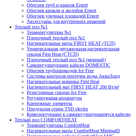
Обогрев труб и кранов Ergert
Обогрев кровли и желобов Ergert
Обогрев уличных площадей Ergert
Аксессуары для внутренних решений
Теплый пол №1
Терморегуляторы №1
Пленочный теплый пол №1
Нагревательные маты FIRST HEAT (ТСП)
Универсальная двухжильная нагревательная
секция First Heat (СТСП)
Пленочный теплый пол №1 (мерный)
Саморегулирующие кабели DOMESTIC
Обогрев трубопроводов Ice Free
Системы контроля протечек воды АкваЛорд
Нагревательные коврики First Heat
Нагревательный мат FIRST HEAT 200 Вт/м²
Резистивные секции Ice Free
Регулирующая аппаратура
Крепежные элементы
Продукция серии TSD electro
Комплектующие к саморегулирующемуся кабелю
Теплый пол COMFORTHEAT
Терморегуляторы ComfortHeat
Нагревательные маты ComfortHeat MinimatD