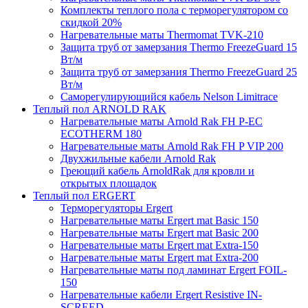
Комплекты теплого пола с терморегулятором со
скидкой 20%
Нагревательные маты Thermomat TVK-210
Защита труб от замерзания Thermo FreezeGuard 15
Вт/м
Защита труб от замерзания Thermo FreezeGuard 25
Вт/м
Саморегулирующийся кабель Nelson Limitrace
Теплый пол ARNOLD RAK
Нагревательные маты Arnold Rak FH P-EC
ECOTHERM 180
Нагревательные маты Arnold Rak FH P VIP 200
Двухжильные кабели Arnold Rak
Греющий кабель ArnoldRak для кровли и
открытых площадок
Теплый пол ERGERT
Терморегуляторы Ergert
Нагревательные маты Ergert mat Basic 150
Нагревательные маты Ergert mat Basic 200
Нагревательные маты Ergert mat Extra-150
Нагревательные маты Ergert mat Extra-200
Нагревательные маты под ламинат Ergert FOIL-
150
Нагревательные кабели Ergert Resistive IN-
SCREED