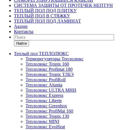
САМОРЕГУЛИРУЮЩИЕСЯ КАБЕЛИ
СИСТЕМА ЗАЩИТЫ ОТ ПРОТЕЧЕК НЕПТУН
ТЕПЛЫЙ ПОЛ ПОД ПЛИТКУ
ТЕПЛЫЙ ПОЛ В СТЯЖКУ
ТЕПЛЫЙ ПОЛ ПОД ЛАМИНАТ
Акции
Контакты
Найти
Теплый пол ТЕПЛОЛЮКС
Терморегуляторы Теплолюкс
Теплолюкс Tropix 160
Теплолюкс Profimat 180
Теплолюкс Tropix ТЛБЭ
Теплолюкс ProfiRoll
Теплолюкс Alumia
Теплолюкс ULTRA МНН
Теплолюкс Express
Теплолюкс Liberte
Теплолюкс Greenbox
Теплолюкс ProfiMat 160
Теплолюкс Tropix 130
Теплолюкс MINI
Теплолюкс EvoHeat