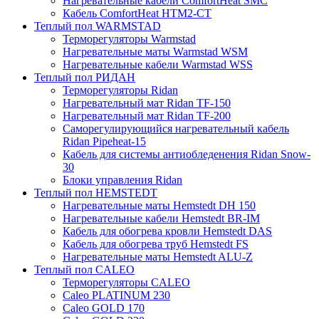
Нагревательные кабели ComfortHeat SMC
Кабель ComfortHeat HTM2-CT
Теплый пол WARMSTAD
Терморегуляторы Warmstad
Нагревательные маты Warmstad WSM
Нагревательные кабели Warmstad WSS
Теплый пол РИДАН
Терморегуляторы Ridan
Нагревательный мат Ridan TF-150
Нагревательный мат Ridan TF-200
Саморегулирующийся нагревательный кабель
Ridan Pipeheat-15
Кабель для системы антиобледенения Ridan Snow-
30
Блоки управления Ridan
Теплый пол HEMSTEDT
Нагревательные маты Hemstedt DH 150
Нагревательные кабели Hemstedt BR-IM
Кабель для обогрева кровли Hemstedt DAS
Кабель для обогрева труб Hemstedt FS
Нагревательные маты Hemstedt ALU-Z
Теплый пол CALEO
Терморегуляторы CALEO
Caleo PLATINUM 230
Caleo GOLD 170