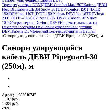
Саморегулирующиеся кабели DEVI
Терморегуляторы DEVI
ДЕВИ Comfort Mat-150T
Кабель ДЕВИ
Flex-18T
Кабель ДЕВИ Snow-30T
DEVIcomfort 150T (DTIR-
150)
DEVImat 150T (DTIF-150)
Кабель DEVIflex 18T
DEVImat
200T (DTIF-200)
DEVIheat 150S (DSVF)
Кабель DEVIflex
10T
Обогрев зеркал Devimat DSVF
Нагревательные маты
Devidry
Аксессуары Devi
Блоки управления и датчики
DEVI
Кабель DEVIpipeheat
Полотенцесушители Devirail
-
Cаморегулирующийся кабель ДЕВИ Pipeguard-30 (250м), м
Cаморегулирующийся
кабель ДЕВИ Pipeguard-30
(250м), м
Артикул:
98301074R
1 107
руб.
1 384
руб.
-
20
%