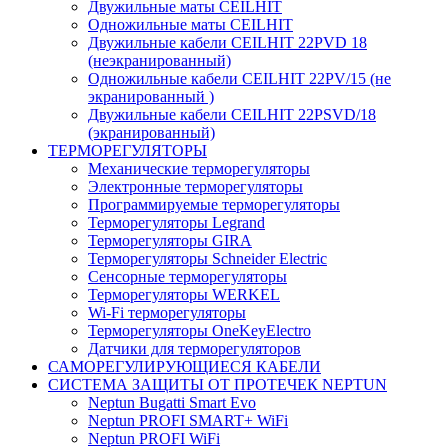
Двужильные маты CEILHIT
Одножильные маты CEILHIT
Двужильные кабели CEILHIT 22PVD 18
(неэкранированный)
Одножильные кабели CEILHIT 22PV/15 (не
экранированный )
Двужильные кабели CEILHIT 22PSVD/18
(экранированный)
ТЕРМОРЕГУЛЯТОРЫ
Механические терморегуляторы
Электронные терморегуляторы
Программируемые терморегуляторы
Терморегуляторы Legrand
Терморегуляторы GIRA
Терморегуляторы Schneider Electric
Сенсорные терморегуляторы
Терморегуляторы WERKEL
Wi-Fi терморегуляторы
Терморегуляторы OneKeyElectro
Датчики для терморегуляторов
САМОРЕГУЛИРУЮЩИЕСЯ КАБЕЛИ
СИСТЕМА ЗАЩИТЫ ОТ ПРОТЕЧЕК NEPTUN
Neptun Bugatti Smart Evo
Neptun PROFI SMART+ WiFi
Neptun PROFI WiFi