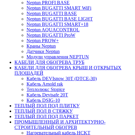
Neptun PROFI BASE
Neptun BUGATTI SMART WiFi
Neptun BUGATTI BASE
Neptun BUGATTI BASE LIGHT
Neptun BUGATTI SMART+18
Neptun AQUACONTROL
Neptun BUGATTI ProW
Neptun PROW+
Краны Neptun
Датчики Neptun
Модули управления NEPTUN
КАБЕЛИ ДЛЯ ОБОГРЕВА ТРУБ
КАБЕЛИ ДЛЯ ОБОГРЕВА КРЫШ И ОТКРЫТЫХ
ПЛОЩАДЕЙ
Кабель DEVIsnow 30Т (DTCE-30)
Кабель Arnold rak
Теплолюкс Stopice
Кабель Devisafe 20T
Кабель DSIG-10
ТЕПЛЫЙ ПОЛ ПОД ПЛИТКУ
ТЕПЛЫЙ ПОЛ В СТЯЖКУ
ТЕПЛЫЙ ПОЛ ПОД ПАРКЕТ
ПРОМЫШЛЕННЫЙ И АРХИТЕКТУРНО-
СТРОИТЕЛЬНЫЙ ОБОГРЕВ
Нагревательный кабель НCKТ