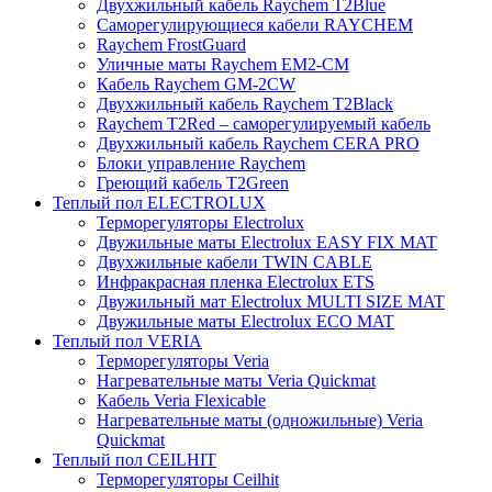
Двухжильный кабель Raychem T2Blue
Саморегулирующиеся кабели RAYCHEM
Raychem FrostGuard
Уличные маты Raychem EM2-CM
Кабель Raychem GM-2CW
Двухжильный кабель Raychem T2Black
Raychem T2Red – саморегулируемый кабель
Двухжильный кабель Raychem CERA PRO
Блоки управление Raychem
Греющий кабель T2Green
Теплый пол ELECTROLUX
Терморегуляторы Electrolux
Двужильные маты Electrolux EASY FIX MAT
Двухжильные кабели TWIN CABLE
Инфракрасная пленка Electrolux ETS
Двужильный мат Electrolux MULTI SIZE MAT
Двужильные маты Electrolux ECO MAT
Теплый пол VERIA
Терморегуляторы Veria
Нагревательные маты Veria Quickmat
Кабель Veria Flexicable
Нагревательные маты (одножильные) Veria
Quickmat
Теплый пол CEILHIT
Терморегуляторы Ceilhit