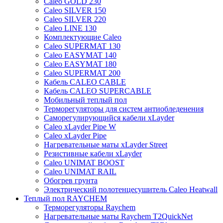
Caleo GOLD 230
Caleo SILVER 150
Caleo SILVER 220
Caleo LINE 130
Комплектующие Caleo
Caleo SUPERMAT 130
Caleo EASYMAT 140
Caleo EASYMAT 180
Caleo SUPERMAT 200
Кабель CALEO CABLE
Кабель CALEO SUPERCABLE
Мобильный теплый пол
Терморегуляторы для систем антиобледенения
Саморегулирующийся кабели xLayder
Caleo xLayder Pipe W
Caleo xLayder Pipe
Нагревательные маты xLayder Street
Резистивные кабели xLayder
Caleo UNIMAT BOOST
Caleo UNIMAT RAIL
Обогрев грунта
Электрический полотенцесушитель Caleo Heatwall
Теплый пол RAYCHEM
Терморегуляторы Raychem
Нагревательные маты Raychem T2QuickNet