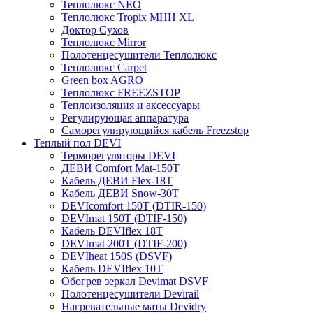
Теплолюкс NEO
Теплолюкс Tropix МНН XL
Доктор Сухов
Теплолюкс Mirror
Полотенцесушители Теплолюкс
Теплолюкс Carpet
Green box AGRO
Теплолюкс FREEZSTOP
Теплоизоляция и аксессуары
Регулирующая аппаратура
Cаморегулирующийся кабель Freezstop
Теплый пол DEVI
Терморегуляторы DEVI
ДЕВИ Comfort Mat-150T
Кабель ДЕВИ Flex-18T
Кабель ДЕВИ Snow-30T
DEVIcomfort 150T (DTIR-150)
DEVImat 150T (DTIF-150)
Кабель DEVIflex 18T
DEVImat 200T (DTIF-200)
DEVIheat 150S (DSVF)
Кабель DEVIflex 10T
Обогрев зеркал Devimat DSVF
Полотенцесушители Devirail
Нагревательные маты Devidry