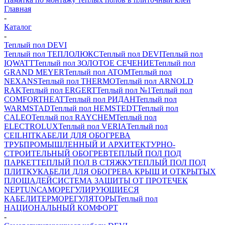
Главная
-
Каталог
-
Теплый пол DEVI
Теплый пол ТЕПЛОЛЮКС
Теплый пол DEVI
Теплый пол
IQWATT
Теплый пол ЗОЛОТОЕ СЕЧЕНИЕ
Теплый пол
GRAND MEYER
Теплый пол ATOM
Теплый пол
NEXANS
Теплый пол THERMO
Теплый пол ARNOLD
RAK
Теплый пол ERGERT
Теплый пол №1
Теплый пол
COMFORTHEAT
Теплый пол РИДАН
Теплый пол
WARMSTAD
Теплый пол HEMSTEDT
Теплый пол
CALEO
Теплый пол RAYCHEM
Теплый пол
ELECTROLUX
Теплый пол VERIA
Теплый пол
CEILHIT
КАБЕЛИ ДЛЯ ОБОГРЕВА
ТРУБ
ПРОМЫШЛЕННЫЙ И АРХИТЕКТУРНО-
СТРОИТЕЛЬНЫЙ ОБОГРЕВ
ТЕПЛЫЙ ПОЛ ПОД
ПАРКЕТ
ТЕПЛЫЙ ПОЛ В СТЯЖКУ
ТЕПЛЫЙ ПОЛ ПОД
ПЛИТКУ
КАБЕЛИ ДЛЯ ОБОГРЕВА КРЫШ И ОТКРЫТЫХ
ПЛОЩАДЕЙ
СИСТЕМА ЗАЩИТЫ ОТ ПРОТЕЧЕК
NEPTUN
САМОРЕГУЛИРУЮЩИЕСЯ
КАБЕЛИ
ТЕРМОРЕГУЛЯТОРЫ
Теплый пол
НАЦИОНАЛЬНЫЙ КОМФОРТ
-