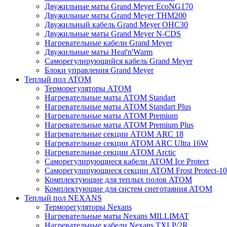
Двужильные маты Grand Meyer EcoNG170
Двужильные маты Grand Meyer THM200
Двужильный кабель Grand Meyer OHC30
Двужильные маты Grand Meyer N-CDS
Нагревательные кабели Grand Meyer
Двужильные маты Heat'n'Warm
Саморегулирующийся кабель Grand Meyer
Блоки управления Grand Meyer
Теплый пол ATOM
Терморегуляторы АТОМ
Нагревательные маты АТОМ Standart
Нагревательные маты АТОМ Standart Plus
Нагревательные маты АТОМ Premium
Нагревательные маты АТОМ Premium Plus
Нагревательные секции АТОМ ARC 18
Нагревательные секции ATOM ARC Ultra 16W
Нагревательные секции АТОМ Arctic
Саморегулирующиеся кабели ATOM Ice Protect
Саморегулирующиеся секции ATOM Frost Protect-10
Комплектующие для теплых полов ATOM
Комплектующие для систем снеготаяния ATOM
Теплый пол NEXANS
Терморегуляторы Nexans
Нагревательные маты Nexans MILLIMAT
Нагревательные кабели Nexans TXLP/2R