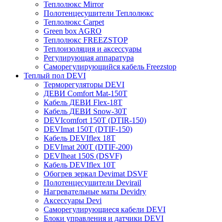
Теплолюкс Mirror
Полотенцесушители Теплолюкс
Теплолюкс Carpet
Green box AGRO
Теплолюкс FREEZSTOP
Теплоизоляция и аксессуары
Регулирующая аппаратура
Cаморегулирующийся кабель Freezstop
Теплый пол DEVI
Терморегуляторы DEVI
ДЕВИ Comfort Mat-150T
Кабель ДЕВИ Flex-18T
Кабель ДЕВИ Snow-30T
DEVIcomfort 150T (DTIR-150)
DEVImat 150T (DTIF-150)
Кабель DEVIflex 18T
DEVImat 200T (DTIF-200)
DEVIheat 150S (DSVF)
Кабель DEVIflex 10T
Обогрев зеркал Devimat DSVF
Полотенцесушители Devirail
Нагревательные маты Devidry
Аксессуары Devi
Саморегулирующиеся кабели DEVI
Блоки управления и датчики DEVI