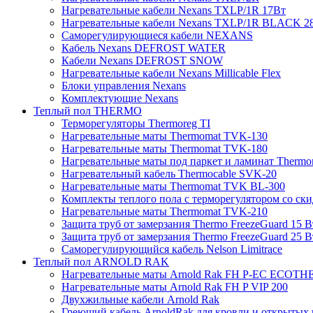
Нагревательные кабели Nexans TXLP/1R 17Вт
Нагревательные кабели Nexans TXLP/1R BLACK 2
Саморегулирующиеся кабели NEXANS
Кабель Nexans DEFROST WATER
Кабели Nexans DEFROST SNOW
Нагревательные кабели Nexans Millicable Flex
Блоки управления Nexans
Комплектующие Nexans
Теплый пол THERMO
Терморегуляторы Thermoreg TI
Нагревательные маты Thermomat TVK-130
Нагревательные маты Thermomat TVK-180
Нагревательные маты под паркет и ламинат Thermo
Нагревательный кабель Thermocable SVK-20
Нагревательные маты Thermomat TVK BL-300
Комплекты теплого пола с терморегулятором со ск
Нагревательные маты Thermomat TVK-210
Защита труб от замерзания Thermo FreezeGuard 15 В
Защита труб от замерзания Thermo FreezeGuard 25 В
Саморегулирующийся кабель Nelson Limitrace
Теплый пол ARNOLD RAK
Нагревательные маты Arnold Rak FH P-EC ECOTH
Нагревательные маты Arnold Rak FH P VIP 200
Двухжильные кабели Arnold Rak
Греющий кабель ArnoldRak для кровли и открытых