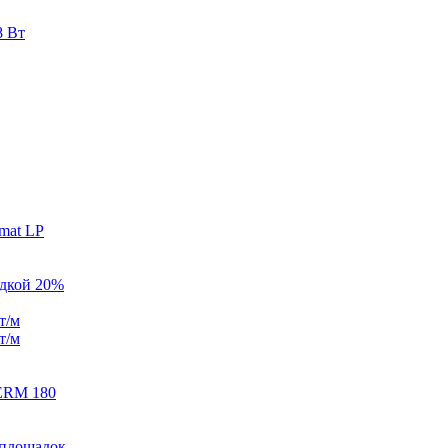
8 Вт
mat LP
идкой 20%
т/м
т/м
ERM 180
 площадок