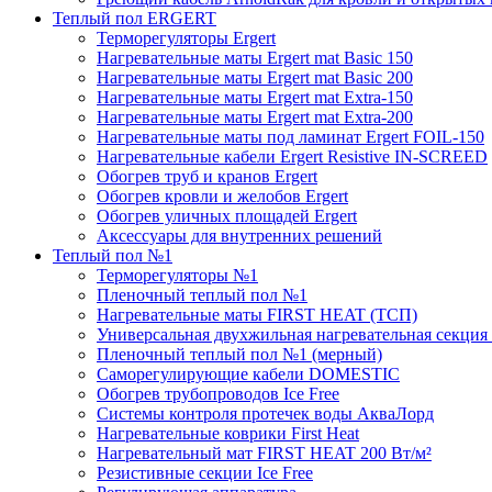
Теплый пол ERGERT
Терморегуляторы Ergert
Нагревательные маты Ergert mat Basic 150
Нагревательные маты Ergert mat Basic 200
Нагревательные маты Ergert mat Extra-150
Нагревательные маты Ergert mat Extra-200
Нагревательные маты под ламинат Ergert FOIL-150
Нагревательные кабели Ergert Resistive IN-SCREED
Обогрев труб и кранов Ergert
Обогрев кровли и желобов Ergert
Обогрев уличных площадей Ergert
Аксессуары для внутренних решений
Теплый пол №1
Терморегуляторы №1
Пленочный теплый пол №1
Нагревательные маты FIRST HEAT (ТСП)
Универсальная двухжильная нагревательная секция 
Пленочный теплый пол №1 (мерный)
Саморегулирующие кабели DOMESTIC
Обогрев трубопроводов Ice Free
Системы контроля протечек воды АкваЛорд
Нагревательные коврики First Heat
Нагревательный мат FIRST HEAT 200 Вт/м²
Резистивные секции Ice Free