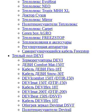
Теплолюкс EvoHeat
Теплолюкс NEO
Теплолюкс Tropix МНН XL
Доктор Сухов
Теплолюкс Mirror
Полотенцесушители Теплолюкс
Теплолюкс Carpet
Green box AGRO
Теплолюкс FREEZSTOP
Теплоизоляция и аксессуары
Регулирующая аппаратура
Cаморегулирующийся кабель Freezstop
Теплый пол DEVI
Терморегуляторы DEVI
ДЕВИ Comfort Mat-150T
Кабель ДЕВИ Flex-18T
Кабель ДЕВИ Snow-30T
DEVIcomfort 150T (DTIR-150)
DEVImat 150T (DTIF-150)
Кабель DEVIflex 18T
DEVImat 200T (DTIF-200)
DEVIheat 150S (DSVF)
Кабель DEVIflex 10T
Обогрев зеркал Devimat DSVF
Полотенцесушители Devirail