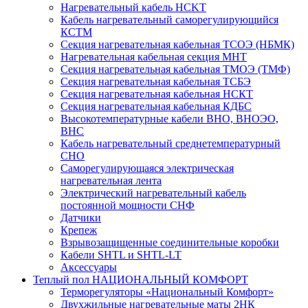
Нагревательный кабель НCKТ
Кабель нагревательный саморегулирующийся
КСТМ
Секция нагревательная кабельная ТСОЭ (НБМК)
Нагревательная кабельная секция МНТ
Секция нагревательная кабельная ТМОЭ (ТМФ)
Секция нагревательная кабельная ТСБЭ
Секция нагревательная кабельная НСКТ
Секция нагревательная кабельная КДБС
Высокотемпературные кабели ВНО, ВНОЭО,
ВНС
Кабель нагревательный среднетемпературный
СНО
Саморегулирующаяся электрическая
нагревательная лента
Электрический нагревательный кабель
постоянной мощности СНФ
Датчики
Крепеж
Взрывозащищенные соединительные коробки
Кабели SHTL и SHTL-LT
Аксессуары
Теплый пол НАЦИОНАЛЬНЫЙ КОМФОРТ
Терморегуляторы «Национальный Комфорт»
Двухжильные нагревательные маты 2НК