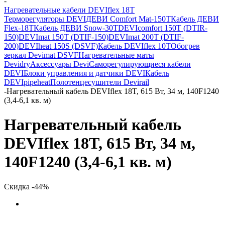
-
Нагревательные кабели DEVIflex 18T
Терморегуляторы DEVI
ДЕВИ Comfort Mat-150T
Кабель ДЕВИ
Flex-18T
Кабель ДЕВИ Snow-30T
DEVIcomfort 150T (DTIR-
150)
DEVImat 150T (DTIF-150)
DEVImat 200T (DTIF-
200)
DEVIheat 150S (DSVF)
Кабель DEVIflex 10T
Обогрев
зеркал Devimat DSVF
Нагревательные маты
Devidry
Аксессуары Devi
Саморегулирующиеся кабели
DEVI
Блоки управления и датчики DEVI
Кабель
DEVIpipeheat
Полотенцесушители Devirail
-
Нагревательный кабель DEVIflex 18T, 615 Вт, 34 м, 140F1240
(3,4-6,1 кв. м)
Нагревательный кабель
DEVIflex 18T, 615 Вт, 34 м,
140F1240 (3,4-6,1 кв. м)
Скидка -44%