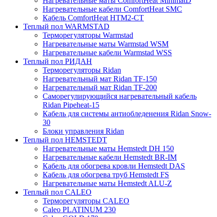
Нагревательные маты ComfortHeat MinimatD
Нагревательные кабели ComfortHeat SMC
Кабель ComfortHeat HTM2-CT
Теплый пол WARMSTAD
Терморегуляторы Warmstad
Нагревательные маты Warmstad WSM
Нагревательные кабели Warmstad WSS
Теплый пол РИДАН
Терморегуляторы Ridan
Нагревательный мат Ridan TF-150
Нагревательный мат Ridan TF-200
Саморегулирующийся нагревательный кабель
Ridan Pipeheat-15
Кабель для системы антиобледенения Ridan Snow-
30
Блоки управления Ridan
Теплый пол HEMSTEDT
Нагревательные маты Hemstedt DH 150
Нагревательные кабели Hemstedt BR-IM
Кабель для обогрева кровли Hemstedt DAS
Кабель для обогрева труб Hemstedt FS
Нагревательные маты Hemstedt ALU-Z
Теплый пол CALEO
Терморегуляторы CALEO
Caleo PLATINUM 230