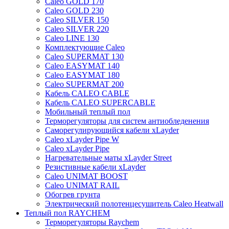
Caleo GOLD 170
Caleo GOLD 230
Caleo SILVER 150
Caleo SILVER 220
Caleo LINE 130
Комплектующие Caleo
Caleo SUPERMAT 130
Caleo EASYMAT 140
Caleo EASYMAT 180
Caleo SUPERMAT 200
Кабель CALEO CABLE
Кабель CALEO SUPERCABLE
Мобильный теплый пол
Терморегуляторы для систем антиобледенения
Саморегулирующийся кабели xLayder
Caleo xLayder Pipe W
Caleo xLayder Pipe
Нагревательные маты xLayder Street
Резистивные кабели xLayder
Caleo UNIMAT BOOST
Caleo UNIMAT RAIL
Обогрев грунта
Электрический полотенцесушитель Caleo Heatwall
Теплый пол RAYCHEM
Терморегуляторы Raychem