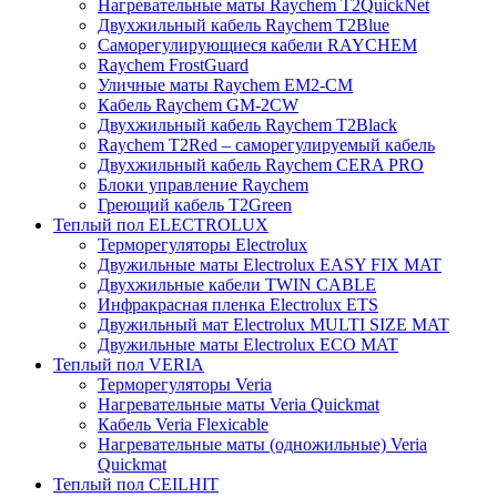
Нагревательные маты Raychem T2QuickNet
Двухжильный кабель Raychem T2Blue
Саморегулирующиеся кабели RAYCHEM
Raychem FrostGuard
Уличные маты Raychem EM2-CM
Кабель Raychem GM-2CW
Двухжильный кабель Raychem T2Black
Raychem T2Red – саморегулируемый кабель
Двухжильный кабель Raychem CERA PRO
Блоки управление Raychem
Греющий кабель T2Green
Теплый пол ELECTROLUX
Терморегуляторы Electrolux
Двужильные маты Electrolux EASY FIX MAT
Двухжильные кабели TWIN CABLE
Инфракрасная пленка Electrolux ETS
Двужильный мат Electrolux MULTI SIZE MAT
Двужильные маты Electrolux ECO MAT
Теплый пол VERIA
Терморегуляторы Veria
Нагревательные маты Veria Quickmat
Кабель Veria Flexicable
Нагревательные маты (одножильные) Veria
Quickmat
Теплый пол CEILHIT