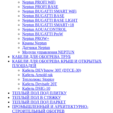
Neptun PROFI WiFi
Neptun PROFI BASE
Neptun BUGATTI SMART WiFi
Neptun BUGATTI BASE
Neptun BUGATTI BASE LIGHT
Neptun BUGATTI SMART+18
Neptun AQUACONTROL
Neptun BUGATTI ProW
Neptun PROW+
Краны Neptun
Датчики Neptun
Модули управления NEPTUN
КАБЕЛИ ДЛЯ ОБОГРЕВА ТРУБ
КАБЕЛИ ДЛЯ ОБОГРЕВА КРЫШ И ОТКРЫТЫХ
ПЛОЩАДЕЙ
Кабель DEVIsnow 30Т (DTCE-30)
Кабель Arnold rak
Теплолюкс Stopice
Кабель Devisafe 20T
Кабель DSIG-10
ТЕПЛЫЙ ПОЛ ПОД ПЛИТКУ
ТЕПЛЫЙ ПОЛ В СТЯЖКУ
ТЕПЛЫЙ ПОЛ ПОД ПАРКЕТ
ПРОМЫШЛЕННЫЙ И АРХИТЕКТУРНО-
СТРОИТЕЛЬНЫЙ ОБОГРЕВ