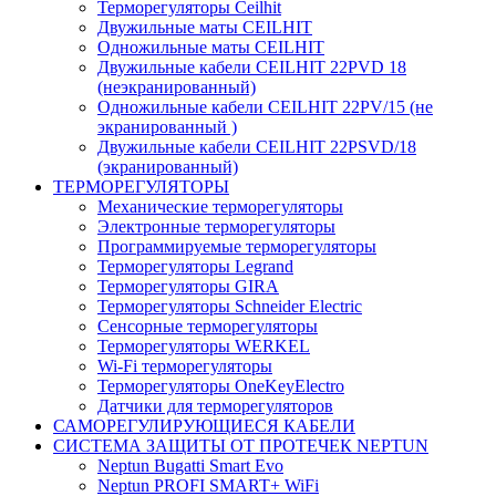
Терморегуляторы Ceilhit
Двужильные маты CEILHIT
Одножильные маты CEILHIT
Двужильные кабели CEILHIT 22PVD 18
(неэкранированный)
Одножильные кабели CEILHIT 22PV/15 (не
экранированный )
Двужильные кабели CEILHIT 22PSVD/18
(экранированный)
ТЕРМОРЕГУЛЯТОРЫ
Механические терморегуляторы
Электронные терморегуляторы
Программируемые терморегуляторы
Терморегуляторы Legrand
Терморегуляторы GIRA
Терморегуляторы Schneider Electric
Сенсорные терморегуляторы
Терморегуляторы WERKEL
Wi-Fi терморегуляторы
Терморегуляторы OneKeyElectro
Датчики для терморегуляторов
САМОРЕГУЛИРУЮЩИЕСЯ КАБЕЛИ
СИСТЕМА ЗАЩИТЫ ОТ ПРОТЕЧЕК NEPTUN
Neptun Bugatti Smart Evo
Neptun PROFI SMART+ WiFi