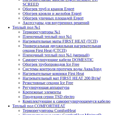
SCREED
Обогрев труб и кранов Ergert
Обогрев кровли и желобов Ergert
Обогрев уличных площадей Ergert
Аксессуары для внутренних решений
Теплый пол №1
Терморегуляторы №1
Пленочный теплый пол №1
Нагревательные маты FIRST HEAT (ТСП)
Универсальная двухжильная нагревательная
секция First Heat (СТСП)
Пленочный теплый пол №1 (мерный)
Саморегулирующие кабели DOMESTIC
Обогрев трубопроводов Ice Free
Системы контроля протечек воды АкваЛорд
Нагревательные коврики First Heat
Нагревательный мат FIRST HEAT 200 Вт/м²
Резистивные секции Ice Free
Регулирующая аппаратура
Крепежные элементы
Продукция серии TSD electro
Комплектующие к саморегулирующемуся кабелю
Теплый пол COMFORTHEAT
Терморегуляторы ComfortHeat