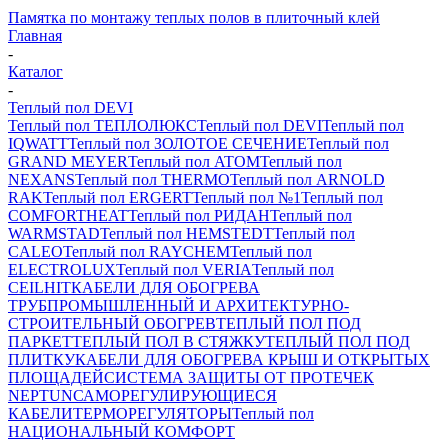
Памятка по монтажу теплых полов в плиточный клей
Главная
-
Каталог
-
Теплый пол DEVI
Теплый пол ТЕПЛОЛЮКС
Теплый пол DEVI
Теплый пол
IQWATT
Теплый пол ЗОЛОТОЕ СЕЧЕНИЕ
Теплый пол
GRAND MEYER
Теплый пол ATOM
Теплый пол
NEXANS
Теплый пол THERMO
Теплый пол ARNOLD
RAK
Теплый пол ERGERT
Теплый пол №1
Теплый пол
COMFORTHEAT
Теплый пол РИДАН
Теплый пол
WARMSTAD
Теплый пол HEMSTEDT
Теплый пол
CALEO
Теплый пол RAYCHEM
Теплый пол
ELECTROLUX
Теплый пол VERIA
Теплый пол
CEILHIT
КАБЕЛИ ДЛЯ ОБОГРЕВА
ТРУБ
ПРОМЫШЛЕННЫЙ И АРХИТЕКТУРНО-
СТРОИТЕЛЬНЫЙ ОБОГРЕВ
ТЕПЛЫЙ ПОЛ ПОД
ПАРКЕТ
ТЕПЛЫЙ ПОЛ В СТЯЖКУ
ТЕПЛЫЙ ПОЛ ПОД
ПЛИТКУ
КАБЕЛИ ДЛЯ ОБОГРЕВА КРЫШ И ОТКРЫТЫХ
ПЛОЩАДЕЙ
СИСТЕМА ЗАЩИТЫ ОТ ПРОТЕЧЕК
NEPTUN
САМОРЕГУЛИРУЮЩИЕСЯ
КАБЕЛИ
ТЕРМОРЕГУЛЯТОРЫ
Теплый пол
НАЦИОНАЛЬНЫЙ КОМФОРТ