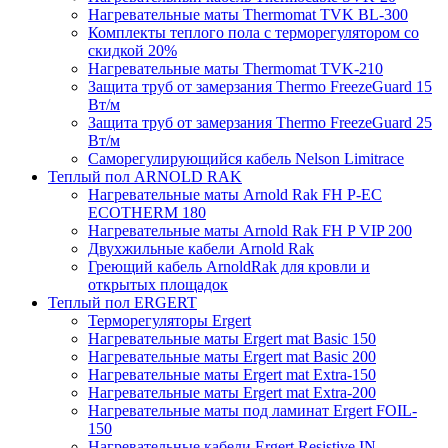
Нагревательные маты Thermomat TVK BL-300
Комплекты теплого пола с терморегулятором со
скидкой 20%
Нагревательные маты Thermomat TVK-210
Защита труб от замерзания Thermo FreezeGuard 15
Вт/м
Защита труб от замерзания Thermo FreezeGuard 25
Вт/м
Саморегулирующийся кабель Nelson Limitrace
Теплый пол ARNOLD RAK
Нагревательные маты Arnold Rak FH P-EC
ECOTHERM 180
Нагревательные маты Arnold Rak FH P VIP 200
Двухжильные кабели Arnold Rak
Греющий кабель ArnoldRak для кровли и
открытых площадок
Теплый пол ERGERT
Терморегуляторы Ergert
Нагревательные маты Ergert mat Basic 150
Нагревательные маты Ergert mat Basic 200
Нагревательные маты Ergert mat Extra-150
Нагревательные маты Ergert mat Extra-200
Нагревательные маты под ламинат Ergert FOIL-
150
Нагревательные кабели Ergert Resistive IN-