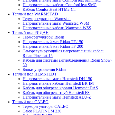
Нагревательные маты ComfortHeat MinimatD
Нагревательные кабели ComfortHeat SMC
Кабель ComfortHeat HTM2-CT
Теплый пол WARMSTAD
Терморегуляторы Warmstad
Нагревательные маты Warmstad WSM
Нагревательные кабели Warmstad WSS
Теплый пол РИДАН
Терморегуляторы Ridan
Нагревательный мат Ridan TF-150
Нагревательный мат Ridan TF-200
Саморегулирующийся нагревательный кабель
Ridan Pipeheat-15
Кабель для системы антиобледенения Ridan Snow-
30
Блоки управления Ridan
Теплый пол HEMSTEDT
Нагревательные маты Hemstedt DH 150
Нагревательные кабели Hemstedt BR-IM
Кабель для обогрева кровли Hemstedt DAS
Кабель для обогрева труб Hemstedt FS
Нагревательные маты Hemstedt ALU-Z
Теплый пол CALEO
Терморегуляторы CALEO
Caleo PLATINUM 230