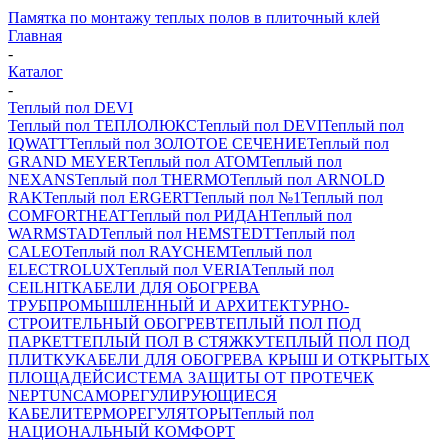
Памятка по монтажу теплых полов в плиточный клей
Главная
-
Каталог
-
Теплый пол DEVI
Теплый пол ТЕПЛОЛЮКС
Теплый пол DEVI
Теплый пол
IQWATT
Теплый пол ЗОЛОТОЕ СЕЧЕНИЕ
Теплый пол
GRAND MEYER
Теплый пол ATOM
Теплый пол
NEXANS
Теплый пол THERMO
Теплый пол ARNOLD
RAK
Теплый пол ERGERT
Теплый пол №1
Теплый пол
COMFORTHEAT
Теплый пол РИДАН
Теплый пол
WARMSTAD
Теплый пол HEMSTEDT
Теплый пол
CALEO
Теплый пол RAYCHEM
Теплый пол
ELECTROLUX
Теплый пол VERIA
Теплый пол
CEILHIT
КАБЕЛИ ДЛЯ ОБОГРЕВА
ТРУБ
ПРОМЫШЛЕННЫЙ И АРХИТЕКТУРНО-
СТРОИТЕЛЬНЫЙ ОБОГРЕВ
ТЕПЛЫЙ ПОЛ ПОД
ПАРКЕТ
ТЕПЛЫЙ ПОЛ В СТЯЖКУ
ТЕПЛЫЙ ПОЛ ПОД
ПЛИТКУ
КАБЕЛИ ДЛЯ ОБОГРЕВА КРЫШ И ОТКРЫТЫХ
ПЛОЩАДЕЙ
СИСТЕМА ЗАЩИТЫ ОТ ПРОТЕЧЕК
NEPTUN
САМОРЕГУЛИРУЮЩИЕСЯ
КАБЕЛИ
ТЕРМОРЕГУЛЯТОРЫ
Теплый пол
НАЦИОНАЛЬНЫЙ КОМФОРТ