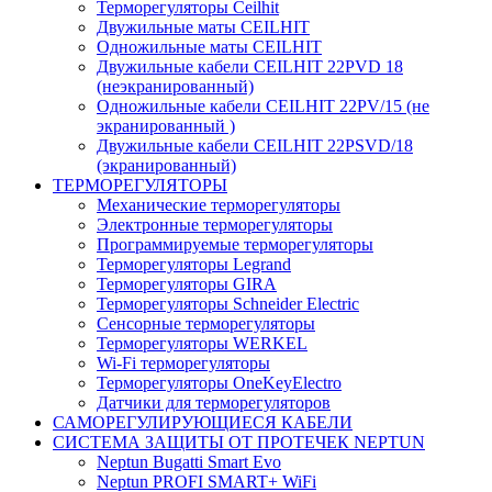
Терморегуляторы Ceilhit
Двужильные маты CEILHIT
Одножильные маты CEILHIT
Двужильные кабели CEILHIT 22PVD 18
(неэкранированный)
Одножильные кабели CEILHIT 22PV/15 (не
экранированный )
Двужильные кабели CEILHIT 22PSVD/18
(экранированный)
ТЕРМОРЕГУЛЯТОРЫ
Механические терморегуляторы
Электронные терморегуляторы
Программируемые терморегуляторы
Терморегуляторы Legrand
Терморегуляторы GIRA
Терморегуляторы Schneider Electric
Сенсорные терморегуляторы
Терморегуляторы WERKEL
Wi-Fi терморегуляторы
Терморегуляторы OneKeyElectro
Датчики для терморегуляторов
САМОРЕГУЛИРУЮЩИЕСЯ КАБЕЛИ
СИСТЕМА ЗАЩИТЫ ОТ ПРОТЕЧЕК NEPTUN
Neptun Bugatti Smart Evo
Neptun PROFI SMART+ WiFi