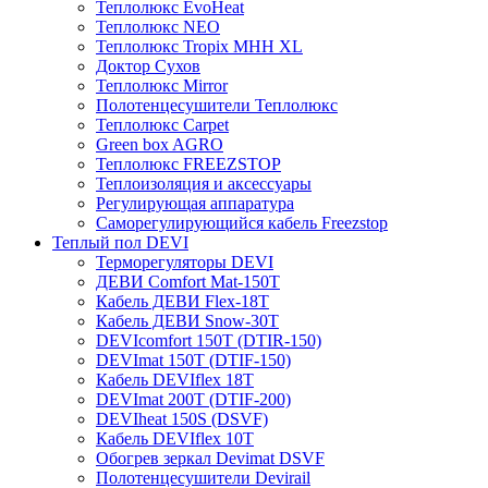
Теплолюкс EvoHeat
Теплолюкс NEO
Теплолюкс Tropix МНН XL
Доктор Сухов
Теплолюкс Mirror
Полотенцесушители Теплолюкс
Теплолюкс Carpet
Green box AGRO
Теплолюкс FREEZSTOP
Теплоизоляция и аксессуары
Регулирующая аппаратура
Cаморегулирующийся кабель Freezstop
Теплый пол DEVI
Терморегуляторы DEVI
ДЕВИ Comfort Mat-150T
Кабель ДЕВИ Flex-18T
Кабель ДЕВИ Snow-30T
DEVIcomfort 150T (DTIR-150)
DEVImat 150T (DTIF-150)
Кабель DEVIflex 18T
DEVImat 200T (DTIF-200)
DEVIheat 150S (DSVF)
Кабель DEVIflex 10T
Обогрев зеркал Devimat DSVF
Полотенцесушители Devirail