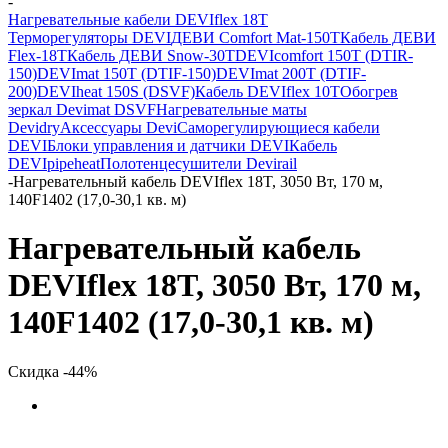
-
Нагревательные кабели DEVIflex 18T
Терморегуляторы DEVI
ДЕВИ Comfort Mat-150T
Кабель ДЕВИ
Flex-18T
Кабель ДЕВИ Snow-30T
DEVIcomfort 150T (DTIR-
150)
DEVImat 150T (DTIF-150)
DEVImat 200T (DTIF-
200)
DEVIheat 150S (DSVF)
Кабель DEVIflex 10T
Обогрев
зеркал Devimat DSVF
Нагревательные маты
Devidry
Аксессуары Devi
Саморегулирующиеся кабели
DEVI
Блоки управления и датчики DEVI
Кабель
DEVIpipeheat
Полотенцесушители Devirail
-
Нагревательный кабель DEVIflex 18T, 3050 Вт, 170 м,
140F1402 (17,0-30,1 кв. м)
Нагревательный кабель
DEVIflex 18T, 3050 Вт, 170 м,
140F1402 (17,0-30,1 кв. м)
Скидка -44%