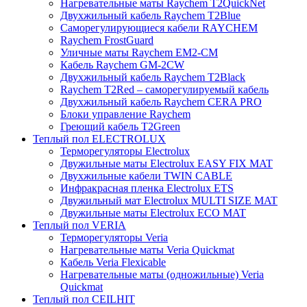
Нагревательные маты Raychem T2QuickNet
Двухжильный кабель Raychem T2Blue
Саморегулирующиеся кабели RAYCHEM
Raychem FrostGuard
Уличные маты Raychem EM2-CM
Кабель Raychem GM-2CW
Двухжильный кабель Raychem T2Black
Raychem T2Red – саморегулируемый кабель
Двухжильный кабель Raychem CERA PRO
Блоки управление Raychem
Греющий кабель T2Green
Теплый пол ELECTROLUX
Терморегуляторы Electrolux
Двужильные маты Electrolux EASY FIX MAT
Двухжильные кабели TWIN CABLE
Инфракрасная пленка Electrolux ETS
Двужильный мат Electrolux MULTI SIZE MAT
Двужильные маты Electrolux ECO MAT
Теплый пол VERIA
Терморегуляторы Veria
Нагревательные маты Veria Quickmat
Кабель Veria Flexicable
Нагревательные маты (одножильные) Veria
Quickmat
Теплый пол CEILHIT