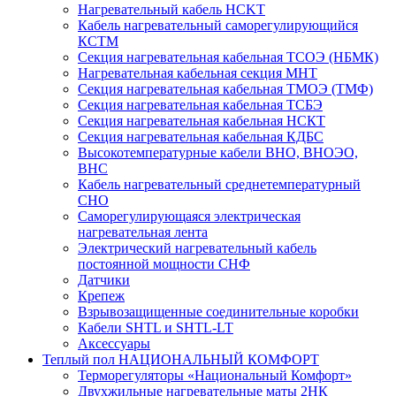
Нагревательный кабель НCKТ
Кабель нагревательный саморегулирующийся
КСТМ
Секция нагревательная кабельная ТСОЭ (НБМК)
Нагревательная кабельная секция МНТ
Секция нагревательная кабельная ТМОЭ (ТМФ)
Секция нагревательная кабельная ТСБЭ
Секция нагревательная кабельная НСКТ
Секция нагревательная кабельная КДБС
Высокотемпературные кабели ВНО, ВНОЭО,
ВНС
Кабель нагревательный среднетемпературный
СНО
Саморегулирующаяся электрическая
нагревательная лента
Электрический нагревательный кабель
постоянной мощности СНФ
Датчики
Крепеж
Взрывозащищенные соединительные коробки
Кабели SHTL и SHTL-LT
Аксессуары
Теплый пол НАЦИОНАЛЬНЫЙ КОМФОРТ
Терморегуляторы «Национальный Комфорт»
Двухжильные нагревательные маты 2НК