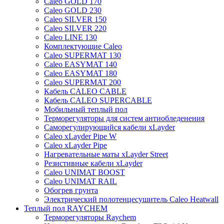
Caleo GOLD 170
Caleo GOLD 230
Caleo SILVER 150
Caleo SILVER 220
Caleo LINE 130
Комплектующие Caleo
Caleo SUPERMAT 130
Caleo EASYMAT 140
Caleo EASYMAT 180
Caleo SUPERMAT 200
Кабель CALEO CABLE
Кабель CALEO SUPERCABLE
Мобильный теплый пол
Терморегуляторы для систем антиобледенения
Саморегулирующийся кабели xLayder
Caleo xLayder Pipe W
Caleo xLayder Pipe
Нагревательные маты xLayder Street
Резистивные кабели xLayder
Caleo UNIMAT BOOST
Caleo UNIMAT RAIL
Обогрев грунта
Электрический полотенцесушитель Caleo Heatwall
Теплый пол RAYCHEM
Терморегуляторы Raychem