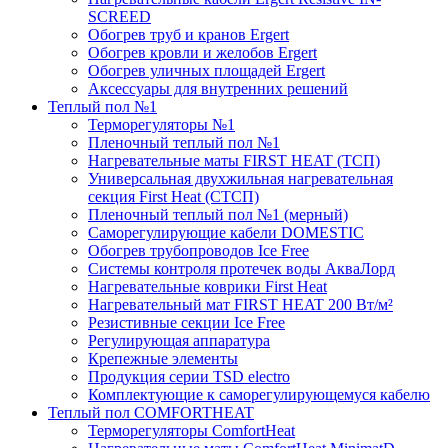
SCREED
Обогрев труб и кранов Ergert
Обогрев кровли и желобов Ergert
Обогрев уличных площадей Ergert
Аксессуары для внутренних решений
Теплый пол №1
Терморегуляторы №1
Пленочный теплый пол №1
Нагревательные маты FIRST HEAT (ТСП)
Универсальная двухжильная нагревательная
секция First Heat (СТСП)
Пленочный теплый пол №1 (мерный)
Саморегулирующие кабели DOMESTIC
Обогрев трубопроводов Ice Free
Системы контроля протечек воды АкваЛорд
Нагревательные коврики First Heat
Нагревательный мат FIRST HEAT 200 Вт/м²
Резистивные секции Ice Free
Регулирующая аппаратура
Крепежные элементы
Продукция серии TSD electro
Комплектующие к саморегулирующемуся кабелю
Теплый пол COMFORTHEAT
Терморегуляторы ComfortHeat