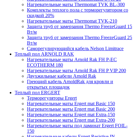
Нагревательные маты Thermomat TVK BL-300
Комплекты теплого пола с терморегулятором со
скидкой 20%
Нагревательные маты Thermomat TVK-210
Защита труб от замерзания Thermo FreezeGuard 15
Вт/м
Защита труб от замерзания Thermo FreezeGuard 25
Вт/м
Саморегулирующийся кабель Nelson Limitrace
Теплый пол ARNOLD RAK
Нагревательные маты Arnold Rak FH P-EC
ECOTHERM 180
Нагревательные маты Arnold Rak FH P VIP 200
Двухжильные кабели Arnold Rak
Греющий кабель ArnoldRak для кровли и
открытых площадок
Теплый пол ERGERT
Терморегуляторы Ergert
Нагревательные маты Ergert mat Basic 150
Нагревательные маты Ergert mat Basic 200
Нагревательные маты Ergert mat Extra-150
Нагревательные маты Ergert mat Extra-200
Нагревательные маты под ламинат Ergert FOIL-
150
Нагревательные кабели Ergert Resistive IN-