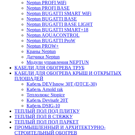
Neptun PROFI WiFi
Neptun PROFI BASE
Neptun BUGATTI SMART WiFi
Neptun BUGATTI BASE
Neptun BUGATTI BASE LIGHT
Neptun BUGATTI SMART+18
Neptun AQUACONTROL
Neptun BUGATTI ProW
Neptun PROW+
Краны Neptun
Датчики Neptun
Модули управления NEPTUN
КАБЕЛИ ДЛЯ ОБОГРЕВА ТРУБ
КАБЕЛИ ДЛЯ ОБОГРЕВА КРЫШ И ОТКРЫТЫХ
ПЛОЩАДЕЙ
Кабель DEVIsnow 30Т (DTCE-30)
Кабель Arnold rak
Теплолюкс Stopice
Кабель Devisafe 20T
Кабель DSIG-10
ТЕПЛЫЙ ПОЛ ПОД ПЛИТКУ
ТЕПЛЫЙ ПОЛ В СТЯЖКУ
ТЕПЛЫЙ ПОЛ ПОД ПАРКЕТ
ПРОМЫШЛЕННЫЙ И АРХИТЕКТУРНО-
СТРОИТЕЛЬНЫЙ ОБОГРЕВ