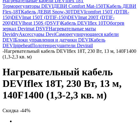
Нагревательные кабели DEVIflex 18T
Терморегуляторы DEVI
ДЕВИ Comfort Mat-150T
Кабель ДЕВИ
Flex-18T
Кабель ДЕВИ Snow-30T
DEVIcomfort 150T (DTIR-
150)
DEVImat 150T (DTIF-150)
DEVImat 200T (DTIF-
200)
DEVIheat 150S (DSVF)
Кабель DEVIflex 10T
Обогрев
зеркал Devimat DSVF
Нагревательные маты
Devidry
Аксессуары Devi
Саморегулирующиеся кабели
DEVI
Блоки управления и датчики DEVI
Кабель
DEVIpipeheat
Полотенцесушители Devirail
-
Нагревательный кабель DEVIflex 18T, 230 Вт, 13 м, 140F1400
(1,3-2,3 кв. м)
Нагревательный кабель
DEVIflex 18T, 230 Вт, 13 м,
140F1400 (1,3-2,3 кв. м)
Скидка -44%