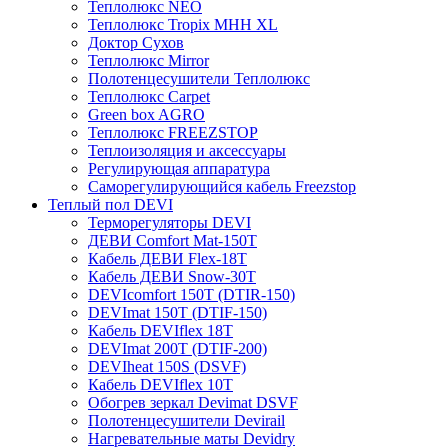
Теплолюкс NEO
Теплолюкс Tropix МНН XL
Доктор Сухов
Теплолюкс Mirror
Полотенцесушители Теплолюкс
Теплолюкс Carpet
Green box AGRO
Теплолюкс FREEZSTOP
Теплоизоляция и аксессуары
Регулирующая аппаратура
Cаморегулирующийся кабель Freezstop
Теплый пол DEVI
Терморегуляторы DEVI
ДЕВИ Comfort Mat-150T
Кабель ДЕВИ Flex-18T
Кабель ДЕВИ Snow-30T
DEVIcomfort 150T (DTIR-150)
DEVImat 150T (DTIF-150)
Кабель DEVIflex 18T
DEVImat 200T (DTIF-200)
DEVIheat 150S (DSVF)
Кабель DEVIflex 10T
Обогрев зеркал Devimat DSVF
Полотенцесушители Devirail
Нагревательные маты Devidry