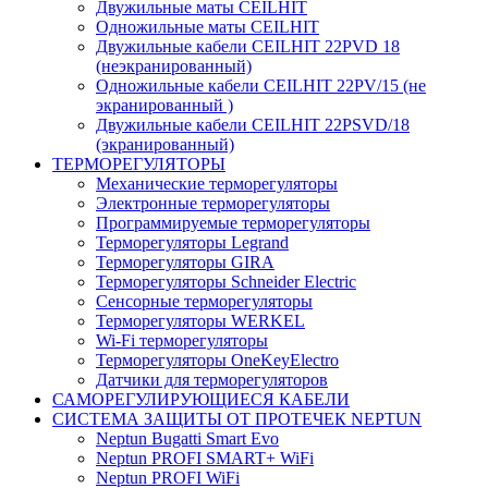
Двужильные маты CEILHIT
Одножильные маты CEILHIT
Двужильные кабели CEILHIT 22PVD 18
(неэкранированный)
Одножильные кабели CEILHIT 22PV/15 (не
экранированный )
Двужильные кабели CEILHIT 22PSVD/18
(экранированный)
ТЕРМОРЕГУЛЯТОРЫ
Механические терморегуляторы
Электронные терморегуляторы
Программируемые терморегуляторы
Терморегуляторы Legrand
Терморегуляторы GIRA
Терморегуляторы Schneider Electric
Сенсорные терморегуляторы
Терморегуляторы WERKEL
Wi-Fi терморегуляторы
Терморегуляторы OneKeyElectro
Датчики для терморегуляторов
САМОРЕГУЛИРУЮЩИЕСЯ КАБЕЛИ
СИСТЕМА ЗАЩИТЫ ОТ ПРОТЕЧЕК NEPTUN
Neptun Bugatti Smart Evo
Neptun PROFI SMART+ WiFi
Neptun PROFI WiFi