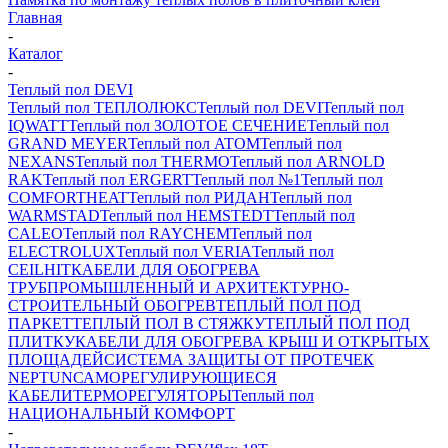
Главная
-
Каталог
-
Теплый пол DEVI
Теплый пол ТЕПЛОЛЮКС
Теплый пол DEVI
Теплый пол
IQWATT
Теплый пол ЗОЛОТОЕ СЕЧЕНИЕ
Теплый пол
GRAND MEYER
Теплый пол ATOM
Теплый пол
NEXANS
Теплый пол THERMO
Теплый пол ARNOLD
RAK
Теплый пол ERGERT
Теплый пол №1
Теплый пол
COMFORTHEAT
Теплый пол РИДАН
Теплый пол
WARMSTAD
Теплый пол HEMSTEDT
Теплый пол
CALEO
Теплый пол RAYCHEM
Теплый пол
ELECTROLUX
Теплый пол VERIA
Теплый пол
CEILHIT
КАБЕЛИ ДЛЯ ОБОГРЕВА
ТРУБ
ПРОМЫШЛЕННЫЙ И АРХИТЕКТУРНО-
СТРОИТЕЛЬНЫЙ ОБОГРЕВ
ТЕПЛЫЙ ПОЛ ПОД
ПАРКЕТ
ТЕПЛЫЙ ПОЛ В СТЯЖКУ
ТЕПЛЫЙ ПОЛ ПОД
ПЛИТКУ
КАБЕЛИ ДЛЯ ОБОГРЕВА КРЫШ И ОТКРЫТЫХ
ПЛОЩАДЕЙ
СИСТЕМА ЗАЩИТЫ ОТ ПРОТЕЧЕК
NEPTUN
САМОРЕГУЛИРУЮЩИЕСЯ
КАБЕЛИ
ТЕРМОРЕГУЛЯТОРЫ
Теплый пол
НАЦИОНАЛЬНЫЙ КОМФОРТ
-