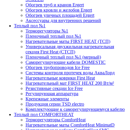
Обогрев труб и кранов Ergert
Обогрев кровли и желобов Ergert
Обогрев уличных площадей Ergert
Аксессуары для внутренних решений
Теплый пол №1
Терморегуляторы №1
Пленочный теплый пол №1
Нагревательные маты FIRST HEAT (ТСП)
Универсальная двухжильная нагревательная
секция First Heat (СТСП)
Пленочный теплый пол №1 (мерный)
Саморегулирующие кабели DOMESTIC
Обогрев трубопроводов Ice Free
Системы контроля протечек воды АкваЛорд
Нагревательные коврики First Heat
Нагревательный мат FIRST HEAT 200 Вт/м²
Резистивные секции Ice Free
Регулирующая аппаратура
Крепежные элементы
Продукция серии TSD electro
Комплектующие к саморегулирующемуся кабелю
Теплый пол COMFORTHEAT
Терморегуляторы ComfortHeat
Нагревательные маты ComfortHeat MinimatD