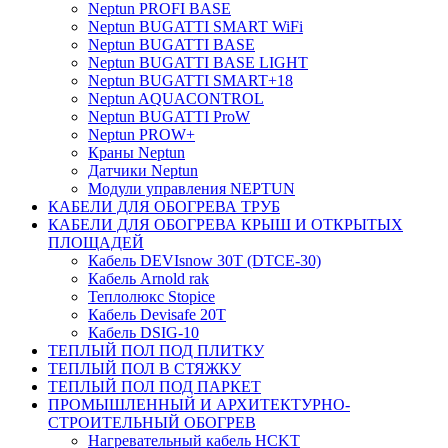
Neptun PROFI BASE
Neptun BUGATTI SMART WiFi
Neptun BUGATTI BASE
Neptun BUGATTI BASE LIGHT
Neptun BUGATTI SMART+18
Neptun AQUACONTROL
Neptun BUGATTI ProW
Neptun PROW+
Краны Neptun
Датчики Neptun
Модули управления NEPTUN
КАБЕЛИ ДЛЯ ОБОГРЕВА ТРУБ
КАБЕЛИ ДЛЯ ОБОГРЕВА КРЫШ И ОТКРЫТЫХ
ПЛОЩАДЕЙ
Кабель DEVIsnow 30Т (DTCE-30)
Кабель Arnold rak
Теплолюкс Stopice
Кабель Devisafe 20T
Кабель DSIG-10
ТЕПЛЫЙ ПОЛ ПОД ПЛИТКУ
ТЕПЛЫЙ ПОЛ В СТЯЖКУ
ТЕПЛЫЙ ПОЛ ПОД ПАРКЕТ
ПРОМЫШЛЕННЫЙ И АРХИТЕКТУРНО-
СТРОИТЕЛЬНЫЙ ОБОГРЕВ
Нагревательный кабель НCKТ