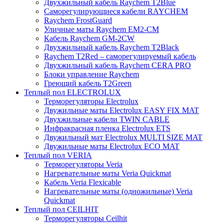
Двухжильный кабель Raychem T2Blue
Саморегулирующиеся кабели RAYCHEM
Raychem FrostGuard
Уличные маты Raychem EM2-CM
Кабель Raychem GM-2CW
Двухжильный кабель Raychem T2Black
Raychem T2Red – саморегулируемый кабель
Двухжильный кабель Raychem CERA PRO
Блоки управление Raychem
Греющий кабель T2Green
Теплый пол ELECTROLUX
Терморегуляторы Electrolux
Двужильные маты Electrolux EASY FIX MAT
Двухжильные кабели TWIN CABLE
Инфракрасная пленка Electrolux ETS
Двужильный мат Electrolux MULTI SIZE MAT
Двужильные маты Electrolux ECO MAT
Теплый пол VERIA
Терморегуляторы Veria
Нагревательные маты Veria Quickmat
Кабель Veria Flexicable
Нагревательные маты (одножильные) Veria
Quickmat
Теплый пол CEILHIT
Терморегуляторы Ceilhit