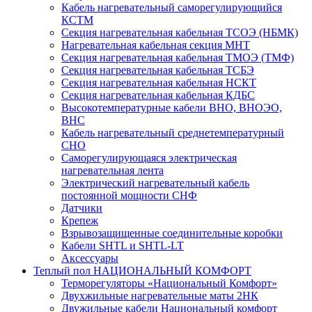
Кабель нагревательный саморегулирующийся
КСТМ
Секция нагревательная кабельная ТСОЭ (НБМК)
Нагревательная кабельная секция МНТ
Секция нагревательная кабельная ТМОЭ (ТМФ)
Секция нагревательная кабельная ТСБЭ
Секция нагревательная кабельная НСКТ
Секция нагревательная кабельная КДБС
Высокотемпературные кабели ВНО, ВНОЭО,
ВНС
Кабель нагревательный среднетемпературный
СНО
Саморегулирующаяся электрическая
нагревательная лента
Электрический нагревательный кабель
постоянной мощности СНФ
Датчики
Крепеж
Взрывозащищенные соединительные коробки
Кабели SHTL и SHTL-LT
Аксессуары
Теплый пол НАЦИОНАЛЬНЫЙ КОМФОРТ
Терморегуляторы «Национальный Комфорт»
Двухжильные нагревательные маты 2НК
Двужильные кабели Национальный комфорт