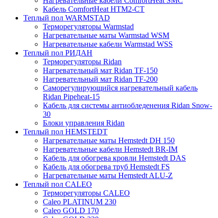
Нагревательные кабели ComfortHeat SMC
Кабель ComfortHeat HTM2-CT
Теплый пол WARMSTAD
Терморегуляторы Warmstad
Нагревательные маты Warmstad WSM
Нагревательные кабели Warmstad WSS
Теплый пол РИДАН
Терморегуляторы Ridan
Нагревательный мат Ridan TF-150
Нагревательный мат Ridan TF-200
Саморегулирующийся нагревательный кабель
Ridan Pipeheat-15
Кабель для системы антиобледенения Ridan Snow-
30
Блоки управления Ridan
Теплый пол HEMSTEDT
Нагревательные маты Hemstedt DH 150
Нагревательные кабели Hemstedt BR-IM
Кабель для обогрева кровли Hemstedt DAS
Кабель для обогрева труб Hemstedt FS
Нагревательные маты Hemstedt ALU-Z
Теплый пол CALEO
Терморегуляторы CALEO
Caleo PLATINUM 230
Caleo GOLD 170