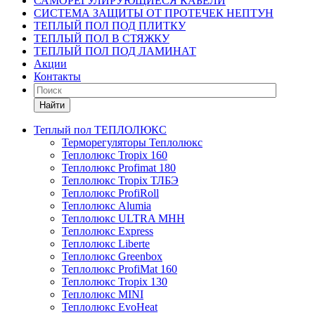
САМОРЕГУЛИРУЮЩИЕСЯ КАБЕЛИ
СИСТЕМА ЗАЩИТЫ ОТ ПРОТЕЧЕК НЕПТУН
ТЕПЛЫЙ ПОЛ ПОД ПЛИТКУ
ТЕПЛЫЙ ПОЛ В СТЯЖКУ
ТЕПЛЫЙ ПОЛ ПОД ЛАМИНАТ
Акции
Контакты
Найти
Теплый пол ТЕПЛОЛЮКС
Терморегуляторы Теплолюкс
Теплолюкс Tropix 160
Теплолюкс Profimat 180
Теплолюкс Tropix ТЛБЭ
Теплолюкс ProfiRoll
Теплолюкс Alumia
Теплолюкс ULTRA МНН
Теплолюкс Express
Теплолюкс Liberte
Теплолюкс Greenbox
Теплолюкс ProfiMat 160
Теплолюкс Tropix 130
Теплолюкс MINI
Теплолюкс EvoHeat