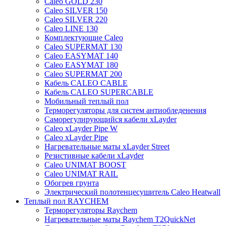
Caleo GOLD 230
Caleo SILVER 150
Caleo SILVER 220
Caleo LINE 130
Комплектующие Caleo
Caleo SUPERMAT 130
Caleo EASYMAT 140
Caleo EASYMAT 180
Caleo SUPERMAT 200
Кабель CALEO CABLE
Кабель CALEO SUPERCABLE
Мобильный теплый пол
Терморегуляторы для систем антиобледенения
Саморегулирующийся кабели xLayder
Caleo xLayder Pipe W
Caleo xLayder Pipe
Нагревательные маты xLayder Street
Резистивные кабели xLayder
Caleo UNIMAT BOOST
Caleo UNIMAT RAIL
Обогрев грунта
Электрический полотенцесушитель Caleo Heatwall
Теплый пол RAYCHEM
Терморегуляторы Raychem
Нагревательные маты Raychem T2QuickNet