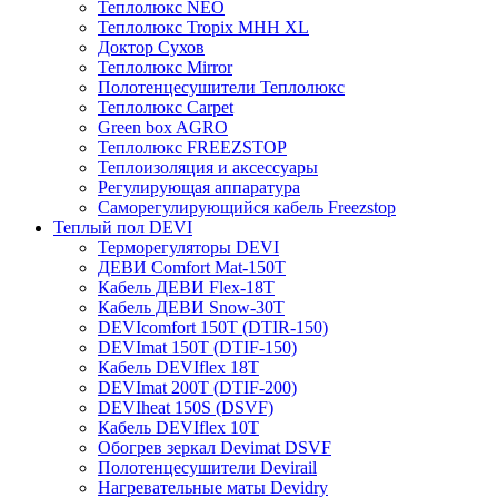
Теплолюкс NEO
Теплолюкс Tropix МНН XL
Доктор Сухов
Теплолюкс Mirror
Полотенцесушители Теплолюкс
Теплолюкс Carpet
Green box AGRO
Теплолюкс FREEZSTOP
Теплоизоляция и аксессуары
Регулирующая аппаратура
Cаморегулирующийся кабель Freezstop
Теплый пол DEVI
Терморегуляторы DEVI
ДЕВИ Comfort Mat-150T
Кабель ДЕВИ Flex-18T
Кабель ДЕВИ Snow-30T
DEVIcomfort 150T (DTIR-150)
DEVImat 150T (DTIF-150)
Кабель DEVIflex 18T
DEVImat 200T (DTIF-200)
DEVIheat 150S (DSVF)
Кабель DEVIflex 10T
Обогрев зеркал Devimat DSVF
Полотенцесушители Devirail
Нагревательные маты Devidry