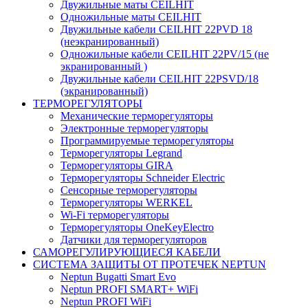
Двужильные маты CEILHIT
Одножильные маты CEILHIT
Двужильные кабели CEILHIT 22PVD 18
(неэкранированный)
Одножильные кабели CEILHIT 22PV/15 (не
экранированный )
Двужильные кабели CEILHIT 22PSVD/18
(экранированный)
ТЕРМОРЕГУЛЯТОРЫ
Механические терморегуляторы
Электронные терморегуляторы
Программируемые терморегуляторы
Терморегуляторы Legrand
Терморегуляторы GIRA
Терморегуляторы Schneider Electric
Сенсорные терморегуляторы
Терморегуляторы WERKEL
Wi-Fi терморегуляторы
Терморегуляторы OneKeyElectro
Датчики для терморегуляторов
САМОРЕГУЛИРУЮЩИЕСЯ КАБЕЛИ
СИСТЕМА ЗАЩИТЫ ОТ ПРОТЕЧЕК NEPTUN
Neptun Bugatti Smart Evo
Neptun PROFI SMART+ WiFi
Neptun PROFI WiFi