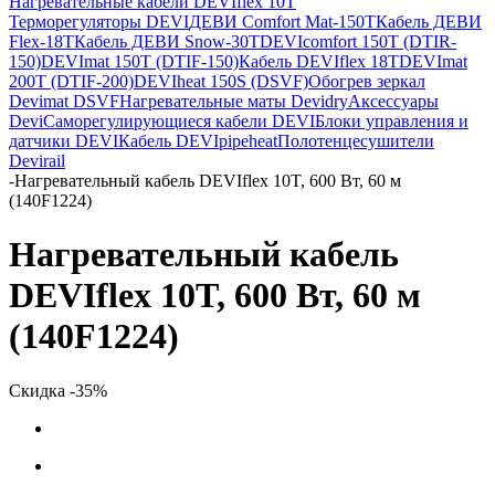
Нагревательные кабели DEVIflex 10T
Терморегуляторы DEVI
ДЕВИ Comfort Mat-150T
Кабель ДЕВИ
Flex-18T
Кабель ДЕВИ Snow-30T
DEVIcomfort 150T (DTIR-
150)
DEVImat 150T (DTIF-150)
Кабель DEVIflex 18T
DEVImat
200T (DTIF-200)
DEVIheat 150S (DSVF)
Обогрев зеркал
Devimat DSVF
Нагревательные маты Devidry
Аксессуары
Devi
Саморегулирующиеся кабели DEVI
Блоки управления и
датчики DEVI
Кабель DEVIpipeheat
Полотенцесушители
Devirail
-
Нагревательный кабель DEVIflex 10T, 600 Вт, 60 м
(140F1224)
Нагревательный кабель
DEVIflex 10T, 600 Вт, 60 м
(140F1224)
Скидка -35%