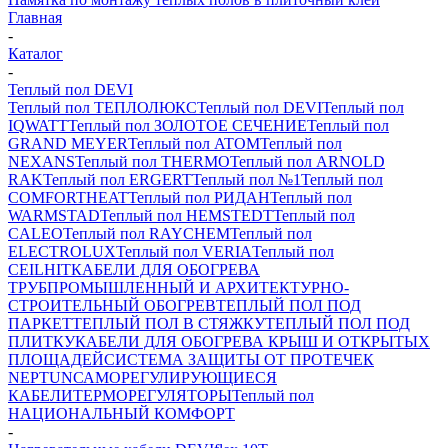
Главная
-
Каталог
-
Теплый пол DEVI
Теплый пол ТЕПЛОЛЮКС
Теплый пол DEVI
Теплый пол
IQWATT
Теплый пол ЗОЛОТОЕ СЕЧЕНИЕ
Теплый пол
GRAND MEYER
Теплый пол ATOM
Теплый пол
NEXANS
Теплый пол THERMO
Теплый пол ARNOLD
RAK
Теплый пол ERGERT
Теплый пол №1
Теплый пол
COMFORTHEAT
Теплый пол РИДАН
Теплый пол
WARMSTAD
Теплый пол HEMSTEDT
Теплый пол
CALEO
Теплый пол RAYCHEM
Теплый пол
ELECTROLUX
Теплый пол VERIA
Теплый пол
CEILHIT
КАБЕЛИ ДЛЯ ОБОГРЕВА
ТРУБ
ПРОМЫШЛЕННЫЙ И АРХИТЕКТУРНО-
СТРОИТЕЛЬНЫЙ ОБОГРЕВ
ТЕПЛЫЙ ПОЛ ПОД
ПАРКЕТ
ТЕПЛЫЙ ПОЛ В СТЯЖКУ
ТЕПЛЫЙ ПОЛ ПОД
ПЛИТКУ
КАБЕЛИ ДЛЯ ОБОГРЕВА КРЫШ И ОТКРЫТЫХ
ПЛОЩАДЕЙ
СИСТЕМА ЗАЩИТЫ ОТ ПРОТЕЧЕК
NEPTUN
САМОРЕГУЛИРУЮЩИЕСЯ
КАБЕЛИ
ТЕРМОРЕГУЛЯТОРЫ
Теплый пол
НАЦИОНАЛЬНЫЙ КОМФОРТ
-