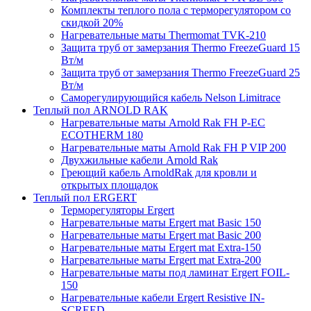
Комплекты теплого пола с терморегулятором со
скидкой 20%
Нагревательные маты Thermomat TVK-210
Защита труб от замерзания Thermo FreezeGuard 15
Вт/м
Защита труб от замерзания Thermo FreezeGuard 25
Вт/м
Саморегулирующийся кабель Nelson Limitrace
Теплый пол ARNOLD RAK
Нагревательные маты Arnold Rak FH P-EC
ECOTHERM 180
Нагревательные маты Arnold Rak FH P VIP 200
Двухжильные кабели Arnold Rak
Греющий кабель ArnoldRak для кровли и
открытых площадок
Теплый пол ERGERT
Терморегуляторы Ergert
Нагревательные маты Ergert mat Basic 150
Нагревательные маты Ergert mat Basic 200
Нагревательные маты Ergert mat Extra-150
Нагревательные маты Ergert mat Extra-200
Нагревательные маты под ламинат Ergert FOIL-
150
Нагревательные кабели Ergert Resistive IN-
SCREED