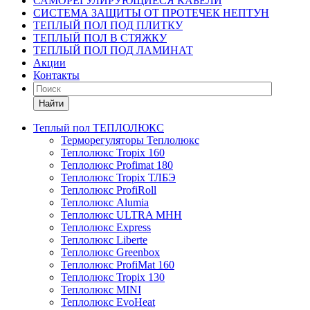
САМОРЕГУЛИРУЮЩИЕСЯ КАБЕЛИ
СИСТЕМА ЗАЩИТЫ ОТ ПРОТЕЧЕК НЕПТУН
ТЕПЛЫЙ ПОЛ ПОД ПЛИТКУ
ТЕПЛЫЙ ПОЛ В СТЯЖКУ
ТЕПЛЫЙ ПОЛ ПОД ЛАМИНАТ
Акции
Контакты
Найти
Теплый пол ТЕПЛОЛЮКС
Терморегуляторы Теплолюкс
Теплолюкс Tropix 160
Теплолюкс Profimat 180
Теплолюкс Tropix ТЛБЭ
Теплолюкс ProfiRoll
Теплолюкс Alumia
Теплолюкс ULTRA МНН
Теплолюкс Express
Теплолюкс Liberte
Теплолюкс Greenbox
Теплолюкс ProfiMat 160
Теплолюкс Tropix 130
Теплолюкс MINI
Теплолюкс EvoHeat