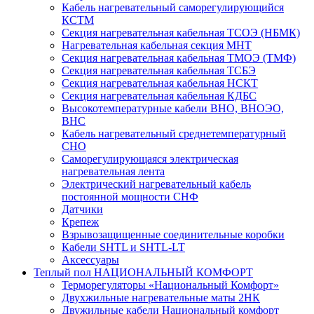
Кабель нагревательный саморегулирующийся
КСТМ
Секция нагревательная кабельная ТСОЭ (НБМК)
Нагревательная кабельная секция МНТ
Секция нагревательная кабельная ТМОЭ (ТМФ)
Секция нагревательная кабельная ТСБЭ
Секция нагревательная кабельная НСКТ
Секция нагревательная кабельная КДБС
Высокотемпературные кабели ВНО, ВНОЭО,
ВНС
Кабель нагревательный среднетемпературный
СНО
Саморегулирующаяся электрическая
нагревательная лента
Электрический нагревательный кабель
постоянной мощности СНФ
Датчики
Крепеж
Взрывозащищенные соединительные коробки
Кабели SHTL и SHTL-LT
Аксессуары
Теплый пол НАЦИОНАЛЬНЫЙ КОМФОРТ
Терморегуляторы «Национальный Комфорт»
Двухжильные нагревательные маты 2НК
Двужильные кабели Национальный комфорт