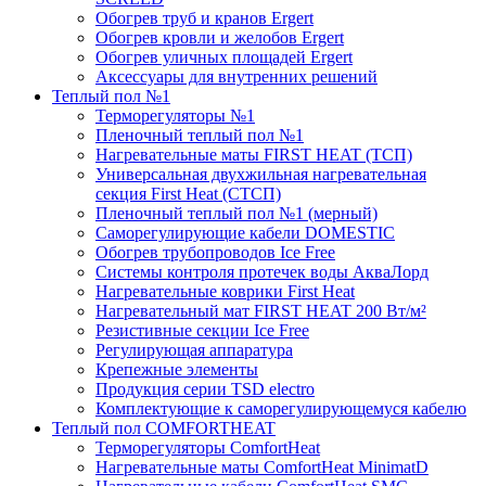
Обогрев труб и кранов Ergert
Обогрев кровли и желобов Ergert
Обогрев уличных площадей Ergert
Аксессуары для внутренних решений
Теплый пол №1
Терморегуляторы №1
Пленочный теплый пол №1
Нагревательные маты FIRST HEAT (ТСП)
Универсальная двухжильная нагревательная
секция First Heat (СТСП)
Пленочный теплый пол №1 (мерный)
Саморегулирующие кабели DOMESTIC
Обогрев трубопроводов Ice Free
Системы контроля протечек воды АкваЛорд
Нагревательные коврики First Heat
Нагревательный мат FIRST HEAT 200 Вт/м²
Резистивные секции Ice Free
Регулирующая аппаратура
Крепежные элементы
Продукция серии TSD electro
Комплектующие к саморегулирующемуся кабелю
Теплый пол COMFORTHEAT
Терморегуляторы ComfortHeat
Нагревательные маты ComfortHeat MinimatD