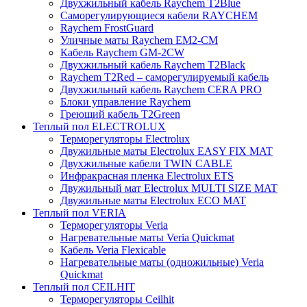
Двухжильный кабель Raychem T2Blue
Саморегулирующиеся кабели RAYCHEM
Raychem FrostGuard
Уличные маты Raychem EM2-CM
Кабель Raychem GM-2CW
Двухжильный кабель Raychem T2Black
Raychem T2Red – саморегулируемый кабель
Двухжильный кабель Raychem CERA PRO
Блоки управление Raychem
Греющий кабель T2Green
Теплый пол ELECTROLUX
Терморегуляторы Electrolux
Двужильные маты Electrolux EASY FIX MAT
Двухжильные кабели TWIN CABLE
Инфракрасная пленка Electrolux ETS
Двужильный мат Electrolux MULTI SIZE MAT
Двужильные маты Electrolux ECO MAT
Теплый пол VERIA
Терморегуляторы Veria
Нагревательные маты Veria Quickmat
Кабель Veria Flexicable
Нагревательные маты (одножильные) Veria
Quickmat
Теплый пол CEILHIT
Терморегуляторы Ceilhit