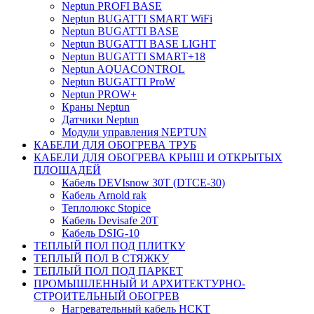
Neptun PROFI BASE
Neptun BUGATTI SMART WiFi
Neptun BUGATTI BASE
Neptun BUGATTI BASE LIGHT
Neptun BUGATTI SMART+18
Neptun AQUACONTROL
Neptun BUGATTI ProW
Neptun PROW+
Краны Neptun
Датчики Neptun
Модули управления NEPTUN
КАБЕЛИ ДЛЯ ОБОГРЕВА ТРУБ
КАБЕЛИ ДЛЯ ОБОГРЕВА КРЫШ И ОТКРЫТЫХ
ПЛОЩАДЕЙ
Кабель DEVIsnow 30Т (DTCE-30)
Кабель Arnold rak
Теплолюкс Stopice
Кабель Devisafe 20T
Кабель DSIG-10
ТЕПЛЫЙ ПОЛ ПОД ПЛИТКУ
ТЕПЛЫЙ ПОЛ В СТЯЖКУ
ТЕПЛЫЙ ПОЛ ПОД ПАРКЕТ
ПРОМЫШЛЕННЫЙ И АРХИТЕКТУРНО-
СТРОИТЕЛЬНЫЙ ОБОГРЕВ
Нагревательный кабель НCKТ