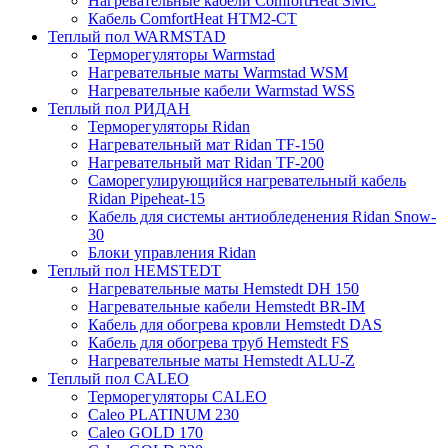
Нагревательные кабели ComfortHeat SMC
Кабель ComfortHeat HTM2-CT
Теплый пол WARMSTAD
Терморегуляторы Warmstad
Нагревательные маты Warmstad WSM
Нагревательные кабели Warmstad WSS
Теплый пол РИДАН
Терморегуляторы Ridan
Нагревательный мат Ridan TF-150
Нагревательный мат Ridan TF-200
Саморегулирующийся нагревательный кабель
Ridan Pipeheat-15
Кабель для системы антиобледенения Ridan Snow-
30
Блоки управления Ridan
Теплый пол HEMSTEDT
Нагревательные маты Hemstedt DH 150
Нагревательные кабели Hemstedt BR-IM
Кабель для обогрева кровли Hemstedt DAS
Кабель для обогрева труб Hemstedt FS
Нагревательные маты Hemstedt ALU-Z
Теплый пол CALEO
Терморегуляторы CALEO
Caleo PLATINUM 230
Caleo GOLD 170