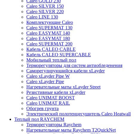
Caleo GOLD 230
Caleo SILVER 150
Caleo SILVER 220
Caleo LINE 130
Комплектующие Caleo
Caleo SUPERMAT 130
Caleo EASYMAT 140
Caleo EASYMAT 180
Caleo SUPERMAT 200
Кабель CALEO CABLE
Кабель CALEO SUPERCABLE
Мобильный теплый пол
Терморегуляторы для систем антиобледенения
Саморегулирующийся кабели xLayder
Caleo xLayder Pipe W
Caleo xLayder Pipe
Нагревательные маты xLayder Street
Резистивные кабели xLayder
Caleo UNIMAT BOOST
Caleo UNIMAT RAIL
Обогрев грунта
Электрический полотенцесушитель Caleo Heatwall
Теплый пол RAYCHEM
Терморегуляторы Raychem
Нагревательные маты Raychem T2QuickNet