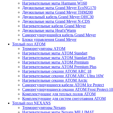
Нагревательные маты Harmann W160
Двужильные маты Grand Meyer EcoNG170
Двужильные маты Grand Meyer THM200
Двужильный кабель Grand Meyer OHC30
Двужильные маты Grand Meyer N-CDS
Нагревательные кабели Grand Meyer
Двужильные маты Heat'n'Warm
Саморегулирующийся кабель Grand Meyer
Блоки управления Grand Meyer
Теплый пол ATOM
Терморегуляторы АТОМ
Нагревательные маты АТОМ Standart
Нагревательные маты АТОМ Standart Plus
Нагревательные маты АТОМ Premium
Нагревательные маты АТОМ Premium Plus
Нагревательные секции АТОМ ARC 18
Нагревательные секции ATOM ARC Ultra 16W
Нагревательные секции АТОМ Arctic
Саморегулирующиеся кабели ATOM Ice Protect
Саморегулирующиеся секции ATOM Frost Protect-10
Комплектующие для теплых полов ATOM
Комплектующие для систем снеготаяния ATOM
Теплый пол NEXANS
Терморегуляторы Nexans
Нагревательные маты Nexans MILLIMAT