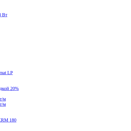
8 Вт
mat LP
идкой 20%
т/м
т/м
ERM 180