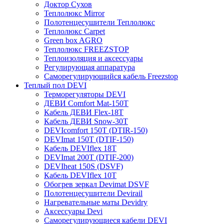
Доктор Сухов
Теплолюкс Mirror
Полотенцесушители Теплолюкс
Теплолюкс Carpet
Green box AGRO
Теплолюкс FREEZSTOP
Теплоизоляция и аксессуары
Регулирующая аппаратура
Cаморегулирующийся кабель Freezstop
Теплый пол DEVI
Терморегуляторы DEVI
ДЕВИ Comfort Mat-150T
Кабель ДЕВИ Flex-18T
Кабель ДЕВИ Snow-30T
DEVIcomfort 150T (DTIR-150)
DEVImat 150T (DTIF-150)
Кабель DEVIflex 18T
DEVImat 200T (DTIF-200)
DEVIheat 150S (DSVF)
Кабель DEVIflex 10T
Обогрев зеркал Devimat DSVF
Полотенцесушители Devirail
Нагревательные маты Devidry
Аксессуары Devi
Саморегулирующиеся кабели DEVI