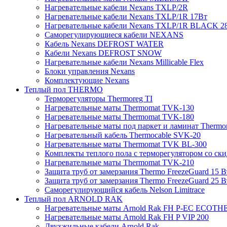
Нагревательные кабели Nexans TXLP/2R
Нагревательные кабели Nexans TXLP/1R 17Вт
Нагревательные кабели Nexans TXLP/1R BLACK 2
Саморегулирующиеся кабели NEXANS
Кабель Nexans DEFROST WATER
Кабели Nexans DEFROST SNOW
Нагревательные кабели Nexans Millicable Flex
Блоки управления Nexans
Комплектующие Nexans
Теплый пол THERMO
Терморегуляторы Thermoreg TI
Нагревательные маты Thermomat TVK-130
Нагревательные маты Thermomat TVK-180
Нагревательные маты под паркет и ламинат Thermo
Нагревательный кабель Thermocable SVK-20
Нагревательные маты Thermomat TVK BL-300
Комплекты теплого пола с терморегулятором со ск
Нагревательные маты Thermomat TVK-210
Защита труб от замерзания Thermo FreezeGuard 15 В
Защита труб от замерзания Thermo FreezeGuard 25 В
Саморегулирующийся кабель Nelson Limitrace
Теплый пол ARNOLD RAK
Нагревательные маты Arnold Rak FH P-EC ECOTH
Нагревательные маты Arnold Rak FH P VIP 200
Двухжильные кабели Arnold Rak