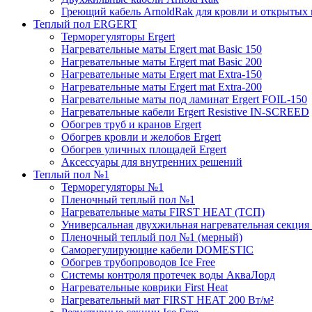
Греющий кабель ArnoldRak для кровли и открытых
Теплый пол ERGERT
Терморегуляторы Ergert
Нагревательные маты Ergert mat Basic 150
Нагревательные маты Ergert mat Basic 200
Нагревательные маты Ergert mat Extra-150
Нагревательные маты Ergert mat Extra-200
Нагревательные маты под ламинат Ergert FOIL-150
Нагревательные кабели Ergert Resistive IN-SCREED
Обогрев труб и кранов Ergert
Обогрев кровли и желобов Ergert
Обогрев уличных площадей Ergert
Аксессуары для внутренних решений
Теплый пол №1
Терморегуляторы №1
Пленочный теплый пол №1
Нагревательные маты FIRST HEAT (ТСП)
Универсальная двухжильная нагревательная секция 
Пленочный теплый пол №1 (мерный)
Саморегулирующие кабели DOMESTIC
Обогрев трубопроводов Ice Free
Системы контроля протечек воды АкваЛорд
Нагревательные коврики First Heat
Нагревательный мат FIRST HEAT 200 Вт/м²