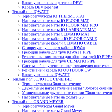
Блоки управления и датчики DEVI
Кабель DEVIpipeheat
Теплый пол IQWATT
Терморегуляторы IQ THERMOSTAT
Нагревательные маты IQ FLOOR MAT
Нагревательные маты IQ FLOOR MAT PRO
Нагревательные маты IQ LAMINATE MAT
Нагревательные маты CLIMATIQ MAT
Нагревательные кабели IQ FLOOR CABLE
Нагревательные кабели CLIMATIQ CABLE
Саморегулирующиеся кабели IQWatt
Греющий кабель для труб IQWATT PIPE
Резистивные комплекты для обогрева труб IQ PIP
Греющий кабель для труб CLIMATIQ PIPE
Система обнаружения и предотвращения протечек
Резистивный кабель IQ OUTDOOR CW
Блоки управления IQWATT
Теплый пол ЗОЛОТОЕ СЕЧЕНИЕ
Терморегуляторы Золотое сечение
Двужильные нагревательные маты "Золотое сечени
Универсальные двужильные секции "Золотое сечен
Нагревательные маты на фольге GS
Теплый пол GRAND MEYER
Терморегуляторы Grand Meyer
Нагревательные маты Grand Meyer