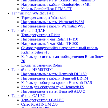
Нагревательные маты ComfortHeat MinimatD
Нагревательные кабели ComfortHeat SMC
Кабель ComfortHeat HTM2-CT
Теплый пол WARMSTAD
Терморегуляторы Warmstad
Нагревательные маты Warmstad WSM
Нагревательные кабели Warmstad WSS
Теплый пол РИДАН
Терморегуляторы Ridan
Нагревательный мат Ridan TF-150
Нагревательный мат Ridan TF-200
Саморегулирующийся нагревательный кабель
Ridan Pipeheat-15
Кабель для системы антиобледенения Ridan Snow-
30
Блоки управления Ridan
Теплый пол HEMSTEDT
Нагревательные маты Hemstedt DH 150
Нагревательные кабели Hemstedt BR-IM
Кабель для обогрева кровли Hemstedt DAS
Кабель для обогрева труб Hemstedt FS
Нагревательные маты Hemstedt ALU-Z
Теплый пол CALEO
Терморегуляторы CALEO
Caleo PLATINUM 230