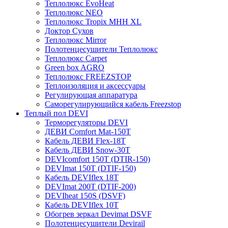
Теплолюкс EvoHeat
Теплолюкс NEO
Теплолюкс Tropix МНН XL
Доктор Сухов
Теплолюкс Mirror
Полотенцесушители Теплолюкс
Теплолюкс Carpet
Green box AGRO
Теплолюкс FREEZSTOP
Теплоизоляция и аксессуары
Регулирующая аппаратура
Cаморегулирующийся кабель Freezstop
Теплый пол DEVI
Терморегуляторы DEVI
ДЕВИ Comfort Mat-150T
Кабель ДЕВИ Flex-18T
Кабель ДЕВИ Snow-30T
DEVIcomfort 150T (DTIR-150)
DEVImat 150T (DTIF-150)
Кабель DEVIflex 18T
DEVImat 200T (DTIF-200)
DEVIheat 150S (DSVF)
Кабель DEVIflex 10T
Обогрев зеркал Devimat DSVF
Полотенцесушители Devirail