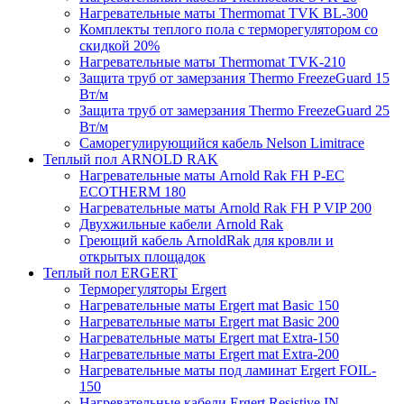
Нагревательные маты Thermomat TVK BL-300
Комплекты теплого пола с терморегулятором со
скидкой 20%
Нагревательные маты Thermomat TVK-210
Защита труб от замерзания Thermo FreezeGuard 15
Вт/м
Защита труб от замерзания Thermo FreezeGuard 25
Вт/м
Саморегулирующийся кабель Nelson Limitrace
Теплый пол ARNOLD RAK
Нагревательные маты Arnold Rak FH P-EC
ECOTHERM 180
Нагревательные маты Arnold Rak FH P VIP 200
Двухжильные кабели Arnold Rak
Греющий кабель ArnoldRak для кровли и
открытых площадок
Теплый пол ERGERT
Терморегуляторы Ergert
Нагревательные маты Ergert mat Basic 150
Нагревательные маты Ergert mat Basic 200
Нагревательные маты Ergert mat Extra-150
Нагревательные маты Ergert mat Extra-200
Нагревательные маты под ламинат Ergert FOIL-
150
Нагревательные кабели Ergert Resistive IN-