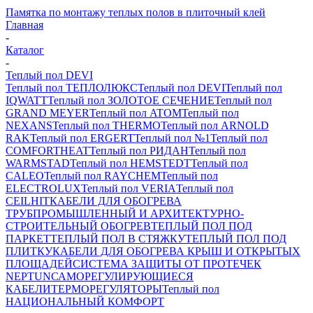
Памятка по монтажу теплых полов в плиточный клей
Главная
-
Каталог
-
Теплый пол DEVI
Теплый пол ТЕПЛОЛЮКС
Теплый пол DEVI
Теплый пол
IQWATT
Теплый пол ЗОЛОТОЕ СЕЧЕНИЕ
Теплый пол
GRAND MEYER
Теплый пол ATOM
Теплый пол
NEXANS
Теплый пол THERMO
Теплый пол ARNOLD
RAK
Теплый пол ERGERT
Теплый пол №1
Теплый пол
COMFORTHEAT
Теплый пол РИДАН
Теплый пол
WARMSTAD
Теплый пол HEMSTEDT
Теплый пол
CALEO
Теплый пол RAYCHEM
Теплый пол
ELECTROLUX
Теплый пол VERIA
Теплый пол
CEILHIT
КАБЕЛИ ДЛЯ ОБОГРЕВА
ТРУБ
ПРОМЫШЛЕННЫЙ И АРХИТЕКТУРНО-
СТРОИТЕЛЬНЫЙ ОБОГРЕВ
ТЕПЛЫЙ ПОЛ ПОД
ПАРКЕТ
ТЕПЛЫЙ ПОЛ В СТЯЖКУ
ТЕПЛЫЙ ПОЛ ПОД
ПЛИТКУ
КАБЕЛИ ДЛЯ ОБОГРЕВА КРЫШ И ОТКРЫТЫХ
ПЛОЩАДЕЙ
СИСТЕМА ЗАЩИТЫ ОТ ПРОТЕЧЕК
NEPTUN
САМОРЕГУЛИРУЮЩИЕСЯ
КАБЕЛИ
ТЕРМОРЕГУЛЯТОРЫ
Теплый пол
НАЦИОНАЛЬНЫЙ КОМФОРТ