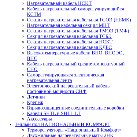
Нагревательный кабель НCKТ
Кабель нагревательный саморегулирующийся
КСТМ
Секция нагревательная кабельная ТСОЭ (НБМК)
Нагревательная кабельная секция МНТ
Секция нагревательная кабельная ТМОЭ (ТМФ)
Секция нагревательная кабельная ТСБЭ
Секция нагревательная кабельная НСКТ
Секция нагревательная кабельная КДБС
Высокотемпературные кабели ВНО, ВНОЭО,
ВНС
Кабель нагревательный среднетемпературный
СНО
Саморегулирующаяся электрическая
нагревательная лента
Электрический нагревательный кабель
постоянной мощности СНФ
Датчики
Крепеж
Взрывозащищенные соединительные коробки
Кабели SHTL и SHTL-LT
Аксессуары
Теплый пол НАЦИОНАЛЬНЫЙ КОМФОРТ
Терморегуляторы «Национальный Комфорт»
Двухжильные нагревательные маты 2НК