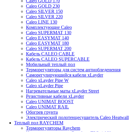
Caleo GOLD 170
Caleo GOLD 230
Caleo SILVER 150
Caleo SILVER 220
Caleo LINE 130
Комплектующие Caleo
Caleo SUPERMAT 130
Caleo EASYMAT 140
Caleo EASYMAT 180
Caleo SUPERMAT 200
Кабель CALEO CABLE
Кабель CALEO SUPERCABLE
Мобильный теплый пол
Терморегуляторы для систем антиобледенения
Саморегулирующийся кабели xLayder
Caleo xLayder Pipe W
Caleo xLayder Pipe
Нагревательные маты xLayder Street
Резистивные кабели xLayder
Caleo UNIMAT BOOST
Caleo UNIMAT RAIL
Обогрев грунта
Электрический полотенцесушитель Caleo Heatwall
Теплый пол RAYCHEM
Терморегуляторы Raychem