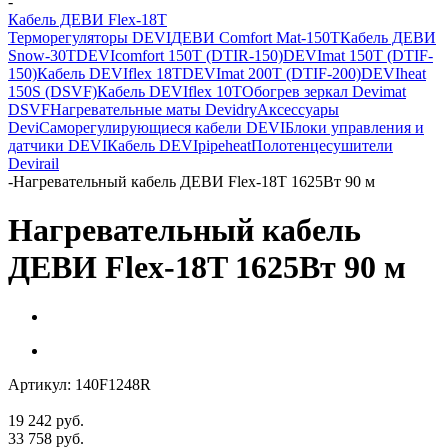
-
Кабель ДЕВИ Flex-18T
Терморегуляторы DEVI
ДЕВИ Comfort Mat-150T
Кабель ДЕВИ
Snow-30T
DEVIcomfort 150T (DTIR-150)
DEVImat 150T (DTIF-
150)
Кабель DEVIflex 18T
DEVImat 200T (DTIF-200)
DEVIheat
150S (DSVF)
Кабель DEVIflex 10T
Обогрев зеркал Devimat
DSVF
Нагревательные маты Devidry
Аксессуары
Devi
Саморегулирующиеся кабели DEVI
Блоки управления и
датчики DEVI
Кабель DEVIpipeheat
Полотенцесушители
Devirail
-
Нагревательный кабель ДЕВИ Flex-18T 1625Вт 90 м
Нагревательный кабель
ДЕВИ Flex-18T 1625Вт 90 м
Артикул:
140F1248R
19 242
руб.
33 758
руб.