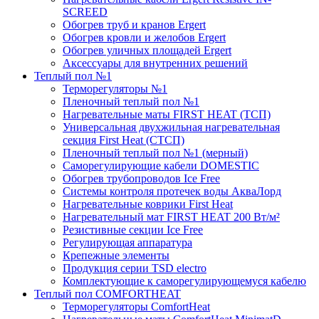
SCREED
Обогрев труб и кранов Ergert
Обогрев кровли и желобов Ergert
Обогрев уличных площадей Ergert
Аксессуары для внутренних решений
Теплый пол №1
Терморегуляторы №1
Пленочный теплый пол №1
Нагревательные маты FIRST HEAT (ТСП)
Универсальная двухжильная нагревательная
секция First Heat (СТСП)
Пленочный теплый пол №1 (мерный)
Саморегулирующие кабели DOMESTIC
Обогрев трубопроводов Ice Free
Системы контроля протечек воды АкваЛорд
Нагревательные коврики First Heat
Нагревательный мат FIRST HEAT 200 Вт/м²
Резистивные секции Ice Free
Регулирующая аппаратура
Крепежные элементы
Продукция серии TSD electro
Комплектующие к саморегулирующемуся кабелю
Теплый пол COMFORTHEAT
Терморегуляторы ComfortHeat