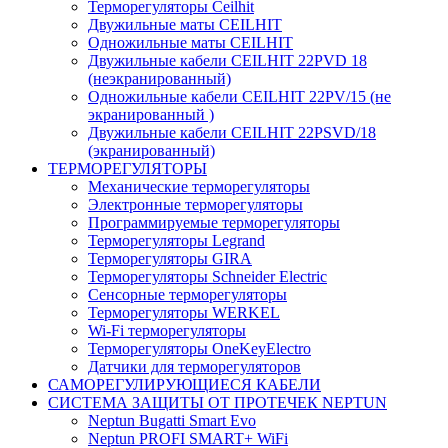
Терморегуляторы Ceilhit
Двужильные маты CEILHIT
Одножильные маты CEILHIT
Двужильные кабели CEILHIT 22PVD 18
(неэкранированный)
Одножильные кабели CEILHIT 22PV/15 (не
экранированный )
Двужильные кабели CEILHIT 22PSVD/18
(экранированный)
ТЕРМОРЕГУЛЯТОРЫ
Механические терморегуляторы
Электронные терморегуляторы
Программируемые терморегуляторы
Терморегуляторы Legrand
Терморегуляторы GIRA
Терморегуляторы Schneider Electric
Сенсорные терморегуляторы
Терморегуляторы WERKEL
Wi-Fi терморегуляторы
Терморегуляторы OneKeyElectro
Датчики для терморегуляторов
САМОРЕГУЛИРУЮЩИЕСЯ КАБЕЛИ
СИСТЕМА ЗАЩИТЫ ОТ ПРОТЕЧЕК NEPTUN
Neptun Bugatti Smart Evo
Neptun PROFI SMART+ WiFi