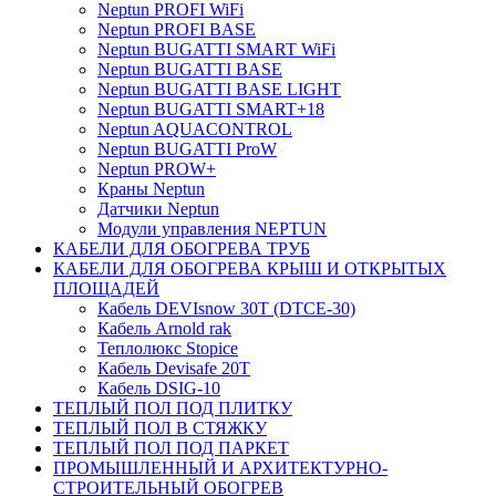
Neptun PROFI WiFi
Neptun PROFI BASE
Neptun BUGATTI SMART WiFi
Neptun BUGATTI BASE
Neptun BUGATTI BASE LIGHT
Neptun BUGATTI SMART+18
Neptun AQUACONTROL
Neptun BUGATTI ProW
Neptun PROW+
Краны Neptun
Датчики Neptun
Модули управления NEPTUN
КАБЕЛИ ДЛЯ ОБОГРЕВА ТРУБ
КАБЕЛИ ДЛЯ ОБОГРЕВА КРЫШ И ОТКРЫТЫХ
ПЛОЩАДЕЙ
Кабель DEVIsnow 30Т (DTCE-30)
Кабель Arnold rak
Теплолюкс Stopice
Кабель Devisafe 20T
Кабель DSIG-10
ТЕПЛЫЙ ПОЛ ПОД ПЛИТКУ
ТЕПЛЫЙ ПОЛ В СТЯЖКУ
ТЕПЛЫЙ ПОЛ ПОД ПАРКЕТ
ПРОМЫШЛЕННЫЙ И АРХИТЕКТУРНО-
СТРОИТЕЛЬНЫЙ ОБОГРЕВ