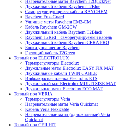
Нагревательные маты Raychem T2QuickNet
Двухжильный кабель Raychem T2Blue
Саморегулирующиеся кабели RAYCHEM
Raychem FrostGuard
Уличные маты Raychem EM2-CM
Кабель Raychem GM-2CW
Двухжильный кабель Raychem T2Black
Raychem T2Red – саморегулируемый кабель
Двухжильный кабель Raychem CERA PRO
Блоки управление Raychem
Греющий кабель T2Green
Теплый пол ELECTROLUX
Терморегуляторы Electrolux
Двужильные маты Electrolux EASY FIX MAT
Двухжильные кабели TWIN CABLE
Инфракрасная пленка Electrolux ETS
Двужильный мат Electrolux MULTI SIZE MAT
Двужильные маты Electrolux ECO MAT
Теплый пол VERIA
Терморегуляторы Veria
Нагревательные маты Veria Quickmat
Кабель Veria Flexicable
Нагревательные маты (одножильные) Veria
Quickmat
Теплый пол CEILHIT