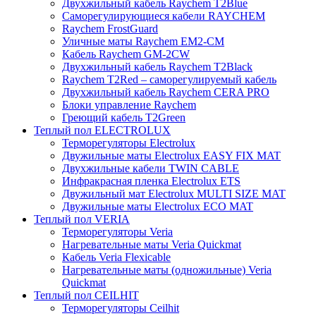
Двухжильный кабель Raychem T2Blue
Саморегулирующиеся кабели RAYCHEM
Raychem FrostGuard
Уличные маты Raychem EM2-CM
Кабель Raychem GM-2CW
Двухжильный кабель Raychem T2Black
Raychem T2Red – саморегулируемый кабель
Двухжильный кабель Raychem CERA PRO
Блоки управление Raychem
Греющий кабель T2Green
Теплый пол ELECTROLUX
Терморегуляторы Electrolux
Двужильные маты Electrolux EASY FIX MAT
Двухжильные кабели TWIN CABLE
Инфракрасная пленка Electrolux ETS
Двужильный мат Electrolux MULTI SIZE MAT
Двужильные маты Electrolux ECO MAT
Теплый пол VERIA
Терморегуляторы Veria
Нагревательные маты Veria Quickmat
Кабель Veria Flexicable
Нагревательные маты (одножильные) Veria
Quickmat
Теплый пол CEILHIT
Терморегуляторы Ceilhit