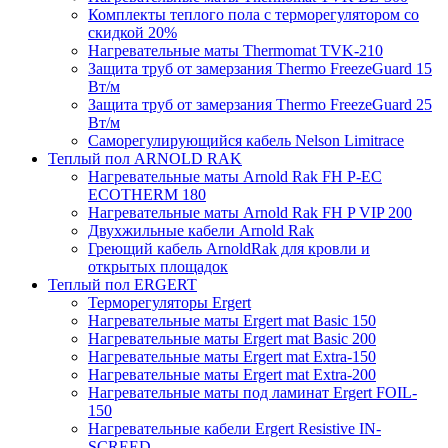
Комплекты теплого пола с терморегулятором со
скидкой 20%
Нагревательные маты Thermomat TVK-210
Защита труб от замерзания Thermo FreezeGuard 15
Вт/м
Защита труб от замерзания Thermo FreezeGuard 25
Вт/м
Саморегулирующийся кабель Nelson Limitrace
Теплый пол ARNOLD RAK
Нагревательные маты Arnold Rak FH P-EC
ECOTHERM 180
Нагревательные маты Arnold Rak FH P VIP 200
Двухжильные кабели Arnold Rak
Греющий кабель ArnoldRak для кровли и
открытых площадок
Теплый пол ERGERT
Терморегуляторы Ergert
Нагревательные маты Ergert mat Basic 150
Нагревательные маты Ergert mat Basic 200
Нагревательные маты Ergert mat Extra-150
Нагревательные маты Ergert mat Extra-200
Нагревательные маты под ламинат Ergert FOIL-
150
Нагревательные кабели Ergert Resistive IN-
SCREED