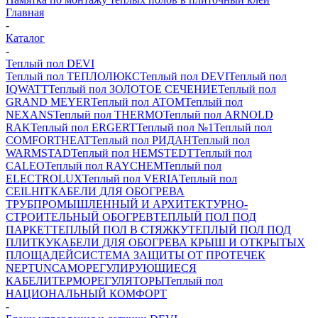
Главная
-
Каталог
-
Теплый пол DEVI
Теплый пол ТЕПЛОЛЮКС
Теплый пол DEVI
Теплый пол
IQWATT
Теплый пол ЗОЛОТОЕ СЕЧЕНИЕ
Теплый пол
GRAND MEYER
Теплый пол ATOM
Теплый пол
NEXANS
Теплый пол THERMO
Теплый пол ARNOLD
RAK
Теплый пол ERGERT
Теплый пол №1
Теплый пол
COMFORTHEAT
Теплый пол РИДАН
Теплый пол
WARMSTAD
Теплый пол HEMSTEDT
Теплый пол
CALEO
Теплый пол RAYCHEM
Теплый пол
ELECTROLUX
Теплый пол VERIA
Теплый пол
CEILHIT
КАБЕЛИ ДЛЯ ОБОГРЕВА
ТРУБ
ПРОМЫШЛЕННЫЙ И АРХИТЕКТУРНО-
СТРОИТЕЛЬНЫЙ ОБОГРЕВ
ТЕПЛЫЙ ПОЛ ПОД
ПАРКЕТ
ТЕПЛЫЙ ПОЛ В СТЯЖКУ
ТЕПЛЫЙ ПОЛ ПОД
ПЛИТКУ
КАБЕЛИ ДЛЯ ОБОГРЕВА КРЫШ И ОТКРЫТЫХ
ПЛОЩАДЕЙ
СИСТЕМА ЗАЩИТЫ ОТ ПРОТЕЧЕК
NEPTUN
САМОРЕГУЛИРУЮЩИЕСЯ
КАБЕЛИ
ТЕРМОРЕГУЛЯТОРЫ
Теплый пол
НАЦИОНАЛЬНЫЙ КОМФОРТ
-