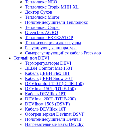
Теплолюкс NEO
Теплолюкс Tropix МНН XL
Доктор Сухов
Теплолюкс Mirror
Полотенцесушители Теплолюкс
Теплолюкс Carpet
Green box AGRO
Теплолюкс FREEZSTOP
Теплоизоляция и аксессуары
Регулирующая аппаратура
Cаморегулирующийся кабель Freezstop
Теплый пол DEVI
Терморегуляторы DEVI
ДЕВИ Comfort Mat-150T
Кабель ДЕВИ Flex-18T
Кабель ДЕВИ Snow-30T
DEVIcomfort 150T (DTIR-150)
DEVImat 150T (DTIF-150)
Кабель DEVIflex 18T
DEVImat 200T (DTIF-200)
DEVIheat 150S (DSVF)
Кабель DEVIflex 10T
Обогрев зеркал Devimat DSVF
Полотенцесушители Devirail
Нагревательные маты Devidry