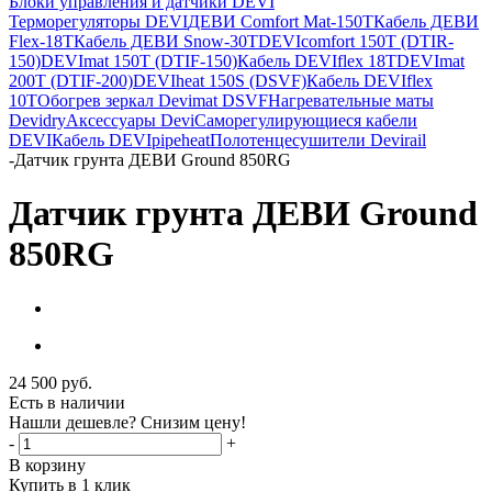
Блоки управления и датчики DEVI
Терморегуляторы DEVI
ДЕВИ Comfort Mat-150T
Кабель ДЕВИ
Flex-18T
Кабель ДЕВИ Snow-30T
DEVIcomfort 150T (DTIR-
150)
DEVImat 150T (DTIF-150)
Кабель DEVIflex 18T
DEVImat
200T (DTIF-200)
DEVIheat 150S (DSVF)
Кабель DEVIflex
10T
Обогрев зеркал Devimat DSVF
Нагревательные маты
Devidry
Аксессуары Devi
Саморегулирующиеся кабели
DEVI
Кабель DEVIpipeheat
Полотенцесушители Devirail
-
Датчик грунта ДЕВИ Ground 850RG
Датчик грунта ДЕВИ Ground
850RG
24 500
руб.
Есть в наличии
Нашли дешевле? Снизим цену!
-
+
В корзину
Купить в 1 клик