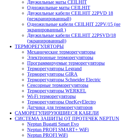
Двужильные маты CEILHIT
Одножильные маты CEILHIT
Двужильные кабели CEILHIT 22PVD 18
(неэкранированный)
Одножильные кабели CEILHIT 22PV/15 (не
экранированный )
Двужильные кабели CEILHIT 22PSVD/18
(экранированный)
ТЕРМОРЕГУЛЯТОРЫ
Механические терморегуляторы
Электронные терморегуляторы
Программируемые терморегуляторы
Терморегуляторы Legrand
Терморегуляторы GIRA
Терморегуляторы Schneider Electric
Сенсорные терморегуляторы
Терморегуляторы WERKEL
Wi-Fi терморегуляторы
Терморегуляторы OneKeyElectro
Датчики для терморегуляторов
САМОРЕГУЛИРУЮЩИЕСЯ КАБЕЛИ
СИСТЕМА ЗАЩИТЫ ОТ ПРОТЕЧЕК NEPTUN
Neptun Bugatti Smart Evo
Neptun PROFI SMART+ WiFi
Neptun PROFI WiFi