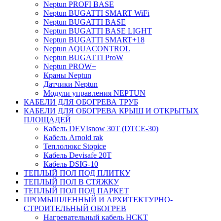
Neptun PROFI BASE
Neptun BUGATTI SMART WiFi
Neptun BUGATTI BASE
Neptun BUGATTI BASE LIGHT
Neptun BUGATTI SMART+18
Neptun AQUACONTROL
Neptun BUGATTI ProW
Neptun PROW+
Краны Neptun
Датчики Neptun
Модули управления NEPTUN
КАБЕЛИ ДЛЯ ОБОГРЕВА ТРУБ
КАБЕЛИ ДЛЯ ОБОГРЕВА КРЫШ И ОТКРЫТЫХ
ПЛОЩАДЕЙ
Кабель DEVIsnow 30Т (DTCE-30)
Кабель Arnold rak
Теплолюкс Stopice
Кабель Devisafe 20T
Кабель DSIG-10
ТЕПЛЫЙ ПОЛ ПОД ПЛИТКУ
ТЕПЛЫЙ ПОЛ В СТЯЖКУ
ТЕПЛЫЙ ПОЛ ПОД ПАРКЕТ
ПРОМЫШЛЕННЫЙ И АРХИТЕКТУРНО-
СТРОИТЕЛЬНЫЙ ОБОГРЕВ
Нагревательный кабель НCKТ