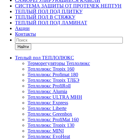
САМОРЕГУЛИРУЮЩИЕСЯ КАБЕЛИ
СИСТЕМА ЗАЩИТЫ ОТ ПРОТЕЧЕК НЕПТУН
ТЕПЛЫЙ ПОЛ ПОД ПЛИТКУ
ТЕПЛЫЙ ПОЛ В СТЯЖКУ
ТЕПЛЫЙ ПОЛ ПОД ЛАМИНАТ
Акции
Контакты
Найти
Теплый пол ТЕПЛОЛЮКС
Терморегуляторы Теплолюкс
Теплолюкс Tropix 160
Теплолюкс Profimat 180
Теплолюкс Tropix ТЛБЭ
Теплолюкс ProfiRoll
Теплолюкс Alumia
Теплолюкс ULTRA МНН
Теплолюкс Express
Теплолюкс Liberte
Теплолюкс Greenbox
Теплолюкс ProfiMat 160
Теплолюкс Tropix 130
Теплолюкс MINI
Теплолюкс EvoHeat