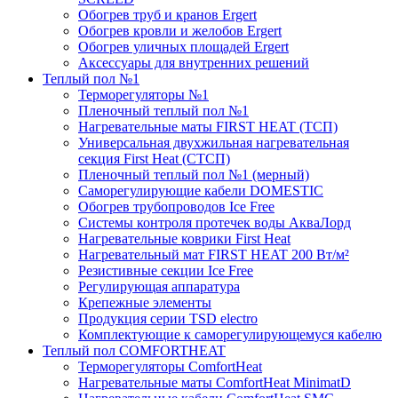
Обогрев труб и кранов Ergert
Обогрев кровли и желобов Ergert
Обогрев уличных площадей Ergert
Аксессуары для внутренних решений
Теплый пол №1
Терморегуляторы №1
Пленочный теплый пол №1
Нагревательные маты FIRST HEAT (ТСП)
Универсальная двухжильная нагревательная
секция First Heat (СТСП)
Пленочный теплый пол №1 (мерный)
Саморегулирующие кабели DOMESTIC
Обогрев трубопроводов Ice Free
Системы контроля протечек воды АкваЛорд
Нагревательные коврики First Heat
Нагревательный мат FIRST HEAT 200 Вт/м²
Резистивные секции Ice Free
Регулирующая аппаратура
Крепежные элементы
Продукция серии TSD electro
Комплектующие к саморегулирующемуся кабелю
Теплый пол COMFORTHEAT
Терморегуляторы ComfortHeat
Нагревательные маты ComfortHeat MinimatD