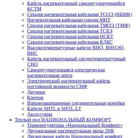
Кабель нагревательный саморегулирующийся
КСТМ
Секция нагревательная кабельная ТСОЭ (НБМК)
Нагревательная кабельная секция МНТ
Секция нагревательная кабельная ТМОЭ (ТМФ)
Секция нагревательная кабельная ТСБЭ
Секция нагревательная кабельная НСКТ
Секция нагревательная кабельная КДБС
Высокотемпературные кабели ВНО, ВНОЭО,
ВНС
Кабель нагревательный среднетемпературный
СНО
Саморегулирующаяся электрическая
нагревательная лента
Электрический нагревательный кабель
постоянной мощности СНФ
Датчики
Крепеж
Взрывозащищенные соединительные коробки
Кабели SHTL и SHTL-LT
Аксессуары
Теплый пол НАЦИОНАЛЬНЫЙ КОМФОРТ
Терморегуляторы «Национальный Комфорт»
Двухжильные нагревательные маты 2НК
Двужильные кабели Национальный комфорт