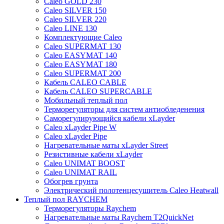
Caleo GOLD 230
Caleo SILVER 150
Caleo SILVER 220
Caleo LINE 130
Комплектующие Caleo
Caleo SUPERMAT 130
Caleo EASYMAT 140
Caleo EASYMAT 180
Caleo SUPERMAT 200
Кабель CALEO CABLE
Кабель CALEO SUPERCABLE
Мобильный теплый пол
Терморегуляторы для систем антиобледенения
Саморегулирующийся кабели xLayder
Caleo xLayder Pipe W
Caleo xLayder Pipe
Нагревательные маты xLayder Street
Резистивные кабели xLayder
Caleo UNIMAT BOOST
Caleo UNIMAT RAIL
Обогрев грунта
Электрический полотенцесушитель Caleo Heatwall
Теплый пол RAYCHEM
Терморегуляторы Raychem
Нагревательные маты Raychem T2QuickNet