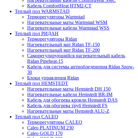
Нагревательные кабели ComfortHeat SMC
Кабель ComfortHeat HTM2-CT
Теплый пол WARMSTAD
Терморегуляторы Warmstad
Нагревательные маты Warmstad WSM
Нагревательные кабели Warmstad WSS
Теплый пол РИДАН
Терморегуляторы Ridan
Нагревательный мат Ridan TF-150
Нагревательный мат Ridan TF-200
Саморегулирующийся нагревательный кабель
Ridan Pipeheat-15
Кабель для системы антиобледенения Ridan Snow-
30
Блоки управления Ridan
Теплый пол HEMSTEDT
Нагревательные маты Hemstedt DH 150
Нагревательные кабели Hemstedt BR-IM
Кабель для обогрева кровли Hemstedt DAS
Кабель для обогрева труб Hemstedt FS
Нагревательные маты Hemstedt ALU-Z
Теплый пол CALEO
Терморегуляторы CALEO
Caleo PLATINUM 230
Caleo GOLD 170