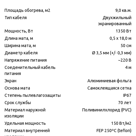
Площадь обогрева, м2
9,0 кв.м.
Тип кабеля
Двухжильный
экранированный
Мощность, Вт
1350 Вт
Длина мата, м
0,5 х 18,0 м
Ширина мата, м
50 см
Диаметр кабеля
Ø 3,5 мм (+/- 0,3 мм)
Напряжение питания
~220 В
Соеденительный кабель
4 м
питания
Экран
Алюминиевая фольга
Основа мата
Самоклеящаяся сетка
Степень пылевлагозащиты
IP67
Срок службы
70 лет
Материал наружной
Поливинилхлорид (PVC)
изоляции
Удельная мощность
150 Вт/м2
Материал внутренней
FEP 250ºС (teflon)