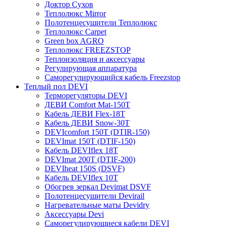
Доктор Сухов
Теплолюкс Mirror
Полотенцесушители Теплолюкс
Теплолюкс Carpet
Green box AGRO
Теплолюкс FREEZSTOP
Теплоизоляция и аксессуары
Регулирующая аппаратура
Cаморегулирующийся кабель Freezstop
Теплый пол DEVI
Терморегуляторы DEVI
ДЕВИ Comfort Mat-150T
Кабель ДЕВИ Flex-18T
Кабель ДЕВИ Snow-30T
DEVIcomfort 150T (DTIR-150)
DEVImat 150T (DTIF-150)
Кабель DEVIflex 18T
DEVImat 200T (DTIF-200)
DEVIheat 150S (DSVF)
Кабель DEVIflex 10T
Обогрев зеркал Devimat DSVF
Полотенцесушители Devirail
Нагревательные маты Devidry
Аксессуары Devi
Саморегулирующиеся кабели DEVI