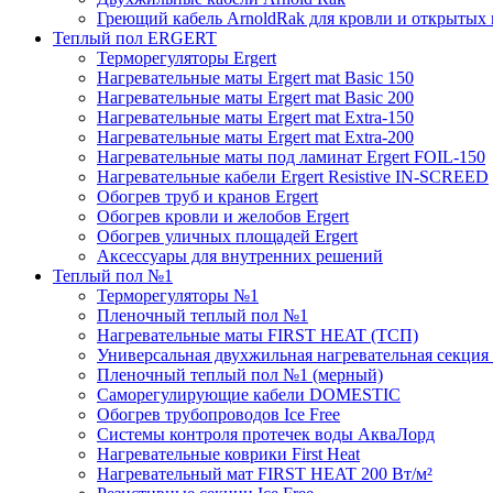
Греющий кабель ArnoldRak для кровли и открытых
Теплый пол ERGERT
Терморегуляторы Ergert
Нагревательные маты Ergert mat Basic 150
Нагревательные маты Ergert mat Basic 200
Нагревательные маты Ergert mat Extra-150
Нагревательные маты Ergert mat Extra-200
Нагревательные маты под ламинат Ergert FOIL-150
Нагревательные кабели Ergert Resistive IN-SCREED
Обогрев труб и кранов Ergert
Обогрев кровли и желобов Ergert
Обогрев уличных площадей Ergert
Аксессуары для внутренних решений
Теплый пол №1
Терморегуляторы №1
Пленочный теплый пол №1
Нагревательные маты FIRST HEAT (ТСП)
Универсальная двухжильная нагревательная секция 
Пленочный теплый пол №1 (мерный)
Саморегулирующие кабели DOMESTIC
Обогрев трубопроводов Ice Free
Системы контроля протечек воды АкваЛорд
Нагревательные коврики First Heat
Нагревательный мат FIRST HEAT 200 Вт/м²