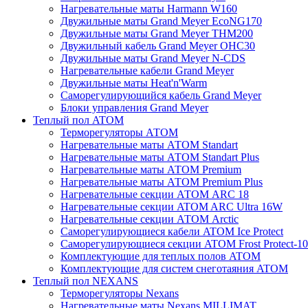
Нагревательные маты Harmann W160
Двужильные маты Grand Meyer EcoNG170
Двужильные маты Grand Meyer THM200
Двужильный кабель Grand Meyer OHC30
Двужильные маты Grand Meyer N-CDS
Нагревательные кабели Grand Meyer
Двужильные маты Heat'n'Warm
Саморегулирующийся кабель Grand Meyer
Блоки управления Grand Meyer
Теплый пол ATOM
Терморегуляторы АТОМ
Нагревательные маты АТОМ Standart
Нагревательные маты АТОМ Standart Plus
Нагревательные маты АТОМ Premium
Нагревательные маты АТОМ Premium Plus
Нагревательные секции АТОМ ARC 18
Нагревательные секции ATOM ARC Ultra 16W
Нагревательные секции АТОМ Arctic
Саморегулирующиеся кабели ATOM Ice Protect
Саморегулирующиеся секции ATOM Frost Protect-10
Комплектующие для теплых полов ATOM
Комплектующие для систем снеготаяния ATOM
Теплый пол NEXANS
Терморегуляторы Nexans
Нагревательные маты Nexans MILLIMAT