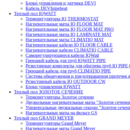
Блоки управления и датчики DEVI
Кабель DEVIpipeheat
Теплый пол IQWATT
Терморегуляторы IQ THERMOSTAT
Нагревательные маты IQ FLOOR MAT
Нагревательные маты IQ FLOOR MAT PRO
Нагревательные маты IQ LAMINATE MAT
Нагревательные маты CLIMATIQ MAT
Нагревательные кабели IQ FLOOR CABLE
Нагревательные кабели CLIMATIQ CABLE
Саморегулирующиеся кабели IQWatt
Греющий кабель для труб IQWATT PIPE
Резистивные комплекты для обогрева труб IQ PIP
Греющий кабель для труб CLIMATIQ PIPE
Система обнаружения и предотвращения протечек
Резистивный кабель IQ OUTDOOR CW
Блоки управления IQWATT
Теплый пол ЗОЛОТОЕ СЕЧЕНИЕ
Терморегуляторы Золотое сечение
Двужильные нагревательные маты "Золотое сечени
Универсальные двужильные секции "Золотое сечен
Нагревательные маты на фольге GS
Теплый пол GRAND MEYER
Терморегуляторы Grand Meyer
Нагревательные маты Grand Meyer