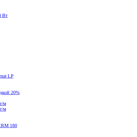
8 Вт
mat LP
идкой 20%
т/м
т/м
ERM 180