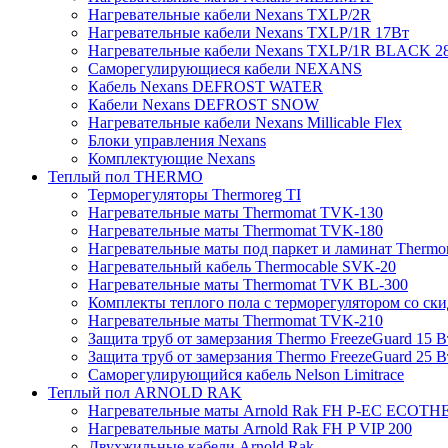
Нагревательные кабели Nexans TXLP/2R
Нагревательные кабели Nexans TXLP/1R 17Вт
Нагревательные кабели Nexans TXLP/1R BLACK 2
Саморегулирующиеся кабели NEXANS
Кабель Nexans DEFROST WATER
Кабели Nexans DEFROST SNOW
Нагревательные кабели Nexans Millicable Flex
Блоки управления Nexans
Комплектующие Nexans
Теплый пол THERMO
Терморегуляторы Thermoreg TI
Нагревательные маты Thermomat TVK-130
Нагревательные маты Thermomat TVK-180
Нагревательные маты под паркет и ламинат Thermo
Нагревательный кабель Thermocable SVK-20
Нагревательные маты Thermomat TVK BL-300
Комплекты теплого пола с терморегулятором со ск
Нагревательные маты Thermomat TVK-210
Защита труб от замерзания Thermo FreezeGuard 15 В
Защита труб от замерзания Thermo FreezeGuard 25 В
Саморегулирующийся кабель Nelson Limitrace
Теплый пол ARNOLD RAK
Нагревательные маты Arnold Rak FH P-EC ECOTH
Нагревательные маты Arnold Rak FH P VIP 200
Двухжильные кабели Arnold Rak