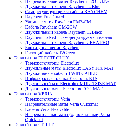
Нагревательные маты Raychem T2QuickNet
Двухжильный кабель Raychem T2Blue
Саморегулирующиеся кабели RAYCHEM
Raychem FrostGuard
Уличные маты Raychem EM2-CM
Кабель Raychem GM-2CW
Двухжильный кабель Raychem T2Black
Raychem T2Red – саморегулируемый кабель
Двухжильный кабель Raychem CERA PRO
Блоки управление Raychem
Греющий кабель T2Green
Теплый пол ELECTROLUX
Терморегуляторы Electrolux
Двужильные маты Electrolux EASY FIX MAT
Двухжильные кабели TWIN CABLE
Инфракрасная пленка Electrolux ETS
Двужильный мат Electrolux MULTI SIZE MAT
Двужильные маты Electrolux ECO MAT
Теплый пол VERIA
Терморегуляторы Veria
Нагревательные маты Veria Quickmat
Кабель Veria Flexicable
Нагревательные маты (одножильные) Veria
Quickmat
Теплый пол CEILHIT