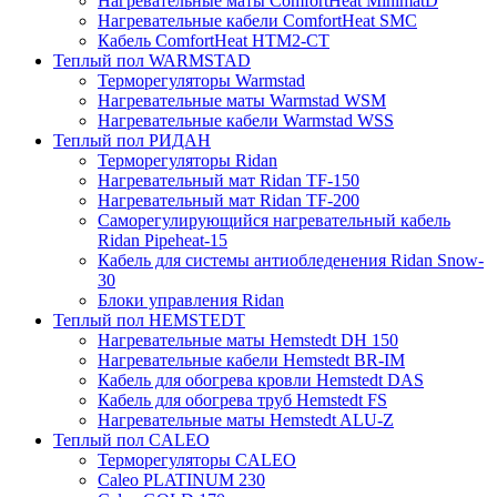
Нагревательные маты ComfortHeat MinimatD
Нагревательные кабели ComfortHeat SMC
Кабель ComfortHeat HTM2-CT
Теплый пол WARMSTAD
Терморегуляторы Warmstad
Нагревательные маты Warmstad WSM
Нагревательные кабели Warmstad WSS
Теплый пол РИДАН
Терморегуляторы Ridan
Нагревательный мат Ridan TF-150
Нагревательный мат Ridan TF-200
Саморегулирующийся нагревательный кабель
Ridan Pipeheat-15
Кабель для системы антиобледенения Ridan Snow-
30
Блоки управления Ridan
Теплый пол HEMSTEDT
Нагревательные маты Hemstedt DH 150
Нагревательные кабели Hemstedt BR-IM
Кабель для обогрева кровли Hemstedt DAS
Кабель для обогрева труб Hemstedt FS
Нагревательные маты Hemstedt ALU-Z
Теплый пол CALEO
Терморегуляторы CALEO
Caleo PLATINUM 230