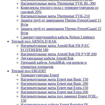
Нагревательные маты Thermomat TVK BL-300
Комплекты теплого пола с терморегулятором со
скидкой 20%
Нагревательные маты Thermomat TVK-210
Защита труб от замерзания Thermo FreezeGuard 15
Вт/м
Защита труб от замерзания Thermo FreezeGuard 25
Вт/м
Саморегулирующийся кабель Nelson Limitrace
Теплый пол ARNOLD RAK
Нагревательные маты Arnold Rak FH P-EC
ECOTHERM 180
Нагревательные маты Arnold Rak FH P VIP 200
Двухжильные кабели Arnold Rak
Греющий кабель ArnoldRak для кровли и
открытых площадок
Теплый пол ERGERT
Терморегуляторы Ergert
Нагревательные маты Ergert mat Basic 150
Нагревательные маты Ergert mat Basic 200
Нагревательные маты Ergert mat Extra-150
Нагревательные маты Ergert mat Extra-200
Нагревательные маты под ламинат Ergert FOIL-
150
Нагревательные кабели Ergert Resistive IN-