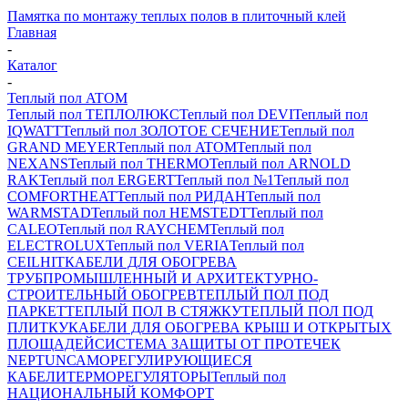
Памятка по монтажу теплых полов в плиточный клей
Главная
-
Каталог
-
Теплый пол ATOM
Теплый пол ТЕПЛОЛЮКС
Теплый пол DEVI
Теплый пол
IQWATT
Теплый пол ЗОЛОТОЕ СЕЧЕНИЕ
Теплый пол
GRAND MEYER
Теплый пол ATOM
Теплый пол
NEXANS
Теплый пол THERMO
Теплый пол ARNOLD
RAK
Теплый пол ERGERT
Теплый пол №1
Теплый пол
COMFORTHEAT
Теплый пол РИДАН
Теплый пол
WARMSTAD
Теплый пол HEMSTEDT
Теплый пол
CALEO
Теплый пол RAYCHEM
Теплый пол
ELECTROLUX
Теплый пол VERIA
Теплый пол
CEILHIT
КАБЕЛИ ДЛЯ ОБОГРЕВА
ТРУБ
ПРОМЫШЛЕННЫЙ И АРХИТЕКТУРНО-
СТРОИТЕЛЬНЫЙ ОБОГРЕВ
ТЕПЛЫЙ ПОЛ ПОД
ПАРКЕТ
ТЕПЛЫЙ ПОЛ В СТЯЖКУ
ТЕПЛЫЙ ПОЛ ПОД
ПЛИТКУ
КАБЕЛИ ДЛЯ ОБОГРЕВА КРЫШ И ОТКРЫТЫХ
ПЛОЩАДЕЙ
СИСТЕМА ЗАЩИТЫ ОТ ПРОТЕЧЕК
NEPTUN
САМОРЕГУЛИРУЮЩИЕСЯ
КАБЕЛИ
ТЕРМОРЕГУЛЯТОРЫ
Теплый пол
НАЦИОНАЛЬНЫЙ КОМФОРТ