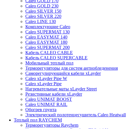
Caleo GOLD 170
Caleo GOLD 230
Caleo SILVER 150
Caleo SILVER 220
Caleo LINE 130
Комплектующие Caleo
Caleo SUPERMAT 130
Caleo EASYMAT 140
Caleo EASYMAT 180
Caleo SUPERMAT 200
Кабель CALEO CABLE
Кабель CALEO SUPERCABLE
Мобильный теплый пол
Терморегуляторы для систем антиобледенения
Саморегулирующийся кабели xLayder
Caleo xLayder Pipe W
Caleo xLayder Pipe
Нагревательные маты xLayder Street
Резистивные кабели xLayder
Caleo UNIMAT BOOST
Caleo UNIMAT RAIL
Обогрев грунта
Электрический полотенцесушитель Caleo Heatwall
Теплый пол RAYCHEM
Терморегуляторы Raychem