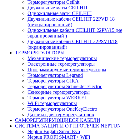
Терморегуляторы Ceilhit
Двужильные маты CEILHIT
Одножильные маты CEILHIT
Двужильные кабели CEILHIT 22PVD 18
(неэкранированный)
Одножильные кабели CEILHIT 22PV/15 (не
экранированный )
Двужильные кабели CEILHIT 22PSVD/18
(экранированный)
ТЕРМОРЕГУЛЯТОРЫ
Механические терморегуляторы
Электронные терморегуляторы
Программируемые терморегуляторы
Терморегуляторы Legrand
Терморегуляторы GIRA
Терморегуляторы Schneider Electric
Сенсорные терморегуляторы
Терморегуляторы WERKEL
Wi-Fi терморегуляторы
Терморегуляторы OneKeyElectro
Датчики для терморегуляторов
САМОРЕГУЛИРУЮЩИЕСЯ КАБЕЛИ
СИСТЕМА ЗАЩИТЫ ОТ ПРОТЕЧЕК NEPTUN
Neptun Bugatti Smart Evo
Neptun PROFI SMART+ WiFi