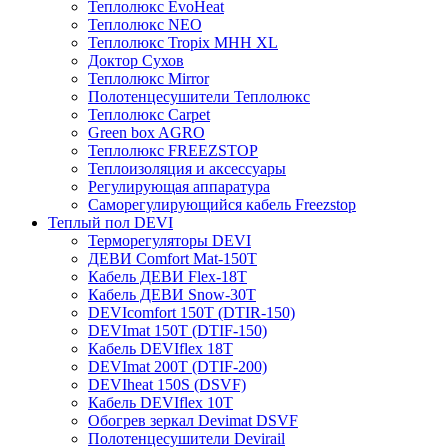
Теплолюкс EvoHeat
Теплолюкс NEO
Теплолюкс Tropix МНН XL
Доктор Сухов
Теплолюкс Mirror
Полотенцесушители Теплолюкс
Теплолюкс Carpet
Green box AGRO
Теплолюкс FREEZSTOP
Теплоизоляция и аксессуары
Регулирующая аппаратура
Cаморегулирующийся кабель Freezstop
Теплый пол DEVI
Терморегуляторы DEVI
ДЕВИ Comfort Mat-150T
Кабель ДЕВИ Flex-18T
Кабель ДЕВИ Snow-30T
DEVIcomfort 150T (DTIR-150)
DEVImat 150T (DTIF-150)
Кабель DEVIflex 18T
DEVImat 200T (DTIF-200)
DEVIheat 150S (DSVF)
Кабель DEVIflex 10T
Обогрев зеркал Devimat DSVF
Полотенцесушители Devirail