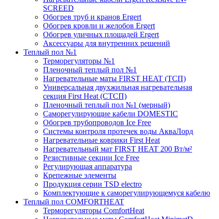
SCREED
Обогрев труб и кранов Ergert
Обогрев кровли и желобов Ergert
Обогрев уличных площадей Ergert
Аксессуары для внутренних решений
Теплый пол №1
Терморегуляторы №1
Пленочный теплый пол №1
Нагревательные маты FIRST HEAT (ТСП)
Универсальная двухжильная нагревательная
секция First Heat (СТСП)
Пленочный теплый пол №1 (мерный)
Саморегулирующие кабели DOMESTIC
Обогрев трубопроводов Ice Free
Системы контроля протечек воды АкваЛорд
Нагревательные коврики First Heat
Нагревательный мат FIRST HEAT 200 Вт/м²
Резистивные секции Ice Free
Регулирующая аппаратура
Крепежные элементы
Продукция серии TSD electro
Комплектующие к саморегулирующемуся кабелю
Теплый пол COMFORTHEAT
Терморегуляторы ComfortHeat