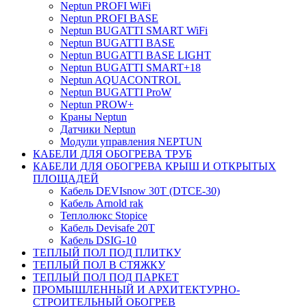
Neptun PROFI WiFi
Neptun PROFI BASE
Neptun BUGATTI SMART WiFi
Neptun BUGATTI BASE
Neptun BUGATTI BASE LIGHT
Neptun BUGATTI SMART+18
Neptun AQUACONTROL
Neptun BUGATTI ProW
Neptun PROW+
Краны Neptun
Датчики Neptun
Модули управления NEPTUN
КАБЕЛИ ДЛЯ ОБОГРЕВА ТРУБ
КАБЕЛИ ДЛЯ ОБОГРЕВА КРЫШ И ОТКРЫТЫХ
ПЛОЩАДЕЙ
Кабель DEVIsnow 30Т (DTCE-30)
Кабель Arnold rak
Теплолюкс Stopice
Кабель Devisafe 20T
Кабель DSIG-10
ТЕПЛЫЙ ПОЛ ПОД ПЛИТКУ
ТЕПЛЫЙ ПОЛ В СТЯЖКУ
ТЕПЛЫЙ ПОЛ ПОД ПАРКЕТ
ПРОМЫШЛЕННЫЙ И АРХИТЕКТУРНО-
СТРОИТЕЛЬНЫЙ ОБОГРЕВ