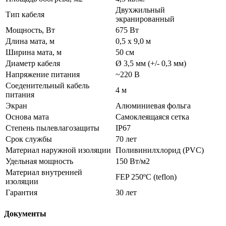
Двухжильный
Тип кабеля
экранированный
Мощность, Вт
675 Вт
Длина мата, м
0,5 х 9,0 м
Ширина мата, м
50 см
Диаметр кабеля
Ø 3,5 мм (+/- 0,3 мм)
Напряжение питания
~220 В
Соеденительный кабель
4 м
питания
Экран
Алюминиевая фольга
Основа мата
Самоклеящаяся сетка
Степень пылевлагозащиты
IP67
Срок службы
70 лет
Материал наружной изоляции
Поливинилхлорид (PVC)
Удельная мощность
150 Вт/м2
Материал внутренней
FEP 250ºС (teflon)
изоляции
Гарантия
30 лет
Документы