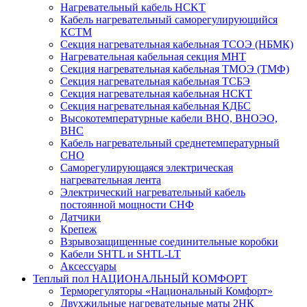
Нагревательный кабель НCKТ
Кабель нагревательный саморегулирующийся
КСТМ
Секция нагревательная кабельная ТСОЭ (НБМК)
Нагревательная кабельная секция МНТ
Секция нагревательная кабельная ТМОЭ (ТМФ)
Секция нагревательная кабельная ТСБЭ
Секция нагревательная кабельная НСКТ
Секция нагревательная кабельная КДБС
Высокотемпературные кабели ВНО, ВНОЭО,
ВНС
Кабель нагревательный среднетемпературный
СНО
Саморегулирующаяся электрическая
нагревательная лента
Электрический нагревательный кабель
постоянной мощности СНФ
Датчики
Крепеж
Взрывозащищенные соединительные коробки
Кабели SHTL и SHTL-LT
Аксессуары
Теплый пол НАЦИОНАЛЬНЫЙ КОМФОРТ
Терморегуляторы «Национальный Комфорт»
Двухжильные нагревательные маты 2НК