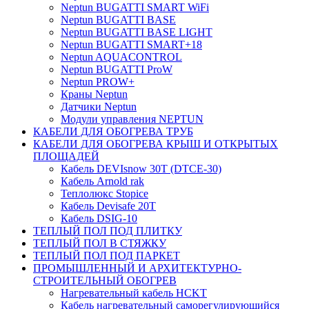
Neptun BUGATTI SMART WiFi
Neptun BUGATTI BASE
Neptun BUGATTI BASE LIGHT
Neptun BUGATTI SMART+18
Neptun AQUACONTROL
Neptun BUGATTI ProW
Neptun PROW+
Краны Neptun
Датчики Neptun
Модули управления NEPTUN
КАБЕЛИ ДЛЯ ОБОГРЕВА ТРУБ
КАБЕЛИ ДЛЯ ОБОГРЕВА КРЫШ И ОТКРЫТЫХ
ПЛОЩАДЕЙ
Кабель DEVIsnow 30Т (DTCE-30)
Кабель Arnold rak
Теплолюкс Stopice
Кабель Devisafe 20T
Кабель DSIG-10
ТЕПЛЫЙ ПОЛ ПОД ПЛИТКУ
ТЕПЛЫЙ ПОЛ В СТЯЖКУ
ТЕПЛЫЙ ПОЛ ПОД ПАРКЕТ
ПРОМЫШЛЕННЫЙ И АРХИТЕКТУРНО-
СТРОИТЕЛЬНЫЙ ОБОГРЕВ
Нагревательный кабель НCKТ
Кабель нагревательный саморегулирующийся