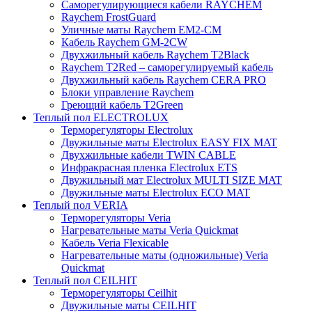
Саморегулирующиеся кабели RAYCHEM
Raychem FrostGuard
Уличные маты Raychem EM2-CM
Кабель Raychem GM-2CW
Двухжильный кабель Raychem T2Black
Raychem T2Red – саморегулируемый кабель
Двухжильный кабель Raychem CERA PRO
Блоки управление Raychem
Греющий кабель T2Green
Теплый пол ELECTROLUX
Терморегуляторы Electrolux
Двужильные маты Electrolux EASY FIX MAT
Двухжильные кабели TWIN CABLE
Инфракрасная пленка Electrolux ETS
Двужильный мат Electrolux MULTI SIZE MAT
Двужильные маты Electrolux ECO MAT
Теплый пол VERIA
Терморегуляторы Veria
Нагревательные маты Veria Quickmat
Кабель Veria Flexicable
Нагревательные маты (одножильные) Veria
Quickmat
Теплый пол CEILHIT
Терморегуляторы Ceilhit
Двужильные маты CEILHIT