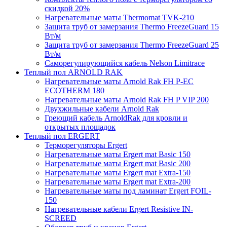
скидкой 20%
Нагревательные маты Thermomat TVK-210
Защита труб от замерзания Thermo FreezeGuard 15
Вт/м
Защита труб от замерзания Thermo FreezeGuard 25
Вт/м
Саморегулирующийся кабель Nelson Limitrace
Теплый пол ARNOLD RAK
Нагревательные маты Arnold Rak FH P-EC
ECOTHERM 180
Нагревательные маты Arnold Rak FH P VIP 200
Двухжильные кабели Arnold Rak
Греющий кабель ArnoldRak для кровли и
открытых площадок
Теплый пол ERGERT
Терморегуляторы Ergert
Нагревательные маты Ergert mat Basic 150
Нагревательные маты Ergert mat Basic 200
Нагревательные маты Ergert mat Extra-150
Нагревательные маты Ergert mat Extra-200
Нагревательные маты под ламинат Ergert FOIL-
150
Нагревательные кабели Ergert Resistive IN-
SCREED