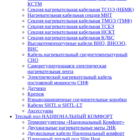
КСТМ
Секция нагревательная кабельная ТСОЭ (НБМК)
Нагревательная кабельная секция МНТ
Секция нагревательная кабельная ТМОЭ (ТМФ)
Секция нагревательная кабельная ТСБЭ
Секция нагревательная кабельная НСКТ
Секция нагревательная кабельная КДБС
Высокотемпературные кабели ВНО, ВНОЭО,
ВНС
Кабель нагревательный среднетемпературный
СНО
Саморегулирующаяся электрическая
нагревательная лента
Электрический нагревательный кабель
постоянной мощности СНФ
Датчики
Крепеж
Взрывозащищенные соединительные коробки
Кабели SHTL и SHTL-LT
Аксессуары
Теплый пол НАЦИОНАЛЬНЫЙ КОМФОРТ
Терморегуляторы «Национальный Комфорт»
Двухжильные нагревательные маты 2НК
Двужильные кабели Национальный комфорт
Пленочный теплый пол Slim Heat