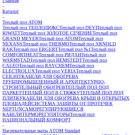
Главная
-
Каталог
-
Теплый пол ATOM
Теплый пол ТЕПЛОЛЮКС
Теплый пол DEVI
Теплый пол
IQWATT
Теплый пол ЗОЛОТОЕ СЕЧЕНИЕ
Теплый пол
GRAND MEYER
Теплый пол ATOM
Теплый пол
NEXANS
Теплый пол THERMO
Теплый пол ARNOLD
RAK
Теплый пол ERGERT
Теплый пол №1
Теплый пол
COMFORTHEAT
Теплый пол РИДАН
Теплый пол
WARMSTAD
Теплый пол HEMSTEDT
Теплый пол
CALEO
Теплый пол RAYCHEM
Теплый пол
ELECTROLUX
Теплый пол VERIA
Теплый пол
CEILHIT
КАБЕЛИ ДЛЯ ОБОГРЕВА
ТРУБ
ПРОМЫШЛЕННЫЙ И АРХИТЕКТУРНО-
СТРОИТЕЛЬНЫЙ ОБОГРЕВ
ТЕПЛЫЙ ПОЛ ПОД
ПАРКЕТ
ТЕПЛЫЙ ПОЛ В СТЯЖКУ
ТЕПЛЫЙ ПОЛ ПОД
ПЛИТКУ
КАБЕЛИ ДЛЯ ОБОГРЕВА КРЫШ И ОТКРЫТЫХ
ПЛОЩАДЕЙ
СИСТЕМА ЗАЩИТЫ ОТ ПРОТЕЧЕК
NEPTUN
САМОРЕГУЛИРУЮЩИЕСЯ
КАБЕЛИ
ТЕРМОРЕГУЛЯТОРЫ
Теплый пол
НАЦИОНАЛЬНЫЙ КОМФОРТ
-
Нагревательные маты АТОМ Standart