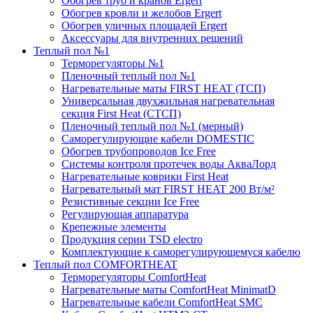
Обогрев труб и кранов Ergert
Обогрев кровли и желобов Ergert
Обогрев уличных площадей Ergert
Аксессуары для внутренних решений
Теплый пол №1
Терморегуляторы №1
Пленочный теплый пол №1
Нагревательные маты FIRST HEAT (ТСП)
Универсальная двухжильная нагревательная
секция First Heat (СТСП)
Пленочный теплый пол №1 (мерный)
Саморегулирующие кабели DOMESTIC
Обогрев трубопроводов Ice Free
Системы контроля протечек воды АкваЛорд
Нагревательные коврики First Heat
Нагревательный мат FIRST HEAT 200 Вт/м²
Резистивные секции Ice Free
Регулирующая аппаратура
Крепежные элементы
Продукция серии TSD electro
Комплектующие к саморегулирующемуся кабелю
Теплый пол COMFORTHEAT
Терморегуляторы ComfortHeat
Нагревательные маты ComfortHeat MinimatD
Нагревательные кабели ComfortHeat SMC