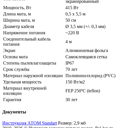
экранированный
Мощность, Вт
415 Вт
Длина мата, м
0,5 х 5,5 м
Ширина мата, м
50 см
Диаметр кабеля
Ø 3,5 мм (+/- 0,3 мм)
Напряжение питания
~220 В
Соеденительный кабель
4 м
питания
Экран
Алюминиевая фольга
Основа мата
Самоклеящаяся сетка
Степень пылевлагозащиты
IP67
Срок службы
70 лет
Материал наружной изоляции
Поливинилхлорид (PVC)
Удельная мощность
150 Вт/м2
Материал внутренней
FEP 250ºС (teflon)
изоляции
Гарантия
30 лет
Документы
Инструкция АТОМ Standart
Размер: 2,9 мб