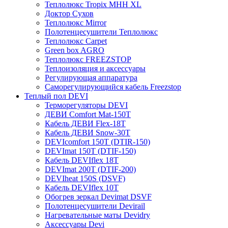
Теплолюкс Tropix МНН XL
Доктор Сухов
Теплолюкс Mirror
Полотенцесушители Теплолюкс
Теплолюкс Carpet
Green box AGRO
Теплолюкс FREEZSTOP
Теплоизоляция и аксессуары
Регулирующая аппаратура
Cаморегулирующийся кабель Freezstop
Теплый пол DEVI
Терморегуляторы DEVI
ДЕВИ Comfort Mat-150T
Кабель ДЕВИ Flex-18T
Кабель ДЕВИ Snow-30T
DEVIcomfort 150T (DTIR-150)
DEVImat 150T (DTIF-150)
Кабель DEVIflex 18T
DEVImat 200T (DTIF-200)
DEVIheat 150S (DSVF)
Кабель DEVIflex 10T
Обогрев зеркал Devimat DSVF
Полотенцесушители Devirail
Нагревательные маты Devidry
Аксессуары Devi