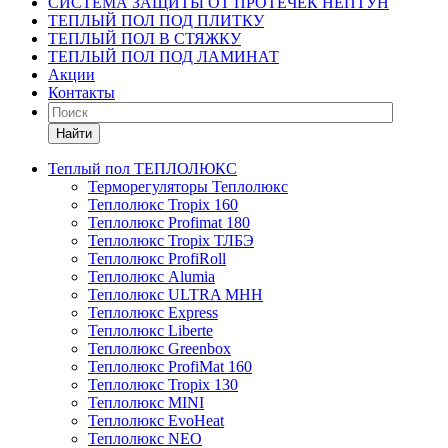
СИСТЕМА ЗАЩИТЫ ОТ ПРОТЕЧЕК НЕПТУН
ТЕПЛЫЙ ПОЛ ПОД ПЛИТКУ
ТЕПЛЫЙ ПОЛ В СТЯЖКУ
ТЕПЛЫЙ ПОЛ ПОД ЛАМИНАТ
Акции
Контакты
Найти
Теплый пол ТЕПЛОЛЮКС
Терморегуляторы Теплолюкс
Теплолюкс Tropix 160
Теплолюкс Profimat 180
Теплолюкс Tropix ТЛБЭ
Теплолюкс ProfiRoll
Теплолюкс Alumia
Теплолюкс ULTRA МНН
Теплолюкс Express
Теплолюкс Liberte
Теплолюкс Greenbox
Теплолюкс ProfiMat 160
Теплолюкс Tropix 130
Теплолюкс MINI
Теплолюкс EvoHeat
Теплолюкс NEO