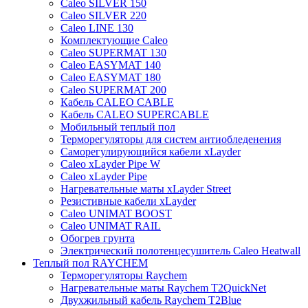
Caleo SILVER 150
Caleo SILVER 220
Caleo LINE 130
Комплектующие Caleo
Caleo SUPERMAT 130
Caleo EASYMAT 140
Caleo EASYMAT 180
Caleo SUPERMAT 200
Кабель CALEO CABLE
Кабель CALEO SUPERCABLE
Мобильный теплый пол
Терморегуляторы для систем антиобледенения
Саморегулирующийся кабели xLayder
Caleo xLayder Pipe W
Caleo xLayder Pipe
Нагревательные маты xLayder Street
Резистивные кабели xLayder
Caleo UNIMAT BOOST
Caleo UNIMAT RAIL
Обогрев грунта
Электрический полотенцесушитель Caleo Heatwall
Теплый пол RAYCHEM
Терморегуляторы Raychem
Нагревательные маты Raychem T2QuickNet
Двухжильный кабель Raychem T2Blue