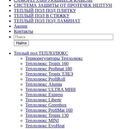
САМОРЕГУЛИРУЮЩИЕСЯ КАБЕЛИ
СИСТЕМА ЗАЩИТЫ ОТ ПРОТЕЧЕК НЕПТУН
ТЕПЛЫЙ ПОЛ ПОД ПЛИТКУ
ТЕПЛЫЙ ПОЛ В СТЯЖКУ
ТЕПЛЫЙ ПОЛ ПОД ЛАМИНАТ
Акции
Контакты
Найти
Теплый пол ТЕПЛОЛЮКС
Терморегуляторы Теплолюкс
Теплолюкс Tropix 160
Теплолюкс Profimat 180
Теплолюкс Tropix ТЛБЭ
Теплолюкс ProfiRoll
Теплолюкс Alumia
Теплолюкс ULTRA МНН
Теплолюкс Express
Теплолюкс Liberte
Теплолюкс Greenbox
Теплолюкс ProfiMat 160
Теплолюкс Tropix 130
Теплолюкс MINI
Теплолюкс EvoHeat