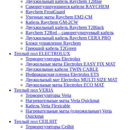
Двухжильный кабель Raychem T2Blue
Саморегулирующиеся кабели RAYCHEM
Raychem FrostGuard
Уличные маты Raychem EM2-CM
Кабель Raychem GM-2CW
Двухжильный кабель Raychem T2Black
Raychem T2Red – саморегулируемый кабель
Двухжильный кабель Raychem CERA PRO
Блоки управление Raychem
Греющий кабель T2Green
Теплый пол ELECTROLUX
Терморегуляторы Electrolux
Двужильные маты Electrolux EASY FIX MAT
Двухжильные кабели TWIN CABLE
Инфракрасная пленка Electrolux ETS
Двужильный мат Electrolux MULTI SIZE MAT
Двужильные маты Electrolux ECO MAT
Теплый пол VERIA
Терморегуляторы Veria
Нагревательные маты Veria Quickmat
Кабель Veria Flexicable
Нагревательные маты (одножильные) Veria
Quickmat
Теплый пол CEILHIT
Терморегуляторы Ceilhit