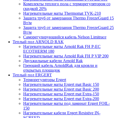
Комплекты теплого пола с терморегулятором со
скидкой 20%
Нагревательные маты Thermomat TVK-210
Защита труб от замерзания Thermo FreezeGuard 15
Вт/м
Защита труб от замерзания Thermo FreezeGuard 25
Вт/м
Саморегулирующийся кабель Nelson Limitrace
Теплый пол ARNOLD RAK
Нагревательные маты Arnold Rak FH P-EC
ECOTHERM 180
Нагревательные маты Arnold Rak FH P VIP 200
Двухжильные кабели Arnold Rak
Греющий кабель ArnoldRak для кровли и
открытых площадок
Теплый пол ERGERT
Терморегуляторы Ergert
Нагревательные маты Ergert mat Basic 150
Нагревательные маты Ergert mat Basic 200
Нагревательные маты Ergert mat Extra-150
Нагревательные маты Ergert mat Extra-200
Нагревательные маты под ламинат Ergert FOIL-
150
Нагревательные кабели Ergert Resistive IN-
SCREED