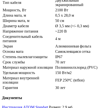
Двухжильный
Тип кабеля
экранированный
Мощность, Вт
2100 Вт
Длина мата, м
0,5 х 28,0 м
Ширина мата, м
50 см
Диаметр кабеля
Ø 3,5 мм (+/- 0,3 мм)
Напряжение питания
~220 В
Соеденительный кабель
4 м
питания
Экран
Алюминиевая фольга
Основа мата
Самоклеящаяся сетка
Степень пылевлагозащиты
IP67
Срок службы
70 лет
Материал наружной изоляции
Поливинилхлорид (PVC)
Удельная мощность
150 Вт/м2
Материал внутренней
FEP 250ºС (teflon)
изоляции
Гарантия
30 лет
Документы
Инструкция АТОМ Standart
Размер: 2,9 мб