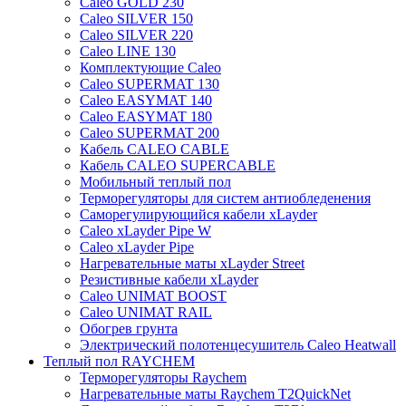
Caleo GOLD 230
Caleo SILVER 150
Caleo SILVER 220
Caleo LINE 130
Комплектующие Caleo
Caleo SUPERMAT 130
Caleo EASYMAT 140
Caleo EASYMAT 180
Caleo SUPERMAT 200
Кабель CALEO CABLE
Кабель CALEO SUPERCABLE
Мобильный теплый пол
Терморегуляторы для систем антиобледенения
Саморегулирующийся кабели xLayder
Caleo xLayder Pipe W
Caleo xLayder Pipe
Нагревательные маты xLayder Street
Резистивные кабели xLayder
Caleo UNIMAT BOOST
Caleo UNIMAT RAIL
Обогрев грунта
Электрический полотенцесушитель Caleo Heatwall
Теплый пол RAYCHEM
Терморегуляторы Raychem
Нагревательные маты Raychem T2QuickNet