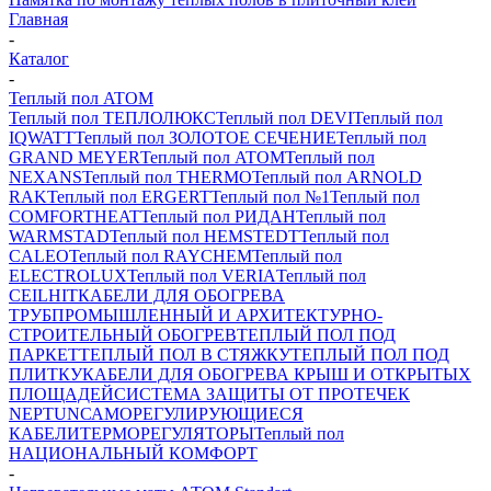
Главная
-
Каталог
-
Теплый пол ATOM
Теплый пол ТЕПЛОЛЮКС
Теплый пол DEVI
Теплый пол
IQWATT
Теплый пол ЗОЛОТОЕ СЕЧЕНИЕ
Теплый пол
GRAND MEYER
Теплый пол ATOM
Теплый пол
NEXANS
Теплый пол THERMO
Теплый пол ARNOLD
RAK
Теплый пол ERGERT
Теплый пол №1
Теплый пол
COMFORTHEAT
Теплый пол РИДАН
Теплый пол
WARMSTAD
Теплый пол HEMSTEDT
Теплый пол
CALEO
Теплый пол RAYCHEM
Теплый пол
ELECTROLUX
Теплый пол VERIA
Теплый пол
CEILHIT
КАБЕЛИ ДЛЯ ОБОГРЕВА
ТРУБ
ПРОМЫШЛЕННЫЙ И АРХИТЕКТУРНО-
СТРОИТЕЛЬНЫЙ ОБОГРЕВ
ТЕПЛЫЙ ПОЛ ПОД
ПАРКЕТ
ТЕПЛЫЙ ПОЛ В СТЯЖКУ
ТЕПЛЫЙ ПОЛ ПОД
ПЛИТКУ
КАБЕЛИ ДЛЯ ОБОГРЕВА КРЫШ И ОТКРЫТЫХ
ПЛОЩАДЕЙ
СИСТЕМА ЗАЩИТЫ ОТ ПРОТЕЧЕК
NEPTUN
САМОРЕГУЛИРУЮЩИЕСЯ
КАБЕЛИ
ТЕРМОРЕГУЛЯТОРЫ
Теплый пол
НАЦИОНАЛЬНЫЙ КОМФОРТ
-