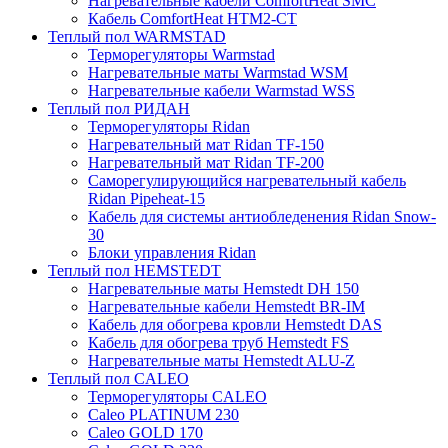
Нагревательные кабели ComfortHeat SMC
Кабель ComfortHeat HTM2-CT
Теплый пол WARMSTAD
Терморегуляторы Warmstad
Нагревательные маты Warmstad WSM
Нагревательные кабели Warmstad WSS
Теплый пол РИДАН
Терморегуляторы Ridan
Нагревательный мат Ridan TF-150
Нагревательный мат Ridan TF-200
Саморегулирующийся нагревательный кабель
Ridan Pipeheat-15
Кабель для системы антиобледенения Ridan Snow-
30
Блоки управления Ridan
Теплый пол HEMSTEDT
Нагревательные маты Hemstedt DH 150
Нагревательные кабели Hemstedt BR-IM
Кабель для обогрева кровли Hemstedt DAS
Кабель для обогрева труб Hemstedt FS
Нагревательные маты Hemstedt ALU-Z
Теплый пол CALEO
Терморегуляторы CALEO
Caleo PLATINUM 230
Caleo GOLD 170