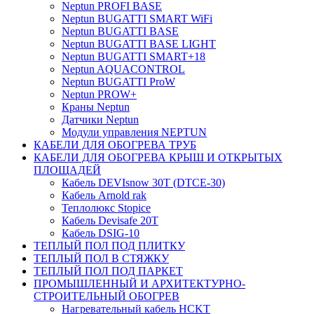
Neptun PROFI BASE
Neptun BUGATTI SMART WiFi
Neptun BUGATTI BASE
Neptun BUGATTI BASE LIGHT
Neptun BUGATTI SMART+18
Neptun AQUACONTROL
Neptun BUGATTI ProW
Neptun PROW+
Краны Neptun
Датчики Neptun
Модули управления NEPTUN
КАБЕЛИ ДЛЯ ОБОГРЕВА ТРУБ
КАБЕЛИ ДЛЯ ОБОГРЕВА КРЫШ И ОТКРЫТЫХ
ПЛОЩАДЕЙ
Кабель DEVIsnow 30Т (DTCE-30)
Кабель Arnold rak
Теплолюкс Stopice
Кабель Devisafe 20T
Кабель DSIG-10
ТЕПЛЫЙ ПОЛ ПОД ПЛИТКУ
ТЕПЛЫЙ ПОЛ В СТЯЖКУ
ТЕПЛЫЙ ПОЛ ПОД ПАРКЕТ
ПРОМЫШЛЕННЫЙ И АРХИТЕКТУРНО-
СТРОИТЕЛЬНЫЙ ОБОГРЕВ
Нагревательный кабель НCKТ