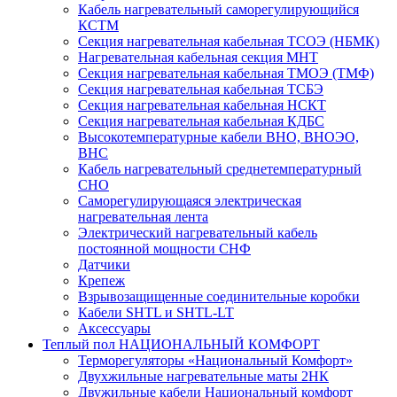
Кабель нагревательный саморегулирующийся
КСТМ
Секция нагревательная кабельная ТСОЭ (НБМК)
Нагревательная кабельная секция МНТ
Секция нагревательная кабельная ТМОЭ (ТМФ)
Секция нагревательная кабельная ТСБЭ
Секция нагревательная кабельная НСКТ
Секция нагревательная кабельная КДБС
Высокотемпературные кабели ВНО, ВНОЭО,
ВНС
Кабель нагревательный среднетемпературный
СНО
Саморегулирующаяся электрическая
нагревательная лента
Электрический нагревательный кабель
постоянной мощности СНФ
Датчики
Крепеж
Взрывозащищенные соединительные коробки
Кабели SHTL и SHTL-LT
Аксессуары
Теплый пол НАЦИОНАЛЬНЫЙ КОМФОРТ
Терморегуляторы «Национальный Комфорт»
Двухжильные нагревательные маты 2НК
Двужильные кабели Национальный комфорт