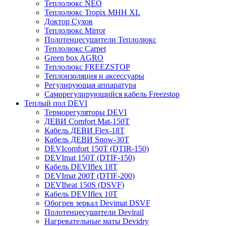
Теплолюкс NEO
Теплолюкс Tropix МНН XL
Доктор Сухов
Теплолюкс Mirror
Полотенцесушители Теплолюкс
Теплолюкс Carpet
Green box AGRO
Теплолюкс FREEZSTOP
Теплоизоляция и аксессуары
Регулирующая аппаратура
Cаморегулирующийся кабель Freezstop
Теплый пол DEVI
Терморегуляторы DEVI
ДЕВИ Comfort Mat-150T
Кабель ДЕВИ Flex-18T
Кабель ДЕВИ Snow-30T
DEVIcomfort 150T (DTIR-150)
DEVImat 150T (DTIF-150)
Кабель DEVIflex 18T
DEVImat 200T (DTIF-200)
DEVIheat 150S (DSVF)
Кабель DEVIflex 10T
Обогрев зеркал Devimat DSVF
Полотенцесушители Devirail
Нагревательные маты Devidry