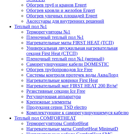
Обогрев труб и кранов Ergert
Обогрев кровли и желобов Ergert
Обогрев уличных площадей Ergert
Аксессуары для внутренних решений
Теплый пол №1
Терморегуляторы №1
Пленочный теплый пол №1
Нагревательные маты FIRST HEAT (ТСП)
Универсальная двухжильная нагревательная
секция First Heat (СТСП)
Пленочный теплый пол №1 (мерный)
Саморегулирующие кабели DOMESTIC
Обогрев трубопроводов Ice Free
Системы контроля протечек воды АкваЛорд
Нагревательные коврики First Heat
Нагревательный мат FIRST HEAT 200 Вт/м²
Резистивные секции Ice Free
Регулирующая аппаратура
Крепежные элементы
Продукция серии TSD electro
Комплектующие к саморегулирующемуся кабелю
Теплый пол COMFORTHEAT
Терморегуляторы ComfortHeat
Нагревательные маты ComfortHeat MinimatD