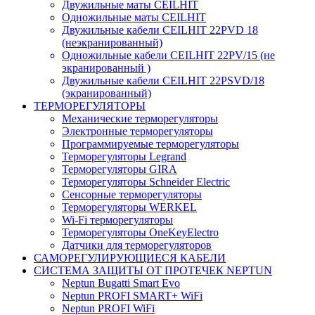
Двужильные маты CEILHIT
Одножильные маты CEILHIT
Двужильные кабели CEILHIT 22PVD 18
(неэкранированный)
Одножильные кабели CEILHIT 22PV/15 (не
экранированный )
Двужильные кабели CEILHIT 22PSVD/18
(экранированный)
ТЕРМОРЕГУЛЯТОРЫ
Механические терморегуляторы
Электронные терморегуляторы
Программируемые терморегуляторы
Терморегуляторы Legrand
Терморегуляторы GIRA
Терморегуляторы Schneider Electric
Сенсорные терморегуляторы
Терморегуляторы WERKEL
Wi-Fi терморегуляторы
Терморегуляторы OneKeyElectro
Датчики для терморегуляторов
САМОРЕГУЛИРУЮЩИЕСЯ КАБЕЛИ
СИСТЕМА ЗАЩИТЫ ОТ ПРОТЕЧЕК NEPTUN
Neptun Bugatti Smart Evo
Neptun PROFI SMART+ WiFi
Neptun PROFI WiFi