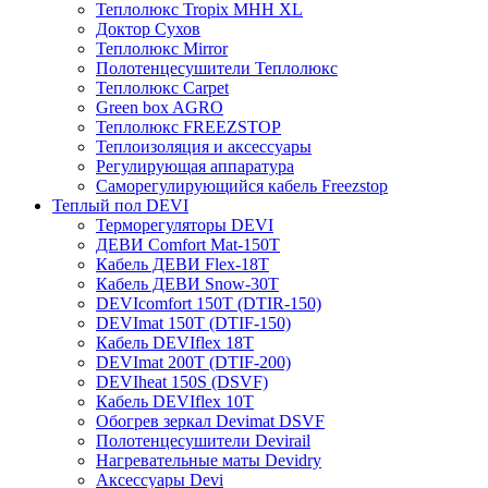
Теплолюкс Tropix МНН XL
Доктор Сухов
Теплолюкс Mirror
Полотенцесушители Теплолюкс
Теплолюкс Carpet
Green box AGRO
Теплолюкс FREEZSTOP
Теплоизоляция и аксессуары
Регулирующая аппаратура
Cаморегулирующийся кабель Freezstop
Теплый пол DEVI
Терморегуляторы DEVI
ДЕВИ Comfort Mat-150T
Кабель ДЕВИ Flex-18T
Кабель ДЕВИ Snow-30T
DEVIcomfort 150T (DTIR-150)
DEVImat 150T (DTIF-150)
Кабель DEVIflex 18T
DEVImat 200T (DTIF-200)
DEVIheat 150S (DSVF)
Кабель DEVIflex 10T
Обогрев зеркал Devimat DSVF
Полотенцесушители Devirail
Нагревательные маты Devidry
Аксессуары Devi