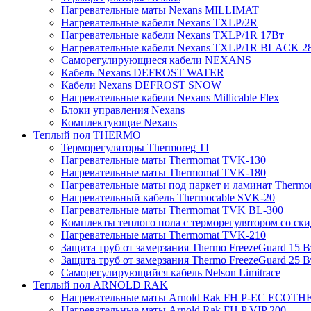
Нагревательные маты Nexans MILLIMAT
Нагревательные кабели Nexans TXLP/2R
Нагревательные кабели Nexans TXLP/1R 17Вт
Нагревательные кабели Nexans TXLP/1R BLACK 2
Саморегулирующиеся кабели NEXANS
Кабель Nexans DEFROST WATER
Кабели Nexans DEFROST SNOW
Нагревательные кабели Nexans Millicable Flex
Блоки управления Nexans
Комплектующие Nexans
Теплый пол THERMO
Терморегуляторы Thermoreg TI
Нагревательные маты Thermomat TVK-130
Нагревательные маты Thermomat TVK-180
Нагревательные маты под паркет и ламинат Thermo
Нагревательный кабель Thermocable SVK-20
Нагревательные маты Thermomat TVK BL-300
Комплекты теплого пола с терморегулятором со ск
Нагревательные маты Thermomat TVK-210
Защита труб от замерзания Thermo FreezeGuard 15 В
Защита труб от замерзания Thermo FreezeGuard 25 В
Саморегулирующийся кабель Nelson Limitrace
Теплый пол ARNOLD RAK
Нагревательные маты Arnold Rak FH P-EC ECOTH
Нагревательные маты Arnold Rak FH P VIP 200