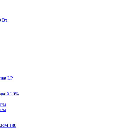
8 Вт
mat LP
идкой 20%
т/м
т/м
ERM 180