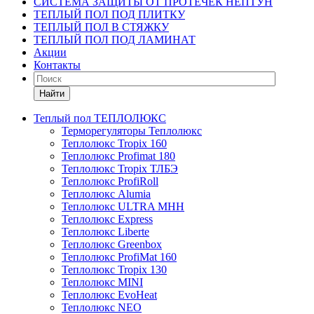
СИСТЕМА ЗАЩИТЫ ОТ ПРОТЕЧЕК НЕПТУН
ТЕПЛЫЙ ПОЛ ПОД ПЛИТКУ
ТЕПЛЫЙ ПОЛ В СТЯЖКУ
ТЕПЛЫЙ ПОЛ ПОД ЛАМИНАТ
Акции
Контакты
Найти
Теплый пол ТЕПЛОЛЮКС
Терморегуляторы Теплолюкс
Теплолюкс Tropix 160
Теплолюкс Profimat 180
Теплолюкс Tropix ТЛБЭ
Теплолюкс ProfiRoll
Теплолюкс Alumia
Теплолюкс ULTRA МНН
Теплолюкс Express
Теплолюкс Liberte
Теплолюкс Greenbox
Теплолюкс ProfiMat 160
Теплолюкс Tropix 130
Теплолюкс MINI
Теплолюкс EvoHeat
Теплолюкс NEO