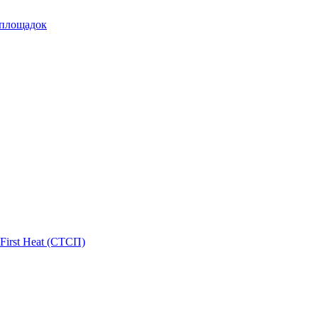
 площадок
First Heat (СТСП)