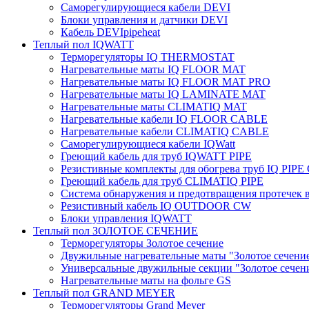
Саморегулирующиеся кабели DEVI
Блоки управления и датчики DEVI
Кабель DEVIpipeheat
Теплый пол IQWATT
Терморегуляторы IQ THERMOSTAT
Нагревательные маты IQ FLOOR MAT
Нагревательные маты IQ FLOOR MAT PRO
Нагревательные маты IQ LAMINATE MAT
Нагревательные маты CLIMATIQ MAT
Нагревательные кабели IQ FLOOR CABLE
Нагревательные кабели CLIMATIQ CABLE
Саморегулирующиеся кабели IQWatt
Греющий кабель для труб IQWATT PIPE
Резистивные комплекты для обогрева труб IQ PIP
Греющий кабель для труб CLIMATIQ PIPE
Система обнаружения и предотвращения протечек
Резистивный кабель IQ OUTDOOR CW
Блоки управления IQWATT
Теплый пол ЗОЛОТОЕ СЕЧЕНИЕ
Терморегуляторы Золотое сечение
Двужильные нагревательные маты "Золотое сечени
Универсальные двужильные секции "Золотое сечен
Нагревательные маты на фольге GS
Теплый пол GRAND MEYER
Терморегуляторы Grand Meyer