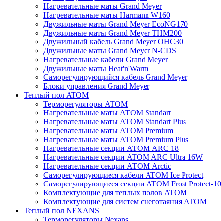
Нагревательные маты Grand Meyer
Нагревательные маты Harmann W160
Двужильные маты Grand Meyer EcoNG170
Двужильные маты Grand Meyer THM200
Двужильный кабель Grand Meyer OHC30
Двужильные маты Grand Meyer N-CDS
Нагревательные кабели Grand Meyer
Двужильные маты Heat'n'Warm
Саморегулирующийся кабель Grand Meyer
Блоки управления Grand Meyer
Теплый пол ATOM
Терморегуляторы АТОМ
Нагревательные маты АТОМ Standart
Нагревательные маты АТОМ Standart Plus
Нагревательные маты АТОМ Premium
Нагревательные маты АТОМ Premium Plus
Нагревательные секции АТОМ ARC 18
Нагревательные секции ATOM ARC Ultra 16W
Нагревательные секции АТОМ Arctic
Саморегулирующиеся кабели ATOM Ice Protect
Саморегулирующиеся секции ATOM Frost Protect-10
Комплектующие для теплых полов ATOM
Комплектующие для систем снеготаяния ATOM
Теплый пол NEXANS
Терморегуляторы Nexans