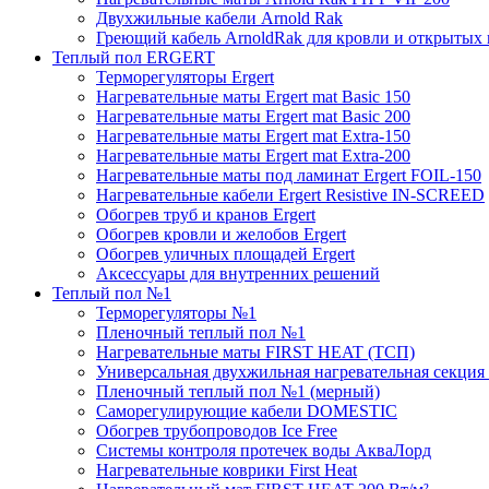
Двухжильные кабели Arnold Rak
Греющий кабель ArnoldRak для кровли и открытых
Теплый пол ERGERT
Терморегуляторы Ergert
Нагревательные маты Ergert mat Basic 150
Нагревательные маты Ergert mat Basic 200
Нагревательные маты Ergert mat Extra-150
Нагревательные маты Ergert mat Extra-200
Нагревательные маты под ламинат Ergert FOIL-150
Нагревательные кабели Ergert Resistive IN-SCREED
Обогрев труб и кранов Ergert
Обогрев кровли и желобов Ergert
Обогрев уличных площадей Ergert
Аксессуары для внутренних решений
Теплый пол №1
Терморегуляторы №1
Пленочный теплый пол №1
Нагревательные маты FIRST HEAT (ТСП)
Универсальная двухжильная нагревательная секция 
Пленочный теплый пол №1 (мерный)
Саморегулирующие кабели DOMESTIC
Обогрев трубопроводов Ice Free
Системы контроля протечек воды АкваЛорд
Нагревательные коврики First Heat