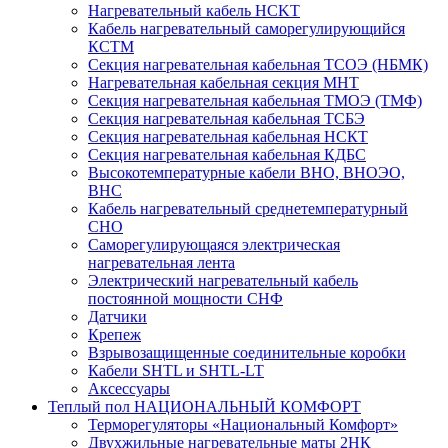
Нагревательный кабель НCKТ
Кабель нагревательный саморегулирующийся
КСТМ
Секция нагревательная кабельная ТСОЭ (НБМК)
Нагревательная кабельная секция МНТ
Секция нагревательная кабельная ТМОЭ (ТМФ)
Секция нагревательная кабельная ТСБЭ
Секция нагревательная кабельная НСКТ
Секция нагревательная кабельная КДБС
Высокотемпературные кабели ВНО, ВНОЭО,
ВНС
Кабель нагревательный среднетемпературный
СНО
Саморегулирующаяся электрическая
нагревательная лента
Электрический нагревательный кабель
постоянной мощности СНФ
Датчики
Крепеж
Взрывозащищенные соединительные коробки
Кабели SHTL и SHTL-LT
Аксессуары
Теплый пол НАЦИОНАЛЬНЫЙ КОМФОРТ
Терморегуляторы «Национальный Комфорт»
Двухжильные нагревательные маты 2НК