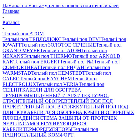
Памятка по монтажу теплых полов в плиточный клей
Главная
-
Каталог
-
Теплый пол ATOM
Теплый пол ТЕПЛОЛЮКС
Теплый пол DEVI
Теплый пол
IQWATT
Теплый пол ЗОЛОТОЕ СЕЧЕНИЕ
Теплый пол
GRAND MEYER
Теплый пол ATOM
Теплый пол
NEXANS
Теплый пол THERMO
Теплый пол ARNOLD
RAK
Теплый пол ERGERT
Теплый пол №1
Теплый пол
COMFORTHEAT
Теплый пол РИДАН
Теплый пол
WARMSTAD
Теплый пол HEMSTEDT
Теплый пол
CALEO
Теплый пол RAYCHEM
Теплый пол
ELECTROLUX
Теплый пол VERIA
Теплый пол
CEILHIT
КАБЕЛИ ДЛЯ ОБОГРЕВА
ТРУБ
ПРОМЫШЛЕННЫЙ И АРХИТЕКТУРНО-
СТРОИТЕЛЬНЫЙ ОБОГРЕВ
ТЕПЛЫЙ ПОЛ ПОД
ПАРКЕТ
ТЕПЛЫЙ ПОЛ В СТЯЖКУ
ТЕПЛЫЙ ПОЛ ПОД
ПЛИТКУ
КАБЕЛИ ДЛЯ ОБОГРЕВА КРЫШ И ОТКРЫТЫХ
ПЛОЩАДЕЙ
СИСТЕМА ЗАЩИТЫ ОТ ПРОТЕЧЕК
NEPTUN
САМОРЕГУЛИРУЮЩИЕСЯ
КАБЕЛИ
ТЕРМОРЕГУЛЯТОРЫ
Теплый пол
НАЦИОНАЛЬНЫЙ КОМФОРТ