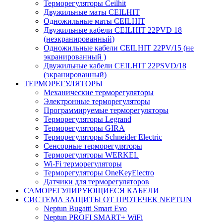
Терморегуляторы Ceilhit
Двужильные маты CEILHIT
Одножильные маты CEILHIT
Двужильные кабели CEILHIT 22PVD 18
(неэкранированный)
Одножильные кабели CEILHIT 22PV/15 (не
экранированный )
Двужильные кабели CEILHIT 22PSVD/18
(экранированный)
ТЕРМОРЕГУЛЯТОРЫ
Механические терморегуляторы
Электронные терморегуляторы
Программируемые терморегуляторы
Терморегуляторы Legrand
Терморегуляторы GIRA
Терморегуляторы Schneider Electric
Сенсорные терморегуляторы
Терморегуляторы WERKEL
Wi-Fi терморегуляторы
Терморегуляторы OneKeyElectro
Датчики для терморегуляторов
САМОРЕГУЛИРУЮЩИЕСЯ КАБЕЛИ
СИСТЕМА ЗАЩИТЫ ОТ ПРОТЕЧЕК NEPTUN
Neptun Bugatti Smart Evo
Neptun PROFI SMART+ WiFi