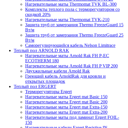
Нагревательные маты Thermomat TVK BL-300
Комплекты теплого пола с терморегулятором со
скидкой 20%
Нагревательные маты Thermomat TVK-210
Защита труб от замерзания Thermo FreezeGuard 15
Вт/м
Защита труб от замерзания Thermo FreezeGuard 25
Вт/м
Саморегулирующийся кабель Nelson Limitrace
Теплый пол ARNOLD RAK
Нагревательные маты Arnold Rak FH P-EC
ECOTHERM 180
Нагревательные маты Arnold Rak FH P VIP 200
Двухжильные кабели Arnold Rak
Греющий кабель ArnoldRak для кровли и
открытых площадок
Теплый пол ERGERT
Терморегуляторы Ergert
Нагревательные маты Ergert mat Basic 150
Нагревательные маты Ergert mat Basic 200
Нагревательные маты Ergert mat Extra-150
Нагревательные маты Ergert mat Extra-200
Нагревательные маты под ламинат Ergert FOIL-
150
Нагревательные кабели Ergert Resistive IN-