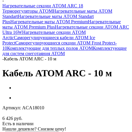
-
Нагревательные секции АТОМ ARC 18
Терморегуляторы АТОМ
Нагревательные маты АТОМ
Standart
Нагревательные маты АТОМ Standart
Plus
Нагревательные маты АТОМ Premium
Нагревательные
маты АТОМ Premium Plus
Нагревательные секции ATOM ARC
Ultra 16W
Нагревательные секции АТОМ
Arctic
Саморегулирующиеся кабели ATOM Ice
Protect
Саморегулирующиеся секции ATOM Frost Protect-
10
Комплектующие для теплых полов ATOM
Комплектующие
для систем снеготаяния ATOM
-
Кабель ATOM ARC - 10 м
Кабель ATOM ARC - 10 м
Артикул:
ACA18010
6 426
руб.
Есть в наличии
Нашли дешевле? Снизим цену!