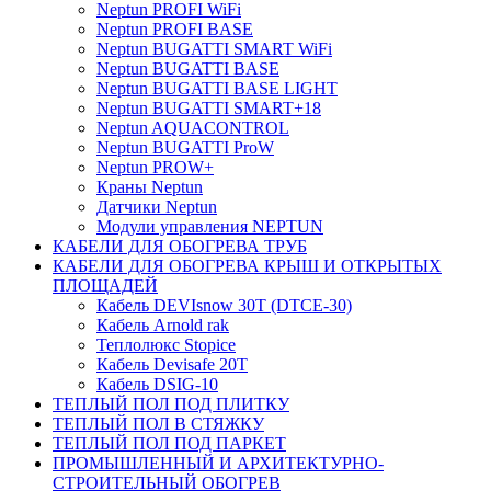
Neptun PROFI WiFi
Neptun PROFI BASE
Neptun BUGATTI SMART WiFi
Neptun BUGATTI BASE
Neptun BUGATTI BASE LIGHT
Neptun BUGATTI SMART+18
Neptun AQUACONTROL
Neptun BUGATTI ProW
Neptun PROW+
Краны Neptun
Датчики Neptun
Модули управления NEPTUN
КАБЕЛИ ДЛЯ ОБОГРЕВА ТРУБ
КАБЕЛИ ДЛЯ ОБОГРЕВА КРЫШ И ОТКРЫТЫХ
ПЛОЩАДЕЙ
Кабель DEVIsnow 30Т (DTCE-30)
Кабель Arnold rak
Теплолюкс Stopice
Кабель Devisafe 20T
Кабель DSIG-10
ТЕПЛЫЙ ПОЛ ПОД ПЛИТКУ
ТЕПЛЫЙ ПОЛ В СТЯЖКУ
ТЕПЛЫЙ ПОЛ ПОД ПАРКЕТ
ПРОМЫШЛЕННЫЙ И АРХИТЕКТУРНО-
СТРОИТЕЛЬНЫЙ ОБОГРЕВ