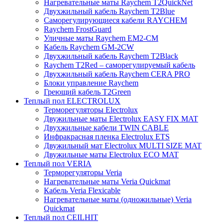
Нагревательные маты Raychem T2QuickNet
Двухжильный кабель Raychem T2Blue
Саморегулирующиеся кабели RAYCHEM
Raychem FrostGuard
Уличные маты Raychem EM2-CM
Кабель Raychem GM-2CW
Двухжильный кабель Raychem T2Black
Raychem T2Red – саморегулируемый кабель
Двухжильный кабель Raychem CERA PRO
Блоки управление Raychem
Греющий кабель T2Green
Теплый пол ELECTROLUX
Терморегуляторы Electrolux
Двужильные маты Electrolux EASY FIX MAT
Двухжильные кабели TWIN CABLE
Инфракрасная пленка Electrolux ETS
Двужильный мат Electrolux MULTI SIZE MAT
Двужильные маты Electrolux ECO MAT
Теплый пол VERIA
Терморегуляторы Veria
Нагревательные маты Veria Quickmat
Кабель Veria Flexicable
Нагревательные маты (одножильные) Veria
Quickmat
Теплый пол CEILHIT