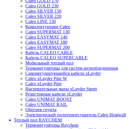
Caleo GOLD 170
Caleo GOLD 230
Caleo SILVER 150
Caleo SILVER 220
Caleo LINE 130
Комплектующие Caleo
Caleo SUPERMAT 130
Caleo EASYMAT 140
Caleo EASYMAT 180
Caleo SUPERMAT 200
Кабель CALEO CABLE
Кабель CALEO SUPERCABLE
Мобильный теплый пол
Терморегуляторы для систем антиобледенения
Саморегулирующийся кабели xLayder
Caleo xLayder Pipe W
Caleo xLayder Pipe
Нагревательные маты xLayder Street
Резистивные кабели xLayder
Caleo UNIMAT BOOST
Caleo UNIMAT RAIL
Обогрев грунта
Электрический полотенцесушитель Caleo Heatwall
Теплый пол RAYCHEM
Терморегуляторы Raychem