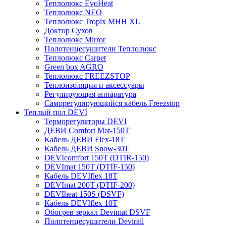
Теплолюкс EvoHeat
Теплолюкс NEO
Теплолюкс Tropix МНН XL
Доктор Сухов
Теплолюкс Mirror
Полотенцесушители Теплолюкс
Теплолюкс Carpet
Green box AGRO
Теплолюкс FREEZSTOP
Теплоизоляция и аксессуары
Регулирующая аппаратура
Cаморегулирующийся кабель Freezstop
Теплый пол DEVI
Терморегуляторы DEVI
ДЕВИ Comfort Mat-150T
Кабель ДЕВИ Flex-18T
Кабель ДЕВИ Snow-30T
DEVIcomfort 150T (DTIR-150)
DEVImat 150T (DTIF-150)
Кабель DEVIflex 18T
DEVImat 200T (DTIF-200)
DEVIheat 150S (DSVF)
Кабель DEVIflex 10T
Обогрев зеркал Devimat DSVF
Полотенцесушители Devirail