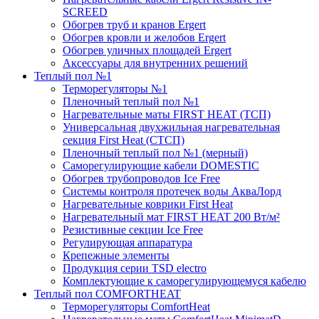
SCREED
Обогрев труб и кранов Ergert
Обогрев кровли и желобов Ergert
Обогрев уличных площадей Ergert
Аксессуары для внутренних решений
Теплый пол №1
Терморегуляторы №1
Пленочный теплый пол №1
Нагревательные маты FIRST HEAT (ТСП)
Универсальная двухжильная нагревательная
секция First Heat (СТСП)
Пленочный теплый пол №1 (мерный)
Саморегулирующие кабели DOMESTIC
Обогрев трубопроводов Ice Free
Системы контроля протечек воды АкваЛорд
Нагревательные коврики First Heat
Нагревательный мат FIRST HEAT 200 Вт/м²
Резистивные секции Ice Free
Регулирующая аппаратура
Крепежные элементы
Продукция серии TSD electro
Комплектующие к саморегулирующемуся кабелю
Теплый пол COMFORTHEAT
Терморегуляторы ComfortHeat