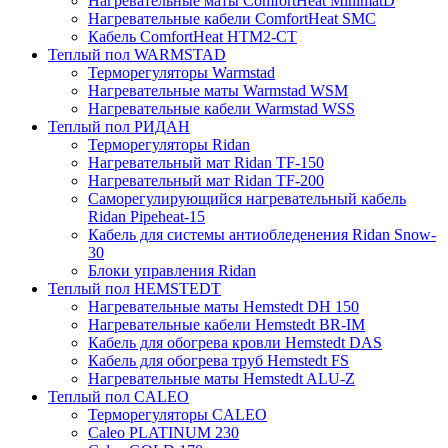
Нагревательные маты ComfortHeat MinimatD
Нагревательные кабели ComfortHeat SMC
Кабель ComfortHeat HTM2-CT
Теплый пол WARMSTAD
Терморегуляторы Warmstad
Нагревательные маты Warmstad WSM
Нагревательные кабели Warmstad WSS
Теплый пол РИДАН
Терморегуляторы Ridan
Нагревательный мат Ridan TF-150
Нагревательный мат Ridan TF-200
Саморегулирующийся нагревательный кабель
Ridan Pipeheat-15
Кабель для системы антиобледенения Ridan Snow-
30
Блоки управления Ridan
Теплый пол HEMSTEDT
Нагревательные маты Hemstedt DH 150
Нагревательные кабели Hemstedt BR-IM
Кабель для обогрева кровли Hemstedt DAS
Кабель для обогрева труб Hemstedt FS
Нагревательные маты Hemstedt ALU-Z
Теплый пол CALEO
Терморегуляторы CALEO
Caleo PLATINUM 230