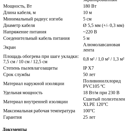
Мощность, Вт
180 Вт
Длина кабеля, м
10 м
Минимальный радиус изгиба
5 см
Диаметр кабеля
Ø 5,5 мм (+/- 0,3 мм)
Напряжение питания
~220 В
Соеденительный кабель питания
5 м
Алюмолавсановая
Экран
лента
Площадь обогрева при шаге укладки:
0,8 м² / 1,0 м² / 1,3 м²
7,5 см / 10 см / 12,5 см
Степень пылевлагозащиты
IP X7
Срок службы
50 лет
Поливинилхлорид
Материал наружной изоляции
PVC105 ºС
Удельная мощность
18 Вт/м при 230 В
Сшитый полиэтилен
Материал внутренней изоляции
XLPE 120°C
Максимальная рабочая температура
100°C
Гарантия
25 лет
Документы