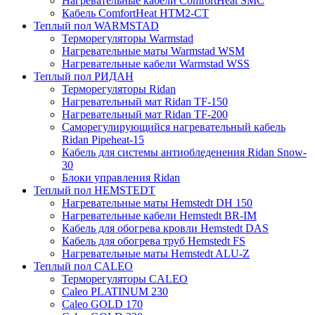
Нагревательные кабели ComfortHeat SMC
Кабель ComfortHeat HTM2-CT
Теплый пол WARMSTAD
Терморегуляторы Warmstad
Нагревательные маты Warmstad WSM
Нагревательные кабели Warmstad WSS
Теплый пол РИДАН
Терморегуляторы Ridan
Нагревательный мат Ridan TF-150
Нагревательный мат Ridan TF-200
Саморегулирующийся нагревательный кабель
Ridan Pipeheat-15
Кабель для системы антиобледенения Ridan Snow-
30
Блоки управления Ridan
Теплый пол HEMSTEDT
Нагревательные маты Hemstedt DH 150
Нагревательные кабели Hemstedt BR-IM
Кабель для обогрева кровли Hemstedt DAS
Кабель для обогрева труб Hemstedt FS
Нагревательные маты Hemstedt ALU-Z
Теплый пол CALEO
Терморегуляторы CALEO
Caleo PLATINUM 230
Caleo GOLD 170