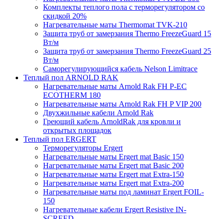
Комплекты теплого пола с терморегулятором со
скидкой 20%
Нагревательные маты Thermomat TVK-210
Защита труб от замерзания Thermo FreezeGuard 15
Вт/м
Защита труб от замерзания Thermo FreezeGuard 25
Вт/м
Саморегулирующийся кабель Nelson Limitrace
Теплый пол ARNOLD RAK
Нагревательные маты Arnold Rak FH P-EC
ECOTHERM 180
Нагревательные маты Arnold Rak FH P VIP 200
Двухжильные кабели Arnold Rak
Греющий кабель ArnoldRak для кровли и
открытых площадок
Теплый пол ERGERT
Терморегуляторы Ergert
Нагревательные маты Ergert mat Basic 150
Нагревательные маты Ergert mat Basic 200
Нагревательные маты Ergert mat Extra-150
Нагревательные маты Ergert mat Extra-200
Нагревательные маты под ламинат Ergert FOIL-
150
Нагревательные кабели Ergert Resistive IN-
SCREED