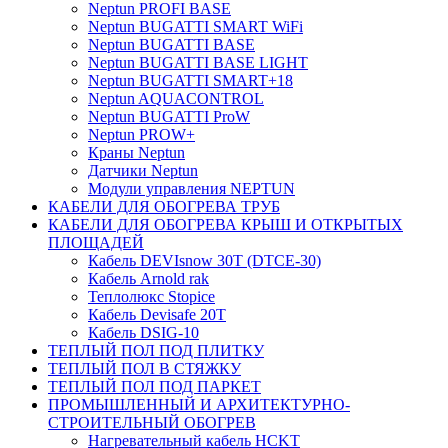
Neptun PROFI BASE
Neptun BUGATTI SMART WiFi
Neptun BUGATTI BASE
Neptun BUGATTI BASE LIGHT
Neptun BUGATTI SMART+18
Neptun AQUACONTROL
Neptun BUGATTI ProW
Neptun PROW+
Краны Neptun
Датчики Neptun
Модули управления NEPTUN
КАБЕЛИ ДЛЯ ОБОГРЕВА ТРУБ
КАБЕЛИ ДЛЯ ОБОГРЕВА КРЫШ И ОТКРЫТЫХ
ПЛОЩАДЕЙ
Кабель DEVIsnow 30Т (DTCE-30)
Кабель Arnold rak
Теплолюкс Stopice
Кабель Devisafe 20T
Кабель DSIG-10
ТЕПЛЫЙ ПОЛ ПОД ПЛИТКУ
ТЕПЛЫЙ ПОЛ В СТЯЖКУ
ТЕПЛЫЙ ПОЛ ПОД ПАРКЕТ
ПРОМЫШЛЕННЫЙ И АРХИТЕКТУРНО-
СТРОИТЕЛЬНЫЙ ОБОГРЕВ
Нагревательный кабель НCKТ