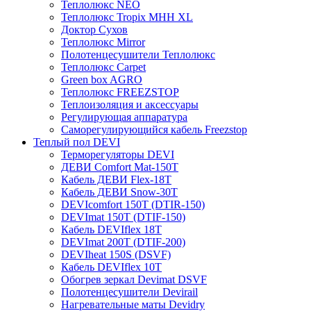
Теплолюкс NEO
Теплолюкс Tropix МНН XL
Доктор Сухов
Теплолюкс Mirror
Полотенцесушители Теплолюкс
Теплолюкс Carpet
Green box AGRO
Теплолюкс FREEZSTOP
Теплоизоляция и аксессуары
Регулирующая аппаратура
Cаморегулирующийся кабель Freezstop
Теплый пол DEVI
Терморегуляторы DEVI
ДЕВИ Comfort Mat-150T
Кабель ДЕВИ Flex-18T
Кабель ДЕВИ Snow-30T
DEVIcomfort 150T (DTIR-150)
DEVImat 150T (DTIF-150)
Кабель DEVIflex 18T
DEVImat 200T (DTIF-200)
DEVIheat 150S (DSVF)
Кабель DEVIflex 10T
Обогрев зеркал Devimat DSVF
Полотенцесушители Devirail
Нагревательные маты Devidry