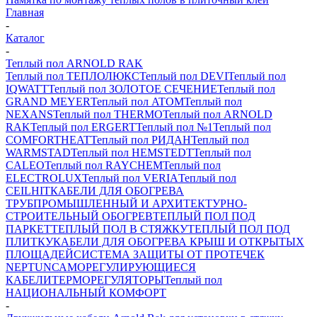
Главная
-
Каталог
-
Теплый пол ARNOLD RAK
Теплый пол ТЕПЛОЛЮКС
Теплый пол DEVI
Теплый пол
IQWATT
Теплый пол ЗОЛОТОЕ СЕЧЕНИЕ
Теплый пол
GRAND MEYER
Теплый пол ATOM
Теплый пол
NEXANS
Теплый пол THERMO
Теплый пол ARNOLD
RAK
Теплый пол ERGERT
Теплый пол №1
Теплый пол
COMFORTHEAT
Теплый пол РИДАН
Теплый пол
WARMSTAD
Теплый пол HEMSTEDT
Теплый пол
CALEO
Теплый пол RAYCHEM
Теплый пол
ELECTROLUX
Теплый пол VERIA
Теплый пол
CEILHIT
КАБЕЛИ ДЛЯ ОБОГРЕВА
ТРУБ
ПРОМЫШЛЕННЫЙ И АРХИТЕКТУРНО-
СТРОИТЕЛЬНЫЙ ОБОГРЕВ
ТЕПЛЫЙ ПОЛ ПОД
ПАРКЕТ
ТЕПЛЫЙ ПОЛ В СТЯЖКУ
ТЕПЛЫЙ ПОЛ ПОД
ПЛИТКУ
КАБЕЛИ ДЛЯ ОБОГРЕВА КРЫШ И ОТКРЫТЫХ
ПЛОЩАДЕЙ
СИСТЕМА ЗАЩИТЫ ОТ ПРОТЕЧЕК
NEPTUN
САМОРЕГУЛИРУЮЩИЕСЯ
КАБЕЛИ
ТЕРМОРЕГУЛЯТОРЫ
Теплый пол
НАЦИОНАЛЬНЫЙ КОМФОРТ
-