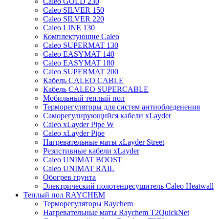
Caleo GOLD 230
Caleo SILVER 150
Caleo SILVER 220
Caleo LINE 130
Комплектующие Caleo
Caleo SUPERMAT 130
Caleo EASYMAT 140
Caleo EASYMAT 180
Caleo SUPERMAT 200
Кабель CALEO CABLE
Кабель CALEO SUPERCABLE
Мобильный теплый пол
Терморегуляторы для систем антиобледенения
Саморегулирующийся кабели xLayder
Caleo xLayder Pipe W
Caleo xLayder Pipe
Нагревательные маты xLayder Street
Резистивные кабели xLayder
Caleo UNIMAT BOOST
Caleo UNIMAT RAIL
Обогрев грунта
Электрический полотенцесушитель Caleo Heatwall
Теплый пол RAYCHEM
Терморегуляторы Raychem
Нагревательные маты Raychem T2QuickNet