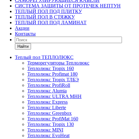
САМОРЕГУЛИРУЮЩИЕСЯ КАБЕЛИ
СИСТЕМА ЗАЩИТЫ ОТ ПРОТЕЧЕК НЕПТУН
ТЕПЛЫЙ ПОЛ ПОД ПЛИТКУ
ТЕПЛЫЙ ПОЛ В СТЯЖКУ
ТЕПЛЫЙ ПОЛ ПОД ЛАМИНАТ
Акции
Контакты
Найти
Теплый пол ТЕПЛОЛЮКС
Терморегуляторы Теплолюкс
Теплолюкс Tropix 160
Теплолюкс Profimat 180
Теплолюкс Tropix ТЛБЭ
Теплолюкс ProfiRoll
Теплолюкс Alumia
Теплолюкс ULTRA МНН
Теплолюкс Express
Теплолюкс Liberte
Теплолюкс Greenbox
Теплолюкс ProfiMat 160
Теплолюкс Tropix 130
Теплолюкс MINI
Теплолюкс EvoHeat