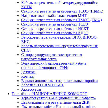
Кабель нагревательный саморегулирующийся
КСТМ
Секция нагревательная кабельная ТСОЭ (НБМК)
Нагревательная кабельная секция МНТ
Секция нагревательная кабельная ТМОЭ (ТМФ)
Секция нагревательная кабельная ТСБЭ
Секция нагревательная кабельная НСКТ
Секция нагревательная кабельная КДБС
Высокотемпературные кабели ВНО, ВНОЭО,
ВНС
Кабель нагревательный среднетемпературный
СНО
Саморегулирующаяся электрическая
нагревательная лента
Электрический нагревательный кабель
постоянной мощности СНФ
Датчики
Крепеж
Взрывозащищенные соединительные коробки
Кабели SHTL и SHTL-LT
Аксессуары
Теплый пол НАЦИОНАЛЬНЫЙ КОМФОРТ
Терморегуляторы «Национальный Комфорт»
Двухжильные нагревательные маты 2НК
Двужильные кабели Национальный комфорт