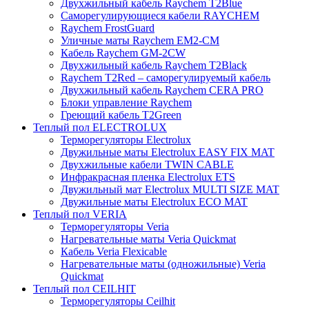
Двухжильный кабель Raychem T2Blue
Саморегулирующиеся кабели RAYCHEM
Raychem FrostGuard
Уличные маты Raychem EM2-CM
Кабель Raychem GM-2CW
Двухжильный кабель Raychem T2Black
Raychem T2Red – саморегулируемый кабель
Двухжильный кабель Raychem CERA PRO
Блоки управление Raychem
Греющий кабель T2Green
Теплый пол ELECTROLUX
Терморегуляторы Electrolux
Двужильные маты Electrolux EASY FIX MAT
Двухжильные кабели TWIN CABLE
Инфракрасная пленка Electrolux ETS
Двужильный мат Electrolux MULTI SIZE MAT
Двужильные маты Electrolux ECO MAT
Теплый пол VERIA
Терморегуляторы Veria
Нагревательные маты Veria Quickmat
Кабель Veria Flexicable
Нагревательные маты (одножильные) Veria
Quickmat
Теплый пол CEILHIT
Терморегуляторы Ceilhit