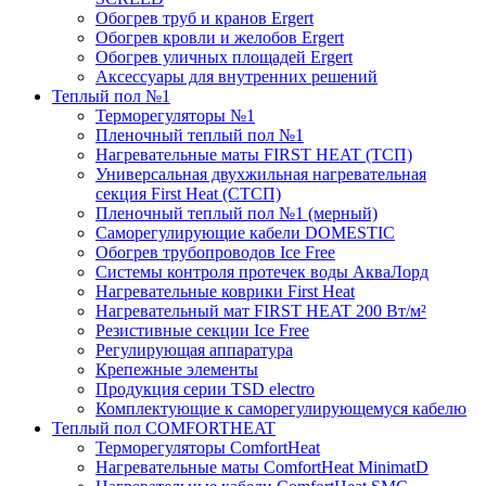
Обогрев труб и кранов Ergert
Обогрев кровли и желобов Ergert
Обогрев уличных площадей Ergert
Аксессуары для внутренних решений
Теплый пол №1
Терморегуляторы №1
Пленочный теплый пол №1
Нагревательные маты FIRST HEAT (ТСП)
Универсальная двухжильная нагревательная
секция First Heat (СТСП)
Пленочный теплый пол №1 (мерный)
Саморегулирующие кабели DOMESTIC
Обогрев трубопроводов Ice Free
Системы контроля протечек воды АкваЛорд
Нагревательные коврики First Heat
Нагревательный мат FIRST HEAT 200 Вт/м²
Резистивные секции Ice Free
Регулирующая аппаратура
Крепежные элементы
Продукция серии TSD electro
Комплектующие к саморегулирующемуся кабелю
Теплый пол COMFORTHEAT
Терморегуляторы ComfortHeat
Нагревательные маты ComfortHeat MinimatD