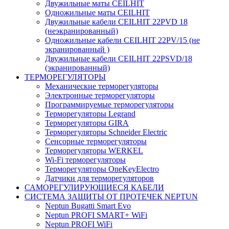
Двужильные маты CEILHIT
Одножильные маты CEILHIT
Двужильные кабели CEILHIT 22PVD 18
(неэкранированный)
Одножильные кабели CEILHIT 22PV/15 (не
экранированный )
Двужильные кабели CEILHIT 22PSVD/18
(экранированный)
ТЕРМОРЕГУЛЯТОРЫ
Механические терморегуляторы
Электронные терморегуляторы
Программируемые терморегуляторы
Терморегуляторы Legrand
Терморегуляторы GIRA
Терморегуляторы Schneider Electric
Сенсорные терморегуляторы
Терморегуляторы WERKEL
Wi-Fi терморегуляторы
Терморегуляторы OneKeyElectro
Датчики для терморегуляторов
САМОРЕГУЛИРУЮЩИЕСЯ КАБЕЛИ
СИСТЕМА ЗАЩИТЫ ОТ ПРОТЕЧЕК NEPTUN
Neptun Bugatti Smart Evo
Neptun PROFI SMART+ WiFi
Neptun PROFI WiFi