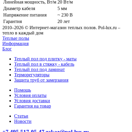
Линейная мощность, Вт/м
20 Вт/м
Диаметр кабеля
5 мм
Напряжение питания
~ 230 В
Гарантия
20 лет
2010–2026 © Интернет-магазин теплых полов. Pol-lux.ru –
тепло в каждый дом
Теплые полы
Информация
Блог
Теплый пол под плитку - маты
Теплый пол в стяжку - кабель
Теплый пол под ламинат
Терморегуляторы
Защита труб от замерзания
Помощь
Условия оплаты
Условия доставки
Гарантия на товар
Статьи
Новости
+7 495 517-05-47
zakaz@pol-lux.ru