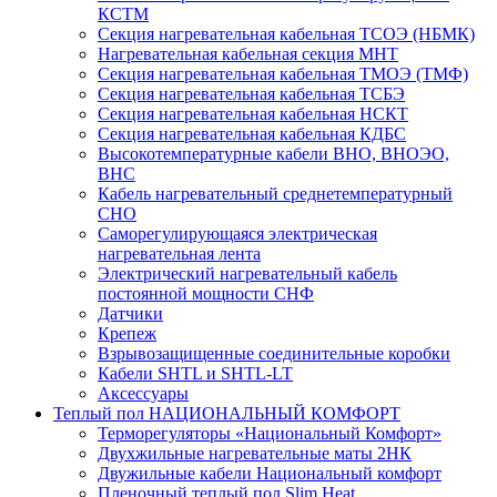
КСТМ
Секция нагревательная кабельная ТСОЭ (НБМК)
Нагревательная кабельная секция МНТ
Секция нагревательная кабельная ТМОЭ (ТМФ)
Секция нагревательная кабельная ТСБЭ
Секция нагревательная кабельная НСКТ
Секция нагревательная кабельная КДБС
Высокотемпературные кабели ВНО, ВНОЭО,
ВНС
Кабель нагревательный среднетемпературный
СНО
Саморегулирующаяся электрическая
нагревательная лента
Электрический нагревательный кабель
постоянной мощности СНФ
Датчики
Крепеж
Взрывозащищенные соединительные коробки
Кабели SHTL и SHTL-LT
Аксессуары
Теплый пол НАЦИОНАЛЬНЫЙ КОМФОРТ
Терморегуляторы «Национальный Комфорт»
Двухжильные нагревательные маты 2НК
Двужильные кабели Национальный комфорт
Пленочный теплый пол Slim Heat