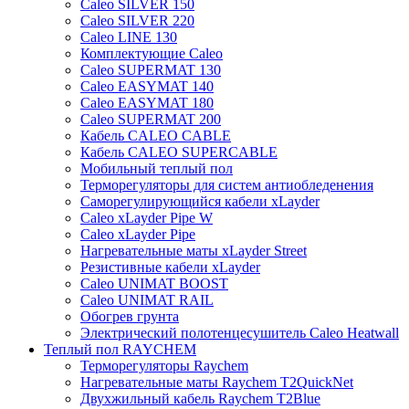
Caleo SILVER 150
Caleo SILVER 220
Caleo LINE 130
Комплектующие Caleo
Caleo SUPERMAT 130
Caleo EASYMAT 140
Caleo EASYMAT 180
Caleo SUPERMAT 200
Кабель CALEO CABLE
Кабель CALEO SUPERCABLE
Мобильный теплый пол
Терморегуляторы для систем антиобледенения
Саморегулирующийся кабели xLayder
Caleo xLayder Pipe W
Caleo xLayder Pipe
Нагревательные маты xLayder Street
Резистивные кабели xLayder
Caleo UNIMAT BOOST
Caleo UNIMAT RAIL
Обогрев грунта
Электрический полотенцесушитель Caleo Heatwall
Теплый пол RAYCHEM
Терморегуляторы Raychem
Нагревательные маты Raychem T2QuickNet
Двухжильный кабель Raychem T2Blue