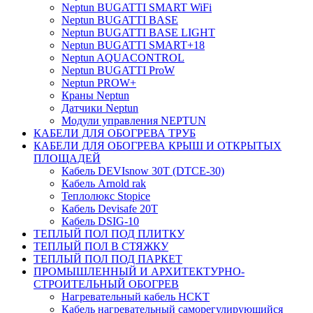
Neptun BUGATTI SMART WiFi
Neptun BUGATTI BASE
Neptun BUGATTI BASE LIGHT
Neptun BUGATTI SMART+18
Neptun AQUACONTROL
Neptun BUGATTI ProW
Neptun PROW+
Краны Neptun
Датчики Neptun
Модули управления NEPTUN
КАБЕЛИ ДЛЯ ОБОГРЕВА ТРУБ
КАБЕЛИ ДЛЯ ОБОГРЕВА КРЫШ И ОТКРЫТЫХ
ПЛОЩАДЕЙ
Кабель DEVIsnow 30Т (DTCE-30)
Кабель Arnold rak
Теплолюкс Stopice
Кабель Devisafe 20T
Кабель DSIG-10
ТЕПЛЫЙ ПОЛ ПОД ПЛИТКУ
ТЕПЛЫЙ ПОЛ В СТЯЖКУ
ТЕПЛЫЙ ПОЛ ПОД ПАРКЕТ
ПРОМЫШЛЕННЫЙ И АРХИТЕКТУРНО-
СТРОИТЕЛЬНЫЙ ОБОГРЕВ
Нагревательный кабель НCKТ
Кабель нагревательный саморегулирующийся