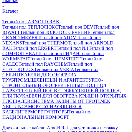
Главная
-
Каталог
-
Теплый пол ARNOLD RAK
Теплый пол ТЕПЛОЛЮКС
Теплый пол DEVI
Теплый пол
IQWATT
Теплый пол ЗОЛОТОЕ СЕЧЕНИЕ
Теплый пол
GRAND MEYER
Теплый пол ATOM
Теплый пол
NEXANS
Теплый пол THERMO
Теплый пол ARNOLD
RAK
Теплый пол ERGERT
Теплый пол №1
Теплый пол
COMFORTHEAT
Теплый пол РИДАН
Теплый пол
WARMSTAD
Теплый пол HEMSTEDT
Теплый пол
CALEO
Теплый пол RAYCHEM
Теплый пол
ELECTROLUX
Теплый пол VERIA
Теплый пол
CEILHIT
КАБЕЛИ ДЛЯ ОБОГРЕВА
ТРУБ
ПРОМЫШЛЕННЫЙ И АРХИТЕКТУРНО-
СТРОИТЕЛЬНЫЙ ОБОГРЕВ
ТЕПЛЫЙ ПОЛ ПОД
ПАРКЕТ
ТЕПЛЫЙ ПОЛ В СТЯЖКУ
ТЕПЛЫЙ ПОЛ ПОД
ПЛИТКУ
КАБЕЛИ ДЛЯ ОБОГРЕВА КРЫШ И ОТКРЫТЫХ
ПЛОЩАДЕЙ
СИСТЕМА ЗАЩИТЫ ОТ ПРОТЕЧЕК
NEPTUN
САМОРЕГУЛИРУЮЩИЕСЯ
КАБЕЛИ
ТЕРМОРЕГУЛЯТОРЫ
Теплый пол
НАЦИОНАЛЬНЫЙ КОМФОРТ
-
Двухжильные кабели Arnold Rak для установки в стяжку