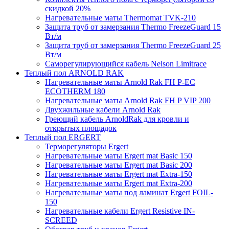
скидкой 20%
Нагревательные маты Thermomat TVK-210
Защита труб от замерзания Thermo FreezeGuard 15
Вт/м
Защита труб от замерзания Thermo FreezeGuard 25
Вт/м
Саморегулирующийся кабель Nelson Limitrace
Теплый пол ARNOLD RAK
Нагревательные маты Arnold Rak FH P-EC
ECOTHERM 180
Нагревательные маты Arnold Rak FH P VIP 200
Двухжильные кабели Arnold Rak
Греющий кабель ArnoldRak для кровли и
открытых площадок
Теплый пол ERGERT
Терморегуляторы Ergert
Нагревательные маты Ergert mat Basic 150
Нагревательные маты Ergert mat Basic 200
Нагревательные маты Ergert mat Extra-150
Нагревательные маты Ergert mat Extra-200
Нагревательные маты под ламинат Ergert FOIL-
150
Нагревательные кабели Ergert Resistive IN-
SCREED