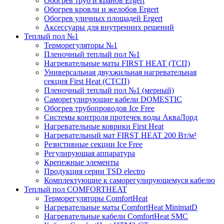
Обогрев труб и кранов Ergert
Обогрев кровли и желобов Ergert
Обогрев уличных площадей Ergert
Аксессуары для внутренних решений
Теплый пол №1
Терморегуляторы №1
Пленочный теплый пол №1
Нагревательные маты FIRST HEAT (ТСП)
Универсальная двухжильная нагревательная
секция First Heat (СТСП)
Пленочный теплый пол №1 (мерный)
Саморегулирующие кабели DOMESTIC
Обогрев трубопроводов Ice Free
Системы контроля протечек воды АкваЛорд
Нагревательные коврики First Heat
Нагревательный мат FIRST HEAT 200 Вт/м²
Резистивные секции Ice Free
Регулирующая аппаратура
Крепежные элементы
Продукция серии TSD electro
Комплектующие к саморегулирующемуся кабелю
Теплый пол COMFORTHEAT
Терморегуляторы ComfortHeat
Нагревательные маты ComfortHeat MinimatD
Нагревательные кабели ComfortHeat SMC