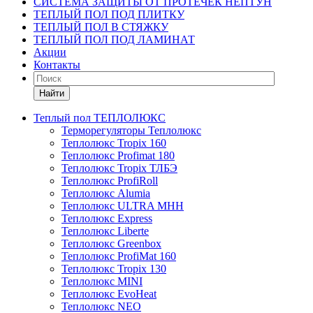
СИСТЕМА ЗАЩИТЫ ОТ ПРОТЕЧЕК НЕПТУН
ТЕПЛЫЙ ПОЛ ПОД ПЛИТКУ
ТЕПЛЫЙ ПОЛ В СТЯЖКУ
ТЕПЛЫЙ ПОЛ ПОД ЛАМИНАТ
Акции
Контакты
Найти
Теплый пол ТЕПЛОЛЮКС
Терморегуляторы Теплолюкс
Теплолюкс Tropix 160
Теплолюкс Profimat 180
Теплолюкс Tropix ТЛБЭ
Теплолюкс ProfiRoll
Теплолюкс Alumia
Теплолюкс ULTRA МНН
Теплолюкс Express
Теплолюкс Liberte
Теплолюкс Greenbox
Теплолюкс ProfiMat 160
Теплолюкс Tropix 130
Теплолюкс MINI
Теплолюкс EvoHeat
Теплолюкс NEO