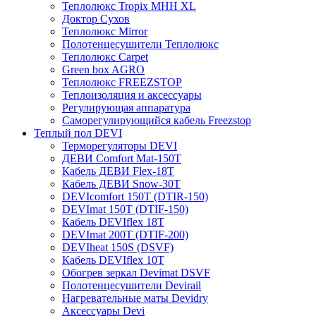
Теплолюкс Tropix МНН XL
Доктор Сухов
Теплолюкс Mirror
Полотенцесушители Теплолюкс
Теплолюкс Carpet
Green box AGRO
Теплолюкс FREEZSTOP
Теплоизоляция и аксессуары
Регулирующая аппаратура
Cаморегулирующийся кабель Freezstop
Теплый пол DEVI
Терморегуляторы DEVI
ДЕВИ Comfort Mat-150T
Кабель ДЕВИ Flex-18T
Кабель ДЕВИ Snow-30T
DEVIcomfort 150T (DTIR-150)
DEVImat 150T (DTIF-150)
Кабель DEVIflex 18T
DEVImat 200T (DTIF-200)
DEVIheat 150S (DSVF)
Кабель DEVIflex 10T
Обогрев зеркал Devimat DSVF
Полотенцесушители Devirail
Нагревательные маты Devidry
Аксессуары Devi