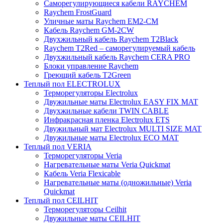
Саморегулирующиеся кабели RAYCHEM
Raychem FrostGuard
Уличные маты Raychem EM2-CM
Кабель Raychem GM-2CW
Двухжильный кабель Raychem T2Black
Raychem T2Red – саморегулируемый кабель
Двухжильный кабель Raychem CERA PRO
Блоки управление Raychem
Греющий кабель T2Green
Теплый пол ELECTROLUX
Терморегуляторы Electrolux
Двужильные маты Electrolux EASY FIX MAT
Двухжильные кабели TWIN CABLE
Инфракрасная пленка Electrolux ETS
Двужильный мат Electrolux MULTI SIZE MAT
Двужильные маты Electrolux ECO MAT
Теплый пол VERIA
Терморегуляторы Veria
Нагревательные маты Veria Quickmat
Кабель Veria Flexicable
Нагревательные маты (одножильные) Veria
Quickmat
Теплый пол CEILHIT
Терморегуляторы Ceilhit
Двужильные маты CEILHIT