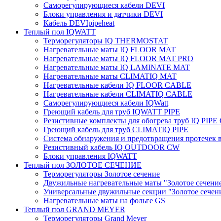
Саморегулирующиеся кабели DEVI
Блоки управления и датчики DEVI
Кабель DEVIpipeheat
Теплый пол IQWATT
Терморегуляторы IQ THERMOSTAT
Нагревательные маты IQ FLOOR MAT
Нагревательные маты IQ FLOOR MAT PRO
Нагревательные маты IQ LAMINATE MAT
Нагревательные маты CLIMATIQ MAT
Нагревательные кабели IQ FLOOR CABLE
Нагревательные кабели CLIMATIQ CABLE
Саморегулирующиеся кабели IQWatt
Греющий кабель для труб IQWATT PIPE
Резистивные комплекты для обогрева труб IQ PIP
Греющий кабель для труб CLIMATIQ PIPE
Система обнаружения и предотвращения протечек
Резистивный кабель IQ OUTDOOR CW
Блоки управления IQWATT
Теплый пол ЗОЛОТОЕ СЕЧЕНИЕ
Терморегуляторы Золотое сечение
Двужильные нагревательные маты "Золотое сечени
Универсальные двужильные секции "Золотое сечен
Нагревательные маты на фольге GS
Теплый пол GRAND MEYER
Терморегуляторы Grand Meyer