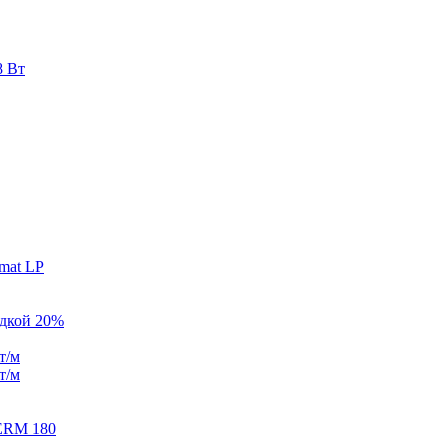
8 Вт
mat LP
идкой 20%
т/м
т/м
ERM 180