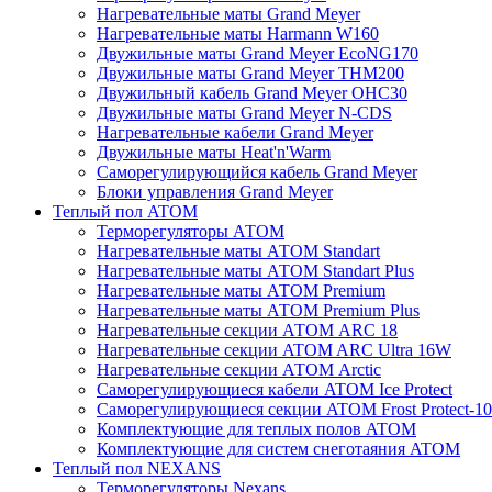
Нагревательные маты Grand Meyer
Нагревательные маты Harmann W160
Двужильные маты Grand Meyer EcoNG170
Двужильные маты Grand Meyer THM200
Двужильный кабель Grand Meyer OHC30
Двужильные маты Grand Meyer N-CDS
Нагревательные кабели Grand Meyer
Двужильные маты Heat'n'Warm
Саморегулирующийся кабель Grand Meyer
Блоки управления Grand Meyer
Теплый пол ATOM
Терморегуляторы АТОМ
Нагревательные маты АТОМ Standart
Нагревательные маты АТОМ Standart Plus
Нагревательные маты АТОМ Premium
Нагревательные маты АТОМ Premium Plus
Нагревательные секции АТОМ ARC 18
Нагревательные секции ATOM ARC Ultra 16W
Нагревательные секции АТОМ Arctic
Саморегулирующиеся кабели ATOM Ice Protect
Саморегулирующиеся секции ATOM Frost Protect-10
Комплектующие для теплых полов ATOM
Комплектующие для систем снеготаяния ATOM
Теплый пол NEXANS
Терморегуляторы Nexans