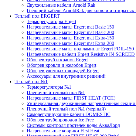
Двухжильные кабели Arnold Rak
Греющий кабель ArnoldRak для кровли и открытых
Теплый пол ERGERT
Терморегуляторы Ergert
Нагревательные маты Ergert mat Basic 150
Нагревательные маты Ergert mat Basic 200
Нагревательные маты Ergert mat Extra-150
Нагревательные маты Ergert mat Extra-200
Нагревательные маты под ламинат Ergert FOIL-150
Нагревательные кабели Ergert Resistive IN-SCREED
Обогрев труб и кранов Ergert
Обогрев кровли и желобов Ergert
Обогрев уличных площадей Ergert
Аксессуары для внутренних решений
Теплый пол №1
Терморегуляторы №1
Пленочный теплый пол №1
Нагревательные маты FIRST HEAT (ТСП)
Универсальная двухжильная нагревательная секция 
Пленочный теплый пол №1 (мерный)
Саморегулирующие кабели DOMESTIC
Обогрев трубопроводов Ice Free
Системы контроля протечек воды АкваЛорд
Нагревательные коврики First Heat