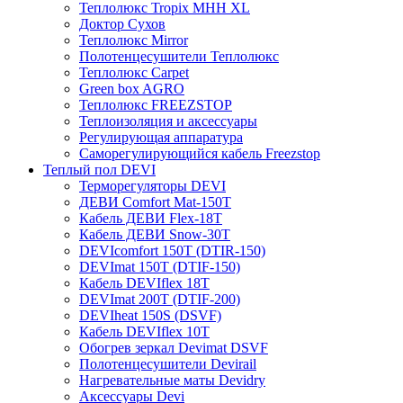
Теплолюкс Tropix МНН XL
Доктор Сухов
Теплолюкс Mirror
Полотенцесушители Теплолюкс
Теплолюкс Carpet
Green box AGRO
Теплолюкс FREEZSTOP
Теплоизоляция и аксессуары
Регулирующая аппаратура
Cаморегулирующийся кабель Freezstop
Теплый пол DEVI
Терморегуляторы DEVI
ДЕВИ Comfort Mat-150T
Кабель ДЕВИ Flex-18T
Кабель ДЕВИ Snow-30T
DEVIcomfort 150T (DTIR-150)
DEVImat 150T (DTIF-150)
Кабель DEVIflex 18T
DEVImat 200T (DTIF-200)
DEVIheat 150S (DSVF)
Кабель DEVIflex 10T
Обогрев зеркал Devimat DSVF
Полотенцесушители Devirail
Нагревательные маты Devidry
Аксессуары Devi