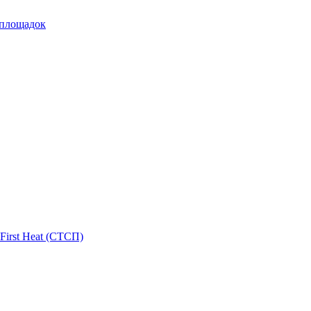
 площадок
First Heat (СТСП)