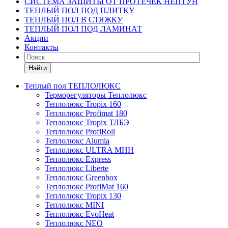
СИСТЕМА ЗАЩИТЫ ОТ ПРОТЕЧЕК НЕПТУН
ТЕПЛЫЙ ПОЛ ПОД ПЛИТКУ
ТЕПЛЫЙ ПОЛ В СТЯЖКУ
ТЕПЛЫЙ ПОЛ ПОД ЛАМИНАТ
Акции
Контакты
Найти
Теплый пол ТЕПЛОЛЮКС
Терморегуляторы Теплолюкс
Теплолюкс Tropix 160
Теплолюкс Profimat 180
Теплолюкс Tropix ТЛБЭ
Теплолюкс ProfiRoll
Теплолюкс Alumia
Теплолюкс ULTRA МНН
Теплолюкс Express
Теплолюкс Liberte
Теплолюкс Greenbox
Теплолюкс ProfiMat 160
Теплолюкс Tropix 130
Теплолюкс MINI
Теплолюкс EvoHeat
Теплолюкс NEO