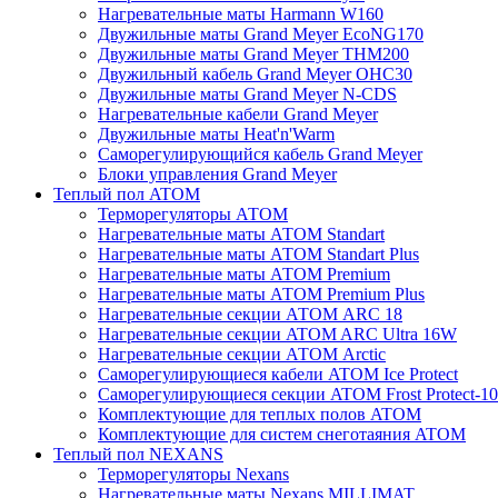
Нагревательные маты Harmann W160
Двужильные маты Grand Meyer EcoNG170
Двужильные маты Grand Meyer THM200
Двужильный кабель Grand Meyer OHC30
Двужильные маты Grand Meyer N-CDS
Нагревательные кабели Grand Meyer
Двужильные маты Heat'n'Warm
Саморегулирующийся кабель Grand Meyer
Блоки управления Grand Meyer
Теплый пол ATOM
Терморегуляторы АТОМ
Нагревательные маты АТОМ Standart
Нагревательные маты АТОМ Standart Plus
Нагревательные маты АТОМ Premium
Нагревательные маты АТОМ Premium Plus
Нагревательные секции АТОМ ARC 18
Нагревательные секции ATOM ARC Ultra 16W
Нагревательные секции АТОМ Arctic
Саморегулирующиеся кабели ATOM Ice Protect
Саморегулирующиеся секции ATOM Frost Protect-10
Комплектующие для теплых полов ATOM
Комплектующие для систем снеготаяния ATOM
Теплый пол NEXANS
Терморегуляторы Nexans
Нагревательные маты Nexans MILLIMAT