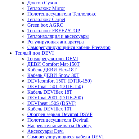
Доктор Сухов
Теплолюкс Mirror
Полотенцесушители Теплолюкс
Теплолюкс Carpet
Green box AGRO
Теплолюкс FREEZSTOP
Теплоизоляция и аксессуары
Регулирующая аппаратура
Cаморегулирующийся кабель Freezstop
Теплый пол DEVI
Терморегуляторы DEVI
ДЕВИ Comfort Mat-150T
Кабель ДЕВИ Flex-18T
Кабель ДЕВИ Snow-30T
DEVIcomfort 150T (DTIR-150)
DEVImat 150T (DTIF-150)
Кабель DEVIflex 18T
DEVImat 200T (DTIF-200)
DEVIheat 150S (DSVF)
Кабель DEVIflex 10T
Обогрев зеркал Devimat DSVF
Полотенцесушители Devirail
Нагревательные маты Devidry
Аксессуары Devi
Саморегулирующиеся кабели DEVI