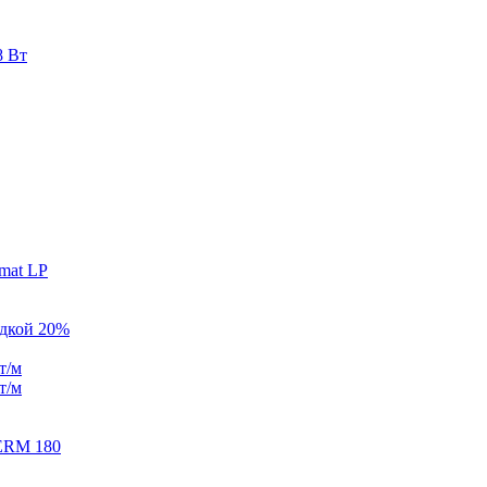
8 Вт
mat LP
идкой 20%
т/м
т/м
ERM 180