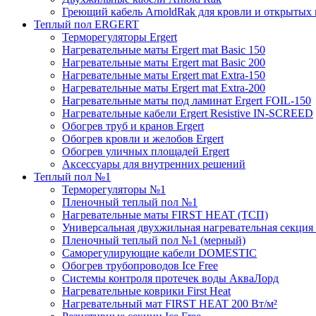
Греющий кабель ArnoldRak для кровли и открытых
Теплый пол ERGERT
Терморегуляторы Ergert
Нагревательные маты Ergert mat Basic 150
Нагревательные маты Ergert mat Basic 200
Нагревательные маты Ergert mat Extra-150
Нагревательные маты Ergert mat Extra-200
Нагревательные маты под ламинат Ergert FOIL-150
Нагревательные кабели Ergert Resistive IN-SCREED
Обогрев труб и кранов Ergert
Обогрев кровли и желобов Ergert
Обогрев уличных площадей Ergert
Аксессуары для внутренних решений
Теплый пол №1
Терморегуляторы №1
Пленочный теплый пол №1
Нагревательные маты FIRST HEAT (ТСП)
Универсальная двухжильная нагревательная секция 
Пленочный теплый пол №1 (мерный)
Саморегулирующие кабели DOMESTIC
Обогрев трубопроводов Ice Free
Системы контроля протечек воды АкваЛорд
Нагревательные коврики First Heat
Нагревательный мат FIRST HEAT 200 Вт/м²