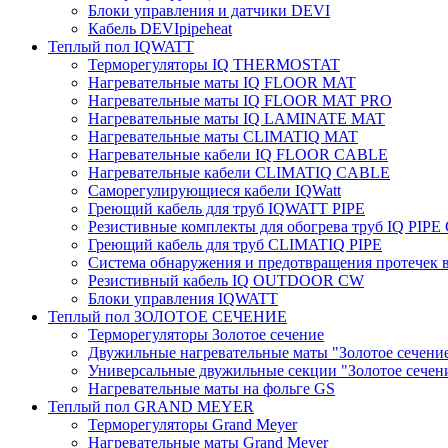
Блоки управления и датчики DEVI
Кабель DEVIpipeheat
Теплый пол IQWATT
Терморегуляторы IQ THERMOSTAT
Нагревательные маты IQ FLOOR MAT
Нагревательные маты IQ FLOOR MAT PRO
Нагревательные маты IQ LAMINATE MAT
Нагревательные маты CLIMATIQ MAT
Нагревательные кабели IQ FLOOR CABLE
Нагревательные кабели CLIMATIQ CABLE
Саморегулирующиеся кабели IQWatt
Греющий кабель для труб IQWATT PIPE
Резистивные комплекты для обогрева труб IQ PIP
Греющий кабель для труб CLIMATIQ PIPE
Система обнаружения и предотвращения протечек
Резистивный кабель IQ OUTDOOR CW
Блоки управления IQWATT
Теплый пол ЗОЛОТОЕ СЕЧЕНИЕ
Терморегуляторы Золотое сечение
Двужильные нагревательные маты "Золотое сечени
Универсальные двужильные секции "Золотое сечен
Нагревательные маты на фольге GS
Теплый пол GRAND MEYER
Терморегуляторы Grand Meyer
Нагревательные маты Grand Meyer