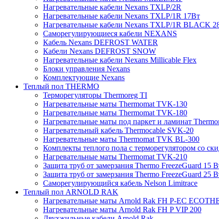
Нагревательные кабели Nexans TXLP/2R
Нагревательные кабели Nexans TXLP/1R 17Вт
Нагревательные кабели Nexans TXLP/1R BLACK 2
Саморегулирующиеся кабели NEXANS
Кабель Nexans DEFROST WATER
Кабели Nexans DEFROST SNOW
Нагревательные кабели Nexans Millicable Flex
Блоки управления Nexans
Комплектующие Nexans
Теплый пол THERMO
Терморегуляторы Thermoreg TI
Нагревательные маты Thermomat TVK-130
Нагревательные маты Thermomat TVK-180
Нагревательные маты под паркет и ламинат Thermo
Нагревательный кабель Thermocable SVK-20
Нагревательные маты Thermomat TVK BL-300
Комплекты теплого пола с терморегулятором со ск
Нагревательные маты Thermomat TVK-210
Защита труб от замерзания Thermo FreezeGuard 15 В
Защита труб от замерзания Thermo FreezeGuard 25 В
Саморегулирующийся кабель Nelson Limitrace
Теплый пол ARNOLD RAK
Нагревательные маты Arnold Rak FH P-EC ECOTH
Нагревательные маты Arnold Rak FH P VIP 200
Двухжильные кабели Arnold Rak