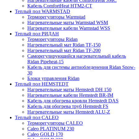
Нагревательные кабели ComfortHeat SMC
Кабель ComfortHeat HTM2-CT
Теплый пол WARMSTAD
Терморегуляторы Warmstad
Нагревательные маты Warmstad WSM
Нагревательные кабели Warmstad WSS
Теплый пол РИДАН
Терморегуляторы Ridan
Нагревательный мат Ridan TF-150
Нагревательный мат Ridan TF-200
Саморегулирующийся нагревательный кабель
Ridan Pipeheat-15
Кабель для системы антиобледенения Ridan Snow-
30
Блоки управления Ridan
Теплый пол HEMSTEDT
Нагревательные маты Hemstedt DH 150
Нагревательные кабели Hemstedt BR-IM
Кабель для обогрева кровли Hemstedt DAS
Кабель для обогрева труб Hemstedt FS
Нагревательные маты Hemstedt ALU-Z
Теплый пол CALEO
Терморегуляторы CALEO
Caleo PLATINUM 230
Caleo GOLD 170