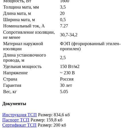
Мощность, Вт
1600
Толщина мата, мм
3,5
Длина мата, м
20
Ширина мата, м
0,5
Номинальный ток, А
7.27
Сопротивление изоляции,
30,7-34,2
не менее
Материал наружной
ФЭП (фторированный этилен-
изоляции
пропилен)
Длина установочного
2,5
провода, м
Удельная мощность
150 Вт/м2
Напряжение
~ 230 В
Страна
Россия
Гарантия
30 лет
Вес, кг
5.05
Документы
Инструкция ТСП
Размер: 834,6 кб
Паспорт ТСП
Размер: 159,8 кб
Сертификат ТСП
Размер: 200 кб