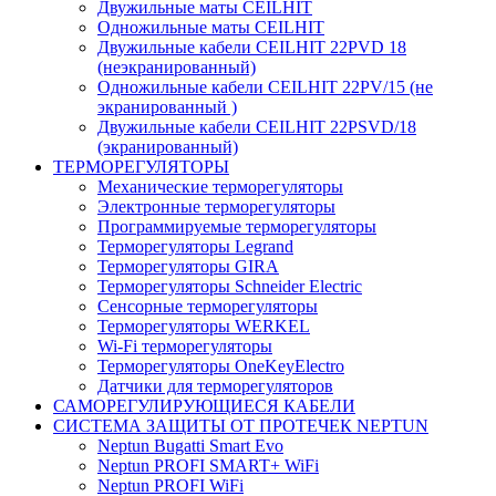
Двужильные маты CEILHIT
Одножильные маты CEILHIT
Двужильные кабели CEILHIT 22PVD 18
(неэкранированный)
Одножильные кабели CEILHIT 22PV/15 (не
экранированный )
Двужильные кабели CEILHIT 22PSVD/18
(экранированный)
ТЕРМОРЕГУЛЯТОРЫ
Механические терморегуляторы
Электронные терморегуляторы
Программируемые терморегуляторы
Терморегуляторы Legrand
Терморегуляторы GIRA
Терморегуляторы Schneider Electric
Сенсорные терморегуляторы
Терморегуляторы WERKEL
Wi-Fi терморегуляторы
Терморегуляторы OneKeyElectro
Датчики для терморегуляторов
САМОРЕГУЛИРУЮЩИЕСЯ КАБЕЛИ
СИСТЕМА ЗАЩИТЫ ОТ ПРОТЕЧЕК NEPTUN
Neptun Bugatti Smart Evo
Neptun PROFI SMART+ WiFi
Neptun PROFI WiFi