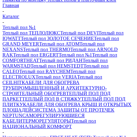
Главная
-
Каталог
-
Теплый пол №1
Теплый пол ТЕПЛОЛЮКС
Теплый пол DEVI
Теплый пол
IQWATT
Теплый пол ЗОЛОТОЕ СЕЧЕНИЕ
Теплый пол
GRAND MEYER
Теплый пол ATOM
Теплый пол
NEXANS
Теплый пол THERMO
Теплый пол ARNOLD
RAK
Теплый пол ERGERT
Теплый пол №1
Теплый пол
COMFORTHEAT
Теплый пол РИДАН
Теплый пол
WARMSTAD
Теплый пол HEMSTEDT
Теплый пол
CALEO
Теплый пол RAYCHEM
Теплый пол
ELECTROLUX
Теплый пол VERIA
Теплый пол
CEILHIT
КАБЕЛИ ДЛЯ ОБОГРЕВА
ТРУБ
ПРОМЫШЛЕННЫЙ И АРХИТЕКТУРНО-
СТРОИТЕЛЬНЫЙ ОБОГРЕВ
ТЕПЛЫЙ ПОЛ ПОД
ПАРКЕТ
ТЕПЛЫЙ ПОЛ В СТЯЖКУ
ТЕПЛЫЙ ПОЛ ПОД
ПЛИТКУ
КАБЕЛИ ДЛЯ ОБОГРЕВА КРЫШ И ОТКРЫТЫХ
ПЛОЩАДЕЙ
СИСТЕМА ЗАЩИТЫ ОТ ПРОТЕЧЕК
NEPTUN
САМОРЕГУЛИРУЮЩИЕСЯ
КАБЕЛИ
ТЕРМОРЕГУЛЯТОРЫ
Теплый пол
НАЦИОНАЛЬНЫЙ КОМФОРТ
-