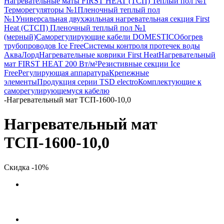
Нагревательные маты FIRST HEAT (ТСП) Теплый пол №1
Терморегуляторы №1
Пленочный теплый пол
№1
Универсальная двухжильная нагревательная секция First
Heat (СТСП)
Пленочный теплый пол №1
(мерный)
Саморегулирующие кабели DOMESTIC
Обогрев
трубопроводов Ice Free
Системы контроля протечек воды
АкваЛорд
Нагревательные коврики First Heat
Нагревательный
мат FIRST HEAT 200 Вт/м²
Резистивные секции Ice
Free
Регулирующая аппаратура
Крепежные
элементы
Продукция серии TSD electro
Комплектующие к
саморегулирующемуся кабелю
-
Нагревательный мат ТСП-1600-10,0
Нагревательный мат
ТСП-1600-10,0
Скидка -10%