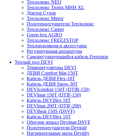
Теплолюкс NEO
Теплолюкс Tropix МНН XL
Доктор Сухов
Теплолюкс Mirror
Полотенцесушители Теплолюкс
Теплолюкс Carpet
Green box AGRO
Теплолюкс FREEZSTOP
Теплоизоляция и аксессуары
Регулирующая аппаратура
Cаморегулирующийся кабель Freezstop
Теплый пол DEVI
Терморегуляторы DEVI
ДЕВИ Comfort Mat-150T
Кабель ДЕВИ Flex-18T
Кабель ДЕВИ Snow-30T
DEVIcomfort 150T (DTIR-150)
DEVImat 150T (DTIF-150)
Кабель DEVIflex 18T
DEVImat 200T (DTIF-200)
DEVIheat 150S (DSVF)
Кабель DEVIflex 10T
Обогрев зеркал Devimat DSVF
Полотенцесушители Devirail
Нагревательные маты Devidry