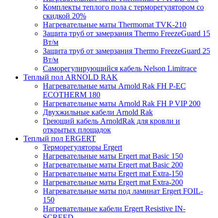
Комплекты теплого пола с терморегулятором со
скидкой 20%
Нагревательные маты Thermomat TVK-210
Защита труб от замерзания Thermo FreezeGuard 15
Вт/м
Защита труб от замерзания Thermo FreezeGuard 25
Вт/м
Саморегулирующийся кабель Nelson Limitrace
Теплый пол ARNOLD RAK
Нагревательные маты Arnold Rak FH P-EC
ECOTHERM 180
Нагревательные маты Arnold Rak FH P VIP 200
Двухжильные кабели Arnold Rak
Греющий кабель ArnoldRak для кровли и
открытых площадок
Теплый пол ERGERT
Терморегуляторы Ergert
Нагревательные маты Ergert mat Basic 150
Нагревательные маты Ergert mat Basic 200
Нагревательные маты Ergert mat Extra-150
Нагревательные маты Ergert mat Extra-200
Нагревательные маты под ламинат Ergert FOIL-
150
Нагревательные кабели Ergert Resistive IN-
SCREED