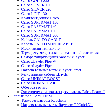
Caleo GOLD 230
Caleo SILVER 150
Caleo SILVER 220
Caleo LINE 130
Комплектующие Caleo
Caleo SUPERMAT 130
Caleo EASYMAT 140
Caleo EASYMAT 180
Caleo SUPERMAT 200
Кабель CALEO CABLE
Кабель CALEO SUPERCABLE
Мобильный теплый пол
Терморегуляторы для систем антиобледенения
Саморегулирующийся кабели xLayder
Caleo xLayder Pipe W
Caleo xLayder Pipe
Нагревательные маты xLayder Street
Резистивные кабели xLayder
Caleo UNIMAT BOOST
Caleo UNIMAT RAIL
Обогрев грунта
Электрический полотенцесушитель Caleo Heatwall
Теплый пол RAYCHEM
Терморегуляторы Raychem
Нагревательные маты Raychem T2QuickNet