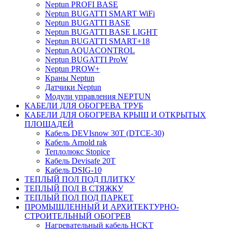
Neptun PROFI BASE
Neptun BUGATTI SMART WiFi
Neptun BUGATTI BASE
Neptun BUGATTI BASE LIGHT
Neptun BUGATTI SMART+18
Neptun AQUACONTROL
Neptun BUGATTI ProW
Neptun PROW+
Краны Neptun
Датчики Neptun
Модули управления NEPTUN
КАБЕЛИ ДЛЯ ОБОГРЕВА ТРУБ
КАБЕЛИ ДЛЯ ОБОГРЕВА КРЫШ И ОТКРЫТЫХ
ПЛОЩАДЕЙ
Кабель DEVIsnow 30Т (DTCE-30)
Кабель Arnold rak
Теплолюкс Stopice
Кабель Devisafe 20T
Кабель DSIG-10
ТЕПЛЫЙ ПОЛ ПОД ПЛИТКУ
ТЕПЛЫЙ ПОЛ В СТЯЖКУ
ТЕПЛЫЙ ПОЛ ПОД ПАРКЕТ
ПРОМЫШЛЕННЫЙ И АРХИТЕКТУРНО-
СТРОИТЕЛЬНЫЙ ОБОГРЕВ
Нагревательный кабель НCKТ