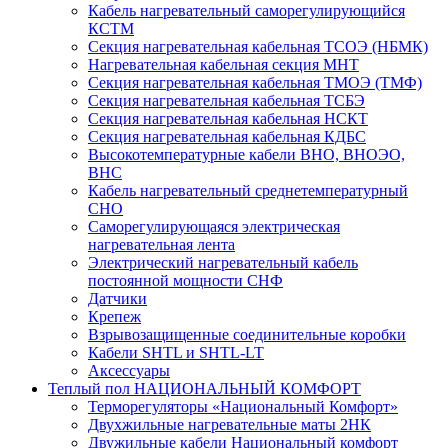
Кабель нагревательный саморегулирующийся
КСТМ
Секция нагревательная кабельная ТСОЭ (НБМК)
Нагревательная кабельная секция МНТ
Секция нагревательная кабельная ТМОЭ (ТМФ)
Секция нагревательная кабельная ТСБЭ
Секция нагревательная кабельная НСКТ
Секция нагревательная кабельная КДБС
Высокотемпературные кабели ВНО, ВНОЭО,
ВНС
Кабель нагревательный среднетемпературный
СНО
Саморегулирующаяся электрическая
нагревательная лента
Электрический нагревательный кабель
постоянной мощности СНФ
Датчики
Крепеж
Взрывозащищенные соединительные коробки
Кабели SHTL и SHTL-LT
Аксессуары
Теплый пол НАЦИОНАЛЬНЫЙ КОМФОРТ
Терморегуляторы «Национальный Комфорт»
Двухжильные нагревательные маты 2НК
Двужильные кабели Национальный комфорт