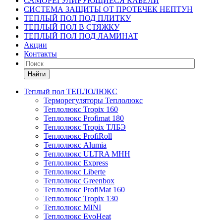
САМОРЕГУЛИРУЮЩИЕСЯ КАБЕЛИ
СИСТЕМА ЗАЩИТЫ ОТ ПРОТЕЧЕК НЕПТУН
ТЕПЛЫЙ ПОЛ ПОД ПЛИТКУ
ТЕПЛЫЙ ПОЛ В СТЯЖКУ
ТЕПЛЫЙ ПОЛ ПОД ЛАМИНАТ
Акции
Контакты
Найти
Теплый пол ТЕПЛОЛЮКС
Терморегуляторы Теплолюкс
Теплолюкс Tropix 160
Теплолюкс Profimat 180
Теплолюкс Tropix ТЛБЭ
Теплолюкс ProfiRoll
Теплолюкс Alumia
Теплолюкс ULTRA МНН
Теплолюкс Express
Теплолюкс Liberte
Теплолюкс Greenbox
Теплолюкс ProfiMat 160
Теплолюкс Tropix 130
Теплолюкс MINI
Теплолюкс EvoHeat