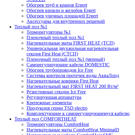
Обогрев труб и кранов Ergert
Обогрев кровли и желобов Ergert
Обогрев уличных площадей Ergert
Аксессуары для внутренних решений
Теплый пол №1
Терморегуляторы №1
Пленочный теплый пол №1
Нагревательные маты FIRST HEAT (ТСП)
Универсальная двухжильная нагревательная
секция First Heat (СТСП)
Пленочный теплый пол №1 (мерный)
Саморегулирующие кабели DOMESTIC
Обогрев трубопроводов Ice Free
Системы контроля протечек воды АкваЛорд
Нагревательные коврики First Heat
Нагревательный мат FIRST HEAT 200 Вт/м²
Резистивные секции Ice Free
Регулирующая аппаратура
Крепежные элементы
Продукция серии TSD electro
Комплектующие к саморегулирующемуся кабелю
Теплый пол COMFORTHEAT
Терморегуляторы ComfortHeat
Нагревательные маты ComfortHeat MinimatD