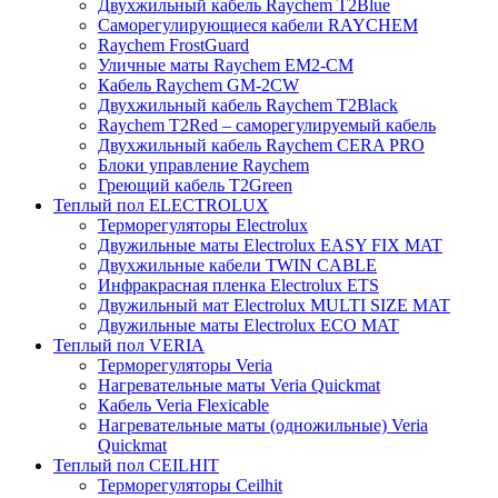
Двухжильный кабель Raychem T2Blue
Саморегулирующиеся кабели RAYCHEM
Raychem FrostGuard
Уличные маты Raychem EM2-CM
Кабель Raychem GM-2CW
Двухжильный кабель Raychem T2Black
Raychem T2Red – саморегулируемый кабель
Двухжильный кабель Raychem CERA PRO
Блоки управление Raychem
Греющий кабель T2Green
Теплый пол ELECTROLUX
Терморегуляторы Electrolux
Двужильные маты Electrolux EASY FIX MAT
Двухжильные кабели TWIN CABLE
Инфракрасная пленка Electrolux ETS
Двужильный мат Electrolux MULTI SIZE MAT
Двужильные маты Electrolux ECO MAT
Теплый пол VERIA
Терморегуляторы Veria
Нагревательные маты Veria Quickmat
Кабель Veria Flexicable
Нагревательные маты (одножильные) Veria
Quickmat
Теплый пол CEILHIT
Терморегуляторы Ceilhit