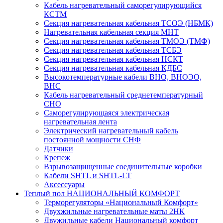
Кабель нагревательный саморегулирующийся
КСТМ
Секция нагревательная кабельная ТСОЭ (НБМК)
Нагревательная кабельная секция МНТ
Секция нагревательная кабельная ТМОЭ (ТМФ)
Секция нагревательная кабельная ТСБЭ
Секция нагревательная кабельная НСКТ
Секция нагревательная кабельная КДБС
Высокотемпературные кабели ВНО, ВНОЭО,
ВНС
Кабель нагревательный среднетемпературный
СНО
Саморегулирующаяся электрическая
нагревательная лента
Электрический нагревательный кабель
постоянной мощности СНФ
Датчики
Крепеж
Взрывозащищенные соединительные коробки
Кабели SHTL и SHTL-LT
Аксессуары
Теплый пол НАЦИОНАЛЬНЫЙ КОМФОРТ
Терморегуляторы «Национальный Комфорт»
Двухжильные нагревательные маты 2НК
Двужильные кабели Национальный комфорт