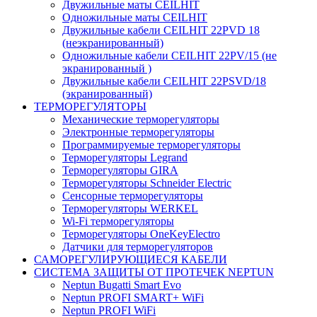
Двужильные маты CEILHIT
Одножильные маты CEILHIT
Двужильные кабели CEILHIT 22PVD 18
(неэкранированный)
Одножильные кабели CEILHIT 22PV/15 (не
экранированный )
Двужильные кабели CEILHIT 22PSVD/18
(экранированный)
ТЕРМОРЕГУЛЯТОРЫ
Механические терморегуляторы
Электронные терморегуляторы
Программируемые терморегуляторы
Терморегуляторы Legrand
Терморегуляторы GIRA
Терморегуляторы Schneider Electric
Сенсорные терморегуляторы
Терморегуляторы WERKEL
Wi-Fi терморегуляторы
Терморегуляторы OneKeyElectro
Датчики для терморегуляторов
САМОРЕГУЛИРУЮЩИЕСЯ КАБЕЛИ
СИСТЕМА ЗАЩИТЫ ОТ ПРОТЕЧЕК NEPTUN
Neptun Bugatti Smart Evo
Neptun PROFI SMART+ WiFi
Neptun PROFI WiFi