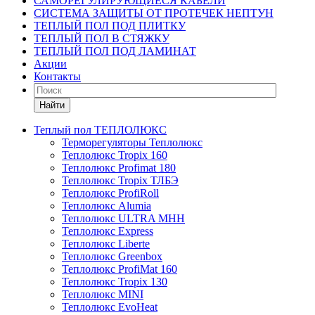
САМОРЕГУЛИРУЮЩИЕСЯ КАБЕЛИ
СИСТЕМА ЗАЩИТЫ ОТ ПРОТЕЧЕК НЕПТУН
ТЕПЛЫЙ ПОЛ ПОД ПЛИТКУ
ТЕПЛЫЙ ПОЛ В СТЯЖКУ
ТЕПЛЫЙ ПОЛ ПОД ЛАМИНАТ
Акции
Контакты
Найти
Теплый пол ТЕПЛОЛЮКС
Терморегуляторы Теплолюкс
Теплолюкс Tropix 160
Теплолюкс Profimat 180
Теплолюкс Tropix ТЛБЭ
Теплолюкс ProfiRoll
Теплолюкс Alumia
Теплолюкс ULTRA МНН
Теплолюкс Express
Теплолюкс Liberte
Теплолюкс Greenbox
Теплолюкс ProfiMat 160
Теплолюкс Tropix 130
Теплолюкс MINI
Теплолюкс EvoHeat