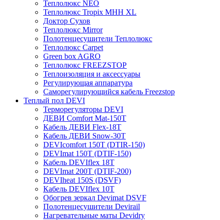
Теплолюкс NEO
Теплолюкс Tropix МНН XL
Доктор Сухов
Теплолюкс Mirror
Полотенцесушители Теплолюкс
Теплолюкс Carpet
Green box AGRO
Теплолюкс FREEZSTOP
Теплоизоляция и аксессуары
Регулирующая аппаратура
Cаморегулирующийся кабель Freezstop
Теплый пол DEVI
Терморегуляторы DEVI
ДЕВИ Comfort Mat-150T
Кабель ДЕВИ Flex-18T
Кабель ДЕВИ Snow-30T
DEVIcomfort 150T (DTIR-150)
DEVImat 150T (DTIF-150)
Кабель DEVIflex 18T
DEVImat 200T (DTIF-200)
DEVIheat 150S (DSVF)
Кабель DEVIflex 10T
Обогрев зеркал Devimat DSVF
Полотенцесушители Devirail
Нагревательные маты Devidry