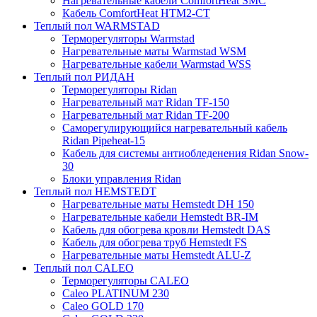
Нагревательные кабели ComfortHeat SMC
Кабель ComfortHeat HTM2-CT
Теплый пол WARMSTAD
Терморегуляторы Warmstad
Нагревательные маты Warmstad WSM
Нагревательные кабели Warmstad WSS
Теплый пол РИДАН
Терморегуляторы Ridan
Нагревательный мат Ridan TF-150
Нагревательный мат Ridan TF-200
Саморегулирующийся нагревательный кабель
Ridan Pipeheat-15
Кабель для системы антиобледенения Ridan Snow-
30
Блоки управления Ridan
Теплый пол HEMSTEDT
Нагревательные маты Hemstedt DH 150
Нагревательные кабели Hemstedt BR-IM
Кабель для обогрева кровли Hemstedt DAS
Кабель для обогрева труб Hemstedt FS
Нагревательные маты Hemstedt ALU-Z
Теплый пол CALEO
Терморегуляторы CALEO
Caleo PLATINUM 230
Caleo GOLD 170