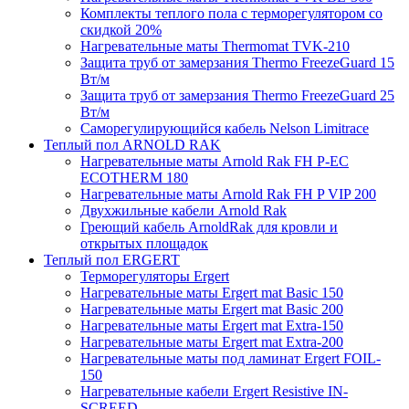
Комплекты теплого пола с терморегулятором со
скидкой 20%
Нагревательные маты Thermomat TVK-210
Защита труб от замерзания Thermo FreezeGuard 15
Вт/м
Защита труб от замерзания Thermo FreezeGuard 25
Вт/м
Саморегулирующийся кабель Nelson Limitrace
Теплый пол ARNOLD RAK
Нагревательные маты Arnold Rak FH P-EC
ECOTHERM 180
Нагревательные маты Arnold Rak FH P VIP 200
Двухжильные кабели Arnold Rak
Греющий кабель ArnoldRak для кровли и
открытых площадок
Теплый пол ERGERT
Терморегуляторы Ergert
Нагревательные маты Ergert mat Basic 150
Нагревательные маты Ergert mat Basic 200
Нагревательные маты Ergert mat Extra-150
Нагревательные маты Ergert mat Extra-200
Нагревательные маты под ламинат Ergert FOIL-
150
Нагревательные кабели Ergert Resistive IN-
SCREED