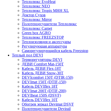
Теплолюкс EvoHeat
Теплолюкс NEO
Теплолюкс Tropix МНН XL
Доктор Сухов
Теплолюкс Mirror
Полотенцесушители Теплолюкс
Теплолюкс Carpet
Green box AGRO
Теплолюкс FREEZSTOP
Теплоизоляция и аксессуары
Регулирующая аппаратура
Cаморегулирующийся кабель Freezstop
Теплый пол DEVI
Терморегуляторы DEVI
ДЕВИ Comfort Mat-150T
Кабель ДЕВИ Flex-18T
Кабель ДЕВИ Snow-30T
DEVIcomfort 150T (DTIR-150)
DEVImat 150T (DTIF-150)
Кабель DEVIflex 18T
DEVImat 200T (DTIF-200)
DEVIheat 150S (DSVF)
Кабель DEVIflex 10T
Обогрев зеркал Devimat DSVF
Полотенцесушители Devirail