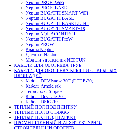
Neptun PROFI WiFi
Neptun PROFI BASE
Neptun BUGATTI SMART WiFi
Neptun BUGATTI BASE
Neptun BUGATTI BASE LIGHT
Neptun BUGATTI SMART+18
Neptun AQUACONTROL
Neptun BUGATTI ProW
Neptun PROW+
Краны Neptun
Датчики Neptun
Модули управления NEPTUN
КАБЕЛИ ДЛЯ ОБОГРЕВА ТРУБ
КАБЕЛИ ДЛЯ ОБОГРЕВА КРЫШ И ОТКРЫТЫХ
ПЛОЩАДЕЙ
Кабель DEVIsnow 30Т (DTCE-30)
Кабель Arnold rak
Теплолюкс Stopice
Кабель Devisafe 20T
Кабель DSIG-10
ТЕПЛЫЙ ПОЛ ПОД ПЛИТКУ
ТЕПЛЫЙ ПОЛ В СТЯЖКУ
ТЕПЛЫЙ ПОЛ ПОД ПАРКЕТ
ПРОМЫШЛЕННЫЙ И АРХИТЕКТУРНО-
СТРОИТЕЛЬНЫЙ ОБОГРЕВ