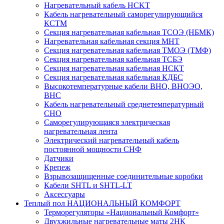
Нагревательный кабель НCKТ
Кабель нагревательный саморегулирующийся
КСТМ
Секция нагревательная кабельная ТСОЭ (НБМК)
Нагревательная кабельная секция МНТ
Секция нагревательная кабельная ТМОЭ (ТМФ)
Секция нагревательная кабельная ТСБЭ
Секция нагревательная кабельная НСКТ
Секция нагревательная кабельная КДБС
Высокотемпературные кабели ВНО, ВНОЭО,
ВНС
Кабель нагревательный среднетемпературный
СНО
Саморегулирующаяся электрическая
нагревательная лента
Электрический нагревательный кабель
постоянной мощности СНФ
Датчики
Крепеж
Взрывозащищенные соединительные коробки
Кабели SHTL и SHTL-LT
Аксессуары
Теплый пол НАЦИОНАЛЬНЫЙ КОМФОРТ
Терморегуляторы «Национальный Комфорт»
Двухжильные нагревательные маты 2НК