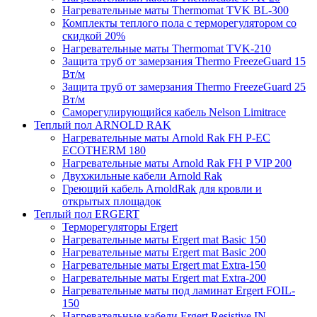
Нагревательные маты Thermomat TVK BL-300
Комплекты теплого пола с терморегулятором со
скидкой 20%
Нагревательные маты Thermomat TVK-210
Защита труб от замерзания Thermo FreezeGuard 15
Вт/м
Защита труб от замерзания Thermo FreezeGuard 25
Вт/м
Саморегулирующийся кабель Nelson Limitrace
Теплый пол ARNOLD RAK
Нагревательные маты Arnold Rak FH P-EC
ECOTHERM 180
Нагревательные маты Arnold Rak FH P VIP 200
Двухжильные кабели Arnold Rak
Греющий кабель ArnoldRak для кровли и
открытых площадок
Теплый пол ERGERT
Терморегуляторы Ergert
Нагревательные маты Ergert mat Basic 150
Нагревательные маты Ergert mat Basic 200
Нагревательные маты Ergert mat Extra-150
Нагревательные маты Ergert mat Extra-200
Нагревательные маты под ламинат Ergert FOIL-
150
Нагревательные кабели Ergert Resistive IN-