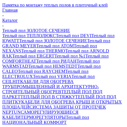
Памятка по монтажу теплых полов в плиточный клей
Главная
-
Каталог
-
Теплый пол ЗОЛОТОЕ СЕЧЕНИЕ
Теплый пол ТЕПЛОЛЮКС
Теплый пол DEVI
Теплый пол
IQWATT
Теплый пол ЗОЛОТОЕ СЕЧЕНИЕ
Теплый пол
GRAND MEYER
Теплый пол ATOM
Теплый пол
NEXANS
Теплый пол THERMO
Теплый пол ARNOLD
RAK
Теплый пол ERGERT
Теплый пол №1
Теплый пол
COMFORTHEAT
Теплый пол РИДАН
Теплый пол
WARMSTAD
Теплый пол HEMSTEDT
Теплый пол
CALEO
Теплый пол RAYCHEM
Теплый пол
ELECTROLUX
Теплый пол VERIA
Теплый пол
CEILHIT
КАБЕЛИ ДЛЯ ОБОГРЕВА
ТРУБ
ПРОМЫШЛЕННЫЙ И АРХИТЕКТУРНО-
СТРОИТЕЛЬНЫЙ ОБОГРЕВ
ТЕПЛЫЙ ПОЛ ПОД
ПАРКЕТ
ТЕПЛЫЙ ПОЛ В СТЯЖКУ
ТЕПЛЫЙ ПОЛ ПОД
ПЛИТКУ
КАБЕЛИ ДЛЯ ОБОГРЕВА КРЫШ И ОТКРЫТЫХ
ПЛОЩАДЕЙ
СИСТЕМА ЗАЩИТЫ ОТ ПРОТЕЧЕК
NEPTUN
САМОРЕГУЛИРУЮЩИЕСЯ
КАБЕЛИ
ТЕРМОРЕГУЛЯТОРЫ
Теплый пол
НАЦИОНАЛЬНЫЙ КОМФОРТ