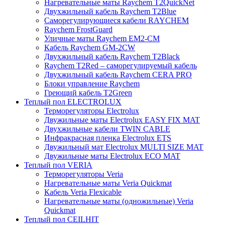
Нагревательные маты Raychem T2QuickNet
Двухжильный кабель Raychem T2Blue
Саморегулирующиеся кабели RAYCHEM
Raychem FrostGuard
Уличные маты Raychem EM2-CM
Кабель Raychem GM-2CW
Двухжильный кабель Raychem T2Black
Raychem T2Red – саморегулируемый кабель
Двухжильный кабель Raychem CERA PRO
Блоки управление Raychem
Греющий кабель T2Green
Теплый пол ELECTROLUX
Терморегуляторы Electrolux
Двужильные маты Electrolux EASY FIX MAT
Двухжильные кабели TWIN CABLE
Инфракрасная пленка Electrolux ETS
Двужильный мат Electrolux MULTI SIZE MAT
Двужильные маты Electrolux ECO MAT
Теплый пол VERIA
Терморегуляторы Veria
Нагревательные маты Veria Quickmat
Кабель Veria Flexicable
Нагревательные маты (одножильные) Veria
Quickmat
Теплый пол CEILHIT