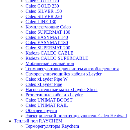
Caleo GOLD 170
Caleo GOLD 230
Caleo SILVER 150
Caleo SILVER 220
Caleo LINE 130
Комплектующие Caleo
Caleo SUPERMAT 130
Caleo EASYMAT 140
Caleo EASYMAT 180
Caleo SUPERMAT 200
Кабель CALEO CABLE
Кабель CALEO SUPERCABLE
Мобильный теплый пол
Терморегуляторы для систем антиобледенения
Саморегулирующийся кабели xLayder
Caleo xLayder Pipe W
Caleo xLayder Pipe
Нагревательные маты xLayder Street
Резистивные кабели xLayder
Caleo UNIMAT BOOST
Caleo UNIMAT RAIL
Обогрев грунта
Электрический полотенцесушитель Caleo Heatwall
Теплый пол RAYCHEM
Терморегуляторы Raychem