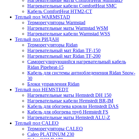
Нагревательные маты ComfortHeat MinimatD
Нагревательные кабели ComfortHeat SMC
Кабель ComfortHeat HTM2-CT
Теплый пол WARMSTAD
Терморегуляторы Warmstad
Нагревательные маты Warmstad WSM
Нагревательные кабели Warmstad WSS
Теплый пол РИДАН
Терморегуляторы Ridan
Нагревательный мат Ridan TF-150
Нагревательный мат Ridan TF-200
Саморегулирующийся нагревательный кабель
Ridan Pipeheat-15
Кабель для системы антиобледенения Ridan Snow-
30
Блоки управления Ridan
Теплый пол HEMSTEDT
Нагревательные маты Hemstedt DH 150
Нагревательные кабели Hemstedt BR-IM
Кабель для обогрева кровли Hemstedt DAS
Кабель для обогрева труб Hemstedt FS
Нагревательные маты Hemstedt ALU-Z
Теплый пол CALEO
Терморегуляторы CALEO
Caleo PLATINUM 230