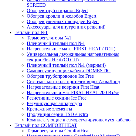
SCREED
Обогрев труб и кранов Ergert
Обогрев кровли и желобов Ergert
Обогрев уличных площадей Ergert
Аксессуары для внутренних решений
Теплый пол №1
Терморегуляторы №1
Пленочный теплый пол №1
Нагревательные маты FIRST HEAT (ТСП)
Универсальная двухжильная нагревательная
секция First Heat (СТСП)
Пленочный теплый пол №1 (мерный)
Саморегулирующие кабели DOMESTIC
Обогрев трубопроводов Ice Free
Системы контроля протечек воды АкваЛорд
Нагревательные коврики First Heat
Нагревательный мат FIRST HEAT 200 Вт/м²
Резистивные секции Ice Free
Регулирующая аппаратура
Крепежные элементы
Продукция серии TSD electro
Комплектующие к саморегулирующемуся кабелю
Теплый пол COMFORTHEAT
Терморегуляторы ComfortHeat