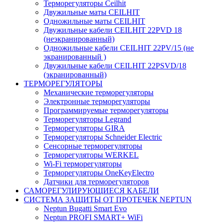
Терморегуляторы Ceilhit
Двужильные маты CEILHIT
Одножильные маты CEILHIT
Двужильные кабели CEILHIT 22PVD 18
(неэкранированный)
Одножильные кабели CEILHIT 22PV/15 (не
экранированный )
Двужильные кабели CEILHIT 22PSVD/18
(экранированный)
ТЕРМОРЕГУЛЯТОРЫ
Механические терморегуляторы
Электронные терморегуляторы
Программируемые терморегуляторы
Терморегуляторы Legrand
Терморегуляторы GIRA
Терморегуляторы Schneider Electric
Сенсорные терморегуляторы
Терморегуляторы WERKEL
Wi-Fi терморегуляторы
Терморегуляторы OneKeyElectro
Датчики для терморегуляторов
САМОРЕГУЛИРУЮЩИЕСЯ КАБЕЛИ
СИСТЕМА ЗАЩИТЫ ОТ ПРОТЕЧЕК NEPTUN
Neptun Bugatti Smart Evo
Neptun PROFI SMART+ WiFi