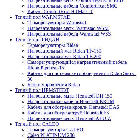
Нагревательные маты ComfortHeat MinimatD
Нагревательные кабели ComfortHeat SMC
Кабель ComfortHeat HTM2-CT
Теплый пол WARMSTAD
Терморегуляторы Warmstad
Нагревательные маты Warmstad WSM
Нагревательные кабели Warmstad WSS
Теплый пол РИДАН
Терморегуляторы Ridan
Нагревательный мат Ridan TF-150
Нагревательный мат Ridan TF-200
Саморегулирующийся нагревательный кабель
Ridan Pipeheat-15
Кабель для системы антиобледенения Ridan Snow-
30
Блоки управления Ridan
Теплый пол HEMSTEDT
Нагревательные маты Hemstedt DH 150
Нагревательные кабели Hemstedt BR-IM
Кабель для обогрева кровли Hemstedt DAS
Кабель для обогрева труб Hemstedt FS
Нагревательные маты Hemstedt ALU-Z
Теплый пол CALEO
Терморегуляторы CALEO
Caleo PLATINUM 230