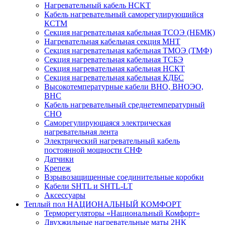
Нагревательный кабель НCKТ
Кабель нагревательный саморегулирующийся
КСТМ
Секция нагревательная кабельная ТСОЭ (НБМК)
Нагревательная кабельная секция МНТ
Секция нагревательная кабельная ТМОЭ (ТМФ)
Секция нагревательная кабельная ТСБЭ
Секция нагревательная кабельная НСКТ
Секция нагревательная кабельная КДБС
Высокотемпературные кабели ВНО, ВНОЭО,
ВНС
Кабель нагревательный среднетемпературный
СНО
Саморегулирующаяся электрическая
нагревательная лента
Электрический нагревательный кабель
постоянной мощности СНФ
Датчики
Крепеж
Взрывозащищенные соединительные коробки
Кабели SHTL и SHTL-LT
Аксессуары
Теплый пол НАЦИОНАЛЬНЫЙ КОМФОРТ
Терморегуляторы «Национальный Комфорт»
Двухжильные нагревательные маты 2НК