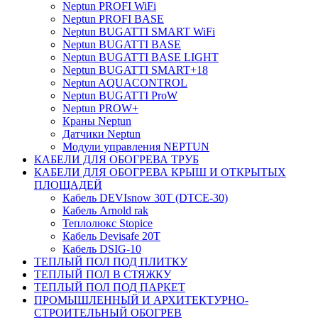
Neptun PROFI WiFi
Neptun PROFI BASE
Neptun BUGATTI SMART WiFi
Neptun BUGATTI BASE
Neptun BUGATTI BASE LIGHT
Neptun BUGATTI SMART+18
Neptun AQUACONTROL
Neptun BUGATTI ProW
Neptun PROW+
Краны Neptun
Датчики Neptun
Модули управления NEPTUN
КАБЕЛИ ДЛЯ ОБОГРЕВА ТРУБ
КАБЕЛИ ДЛЯ ОБОГРЕВА КРЫШ И ОТКРЫТЫХ
ПЛОЩАДЕЙ
Кабель DEVIsnow 30Т (DTCE-30)
Кабель Arnold rak
Теплолюкс Stopice
Кабель Devisafe 20T
Кабель DSIG-10
ТЕПЛЫЙ ПОЛ ПОД ПЛИТКУ
ТЕПЛЫЙ ПОЛ В СТЯЖКУ
ТЕПЛЫЙ ПОЛ ПОД ПАРКЕТ
ПРОМЫШЛЕННЫЙ И АРХИТЕКТУРНО-
СТРОИТЕЛЬНЫЙ ОБОГРЕВ