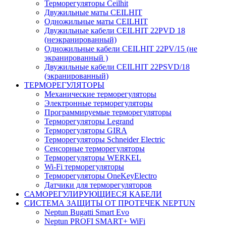
Терморегуляторы Ceilhit
Двужильные маты CEILHIT
Одножильные маты CEILHIT
Двужильные кабели CEILHIT 22PVD 18
(неэкранированный)
Одножильные кабели CEILHIT 22PV/15 (не
экранированный )
Двужильные кабели CEILHIT 22PSVD/18
(экранированный)
ТЕРМОРЕГУЛЯТОРЫ
Механические терморегуляторы
Электронные терморегуляторы
Программируемые терморегуляторы
Терморегуляторы Legrand
Терморегуляторы GIRA
Терморегуляторы Schneider Electric
Сенсорные терморегуляторы
Терморегуляторы WERKEL
Wi-Fi терморегуляторы
Терморегуляторы OneKeyElectro
Датчики для терморегуляторов
САМОРЕГУЛИРУЮЩИЕСЯ КАБЕЛИ
СИСТЕМА ЗАЩИТЫ ОТ ПРОТЕЧЕК NEPTUN
Neptun Bugatti Smart Evo
Neptun PROFI SMART+ WiFi