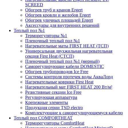
SCREED
Обогрев труб и кранов Ergert
Обогрев кровли и желобов Ergert
Обогрев уличных площадей Ergert
Аксессуары для внутренних решений
Теплый пол №1
Терморегуляторы №1
Пленочный теплый пол №1
Нагревательные маты FIRST HEAT (ТСП)
Универсальная двухжильная нагревательная
секция First Heat (СТСП)
Пленочный теплый пол №1 (мерный)
Саморегулирующие кабели DOMESTIC
Обогрев трубопроводов Ice Free
Системы контроля протечек воды АкваЛорд
Нагревательные коврики First Heat
Нагревательный мат FIRST HEAT 200 Вт/м²
Резистивные секции Ice Free
Регулирующая аппаратура
Крепежные элементы
Продукция серии TSD electro
Комплектующие к саморегулирующемуся кабелю
Теплый пол COMFORTHEAT
Терморегуляторы ComfortHeat