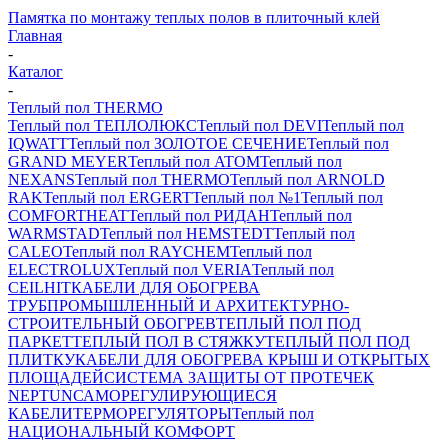
Памятка по монтажу теплых полов в плиточный клей
Главная
-
Каталог
-
Теплый пол THERMO
Теплый пол ТЕПЛОЛЮКС
Теплый пол DEVI
Теплый пол
IQWATT
Теплый пол ЗОЛОТОЕ СЕЧЕНИЕ
Теплый пол
GRAND MEYER
Теплый пол ATOM
Теплый пол
NEXANS
Теплый пол THERMO
Теплый пол ARNOLD
RAK
Теплый пол ERGERT
Теплый пол №1
Теплый пол
COMFORTHEAT
Теплый пол РИДАН
Теплый пол
WARMSTAD
Теплый пол HEMSTEDT
Теплый пол
CALEO
Теплый пол RAYCHEM
Теплый пол
ELECTROLUX
Теплый пол VERIA
Теплый пол
CEILHIT
КАБЕЛИ ДЛЯ ОБОГРЕВА
ТРУБ
ПРОМЫШЛЕННЫЙ И АРХИТЕКТУРНО-
СТРОИТЕЛЬНЫЙ ОБОГРЕВ
ТЕПЛЫЙ ПОЛ ПОД
ПАРКЕТ
ТЕПЛЫЙ ПОЛ В СТЯЖКУ
ТЕПЛЫЙ ПОЛ ПОД
ПЛИТКУ
КАБЕЛИ ДЛЯ ОБОГРЕВА КРЫШ И ОТКРЫТЫХ
ПЛОЩАДЕЙ
СИСТЕМА ЗАЩИТЫ ОТ ПРОТЕЧЕК
NEPTUN
САМОРЕГУЛИРУЮЩИЕСЯ
КАБЕЛИ
ТЕРМОРЕГУЛЯТОРЫ
Теплый пол
НАЦИОНАЛЬНЫЙ КОМФОРТ