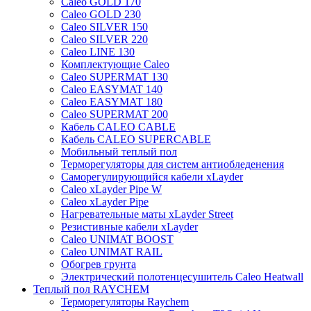
Caleo GOLD 170
Caleo GOLD 230
Caleo SILVER 150
Caleo SILVER 220
Caleo LINE 130
Комплектующие Caleo
Caleo SUPERMAT 130
Caleo EASYMAT 140
Caleo EASYMAT 180
Caleo SUPERMAT 200
Кабель CALEO CABLE
Кабель CALEO SUPERCABLE
Мобильный теплый пол
Терморегуляторы для систем антиобледенения
Саморегулирующийся кабели xLayder
Caleo xLayder Pipe W
Caleo xLayder Pipe
Нагревательные маты xLayder Street
Резистивные кабели xLayder
Caleo UNIMAT BOOST
Caleo UNIMAT RAIL
Обогрев грунта
Электрический полотенцесушитель Caleo Heatwall
Теплый пол RAYCHEM
Терморегуляторы Raychem