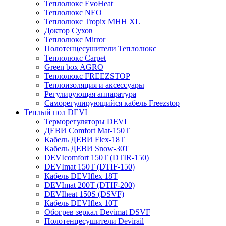
Теплолюкс EvoHeat
Теплолюкс NEO
Теплолюкс Tropix МНН XL
Доктор Сухов
Теплолюкс Mirror
Полотенцесушители Теплолюкс
Теплолюкс Carpet
Green box AGRO
Теплолюкс FREEZSTOP
Теплоизоляция и аксессуары
Регулирующая аппаратура
Cаморегулирующийся кабель Freezstop
Теплый пол DEVI
Терморегуляторы DEVI
ДЕВИ Comfort Mat-150T
Кабель ДЕВИ Flex-18T
Кабель ДЕВИ Snow-30T
DEVIcomfort 150T (DTIR-150)
DEVImat 150T (DTIF-150)
Кабель DEVIflex 18T
DEVImat 200T (DTIF-200)
DEVIheat 150S (DSVF)
Кабель DEVIflex 10T
Обогрев зеркал Devimat DSVF
Полотенцесушители Devirail