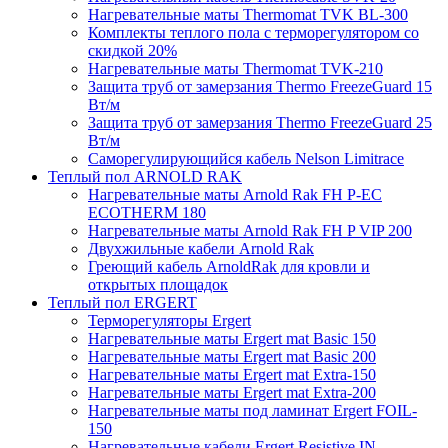
Нагревательные маты Thermomat TVK BL-300
Комплекты теплого пола с терморегулятором со
скидкой 20%
Нагревательные маты Thermomat TVK-210
Защита труб от замерзания Thermo FreezeGuard 15
Вт/м
Защита труб от замерзания Thermo FreezeGuard 25
Вт/м
Саморегулирующийся кабель Nelson Limitrace
Теплый пол ARNOLD RAK
Нагревательные маты Arnold Rak FH P-EC
ECOTHERM 180
Нагревательные маты Arnold Rak FH P VIP 200
Двухжильные кабели Arnold Rak
Греющий кабель ArnoldRak для кровли и
открытых площадок
Теплый пол ERGERT
Терморегуляторы Ergert
Нагревательные маты Ergert mat Basic 150
Нагревательные маты Ergert mat Basic 200
Нагревательные маты Ergert mat Extra-150
Нагревательные маты Ergert mat Extra-200
Нагревательные маты под ламинат Ergert FOIL-
150
Нагревательные кабели Ergert Resistive IN-