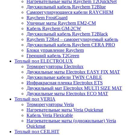
Нагревательные маты Raychem T2QuickNet
Двухжильный кабель Raychem T2Blue
Саморегулирующиеся кабели RAYCHEM
Raychem FrostGuard
Уличные маты Raychem EM2-CM
Кабель Raychem GM-2CW
Двухжильный кабель Raychem T2Black
Raychem T2Red – саморегулируемый кабель
Двухжильный кабель Raychem CERA PRO
Блоки управление Raychem
Греющий кабель T2Green
Теплый пол ELECTROLUX
Терморегуляторы Electrolux
Двужильные маты Electrolux EASY FIX MAT
Двухжильные кабели TWIN CABLE
Инфракрасная пленка Electrolux ETS
Двужильный мат Electrolux MULTI SIZE MAT
Двужильные маты Electrolux ECO MAT
Теплый пол VERIA
Терморегуляторы Veria
Нагревательные маты Veria Quickmat
Кабель Veria Flexicable
Нагревательные маты (одножильные) Veria
Quickmat
Теплый пол CEILHIT