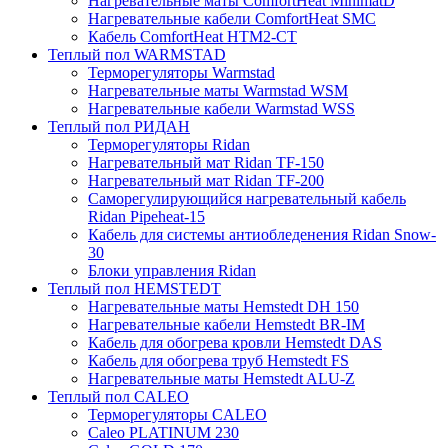
Нагревательные маты ComfortHeat MinimatD
Нагревательные кабели ComfortHeat SMC
Кабель ComfortHeat HTM2-CT
Теплый пол WARMSTAD
Терморегуляторы Warmstad
Нагревательные маты Warmstad WSM
Нагревательные кабели Warmstad WSS
Теплый пол РИДАН
Терморегуляторы Ridan
Нагревательный мат Ridan TF-150
Нагревательный мат Ridan TF-200
Саморегулирующийся нагревательный кабель
Ridan Pipeheat-15
Кабель для системы антиобледенения Ridan Snow-
30
Блоки управления Ridan
Теплый пол HEMSTEDT
Нагревательные маты Hemstedt DH 150
Нагревательные кабели Hemstedt BR-IM
Кабель для обогрева кровли Hemstedt DAS
Кабель для обогрева труб Hemstedt FS
Нагревательные маты Hemstedt ALU-Z
Теплый пол CALEO
Терморегуляторы CALEO
Caleo PLATINUM 230