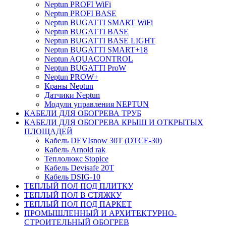
Neptun PROFI WiFi
Neptun PROFI BASE
Neptun BUGATTI SMART WiFi
Neptun BUGATTI BASE
Neptun BUGATTI BASE LIGHT
Neptun BUGATTI SMART+18
Neptun AQUACONTROL
Neptun BUGATTI ProW
Neptun PROW+
Краны Neptun
Датчики Neptun
Модули управления NEPTUN
КАБЕЛИ ДЛЯ ОБОГРЕВА ТРУБ
КАБЕЛИ ДЛЯ ОБОГРЕВА КРЫШ И ОТКРЫТЫХ
ПЛОЩАДЕЙ
Кабель DEVIsnow 30Т (DTCE-30)
Кабель Arnold rak
Теплолюкс Stopice
Кабель Devisafe 20T
Кабель DSIG-10
ТЕПЛЫЙ ПОЛ ПОД ПЛИТКУ
ТЕПЛЫЙ ПОЛ В СТЯЖКУ
ТЕПЛЫЙ ПОЛ ПОД ПАРКЕТ
ПРОМЫШЛЕННЫЙ И АРХИТЕКТУРНО-
СТРОИТЕЛЬНЫЙ ОБОГРЕВ