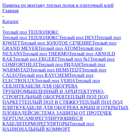
Памятка по монтажу теплых полов в плиточный клей
Главная
-
Каталог
-
Теплый пол ТЕПЛОЛЮКС
Теплый пол ТЕПЛОЛЮКС
Теплый пол DEVI
Теплый пол
IQWATT
Теплый пол ЗОЛОТОЕ СЕЧЕНИЕ
Теплый пол
GRAND MEYER
Теплый пол ATOM
Теплый пол
NEXANS
Теплый пол THERMO
Теплый пол ARNOLD
RAK
Теплый пол ERGERT
Теплый пол №1
Теплый пол
COMFORTHEAT
Теплый пол РИДАН
Теплый пол
WARMSTAD
Теплый пол HEMSTEDT
Теплый пол
CALEO
Теплый пол RAYCHEM
Теплый пол
ELECTROLUX
Теплый пол VERIA
Теплый пол
CEILHIT
КАБЕЛИ ДЛЯ ОБОГРЕВА
ТРУБ
ПРОМЫШЛЕННЫЙ И АРХИТЕКТУРНО-
СТРОИТЕЛЬНЫЙ ОБОГРЕВ
ТЕПЛЫЙ ПОЛ ПОД
ПАРКЕТ
ТЕПЛЫЙ ПОЛ В СТЯЖКУ
ТЕПЛЫЙ ПОЛ ПОД
ПЛИТКУ
КАБЕЛИ ДЛЯ ОБОГРЕВА КРЫШ И ОТКРЫТЫХ
ПЛОЩАДЕЙ
СИСТЕМА ЗАЩИТЫ ОТ ПРОТЕЧЕК
NEPTUN
САМОРЕГУЛИРУЮЩИЕСЯ
КАБЕЛИ
ТЕРМОРЕГУЛЯТОРЫ
Теплый пол
НАЦИОНАЛЬНЫЙ КОМФОРТ