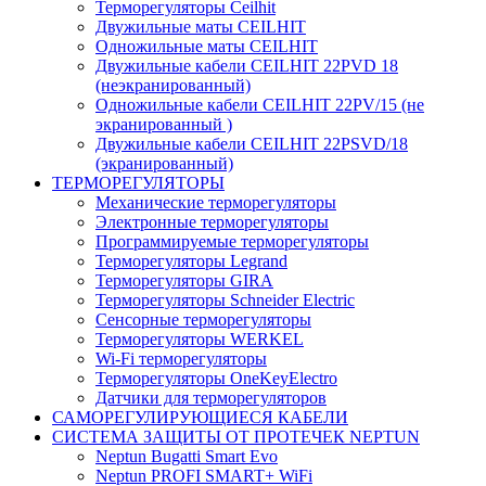
Терморегуляторы Ceilhit
Двужильные маты CEILHIT
Одножильные маты CEILHIT
Двужильные кабели CEILHIT 22PVD 18
(неэкранированный)
Одножильные кабели CEILHIT 22PV/15 (не
экранированный )
Двужильные кабели CEILHIT 22PSVD/18
(экранированный)
ТЕРМОРЕГУЛЯТОРЫ
Механические терморегуляторы
Электронные терморегуляторы
Программируемые терморегуляторы
Терморегуляторы Legrand
Терморегуляторы GIRA
Терморегуляторы Schneider Electric
Сенсорные терморегуляторы
Терморегуляторы WERKEL
Wi-Fi терморегуляторы
Терморегуляторы OneKeyElectro
Датчики для терморегуляторов
САМОРЕГУЛИРУЮЩИЕСЯ КАБЕЛИ
СИСТЕМА ЗАЩИТЫ ОТ ПРОТЕЧЕК NEPTUN
Neptun Bugatti Smart Evo
Neptun PROFI SMART+ WiFi