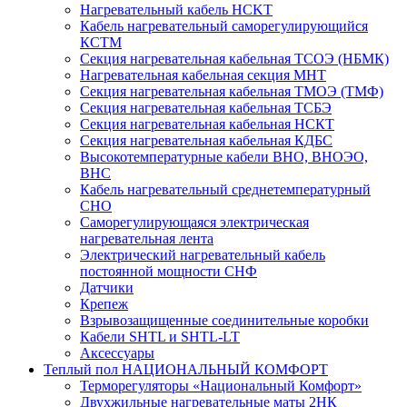
Нагревательный кабель НCKТ
Кабель нагревательный саморегулирующийся
КСТМ
Секция нагревательная кабельная ТСОЭ (НБМК)
Нагревательная кабельная секция МНТ
Секция нагревательная кабельная ТМОЭ (ТМФ)
Секция нагревательная кабельная ТСБЭ
Секция нагревательная кабельная НСКТ
Секция нагревательная кабельная КДБС
Высокотемпературные кабели ВНО, ВНОЭО,
ВНС
Кабель нагревательный среднетемпературный
СНО
Саморегулирующаяся электрическая
нагревательная лента
Электрический нагревательный кабель
постоянной мощности СНФ
Датчики
Крепеж
Взрывозащищенные соединительные коробки
Кабели SHTL и SHTL-LT
Аксессуары
Теплый пол НАЦИОНАЛЬНЫЙ КОМФОРТ
Терморегуляторы «Национальный Комфорт»
Двухжильные нагревательные маты 2НК