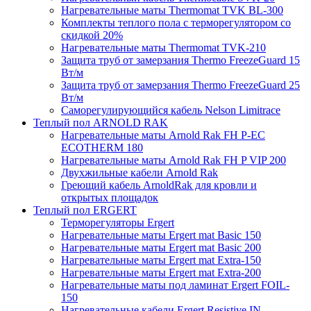
Нагревательные маты Thermomat TVK BL-300
Комплекты теплого пола с терморегулятором со
скидкой 20%
Нагревательные маты Thermomat TVK-210
Защита труб от замерзания Thermo FreezeGuard 15
Вт/м
Защита труб от замерзания Thermo FreezeGuard 25
Вт/м
Саморегулирующийся кабель Nelson Limitrace
Теплый пол ARNOLD RAK
Нагревательные маты Arnold Rak FH P-EC
ECOTHERM 180
Нагревательные маты Arnold Rak FH P VIP 200
Двухжильные кабели Arnold Rak
Греющий кабель ArnoldRak для кровли и
открытых площадок
Теплый пол ERGERT
Терморегуляторы Ergert
Нагревательные маты Ergert mat Basic 150
Нагревательные маты Ergert mat Basic 200
Нагревательные маты Ergert mat Extra-150
Нагревательные маты Ergert mat Extra-200
Нагревательные маты под ламинат Ergert FOIL-
150
Нагревательные кабели Ergert Resistive IN-