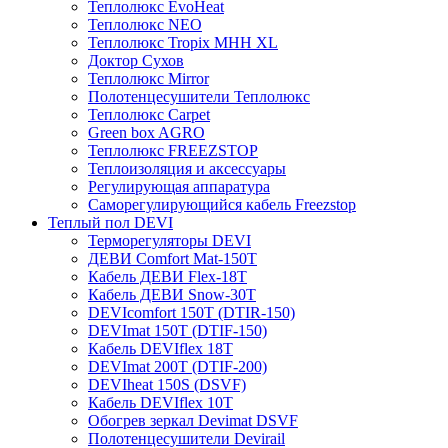
Теплолюкс EvoHeat
Теплолюкс NEO
Теплолюкс Tropix МНН XL
Доктор Сухов
Теплолюкс Mirror
Полотенцесушители Теплолюкс
Теплолюкс Carpet
Green box AGRO
Теплолюкс FREEZSTOP
Теплоизоляция и аксессуары
Регулирующая аппаратура
Cаморегулирующийся кабель Freezstop
Теплый пол DEVI
Терморегуляторы DEVI
ДЕВИ Comfort Mat-150T
Кабель ДЕВИ Flex-18T
Кабель ДЕВИ Snow-30T
DEVIcomfort 150T (DTIR-150)
DEVImat 150T (DTIF-150)
Кабель DEVIflex 18T
DEVImat 200T (DTIF-200)
DEVIheat 150S (DSVF)
Кабель DEVIflex 10T
Обогрев зеркал Devimat DSVF
Полотенцесушители Devirail