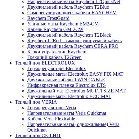
Нагревательные маты Raychem T2QuickNet
Двухжильный кабель Raychem T2Blue
Саморегулирующиеся кабели RAYCHEM
Raychem FrostGuard
Уличные маты Raychem EM2-CM
Кабель Raychem GM-2CW
Двухжильный кабель Raychem T2Black
Raychem T2Red – саморегулируемый кабель
Двухжильный кабель Raychem CERA PRO
Блоки управление Raychem
Греющий кабель T2Green
Теплый пол ELECTROLUX
Терморегуляторы Electrolux
Двужильные маты Electrolux EASY FIX MAT
Двухжильные кабели TWIN CABLE
Инфракрасная пленка Electrolux ETS
Двужильный мат Electrolux MULTI SIZE MAT
Двужильные маты Electrolux ECO MAT
Теплый пол VERIA
Терморегуляторы Veria
Нагревательные маты Veria Quickmat
Кабель Veria Flexicable
Нагревательные маты (одножильные) Veria
Quickmat
Теплый пол CEILHIT