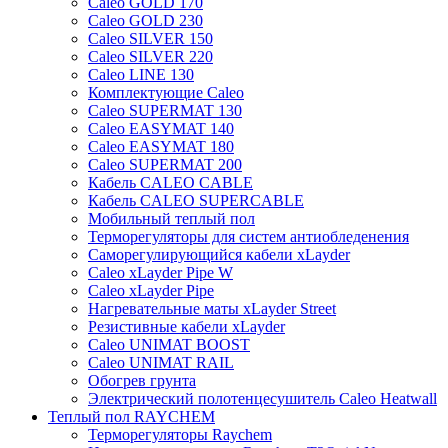
Caleo GOLD 170
Caleo GOLD 230
Caleo SILVER 150
Caleo SILVER 220
Caleo LINE 130
Комплектующие Caleo
Caleo SUPERMAT 130
Caleo EASYMAT 140
Caleo EASYMAT 180
Caleo SUPERMAT 200
Кабель CALEO CABLE
Кабель CALEO SUPERCABLE
Мобильный теплый пол
Терморегуляторы для систем антиобледенения
Саморегулирующийся кабели xLayder
Caleo xLayder Pipe W
Caleo xLayder Pipe
Нагревательные маты xLayder Street
Резистивные кабели xLayder
Caleo UNIMAT BOOST
Caleo UNIMAT RAIL
Обогрев грунта
Электрический полотенцесушитель Caleo Heatwall
Теплый пол RAYCHEM
Терморегуляторы Raychem