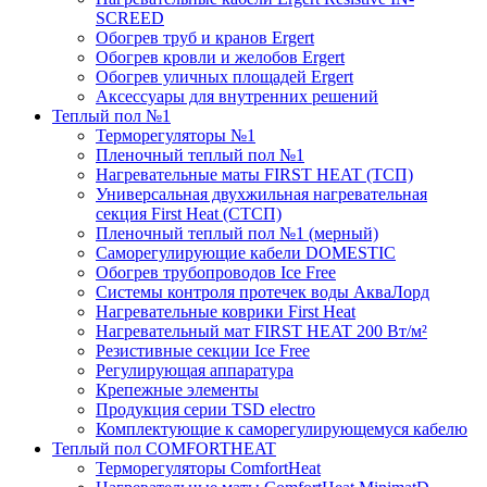
SCREED
Обогрев труб и кранов Ergert
Обогрев кровли и желобов Ergert
Обогрев уличных площадей Ergert
Аксессуары для внутренних решений
Теплый пол №1
Терморегуляторы №1
Пленочный теплый пол №1
Нагревательные маты FIRST HEAT (ТСП)
Универсальная двухжильная нагревательная
секция First Heat (СТСП)
Пленочный теплый пол №1 (мерный)
Саморегулирующие кабели DOMESTIC
Обогрев трубопроводов Ice Free
Системы контроля протечек воды АкваЛорд
Нагревательные коврики First Heat
Нагревательный мат FIRST HEAT 200 Вт/м²
Резистивные секции Ice Free
Регулирующая аппаратура
Крепежные элементы
Продукция серии TSD electro
Комплектующие к саморегулирующемуся кабелю
Теплый пол COMFORTHEAT
Терморегуляторы ComfortHeat