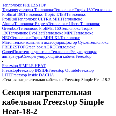
-
Теплолюкс FREEZSTOP
Терморегуляторы Теплолюкс
Теплолюкс Tropix 160
Теплолюкс
Profimat 180
Теплолюкс Tropix ТЛБЭ
Теплолюкс
ProfiRoll
Теплолюкс ULTRA МНН
Теплолюкс
Alumia
Теплолюкс Express
Теплолюкс Liberte
Теплолюкс
Greenbox
Теплолюкс ProfiMat 160
Теплолюкс Tropix
130
Теплолюкс EvoHeat
Теплолюкс MINI
Теплолюкс
NEO
Теплолюкс Tropix МНН XL
Теплолюкс
Mirror
Теплоизоляция и аксессуары
Доктор Сухов
Теплолюкс
FREEZSTOP
Green box AGRO
Теплолюкс
Carpet
Полотенцесушители Теплолюкс
Регулирующая
аппаратура
Cаморегулирующийся кабель Freezstop
-
Freezstop SIMPLE HEAT
Freezstop
Freezstop INSIDE
Freezstop Outside
Freezstop
LITE
Freezstop Inside DACHA
-
Секция нагревательная кабельная Freezstop Simple Heat-18-2
Секция нагревательная
кабельная Freezstop Simple
Heat-18-2