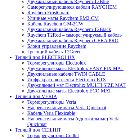
Двухжильный кабель Raychem T2Blue
Саморегулирующиеся кабели RAYCHEM
Raychem FrostGuard
Уличные маты Raychem EM2-CM
Кабель Raychem GM-2CW
Двухжильный кабель Raychem T2Black
Raychem T2Red – саморегулируемый кабель
Двухжильный кабель Raychem CERA PRO
Блоки управление Raychem
Греющий кабель T2Green
Теплый пол ELECTROLUX
Терморегуляторы Electrolux
Двужильные маты Electrolux EASY FIX MAT
Двухжильные кабели TWIN CABLE
Инфракрасная пленка Electrolux ETS
Двужильный мат Electrolux MULTI SIZE MAT
Двужильные маты Electrolux ECO MAT
Теплый пол VERIA
Терморегуляторы Veria
Нагревательные маты Veria Quickmat
Кабель Veria Flexicable
Нагревательные маты (одножильные) Veria
Quickmat
Теплый пол CEILHIT
Терморегуляторы Ceilhit