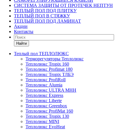
САМОРЕГУЛИРУЮЩИЕСЯ КАБЕЛИ
СИСТЕМА ЗАЩИТЫ ОТ ПРОТЕЧЕК НЕПТУН
ТЕПЛЫЙ ПОЛ ПОД ПЛИТКУ
ТЕПЛЫЙ ПОЛ В СТЯЖКУ
ТЕПЛЫЙ ПОЛ ПОД ЛАМИНАТ
Акции
Контакты
Найти
Теплый пол ТЕПЛОЛЮКС
Терморегуляторы Теплолюкс
Теплолюкс Tropix 160
Теплолюкс Profimat 180
Теплолюкс Tropix ТЛБЭ
Теплолюкс ProfiRoll
Теплолюкс Alumia
Теплолюкс ULTRA МНН
Теплолюкс Express
Теплолюкс Liberte
Теплолюкс Greenbox
Теплолюкс ProfiMat 160
Теплолюкс Tropix 130
Теплолюкс MINI
Теплолюкс EvoHeat