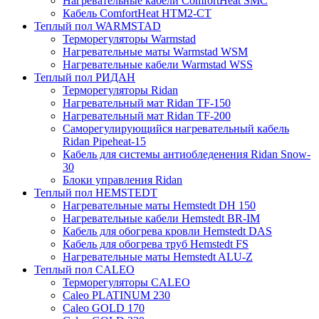
Нагревательные кабели ComfortHeat SMC
Кабель ComfortHeat HTM2-CT
Теплый пол WARMSTAD
Терморегуляторы Warmstad
Нагревательные маты Warmstad WSM
Нагревательные кабели Warmstad WSS
Теплый пол РИДАН
Терморегуляторы Ridan
Нагревательный мат Ridan TF-150
Нагревательный мат Ridan TF-200
Саморегулирующийся нагревательный кабель
Ridan Pipeheat-15
Кабель для системы антиобледенения Ridan Snow-
30
Блоки управления Ridan
Теплый пол HEMSTEDT
Нагревательные маты Hemstedt DH 150
Нагревательные кабели Hemstedt BR-IM
Кабель для обогрева кровли Hemstedt DAS
Кабель для обогрева труб Hemstedt FS
Нагревательные маты Hemstedt ALU-Z
Теплый пол CALEO
Терморегуляторы CALEO
Caleo PLATINUM 230
Caleo GOLD 170