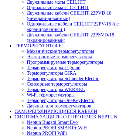
Двужильные маты CEILHIT
Одножильные маты CEILHIT
Двужильные кабели CEILHIT 22PVD 18
(неэкранированный)
Одножильные кабели CEILHIT 22PV/15 (не
экранированный )
Двужильные кабели CEILHIT 22PSVD/18
(экранированный)
ТЕРМОРЕГУЛЯТОРЫ
Механические терморегуляторы
Электронные терморегуляторы
Программируемые терморегуляторы
Терморегуляторы Legrand
Терморегуляторы GIRA
Терморегуляторы Schneider Electric
Сенсорные терморегуляторы
Терморегуляторы WERKEL
Wi-Fi терморегуляторы
Терморегуляторы OneKeyElectro
Датчики для терморегуляторов
САМОРЕГУЛИРУЮЩИЕСЯ КАБЕЛИ
СИСТЕМА ЗАЩИТЫ ОТ ПРОТЕЧЕК NEPTUN
Neptun Bugatti Smart Evo
Neptun PROFI SMART+ WiFi
Neptun PROFI WiFi