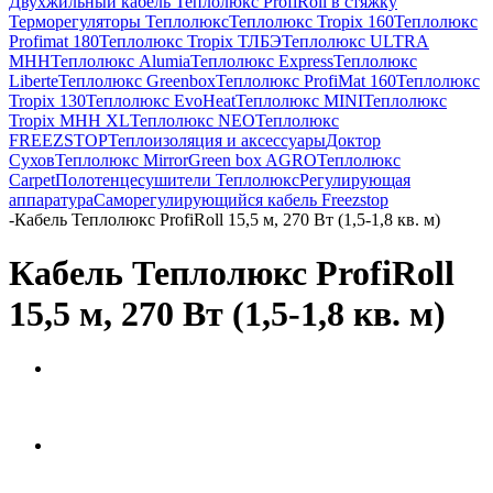
Двухжильный кабель Теплолюкс ProfiRoll в стяжку
Терморегуляторы Теплолюкс
Теплолюкс Tropix 160
Теплолюкс
Profimat 180
Теплолюкс Tropix ТЛБЭ
Теплолюкс ULTRA
МНН
Теплолюкс Alumia
Теплолюкс Express
Теплолюкс
Liberte
Теплолюкс Greenbox
Теплолюкс ProfiMat 160
Теплолюкс
Tropix 130
Теплолюкс EvoHeat
Теплолюкс MINI
Теплолюкс
Tropix МНН XL
Теплолюкс NEO
Теплолюкс
FREEZSTOP
Теплоизоляция и аксессуары
Доктор
Сухов
Теплолюкс Mirror
Green box AGRO
Теплолюкс
Carpet
Полотенцесушители Теплолюкс
Регулирующая
аппаратура
Cаморегулирующийся кабель Freezstop
-
Кабель Теплолюкс ProfiRoll 15,5 м, 270 Вт (1,5-1,8 кв. м)
Кабель Теплолюкс ProfiRoll
15,5 м, 270 Вт (1,5-1,8 кв. м)