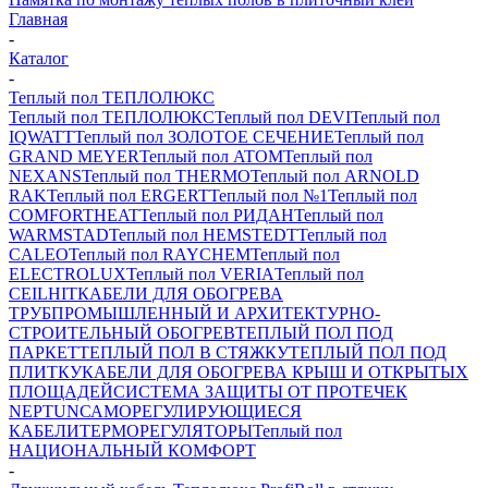
Главная
-
Каталог
-
Теплый пол ТЕПЛОЛЮКС
Теплый пол ТЕПЛОЛЮКС
Теплый пол DEVI
Теплый пол
IQWATT
Теплый пол ЗОЛОТОЕ СЕЧЕНИЕ
Теплый пол
GRAND MEYER
Теплый пол ATOM
Теплый пол
NEXANS
Теплый пол THERMO
Теплый пол ARNOLD
RAK
Теплый пол ERGERT
Теплый пол №1
Теплый пол
COMFORTHEAT
Теплый пол РИДАН
Теплый пол
WARMSTAD
Теплый пол HEMSTEDT
Теплый пол
CALEO
Теплый пол RAYCHEM
Теплый пол
ELECTROLUX
Теплый пол VERIA
Теплый пол
CEILHIT
КАБЕЛИ ДЛЯ ОБОГРЕВА
ТРУБ
ПРОМЫШЛЕННЫЙ И АРХИТЕКТУРНО-
СТРОИТЕЛЬНЫЙ ОБОГРЕВ
ТЕПЛЫЙ ПОЛ ПОД
ПАРКЕТ
ТЕПЛЫЙ ПОЛ В СТЯЖКУ
ТЕПЛЫЙ ПОЛ ПОД
ПЛИТКУ
КАБЕЛИ ДЛЯ ОБОГРЕВА КРЫШ И ОТКРЫТЫХ
ПЛОЩАДЕЙ
СИСТЕМА ЗАЩИТЫ ОТ ПРОТЕЧЕК
NEPTUN
САМОРЕГУЛИРУЮЩИЕСЯ
КАБЕЛИ
ТЕРМОРЕГУЛЯТОРЫ
Теплый пол
НАЦИОНАЛЬНЫЙ КОМФОРТ
-