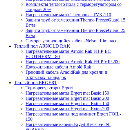
Комплекты теплого пола с терморегулятором со
скидкой 20%
Нагревательные маты Thermomat TVK-210
Защита труб от замерзания Thermo FreezeGuard 15
Вт/м
Защита труб от замерзания Thermo FreezeGuard 25
Вт/м
Саморегулирующийся кабель Nelson Limitrace
Теплый пол ARNOLD RAK
Нагревательные маты Arnold Rak FH P-EC
ECOTHERM 180
Нагревательные маты Arnold Rak FH P VIP 200
Двухжильные кабели Arnold Rak
Греющий кабель ArnoldRak для кровли и
открытых площадок
Теплый пол ERGERT
Терморегуляторы Ergert
Нагревательные маты Ergert mat Basic 150
Нагревательные маты Ergert mat Basic 200
Нагревательные маты Ergert mat Extra-150
Нагревательные маты Ergert mat Extra-200
Нагревательные маты под ламинат Ergert FOIL-
150
Нагревательные кабели Ergert Resistive IN-
SCREED