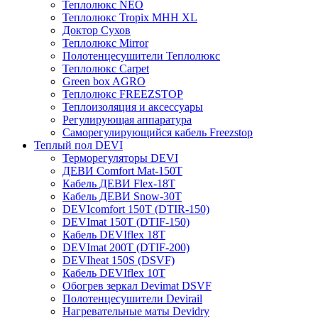
Теплолюкс NEO
Теплолюкс Tropix МНН XL
Доктор Сухов
Теплолюкс Mirror
Полотенцесушители Теплолюкс
Теплолюкс Carpet
Green box AGRO
Теплолюкс FREEZSTOP
Теплоизоляция и аксессуары
Регулирующая аппаратура
Cаморегулирующийся кабель Freezstop
Теплый пол DEVI
Терморегуляторы DEVI
ДЕВИ Comfort Mat-150T
Кабель ДЕВИ Flex-18T
Кабель ДЕВИ Snow-30T
DEVIcomfort 150T (DTIR-150)
DEVImat 150T (DTIF-150)
Кабель DEVIflex 18T
DEVImat 200T (DTIF-200)
DEVIheat 150S (DSVF)
Кабель DEVIflex 10T
Обогрев зеркал Devimat DSVF
Полотенцесушители Devirail
Нагревательные маты Devidry