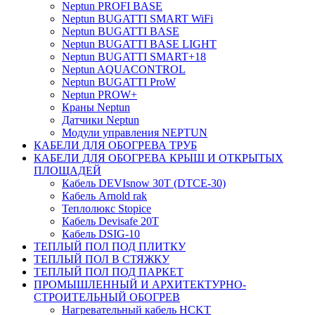
Neptun PROFI BASE
Neptun BUGATTI SMART WiFi
Neptun BUGATTI BASE
Neptun BUGATTI BASE LIGHT
Neptun BUGATTI SMART+18
Neptun AQUACONTROL
Neptun BUGATTI ProW
Neptun PROW+
Краны Neptun
Датчики Neptun
Модули управления NEPTUN
КАБЕЛИ ДЛЯ ОБОГРЕВА ТРУБ
КАБЕЛИ ДЛЯ ОБОГРЕВА КРЫШ И ОТКРЫТЫХ
ПЛОЩАДЕЙ
Кабель DEVIsnow 30Т (DTCE-30)
Кабель Arnold rak
Теплолюкс Stopice
Кабель Devisafe 20T
Кабель DSIG-10
ТЕПЛЫЙ ПОЛ ПОД ПЛИТКУ
ТЕПЛЫЙ ПОЛ В СТЯЖКУ
ТЕПЛЫЙ ПОЛ ПОД ПАРКЕТ
ПРОМЫШЛЕННЫЙ И АРХИТЕКТУРНО-
СТРОИТЕЛЬНЫЙ ОБОГРЕВ
Нагревательный кабель НCKТ