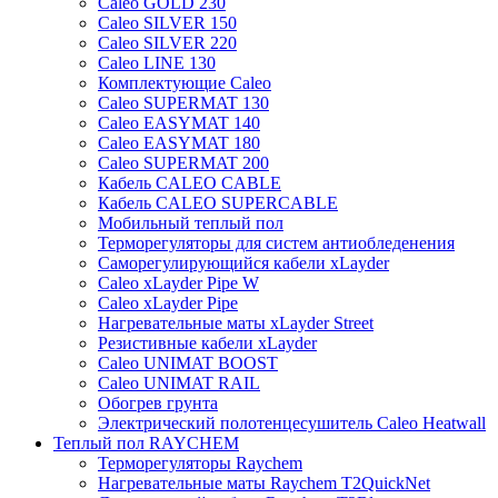
Caleo GOLD 230
Caleo SILVER 150
Caleo SILVER 220
Caleo LINE 130
Комплектующие Caleo
Caleo SUPERMAT 130
Caleo EASYMAT 140
Caleo EASYMAT 180
Caleo SUPERMAT 200
Кабель CALEO CABLE
Кабель CALEO SUPERCABLE
Мобильный теплый пол
Терморегуляторы для систем антиобледенения
Саморегулирующийся кабели xLayder
Caleo xLayder Pipe W
Caleo xLayder Pipe
Нагревательные маты xLayder Street
Резистивные кабели xLayder
Caleo UNIMAT BOOST
Caleo UNIMAT RAIL
Обогрев грунта
Электрический полотенцесушитель Caleo Heatwall
Теплый пол RAYCHEM
Терморегуляторы Raychem
Нагревательные маты Raychem T2QuickNet