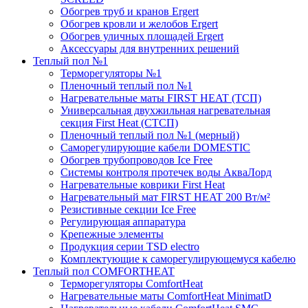
Обогрев труб и кранов Ergert
Обогрев кровли и желобов Ergert
Обогрев уличных площадей Ergert
Аксессуары для внутренних решений
Теплый пол №1
Терморегуляторы №1
Пленочный теплый пол №1
Нагревательные маты FIRST HEAT (ТСП)
Универсальная двухжильная нагревательная
секция First Heat (СТСП)
Пленочный теплый пол №1 (мерный)
Саморегулирующие кабели DOMESTIC
Обогрев трубопроводов Ice Free
Системы контроля протечек воды АкваЛорд
Нагревательные коврики First Heat
Нагревательный мат FIRST HEAT 200 Вт/м²
Резистивные секции Ice Free
Регулирующая аппаратура
Крепежные элементы
Продукция серии TSD electro
Комплектующие к саморегулирующемуся кабелю
Теплый пол COMFORTHEAT
Терморегуляторы ComfortHeat
Нагревательные маты ComfortHeat MinimatD