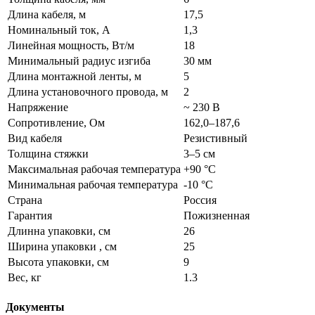
Длина кабеля, м
17,5
Номинальный ток, А
1,3
Линейная мощность, Вт/м
18
Минимальный радиус изгиба
30 мм
Длина монтажной ленты, м
5
Длина установочного провода, м
2
Напряжение
~ 230 В
Сопротивление, Ом
162,0–187,6
Вид кабеля
Резистивный
Толщина стяжки
3–5 см
Максимальная рабочая температура
+90 °C
Минимальная рабочая температура
-10 °C
Страна
Россия
Гарантия
Пожизненная
Длинна упаковки, см
26
Ширина упаковки , см
25
Высота упаковки, см
9
Вес, кг
1.3
Документы