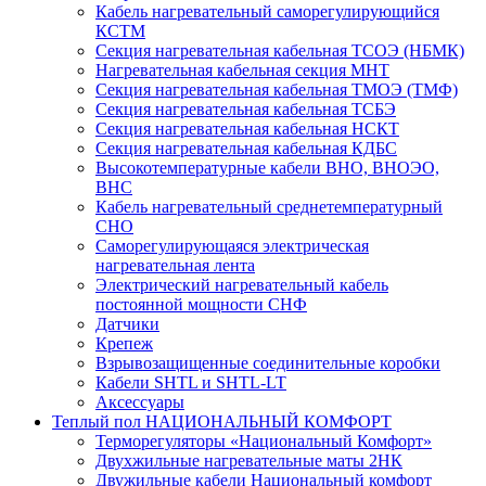
Кабель нагревательный саморегулирующийся
КСТМ
Секция нагревательная кабельная ТСОЭ (НБМК)
Нагревательная кабельная секция МНТ
Секция нагревательная кабельная ТМОЭ (ТМФ)
Секция нагревательная кабельная ТСБЭ
Секция нагревательная кабельная НСКТ
Секция нагревательная кабельная КДБС
Высокотемпературные кабели ВНО, ВНОЭО,
ВНС
Кабель нагревательный среднетемпературный
СНО
Саморегулирующаяся электрическая
нагревательная лента
Электрический нагревательный кабель
постоянной мощности СНФ
Датчики
Крепеж
Взрывозащищенные соединительные коробки
Кабели SHTL и SHTL-LT
Аксессуары
Теплый пол НАЦИОНАЛЬНЫЙ КОМФОРТ
Терморегуляторы «Национальный Комфорт»
Двухжильные нагревательные маты 2НК
Двужильные кабели Национальный комфорт