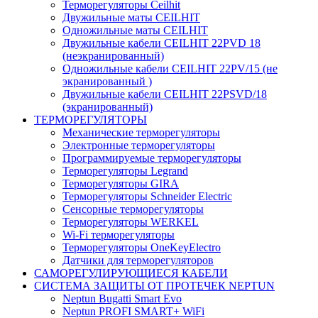
Терморегуляторы Ceilhit
Двужильные маты CEILHIT
Одножильные маты CEILHIT
Двужильные кабели CEILHIT 22PVD 18
(неэкранированный)
Одножильные кабели CEILHIT 22PV/15 (не
экранированный )
Двужильные кабели CEILHIT 22PSVD/18
(экранированный)
ТЕРМОРЕГУЛЯТОРЫ
Механические терморегуляторы
Электронные терморегуляторы
Программируемые терморегуляторы
Терморегуляторы Legrand
Терморегуляторы GIRA
Терморегуляторы Schneider Electric
Сенсорные терморегуляторы
Терморегуляторы WERKEL
Wi-Fi терморегуляторы
Терморегуляторы OneKeyElectro
Датчики для терморегуляторов
САМОРЕГУЛИРУЮЩИЕСЯ КАБЕЛИ
СИСТЕМА ЗАЩИТЫ ОТ ПРОТЕЧЕК NEPTUN
Neptun Bugatti Smart Evo
Neptun PROFI SMART+ WiFi