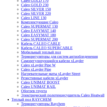
Caleo GOLD 170
Caleo GOLD 230
Caleo SILVER 150
Caleo SILVER 220
Caleo LINE 130
Комплектующие Caleo
Caleo SUPERMAT 130
Caleo EASYMAT 140
Caleo EASYMAT 180
Caleo SUPERMAT 200
Кабель CALEO CABLE
Кабель CALEO SUPERCABLE
Мобильный теплый пол
Терморегуляторы для систем антиобледенения
Саморегулирующийся кабели xLayder
Caleo xLayder Pipe W
Caleo xLayder Pipe
Нагревательные маты xLayder Street
Резистивные кабели xLayder
Caleo UNIMAT BOOST
Caleo UNIMAT RAIL
Обогрев грунта
Электрический полотенцесушитель Caleo Heatwall
Теплый пол RAYCHEM
Терморегуляторы Raychem