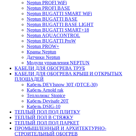
Neptun PROFI WiFi
Neptun PROFI BASE
Neptun BUGATTI SMART WiFi
Neptun BUGATTI BASE
Neptun BUGATTI BASE LIGHT
Neptun BUGATTI SMART+18
Neptun AQUACONTROL
Neptun BUGATTI ProW
Neptun PROW+
Краны Neptun
Датчики Neptun
Модули управления NEPTUN
КАБЕЛИ ДЛЯ ОБОГРЕВА ТРУБ
КАБЕЛИ ДЛЯ ОБОГРЕВА КРЫШ И ОТКРЫТЫХ
ПЛОЩАДЕЙ
Кабель DEVIsnow 30Т (DTCE-30)
Кабель Arnold rak
Теплолюкс Stopice
Кабель Devisafe 20T
Кабель DSIG-10
ТЕПЛЫЙ ПОЛ ПОД ПЛИТКУ
ТЕПЛЫЙ ПОЛ В СТЯЖКУ
ТЕПЛЫЙ ПОЛ ПОД ПАРКЕТ
ПРОМЫШЛЕННЫЙ И АРХИТЕКТУРНО-
СТРОИТЕЛЬНЫЙ ОБОГРЕВ