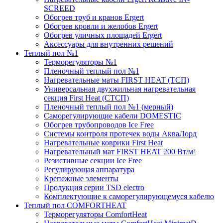
SCREED
Обогрев труб и кранов Ergert
Обогрев кровли и желобов Ergert
Обогрев уличных площадей Ergert
Аксессуары для внутренних решений
Теплый пол №1
Терморегуляторы №1
Пленочный теплый пол №1
Нагревательные маты FIRST HEAT (ТСП)
Универсальная двухжильная нагревательная
секция First Heat (СТСП)
Пленочный теплый пол №1 (мерный)
Саморегулирующие кабели DOMESTIC
Обогрев трубопроводов Ice Free
Системы контроля протечек воды АкваЛорд
Нагревательные коврики First Heat
Нагревательный мат FIRST HEAT 200 Вт/м²
Резистивные секции Ice Free
Регулирующая аппаратура
Крепежные элементы
Продукция серии TSD electro
Комплектующие к саморегулирующемуся кабелю
Теплый пол COMFORTHEAT
Терморегуляторы ComfortHeat