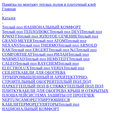
Памятка по монтажу теплых полов в плиточный клей
Главная
-
Каталог
-
Теплый пол НАЦИОНАЛЬНЫЙ КОМФОРТ
Теплый пол ТЕПЛОЛЮКС
Теплый пол DEVI
Теплый пол
IQWATT
Теплый пол ЗОЛОТОЕ СЕЧЕНИЕ
Теплый пол
GRAND MEYER
Теплый пол ATOM
Теплый пол
NEXANS
Теплый пол THERMO
Теплый пол ARNOLD
RAK
Теплый пол ERGERT
Теплый пол №1
Теплый пол
COMFORTHEAT
Теплый пол РИДАН
Теплый пол
WARMSTAD
Теплый пол HEMSTEDT
Теплый пол
CALEO
Теплый пол RAYCHEM
Теплый пол
ELECTROLUX
Теплый пол VERIA
Теплый пол
CEILHIT
КАБЕЛИ ДЛЯ ОБОГРЕВА
ТРУБ
ПРОМЫШЛЕННЫЙ И АРХИТЕКТУРНО-
СТРОИТЕЛЬНЫЙ ОБОГРЕВ
ТЕПЛЫЙ ПОЛ ПОД
ПАРКЕТ
ТЕПЛЫЙ ПОЛ В СТЯЖКУ
ТЕПЛЫЙ ПОЛ ПОД
ПЛИТКУ
КАБЕЛИ ДЛЯ ОБОГРЕВА КРЫШ И ОТКРЫТЫХ
ПЛОЩАДЕЙ
СИСТЕМА ЗАЩИТЫ ОТ ПРОТЕЧЕК
NEPTUN
САМОРЕГУЛИРУЮЩИЕСЯ
КАБЕЛИ
ТЕРМОРЕГУЛЯТОРЫ
Теплый пол
НАЦИОНАЛЬНЫЙ КОМФОРТ