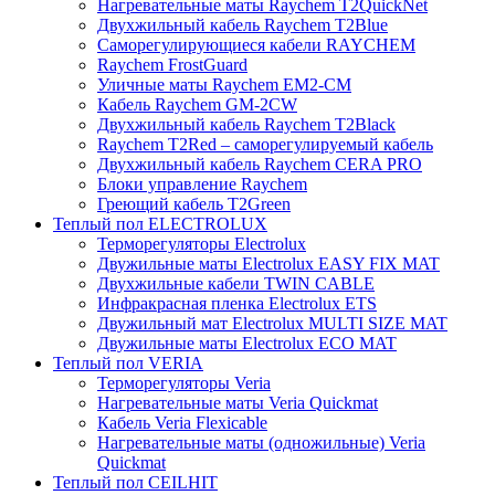
Нагревательные маты Raychem T2QuickNet
Двухжильный кабель Raychem T2Blue
Саморегулирующиеся кабели RAYCHEM
Raychem FrostGuard
Уличные маты Raychem EM2-CM
Кабель Raychem GM-2CW
Двухжильный кабель Raychem T2Black
Raychem T2Red – саморегулируемый кабель
Двухжильный кабель Raychem CERA PRO
Блоки управление Raychem
Греющий кабель T2Green
Теплый пол ELECTROLUX
Терморегуляторы Electrolux
Двужильные маты Electrolux EASY FIX MAT
Двухжильные кабели TWIN CABLE
Инфракрасная пленка Electrolux ETS
Двужильный мат Electrolux MULTI SIZE MAT
Двужильные маты Electrolux ECO MAT
Теплый пол VERIA
Терморегуляторы Veria
Нагревательные маты Veria Quickmat
Кабель Veria Flexicable
Нагревательные маты (одножильные) Veria
Quickmat
Теплый пол CEILHIT