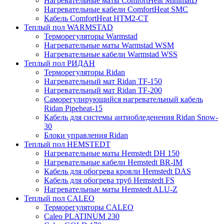
Нагревательные маты ComfortHeat MinimatD
Нагревательные кабели ComfortHeat SMC
Кабель ComfortHeat HTM2-CT
Теплый пол WARMSTAD
Терморегуляторы Warmstad
Нагревательные маты Warmstad WSM
Нагревательные кабели Warmstad WSS
Теплый пол РИДАН
Терморегуляторы Ridan
Нагревательный мат Ridan TF-150
Нагревательный мат Ridan TF-200
Саморегулирующийся нагревательный кабель
Ridan Pipeheat-15
Кабель для системы антиобледенения Ridan Snow-
30
Блоки управления Ridan
Теплый пол HEMSTEDT
Нагревательные маты Hemstedt DH 150
Нагревательные кабели Hemstedt BR-IM
Кабель для обогрева кровли Hemstedt DAS
Кабель для обогрева труб Hemstedt FS
Нагревательные маты Hemstedt ALU-Z
Теплый пол CALEO
Терморегуляторы CALEO
Caleo PLATINUM 230