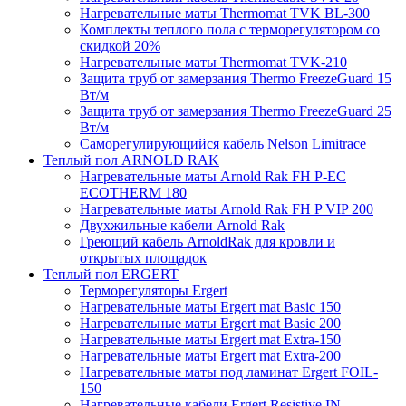
Нагревательные маты Thermomat TVK BL-300
Комплекты теплого пола с терморегулятором со
скидкой 20%
Нагревательные маты Thermomat TVK-210
Защита труб от замерзания Thermo FreezeGuard 15
Вт/м
Защита труб от замерзания Thermo FreezeGuard 25
Вт/м
Саморегулирующийся кабель Nelson Limitrace
Теплый пол ARNOLD RAK
Нагревательные маты Arnold Rak FH P-EC
ECOTHERM 180
Нагревательные маты Arnold Rak FH P VIP 200
Двухжильные кабели Arnold Rak
Греющий кабель ArnoldRak для кровли и
открытых площадок
Теплый пол ERGERT
Терморегуляторы Ergert
Нагревательные маты Ergert mat Basic 150
Нагревательные маты Ergert mat Basic 200
Нагревательные маты Ergert mat Extra-150
Нагревательные маты Ergert mat Extra-200
Нагревательные маты под ламинат Ergert FOIL-
150
Нагревательные кабели Ergert Resistive IN-