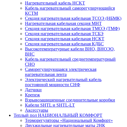
Нагревательный кабель НCKТ
Кабель нагревательный саморегулирующийся
КСТМ
Секция нагревательная кабельная ТСОЭ (НБМК)
Нагревательная кабельная секция МНТ
Секция нагревательная кабельная ТМОЭ (ТМФ)
Секция нагревательная кабельная ТСБЭ
Секция нагревательная кабельная НСКТ
Секция нагревательная кабельная КДБС
Высокотемпературные кабели ВНО, ВНОЭО,
ВНС
Кабель нагревательный среднетемпературный
СНО
Саморегулирующаяся электрическая
нагревательная лента
Электрический нагревательный кабель
постоянной мощности СНФ
Датчики
Крепеж
Взрывозащищенные соединительные коробки
Кабели SHTL и SHTL-LT
Аксессуары
Теплый пол НАЦИОНАЛЬНЫЙ КОМФОРТ
Терморегуляторы «Национальный Комфорт»
Двухжильные нагревательные маты 2НК