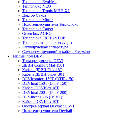
Теплолюкс EvoHeat
Теплолюкс NEO
Теплолюкс Tropix МНН XL
Доктор Сухов
Теплолюкс Mirror
Полотенцесушители Теплолюкс
Теплолюкс Carpet
Green box AGRO
Теплолюкс FREEZSTOP
Теплоизоляция и аксессуары
Регулирующая аппаратура
Cаморегулирующийся кабель Freezstop
Теплый пол DEVI
Терморегуляторы DEVI
ДЕВИ Comfort Mat-150T
Кабель ДЕВИ Flex-18T
Кабель ДЕВИ Snow-30T
DEVIcomfort 150T (DTIR-150)
DEVImat 150T (DTIF-150)
Кабель DEVIflex 18T
DEVImat 200T (DTIF-200)
DEVIheat 150S (DSVF)
Кабель DEVIflex 10T
Обогрев зеркал Devimat DSVF
Полотенцесушители Devirail