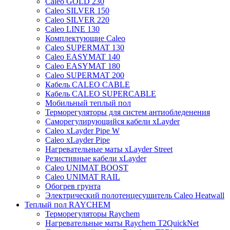
Caleo GOLD 230
Caleo SILVER 150
Caleo SILVER 220
Caleo LINE 130
Комплектующие Caleo
Caleo SUPERMAT 130
Caleo EASYMAT 140
Caleo EASYMAT 180
Caleo SUPERMAT 200
Кабель CALEO CABLE
Кабель CALEO SUPERCABLE
Мобильный теплый пол
Терморегуляторы для систем антиобледенения
Саморегулирующийся кабели xLayder
Caleo xLayder Pipe W
Caleo xLayder Pipe
Нагревательные маты xLayder Street
Резистивные кабели xLayder
Caleo UNIMAT BOOST
Caleo UNIMAT RAIL
Обогрев грунта
Электрический полотенцесушитель Caleo Heatwall
Теплый пол RAYCHEM
Терморегуляторы Raychem
Нагревательные маты Raychem T2QuickNet