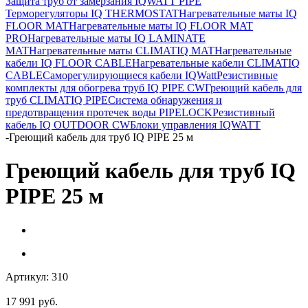
Защита труб от замерзания IQWATT PIPE
Терморегуляторы IQ THERMOSTAT
Нагревательные маты IQ
FLOOR MAT
Нагревательные маты IQ FLOOR MAT
PRO
Нагревательные маты IQ LAMINATE
MAT
Нагревательные маты CLIMATIQ MAT
Нагревательные
кабели IQ FLOOR CABLE
Нагревательные кабели CLIMATIQ
CABLE
Саморегулирующиеся кабели IQWatt
Резистивные
комплекты для обогрева труб IQ PIPE CW
Греющий кабель для
труб CLIMATIQ PIPE
Система обнаружения и
предотвращения протечек воды PIPELOCK
Резистивный
кабель IQ OUTDOOR CW
Блоки управления IQWATT
-
Греющий кабель для труб IQ PIPE 25 м
Греющий кабель для труб IQ
PIPE 25 м
Артикул:
310
17 991
руб.