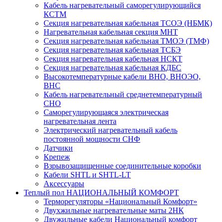
Кабель нагревательный саморегулирующийся
КСТМ
Секция нагревательная кабельная ТСОЭ (НБМК)
Нагревательная кабельная секция МНТ
Секция нагревательная кабельная ТМОЭ (ТМФ)
Секция нагревательная кабельная ТСБЭ
Секция нагревательная кабельная НСКТ
Секция нагревательная кабельная КДБС
Высокотемпературные кабели ВНО, ВНОЭО,
ВНС
Кабель нагревательный среднетемпературный
СНО
Саморегулирующаяся электрическая
нагревательная лента
Электрический нагревательный кабель
постоянной мощности СНФ
Датчики
Крепеж
Взрывозащищенные соединительные коробки
Кабели SHTL и SHTL-LT
Аксессуары
Теплый пол НАЦИОНАЛЬНЫЙ КОМФОРТ
Терморегуляторы «Национальный Комфорт»
Двухжильные нагревательные маты 2НК
Двужильные кабели Национальный комфорт