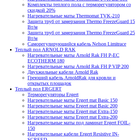
Комплекты теплого пола с терморегулятором со
скидкой 20%
Нагревательные маты Thermomat TVK-210
Защита труб от замерзания Thermo FreezeGuard 15
Вт/м
Защита труб от замерзания Thermo FreezeGuard 25
Вт/м
Саморегулирующийся кабель Nelson Limitrace
Теплый пол ARNOLD RAK
Нагревательные маты Arnold Rak FH P-EC
ECOTHERM 180
Нагревательные маты Arnold Rak FH P VIP 200
Двухжильные кабели Arnold Rak
Греющий кабель ArnoldRak для кровли и
открытых площадок
Теплый пол ERGERT
Терморегуляторы Ergert
Нагревательные маты Ergert mat Basic 150
Нагревательные маты Ergert mat Basic 200
Нагревательные маты Ergert mat Extra-150
Нагревательные маты Ergert mat Extra-200
Нагревательные маты под ламинат Ergert FOIL-
150
Нагревательные кабели Ergert Resistive IN-
SCREED