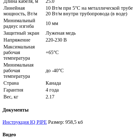
Длина кабеля, м
25.0
Линейная
10 Вт/м при 5°С на металлической трубе
мощность, Вт/м
20 Вт/м внутри трубопровода (в воде)
Минимальный
10 мм
радиус изгиба
Защитный экран
Луженая медь
Напряжение
220-230 В
Максимальная
рабочая
+65°С
температура
Минимальная
рабочая
до -40°С
температура
Страна
Канада
Гарантия
4 года
Вес, кг
2.17
Документы
Инструкция IQ PIPE
Размер: 958,5 кб
Видео