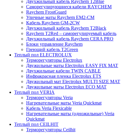
Двухжильный кабель Raychem T2Blue
Саморегулирующиеся кабели RAYCHEM
Raychem FrostGuard
Уличные маты Raychem EM2-CM
Кабель Raychem GM-2CW
Двухжильный кабель Raychem T2Black
Raychem T2Red – саморегулируемый кабель
Двухжильный кабель Raychem CERA PRO
Блоки управление Raychem
Греющий кабель T2Green
Теплый пол ELECTROLUX
Терморегуляторы Electrolux
Двужильные маты Electrolux EASY FIX MAT
Двухжильные кабели TWIN CABLE
Инфракрасная пленка Electrolux ETS
Двужильный мат Electrolux MULTI SIZE MAT
Двужильные маты Electrolux ECO MAT
Теплый пол VERIA
Терморегуляторы Veria
Нагревательные маты Veria Quickmat
Кабель Veria Flexicable
Нагревательные маты (одножильные) Veria
Quickmat
Теплый пол CEILHIT
Терморегуляторы Ceilhit