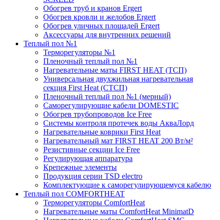
Обогрев труб и кранов Ergert
Обогрев кровли и желобов Ergert
Обогрев уличных площадей Ergert
Аксессуары для внутренних решений
Теплый пол №1
Терморегуляторы №1
Пленочный теплый пол №1
Нагревательные маты FIRST HEAT (ТСП)
Универсальная двухжильная нагревательная
секция First Heat (СТСП)
Пленочный теплый пол №1 (мерный)
Саморегулирующие кабели DOMESTIC
Обогрев трубопроводов Ice Free
Системы контроля протечек воды АкваЛорд
Нагревательные коврики First Heat
Нагревательный мат FIRST HEAT 200 Вт/м²
Резистивные секции Ice Free
Регулирующая аппаратура
Крепежные элементы
Продукция серии TSD electro
Комплектующие к саморегулирующемуся кабелю
Теплый пол COMFORTHEAT
Терморегуляторы ComfortHeat
Нагревательные маты ComfortHeat MinimatD