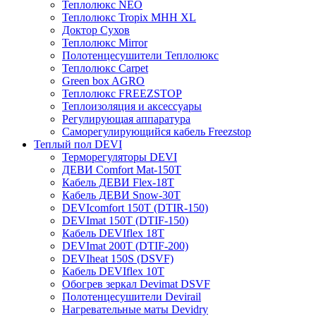
Теплолюкс NEO
Теплолюкс Tropix МНН XL
Доктор Сухов
Теплолюкс Mirror
Полотенцесушители Теплолюкс
Теплолюкс Carpet
Green box AGRO
Теплолюкс FREEZSTOP
Теплоизоляция и аксессуары
Регулирующая аппаратура
Cаморегулирующийся кабель Freezstop
Теплый пол DEVI
Терморегуляторы DEVI
ДЕВИ Comfort Mat-150T
Кабель ДЕВИ Flex-18T
Кабель ДЕВИ Snow-30T
DEVIcomfort 150T (DTIR-150)
DEVImat 150T (DTIF-150)
Кабель DEVIflex 18T
DEVImat 200T (DTIF-200)
DEVIheat 150S (DSVF)
Кабель DEVIflex 10T
Обогрев зеркал Devimat DSVF
Полотенцесушители Devirail
Нагревательные маты Devidry