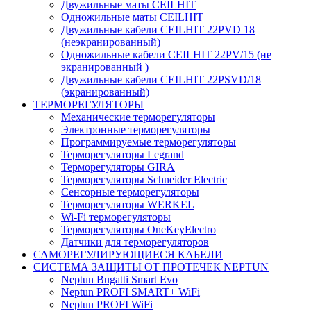
Двужильные маты CEILHIT
Одножильные маты CEILHIT
Двужильные кабели CEILHIT 22PVD 18
(неэкранированный)
Одножильные кабели CEILHIT 22PV/15 (не
экранированный )
Двужильные кабели CEILHIT 22PSVD/18
(экранированный)
ТЕРМОРЕГУЛЯТОРЫ
Механические терморегуляторы
Электронные терморегуляторы
Программируемые терморегуляторы
Терморегуляторы Legrand
Терморегуляторы GIRA
Терморегуляторы Schneider Electric
Сенсорные терморегуляторы
Терморегуляторы WERKEL
Wi-Fi терморегуляторы
Терморегуляторы OneKeyElectro
Датчики для терморегуляторов
САМОРЕГУЛИРУЮЩИЕСЯ КАБЕЛИ
СИСТЕМА ЗАЩИТЫ ОТ ПРОТЕЧЕК NEPTUN
Neptun Bugatti Smart Evo
Neptun PROFI SMART+ WiFi
Neptun PROFI WiFi