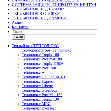
САМОРЕГУЛИРУЮЩИЕСЯ КАБЕЛИ
СИСТЕМА ЗАЩИТЫ ОТ ПРОТЕЧЕК НЕПТУН
ТЕПЛЫЙ ПОЛ ПОД ПЛИТКУ
ТЕПЛЫЙ ПОЛ В СТЯЖКУ
ТЕПЛЫЙ ПОЛ ПОД ЛАМИНАТ
Акции
Контакты
Найти
Теплый пол ТЕПЛОЛЮКС
Терморегуляторы Теплолюкс
Теплолюкс Tropix 160
Теплолюкс Profimat 180
Теплолюкс Tropix ТЛБЭ
Теплолюкс ProfiRoll
Теплолюкс Alumia
Теплолюкс ULTRA МНН
Теплолюкс Express
Теплолюкс Liberte
Теплолюкс Greenbox
Теплолюкс ProfiMat 160
Теплолюкс Tropix 130
Теплолюкс MINI
Теплолюкс EvoHeat