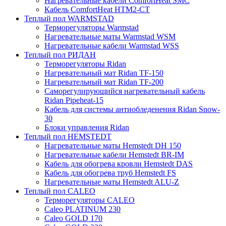
Нагревательные кабели ComfortHeat SMC
Кабель ComfortHeat HTM2-CT
Теплый пол WARMSTAD
Терморегуляторы Warmstad
Нагревательные маты Warmstad WSM
Нагревательные кабели Warmstad WSS
Теплый пол РИДАН
Терморегуляторы Ridan
Нагревательный мат Ridan TF-150
Нагревательный мат Ridan TF-200
Саморегулирующийся нагревательный кабель
Ridan Pipeheat-15
Кабель для системы антиобледенения Ridan Snow-
30
Блоки управления Ridan
Теплый пол HEMSTEDT
Нагревательные маты Hemstedt DH 150
Нагревательные кабели Hemstedt BR-IM
Кабель для обогрева кровли Hemstedt DAS
Кабель для обогрева труб Hemstedt FS
Нагревательные маты Hemstedt ALU-Z
Теплый пол CALEO
Терморегуляторы CALEO
Caleo PLATINUM 230
Caleo GOLD 170