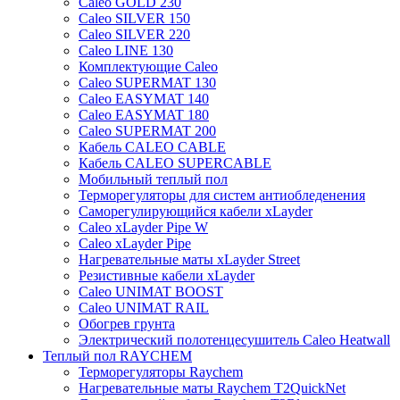
Caleo GOLD 230
Caleo SILVER 150
Caleo SILVER 220
Caleo LINE 130
Комплектующие Caleo
Caleo SUPERMAT 130
Caleo EASYMAT 140
Caleo EASYMAT 180
Caleo SUPERMAT 200
Кабель CALEO CABLE
Кабель CALEO SUPERCABLE
Мобильный теплый пол
Терморегуляторы для систем антиобледенения
Саморегулирующийся кабели xLayder
Caleo xLayder Pipe W
Caleo xLayder Pipe
Нагревательные маты xLayder Street
Резистивные кабели xLayder
Caleo UNIMAT BOOST
Caleo UNIMAT RAIL
Обогрев грунта
Электрический полотенцесушитель Caleo Heatwall
Теплый пол RAYCHEM
Терморегуляторы Raychem
Нагревательные маты Raychem T2QuickNet