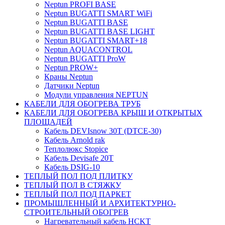
Neptun PROFI BASE
Neptun BUGATTI SMART WiFi
Neptun BUGATTI BASE
Neptun BUGATTI BASE LIGHT
Neptun BUGATTI SMART+18
Neptun AQUACONTROL
Neptun BUGATTI ProW
Neptun PROW+
Краны Neptun
Датчики Neptun
Модули управления NEPTUN
КАБЕЛИ ДЛЯ ОБОГРЕВА ТРУБ
КАБЕЛИ ДЛЯ ОБОГРЕВА КРЫШ И ОТКРЫТЫХ
ПЛОЩАДЕЙ
Кабель DEVIsnow 30Т (DTCE-30)
Кабель Arnold rak
Теплолюкс Stopice
Кабель Devisafe 20T
Кабель DSIG-10
ТЕПЛЫЙ ПОЛ ПОД ПЛИТКУ
ТЕПЛЫЙ ПОЛ В СТЯЖКУ
ТЕПЛЫЙ ПОЛ ПОД ПАРКЕТ
ПРОМЫШЛЕННЫЙ И АРХИТЕКТУРНО-
СТРОИТЕЛЬНЫЙ ОБОГРЕВ
Нагревательный кабель НCKТ