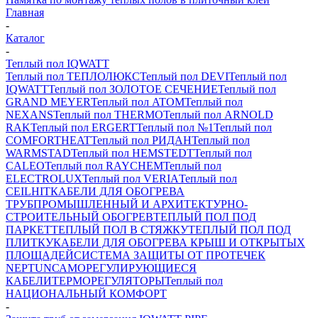
Главная
-
Каталог
-
Теплый пол IQWATT
Теплый пол ТЕПЛОЛЮКС
Теплый пол DEVI
Теплый пол
IQWATT
Теплый пол ЗОЛОТОЕ СЕЧЕНИЕ
Теплый пол
GRAND MEYER
Теплый пол ATOM
Теплый пол
NEXANS
Теплый пол THERMO
Теплый пол ARNOLD
RAK
Теплый пол ERGERT
Теплый пол №1
Теплый пол
COMFORTHEAT
Теплый пол РИДАН
Теплый пол
WARMSTAD
Теплый пол HEMSTEDT
Теплый пол
CALEO
Теплый пол RAYCHEM
Теплый пол
ELECTROLUX
Теплый пол VERIA
Теплый пол
CEILHIT
КАБЕЛИ ДЛЯ ОБОГРЕВА
ТРУБ
ПРОМЫШЛЕННЫЙ И АРХИТЕКТУРНО-
СТРОИТЕЛЬНЫЙ ОБОГРЕВ
ТЕПЛЫЙ ПОЛ ПОД
ПАРКЕТ
ТЕПЛЫЙ ПОЛ В СТЯЖКУ
ТЕПЛЫЙ ПОЛ ПОД
ПЛИТКУ
КАБЕЛИ ДЛЯ ОБОГРЕВА КРЫШ И ОТКРЫТЫХ
ПЛОЩАДЕЙ
СИСТЕМА ЗАЩИТЫ ОТ ПРОТЕЧЕК
NEPTUN
САМОРЕГУЛИРУЮЩИЕСЯ
КАБЕЛИ
ТЕРМОРЕГУЛЯТОРЫ
Теплый пол
НАЦИОНАЛЬНЫЙ КОМФОРТ
-