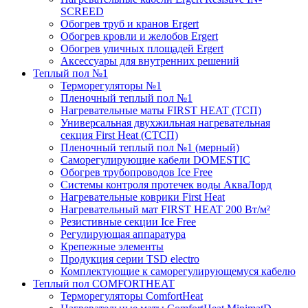
SCREED
Обогрев труб и кранов Ergert
Обогрев кровли и желобов Ergert
Обогрев уличных площадей Ergert
Аксессуары для внутренних решений
Теплый пол №1
Терморегуляторы №1
Пленочный теплый пол №1
Нагревательные маты FIRST HEAT (ТСП)
Универсальная двухжильная нагревательная
секция First Heat (СТСП)
Пленочный теплый пол №1 (мерный)
Саморегулирующие кабели DOMESTIC
Обогрев трубопроводов Ice Free
Системы контроля протечек воды АкваЛорд
Нагревательные коврики First Heat
Нагревательный мат FIRST HEAT 200 Вт/м²
Резистивные секции Ice Free
Регулирующая аппаратура
Крепежные элементы
Продукция серии TSD electro
Комплектующие к саморегулирующемуся кабелю
Теплый пол COMFORTHEAT
Терморегуляторы ComfortHeat