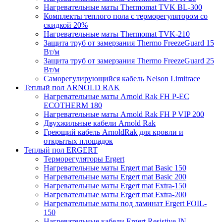
Нагревательные маты Thermomat TVK BL-300
Комплекты теплого пола с терморегулятором со
скидкой 20%
Нагревательные маты Thermomat TVK-210
Защита труб от замерзания Thermo FreezeGuard 15
Вт/м
Защита труб от замерзания Thermo FreezeGuard 25
Вт/м
Саморегулирующийся кабель Nelson Limitrace
Теплый пол ARNOLD RAK
Нагревательные маты Arnold Rak FH P-EC
ECOTHERM 180
Нагревательные маты Arnold Rak FH P VIP 200
Двухжильные кабели Arnold Rak
Греющий кабель ArnoldRak для кровли и
открытых площадок
Теплый пол ERGERT
Терморегуляторы Ergert
Нагревательные маты Ergert mat Basic 150
Нагревательные маты Ergert mat Basic 200
Нагревательные маты Ergert mat Extra-150
Нагревательные маты Ergert mat Extra-200
Нагревательные маты под ламинат Ergert FOIL-
150
Нагревательные кабели Ergert Resistive IN-