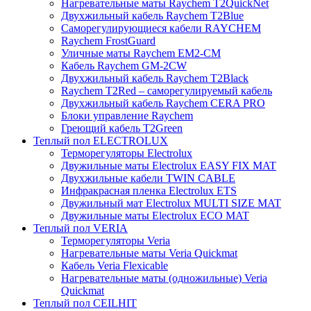
Нагревательные маты Raychem T2QuickNet
Двухжильный кабель Raychem T2Blue
Саморегулирующиеся кабели RAYCHEM
Raychem FrostGuard
Уличные маты Raychem EM2-CM
Кабель Raychem GM-2CW
Двухжильный кабель Raychem T2Black
Raychem T2Red – саморегулируемый кабель
Двухжильный кабель Raychem CERA PRO
Блоки управление Raychem
Греющий кабель T2Green
Теплый пол ELECTROLUX
Терморегуляторы Electrolux
Двужильные маты Electrolux EASY FIX MAT
Двухжильные кабели TWIN CABLE
Инфракрасная пленка Electrolux ETS
Двужильный мат Electrolux MULTI SIZE MAT
Двужильные маты Electrolux ECO MAT
Теплый пол VERIA
Терморегуляторы Veria
Нагревательные маты Veria Quickmat
Кабель Veria Flexicable
Нагревательные маты (одножильные) Veria
Quickmat
Теплый пол CEILHIT