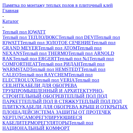
Памятка по монтажу теплых полов в плиточный клей
Главная
-
Каталог
-
Теплый пол IQWATT
Теплый пол ТЕПЛОЛЮКС
Теплый пол DEVI
Теплый пол
IQWATT
Теплый пол ЗОЛОТОЕ СЕЧЕНИЕ
Теплый пол
GRAND MEYER
Теплый пол ATOM
Теплый пол
NEXANS
Теплый пол THERMO
Теплый пол ARNOLD
RAK
Теплый пол ERGERT
Теплый пол №1
Теплый пол
COMFORTHEAT
Теплый пол РИДАН
Теплый пол
WARMSTAD
Теплый пол HEMSTEDT
Теплый пол
CALEO
Теплый пол RAYCHEM
Теплый пол
ELECTROLUX
Теплый пол VERIA
Теплый пол
CEILHIT
КАБЕЛИ ДЛЯ ОБОГРЕВА
ТРУБ
ПРОМЫШЛЕННЫЙ И АРХИТЕКТУРНО-
СТРОИТЕЛЬНЫЙ ОБОГРЕВ
ТЕПЛЫЙ ПОЛ ПОД
ПАРКЕТ
ТЕПЛЫЙ ПОЛ В СТЯЖКУ
ТЕПЛЫЙ ПОЛ ПОД
ПЛИТКУ
КАБЕЛИ ДЛЯ ОБОГРЕВА КРЫШ И ОТКРЫТЫХ
ПЛОЩАДЕЙ
СИСТЕМА ЗАЩИТЫ ОТ ПРОТЕЧЕК
NEPTUN
САМОРЕГУЛИРУЮЩИЕСЯ
КАБЕЛИ
ТЕРМОРЕГУЛЯТОРЫ
Теплый пол
НАЦИОНАЛЬНЫЙ КОМФОРТ