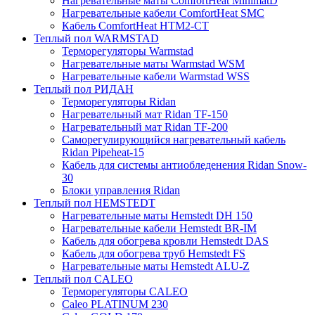
Нагревательные маты ComfortHeat MinimatD
Нагревательные кабели ComfortHeat SMC
Кабель ComfortHeat HTM2-CT
Теплый пол WARMSTAD
Терморегуляторы Warmstad
Нагревательные маты Warmstad WSM
Нагревательные кабели Warmstad WSS
Теплый пол РИДАН
Терморегуляторы Ridan
Нагревательный мат Ridan TF-150
Нагревательный мат Ridan TF-200
Саморегулирующийся нагревательный кабель
Ridan Pipeheat-15
Кабель для системы антиобледенения Ridan Snow-
30
Блоки управления Ridan
Теплый пол HEMSTEDT
Нагревательные маты Hemstedt DH 150
Нагревательные кабели Hemstedt BR-IM
Кабель для обогрева кровли Hemstedt DAS
Кабель для обогрева труб Hemstedt FS
Нагревательные маты Hemstedt ALU-Z
Теплый пол CALEO
Терморегуляторы CALEO
Caleo PLATINUM 230