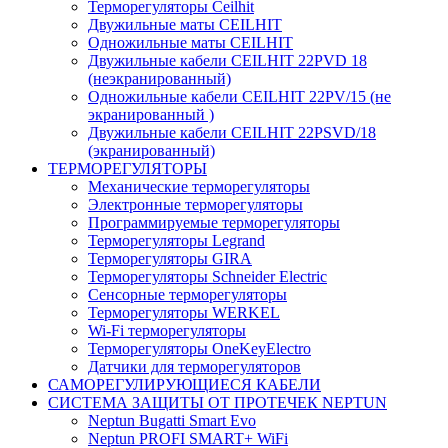
Терморегуляторы Ceilhit
Двужильные маты CEILHIT
Одножильные маты CEILHIT
Двужильные кабели CEILHIT 22PVD 18
(неэкранированный)
Одножильные кабели CEILHIT 22PV/15 (не
экранированный )
Двужильные кабели CEILHIT 22PSVD/18
(экранированный)
ТЕРМОРЕГУЛЯТОРЫ
Механические терморегуляторы
Электронные терморегуляторы
Программируемые терморегуляторы
Терморегуляторы Legrand
Терморегуляторы GIRA
Терморегуляторы Schneider Electric
Сенсорные терморегуляторы
Терморегуляторы WERKEL
Wi-Fi терморегуляторы
Терморегуляторы OneKeyElectro
Датчики для терморегуляторов
САМОРЕГУЛИРУЮЩИЕСЯ КАБЕЛИ
СИСТЕМА ЗАЩИТЫ ОТ ПРОТЕЧЕК NEPTUN
Neptun Bugatti Smart Evo
Neptun PROFI SMART+ WiFi