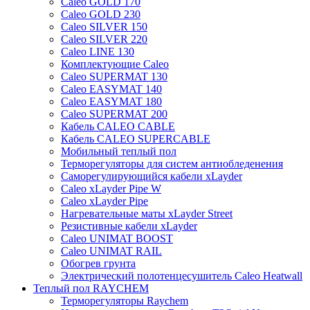
Caleo GOLD 170
Caleo GOLD 230
Caleo SILVER 150
Caleo SILVER 220
Caleo LINE 130
Комплектующие Caleo
Caleo SUPERMAT 130
Caleo EASYMAT 140
Caleo EASYMAT 180
Caleo SUPERMAT 200
Кабель CALEO CABLE
Кабель CALEO SUPERCABLE
Мобильный теплый пол
Терморегуляторы для систем антиобледенения
Саморегулирующийся кабели xLayder
Caleo xLayder Pipe W
Caleo xLayder Pipe
Нагревательные маты xLayder Street
Резистивные кабели xLayder
Caleo UNIMAT BOOST
Caleo UNIMAT RAIL
Обогрев грунта
Электрический полотенцесушитель Caleo Heatwall
Теплый пол RAYCHEM
Терморегуляторы Raychem