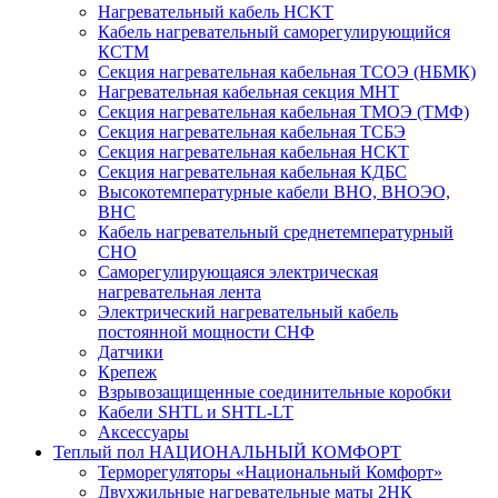
Нагревательный кабель НCKТ
Кабель нагревательный саморегулирующийся
КСТМ
Секция нагревательная кабельная ТСОЭ (НБМК)
Нагревательная кабельная секция МНТ
Секция нагревательная кабельная ТМОЭ (ТМФ)
Секция нагревательная кабельная ТСБЭ
Секция нагревательная кабельная НСКТ
Секция нагревательная кабельная КДБС
Высокотемпературные кабели ВНО, ВНОЭО,
ВНС
Кабель нагревательный среднетемпературный
СНО
Саморегулирующаяся электрическая
нагревательная лента
Электрический нагревательный кабель
постоянной мощности СНФ
Датчики
Крепеж
Взрывозащищенные соединительные коробки
Кабели SHTL и SHTL-LT
Аксессуары
Теплый пол НАЦИОНАЛЬНЫЙ КОМФОРТ
Терморегуляторы «Национальный Комфорт»
Двухжильные нагревательные маты 2НК