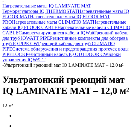
-
Нагревательные маты IQ LAMINATE MAT
Терморегуляторы IQ THERMOSTAT
Нагревательные маты IQ
FLOOR MAT
Нагревательные маты IQ FLOOR MAT
PRO
Нагревательные маты CLIMATIQ MAT
Нагревательные
кабели IQ FLOOR CABLE
Нагревательные кабели CLIMATIQ
CABLE
Саморегулирующиеся кабели IQWatt
Греющий кабель
для труб IQWATT PIPE
Резистивные комплекты для обогрева
труб IQ PIPE CW
Греющий кабель для труб CLIMATIQ
PIPE
Система обнаружения и предотвращения протечек воды
PIPELOCK
Резистивный кабель IQ OUTDOOR CW
Блоки
управления IQWATT
-
Ультратонкий греющий мат IQ LAMINATE MAT – 12,0 м²
Ультратонкий греющий мат
IQ LAMINATE MAT – 12,0 м²
12 м²