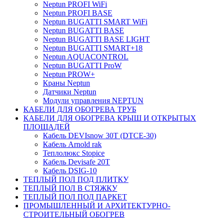
Neptun PROFI WiFi
Neptun PROFI BASE
Neptun BUGATTI SMART WiFi
Neptun BUGATTI BASE
Neptun BUGATTI BASE LIGHT
Neptun BUGATTI SMART+18
Neptun AQUACONTROL
Neptun BUGATTI ProW
Neptun PROW+
Краны Neptun
Датчики Neptun
Модули управления NEPTUN
КАБЕЛИ ДЛЯ ОБОГРЕВА ТРУБ
КАБЕЛИ ДЛЯ ОБОГРЕВА КРЫШ И ОТКРЫТЫХ
ПЛОЩАДЕЙ
Кабель DEVIsnow 30Т (DTCE-30)
Кабель Arnold rak
Теплолюкс Stopice
Кабель Devisafe 20T
Кабель DSIG-10
ТЕПЛЫЙ ПОЛ ПОД ПЛИТКУ
ТЕПЛЫЙ ПОЛ В СТЯЖКУ
ТЕПЛЫЙ ПОЛ ПОД ПАРКЕТ
ПРОМЫШЛЕННЫЙ И АРХИТЕКТУРНО-
СТРОИТЕЛЬНЫЙ ОБОГРЕВ