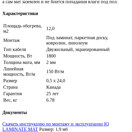
а сам мат заземлен и не боится попадания влаги под пол.
Характеристики
Площадь обогрева,
12,0
м2
Под ламинат, паркетная доску,
Монтаж
ковролин, линолеум
Тип кабеля
Двужильный, экранированный
Мощность, Вт
1800
Толщина мата, мм
2 мм
Линейная
150 Вт/м
мощность, Вт/м
Размер
0,5 х 24,0
Страна
Канада
Гарантия
25 лет
Вес, кг
6.78
Документы
Скачать инструкцию по монтажу и эксплуатации IQ
LAMINATE MAT
Размер: 1,9 мб