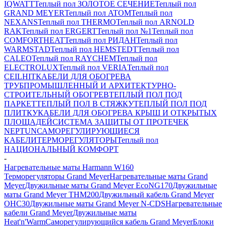
IQWATT
Теплый пол ЗОЛОТОЕ СЕЧЕНИЕ
Теплый пол
GRAND MEYER
Теплый пол ATOM
Теплый пол
NEXANS
Теплый пол THERMO
Теплый пол ARNOLD
RAK
Теплый пол ERGERT
Теплый пол №1
Теплый пол
COMFORTHEAT
Теплый пол РИДАН
Теплый пол
WARMSTAD
Теплый пол HEMSTEDT
Теплый пол
CALEO
Теплый пол RAYCHEM
Теплый пол
ELECTROLUX
Теплый пол VERIA
Теплый пол
CEILHIT
КАБЕЛИ ДЛЯ ОБОГРЕВА
ТРУБ
ПРОМЫШЛЕННЫЙ И АРХИТЕКТУРНО-
СТРОИТЕЛЬНЫЙ ОБОГРЕВ
ТЕПЛЫЙ ПОЛ ПОД
ПАРКЕТ
ТЕПЛЫЙ ПОЛ В СТЯЖКУ
ТЕПЛЫЙ ПОЛ ПОД
ПЛИТКУ
КАБЕЛИ ДЛЯ ОБОГРЕВА КРЫШ И ОТКРЫТЫХ
ПЛОЩАДЕЙ
СИСТЕМА ЗАЩИТЫ ОТ ПРОТЕЧЕК
NEPTUN
САМОРЕГУЛИРУЮЩИЕСЯ
КАБЕЛИ
ТЕРМОРЕГУЛЯТОРЫ
Теплый пол
НАЦИОНАЛЬНЫЙ КОМФОРТ
-
Нагревательные маты Harmann W160
Терморегуляторы Grand Meyer
Нагревательные маты Grand
Meyer
Двужильные маты Grand Meyer EcoNG170
Двужильные
маты Grand Meyer THM200
Двужильный кабель Grand Meyer
OHC30
Двужильные маты Grand Meyer N-CDS
Нагревательные
кабели Grand Meyer
Двужильные маты
Heat'n'Warm
Саморегулирующийся кабель Grand Meyer
Блоки