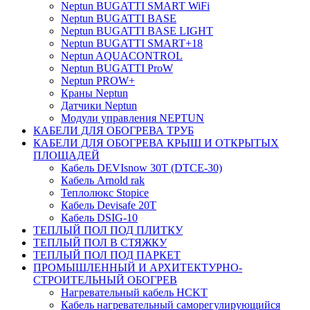
Neptun BUGATTI SMART WiFi
Neptun BUGATTI BASE
Neptun BUGATTI BASE LIGHT
Neptun BUGATTI SMART+18
Neptun AQUACONTROL
Neptun BUGATTI ProW
Neptun PROW+
Краны Neptun
Датчики Neptun
Модули управления NEPTUN
КАБЕЛИ ДЛЯ ОБОГРЕВА ТРУБ
КАБЕЛИ ДЛЯ ОБОГРЕВА КРЫШ И ОТКРЫТЫХ
ПЛОЩАДЕЙ
Кабель DEVIsnow 30Т (DTCE-30)
Кабель Arnold rak
Теплолюкс Stopice
Кабель Devisafe 20T
Кабель DSIG-10
ТЕПЛЫЙ ПОЛ ПОД ПЛИТКУ
ТЕПЛЫЙ ПОЛ В СТЯЖКУ
ТЕПЛЫЙ ПОЛ ПОД ПАРКЕТ
ПРОМЫШЛЕННЫЙ И АРХИТЕКТУРНО-
СТРОИТЕЛЬНЫЙ ОБОГРЕВ
Нагревательный кабель НCKТ
Кабель нагревательный саморегулирующийся