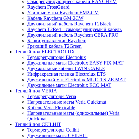
Саморегулирующиеся кабели RAYCHEM
Raychem FrostGuard
Уличные маты Raychem EM2-CM
Кабель Raychem GM-2CW
Двухжильный кабель Raychem T2Black
Raychem T2Red – саморегулируемый кабель
Двухжильный кабель Raychem CERA PRO
Блоки управление Raychem
Греющий кабель T2Green
Теплый пол ELECTROLUX
Терморегуляторы Electrolux
Двужильные маты Electrolux EASY FIX MAT
Двухжильные кабели TWIN CABLE
Инфракрасная пленка Electrolux ETS
Двужильный мат Electrolux MULTI SIZE MAT
Двужильные маты Electrolux ECO MAT
Теплый пол VERIA
Терморегуляторы Veria
Нагревательные маты Veria Quickmat
Кабель Veria Flexicable
Нагревательные маты (одножильные) Veria
Quickmat
Теплый пол CEILHIT
Терморегуляторы Ceilhit
Двужильные маты CEILHIT