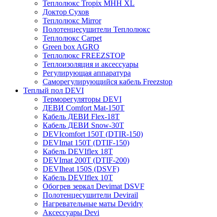
Теплолюкс Tropix МНН XL
Доктор Сухов
Теплолюкс Mirror
Полотенцесушители Теплолюкс
Теплолюкс Carpet
Green box AGRO
Теплолюкс FREEZSTOP
Теплоизоляция и аксессуары
Регулирующая аппаратура
Cаморегулирующийся кабель Freezstop
Теплый пол DEVI
Терморегуляторы DEVI
ДЕВИ Comfort Mat-150T
Кабель ДЕВИ Flex-18T
Кабель ДЕВИ Snow-30T
DEVIcomfort 150T (DTIR-150)
DEVImat 150T (DTIF-150)
Кабель DEVIflex 18T
DEVImat 200T (DTIF-200)
DEVIheat 150S (DSVF)
Кабель DEVIflex 10T
Обогрев зеркал Devimat DSVF
Полотенцесушители Devirail
Нагревательные маты Devidry
Аксессуары Devi