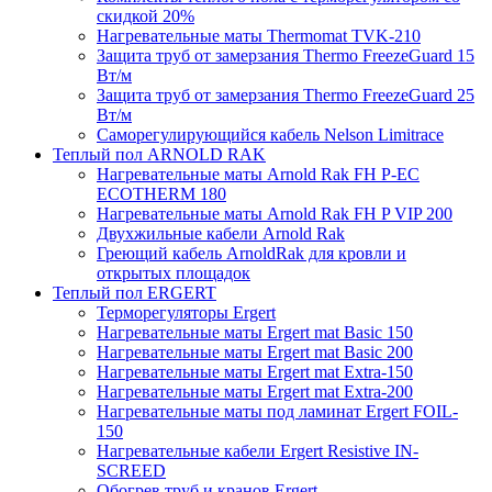
скидкой 20%
Нагревательные маты Thermomat TVK-210
Защита труб от замерзания Thermo FreezeGuard 15
Вт/м
Защита труб от замерзания Thermo FreezeGuard 25
Вт/м
Саморегулирующийся кабель Nelson Limitrace
Теплый пол ARNOLD RAK
Нагревательные маты Arnold Rak FH P-EC
ECOTHERM 180
Нагревательные маты Arnold Rak FH P VIP 200
Двухжильные кабели Arnold Rak
Греющий кабель ArnoldRak для кровли и
открытых площадок
Теплый пол ERGERT
Терморегуляторы Ergert
Нагревательные маты Ergert mat Basic 150
Нагревательные маты Ergert mat Basic 200
Нагревательные маты Ergert mat Extra-150
Нагревательные маты Ergert mat Extra-200
Нагревательные маты под ламинат Ergert FOIL-
150
Нагревательные кабели Ergert Resistive IN-
SCREED
Обогрев труб и кранов Ergert