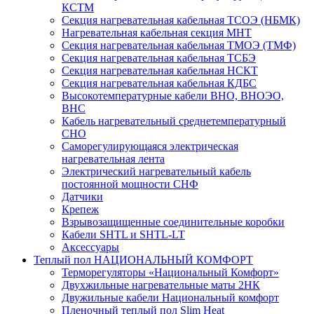
КСТМ
Секция нагревательная кабельная ТСОЭ (НБМК)
Нагревательная кабельная секция МНТ
Секция нагревательная кабельная ТМОЭ (ТМФ)
Секция нагревательная кабельная ТСБЭ
Секция нагревательная кабельная НСКТ
Секция нагревательная кабельная КДБС
Высокотемпературные кабели ВНО, ВНОЭО,
ВНС
Кабель нагревательный среднетемпературный
СНО
Саморегулирующаяся электрическая
нагревательная лента
Электрический нагревательный кабель
постоянной мощности СНФ
Датчики
Крепеж
Взрывозащищенные соединительные коробки
Кабели SHTL и SHTL-LT
Аксессуары
Теплый пол НАЦИОНАЛЬНЫЙ КОМФОРТ
Терморегуляторы «Национальный Комфорт»
Двухжильные нагревательные маты 2НК
Двужильные кабели Национальный комфорт
Пленочный теплый пол Slim Heat