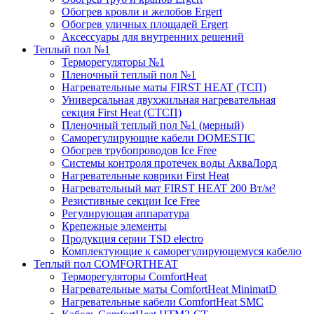
Обогрев кровли и желобов Ergert
Обогрев уличных площадей Ergert
Аксессуары для внутренних решений
Теплый пол №1
Терморегуляторы №1
Пленочный теплый пол №1
Нагревательные маты FIRST HEAT (ТСП)
Универсальная двухжильная нагревательная
секция First Heat (СТСП)
Пленочный теплый пол №1 (мерный)
Саморегулирующие кабели DOMESTIC
Обогрев трубопроводов Ice Free
Системы контроля протечек воды АкваЛорд
Нагревательные коврики First Heat
Нагревательный мат FIRST HEAT 200 Вт/м²
Резистивные секции Ice Free
Регулирующая аппаратура
Крепежные элементы
Продукция серии TSD electro
Комплектующие к саморегулирующемуся кабелю
Теплый пол COMFORTHEAT
Терморегуляторы ComfortHeat
Нагревательные маты ComfortHeat MinimatD
Нагревательные кабели ComfortHeat SMC