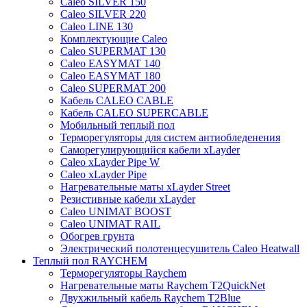
Caleo SILVER 150
Caleo SILVER 220
Caleo LINE 130
Комплектующие Caleo
Caleo SUPERMAT 130
Caleo EASYMAT 140
Caleo EASYMAT 180
Caleo SUPERMAT 200
Кабель CALEO CABLE
Кабель CALEO SUPERCABLE
Мобильный теплый пол
Терморегуляторы для систем антиобледенения
Саморегулирующийся кабели xLayder
Caleo xLayder Pipe W
Caleo xLayder Pipe
Нагревательные маты xLayder Street
Резистивные кабели xLayder
Caleo UNIMAT BOOST
Caleo UNIMAT RAIL
Обогрев грунта
Электрический полотенцесушитель Caleo Heatwall
Теплый пол RAYCHEM
Терморегуляторы Raychem
Нагревательные маты Raychem T2QuickNet
Двухжильный кабель Raychem T2Blue