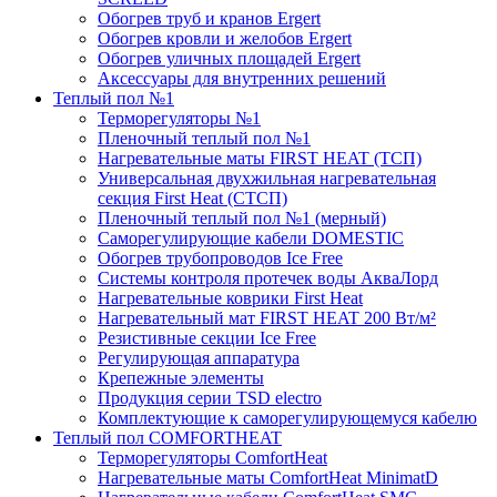
Обогрев труб и кранов Ergert
Обогрев кровли и желобов Ergert
Обогрев уличных площадей Ergert
Аксессуары для внутренних решений
Теплый пол №1
Терморегуляторы №1
Пленочный теплый пол №1
Нагревательные маты FIRST HEAT (ТСП)
Универсальная двухжильная нагревательная
секция First Heat (СТСП)
Пленочный теплый пол №1 (мерный)
Саморегулирующие кабели DOMESTIC
Обогрев трубопроводов Ice Free
Системы контроля протечек воды АкваЛорд
Нагревательные коврики First Heat
Нагревательный мат FIRST HEAT 200 Вт/м²
Резистивные секции Ice Free
Регулирующая аппаратура
Крепежные элементы
Продукция серии TSD electro
Комплектующие к саморегулирующемуся кабелю
Теплый пол COMFORTHEAT
Терморегуляторы ComfortHeat
Нагревательные маты ComfortHeat MinimatD