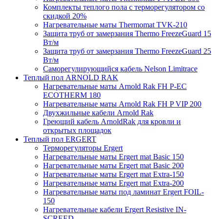
Комплекты теплого пола с терморегулятором со
скидкой 20%
Нагревательные маты Thermomat TVK-210
Защита труб от замерзания Thermo FreezeGuard 15
Вт/м
Защита труб от замерзания Thermo FreezeGuard 25
Вт/м
Саморегулирующийся кабель Nelson Limitrace
Теплый пол ARNOLD RAK
Нагревательные маты Arnold Rak FH P-EC
ECOTHERM 180
Нагревательные маты Arnold Rak FH P VIP 200
Двухжильные кабели Arnold Rak
Греющий кабель ArnoldRak для кровли и
открытых площадок
Теплый пол ERGERT
Терморегуляторы Ergert
Нагревательные маты Ergert mat Basic 150
Нагревательные маты Ergert mat Basic 200
Нагревательные маты Ergert mat Extra-150
Нагревательные маты Ergert mat Extra-200
Нагревательные маты под ламинат Ergert FOIL-
150
Нагревательные кабели Ergert Resistive IN-
SCREED