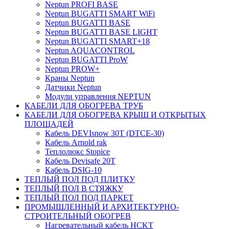
Neptun PROFI BASE
Neptun BUGATTI SMART WiFi
Neptun BUGATTI BASE
Neptun BUGATTI BASE LIGHT
Neptun BUGATTI SMART+18
Neptun AQUACONTROL
Neptun BUGATTI ProW
Neptun PROW+
Краны Neptun
Датчики Neptun
Модули управления NEPTUN
КАБЕЛИ ДЛЯ ОБОГРЕВА ТРУБ
КАБЕЛИ ДЛЯ ОБОГРЕВА КРЫШ И ОТКРЫТЫХ
ПЛОЩАДЕЙ
Кабель DEVIsnow 30Т (DTCE-30)
Кабель Arnold rak
Теплолюкс Stopice
Кабель Devisafe 20T
Кабель DSIG-10
ТЕПЛЫЙ ПОЛ ПОД ПЛИТКУ
ТЕПЛЫЙ ПОЛ В СТЯЖКУ
ТЕПЛЫЙ ПОЛ ПОД ПАРКЕТ
ПРОМЫШЛЕННЫЙ И АРХИТЕКТУРНО-
СТРОИТЕЛЬНЫЙ ОБОГРЕВ
Нагревательный кабель НCKТ