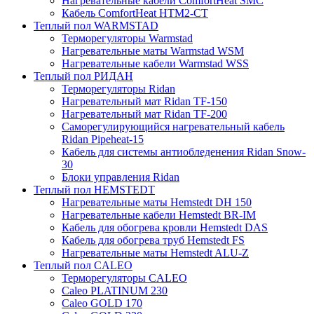
Нагревательные кабели ComfortHeat SMC
Кабель ComfortHeat HTM2-CT
Теплый пол WARMSTAD
Терморегуляторы Warmstad
Нагревательные маты Warmstad WSM
Нагревательные кабели Warmstad WSS
Теплый пол РИДАН
Терморегуляторы Ridan
Нагревательный мат Ridan TF-150
Нагревательный мат Ridan TF-200
Саморегулирующийся нагревательный кабель
Ridan Pipeheat-15
Кабель для системы антиобледенения Ridan Snow-
30
Блоки управления Ridan
Теплый пол HEMSTEDT
Нагревательные маты Hemstedt DH 150
Нагревательные кабели Hemstedt BR-IM
Кабель для обогрева кровли Hemstedt DAS
Кабель для обогрева труб Hemstedt FS
Нагревательные маты Hemstedt ALU-Z
Теплый пол CALEO
Терморегуляторы CALEO
Caleo PLATINUM 230
Caleo GOLD 170