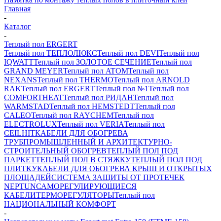
Главная
-
Каталог
-
Теплый пол ERGERT
Теплый пол ТЕПЛОЛЮКС
Теплый пол DEVI
Теплый пол
IQWATT
Теплый пол ЗОЛОТОЕ СЕЧЕНИЕ
Теплый пол
GRAND MEYER
Теплый пол ATOM
Теплый пол
NEXANS
Теплый пол THERMO
Теплый пол ARNOLD
RAK
Теплый пол ERGERT
Теплый пол №1
Теплый пол
COMFORTHEAT
Теплый пол РИДАН
Теплый пол
WARMSTAD
Теплый пол HEMSTEDT
Теплый пол
CALEO
Теплый пол RAYCHEM
Теплый пол
ELECTROLUX
Теплый пол VERIA
Теплый пол
CEILHIT
КАБЕЛИ ДЛЯ ОБОГРЕВА
ТРУБ
ПРОМЫШЛЕННЫЙ И АРХИТЕКТУРНО-
СТРОИТЕЛЬНЫЙ ОБОГРЕВ
ТЕПЛЫЙ ПОЛ ПОД
ПАРКЕТ
ТЕПЛЫЙ ПОЛ В СТЯЖКУ
ТЕПЛЫЙ ПОЛ ПОД
ПЛИТКУ
КАБЕЛИ ДЛЯ ОБОГРЕВА КРЫШ И ОТКРЫТЫХ
ПЛОЩАДЕЙ
СИСТЕМА ЗАЩИТЫ ОТ ПРОТЕЧЕК
NEPTUN
САМОРЕГУЛИРУЮЩИЕСЯ
КАБЕЛИ
ТЕРМОРЕГУЛЯТОРЫ
Теплый пол
НАЦИОНАЛЬНЫЙ КОМФОРТ
-