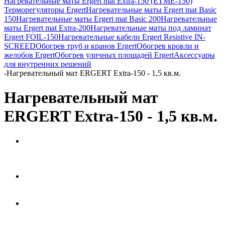
Нагревательные маты Ergert mat Extra-150 (ETME-150)
Терморегуляторы Ergert
Нагревательные маты Ergert mat Basic
150
Нагревательные маты Ergert mat Basic 200
Нагревательные
маты Ergert mat Extra-200
Нагревательные маты под ламинат
Ergert FOIL-150
Нагревательные кабели Ergert Resistive IN-
SCREED
Обогрев труб и кранов Ergert
Обогрев кровли и
желобов Ergert
Обогрев уличных площадей Ergert
Аксессуары
для внутренних решений
-
Нагревательный мат ERGERT Extra-150 - 1,5 кв.м.
Нагревательный мат
ERGERT Extra-150 - 1,5 кв.м.