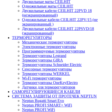
Двужильные маты CEILHIT
Одножильные маты CEILHIT
Двужильные кабели CEILHIT 22PVD 18
(неэкранированный)
Одножильные кабели CEILHIT 22PV/15 (не
экранированный )
Двужильные кабели CEILHIT 22PSVD/18
(экранированный)
ТЕРМОРЕГУЛЯТОРЫ
Механические терморегуляторы
Электронные терморегуляторы
Программируемые терморегуляторы
Терморегуляторы Legrand
Терморегуляторы GIRA
Терморегуляторы Schneider Electric
Сенсорные терморегуляторы
Терморегуляторы WERKEL
Wi-Fi терморегуляторы
Терморегуляторы OneKeyElectro
Датчики для терморегуляторов
САМОРЕГУЛИРУЮЩИЕСЯ КАБЕЛИ
СИСТЕМА ЗАЩИТЫ ОТ ПРОТЕЧЕК NEPTUN
Neptun Bugatti Smart Evo
Neptun PROFI SMART+ WiFi
Neptun PROFI WiFi