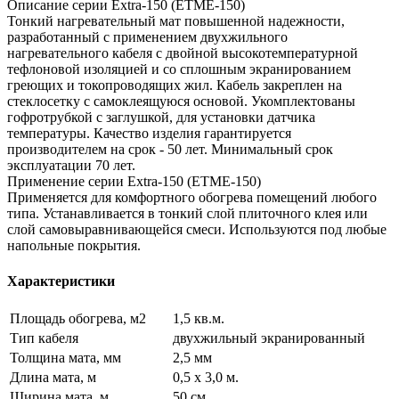
Описание серии Extra-150 (ETME-150)
Тонкий нагревательный мат повышенной надежности,
разработанный с применением двухжильного
нагревательного кабеля с двойной высокотемпературной
тефлоновой изоляцией и со сплошным экранированием
греющих и токопроводящих жил. Кабель закреплен на
стеклосетку с самоклеящуюся основой. Укомплектованы
гофротрубкой с заглушкой, для установки датчика
температуры. Качество изделия гарантируется
производителем на срок - 50 лет. Минимальный срок
эксплуатации 70 лет.
Применение серии Extra-150 (ETME-150)
Применяется для комфортного обогрева помещений любого
типа. Устанавливается в тонкий слой плиточного клея или
слой самовыравнивающейся смеси. Используются под любые
напольные покрытия.
Характеристики
Площадь обогрева, м2
1,5 кв.м.
Тип кабеля
двухжильный экранированный
Толщина мата, мм
2,5 мм
Длина мата, м
0,5 х 3,0 м.
Ширина мата, м
50 см