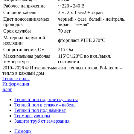
Рабочее напряжение
~ 220 - 240 В
Силовой кабель
3 м, 2 х 1 мм2 + экран
Цвет подсоединяемых
чёрный - фаза, белый - нейтраль,
проводов
экран - "земля"
Срок службы
70 лет
Материал наружной
фторпласт PTFE 270°C
изоляции
Сопротивление, Ом
215 Ом
Максимальная рабочая
115ºС/120ºС во вкл./выкл.
температура
состоянии
2010–2026 © Интернет-магазин теплых полов. Pol-lux.ru –
тепло в каждый дом
Теплые полы
Информация
Блог
Теплый пол под плитку - маты
Теплый пол в стяжку - кабель
Теплый пол под ламинат
Терморегуляторы
Защита труб от замерзания
Помощь