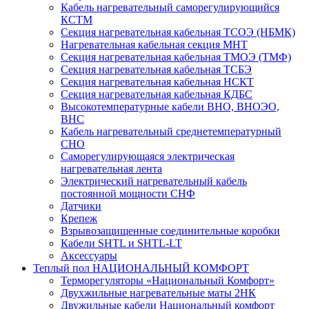
Кабель нагревательный саморегулирующийся
КСТМ
Секция нагревательная кабельная ТСОЭ (НБМК)
Нагревательная кабельная секция МНТ
Секция нагревательная кабельная ТМОЭ (ТМФ)
Секция нагревательная кабельная ТСБЭ
Секция нагревательная кабельная НСКТ
Секция нагревательная кабельная КДБС
Высокотемпературные кабели ВНО, ВНОЭО,
ВНС
Кабель нагревательный среднетемпературный
СНО
Саморегулирующаяся электрическая
нагревательная лента
Электрический нагревательный кабель
постоянной мощности СНФ
Датчики
Крепеж
Взрывозащищенные соединительные коробки
Кабели SHTL и SHTL-LT
Аксессуары
Теплый пол НАЦИОНАЛЬНЫЙ КОМФОРТ
Терморегуляторы «Национальный Комфорт»
Двухжильные нагревательные маты 2НК
Двужильные кабели Национальный комфорт