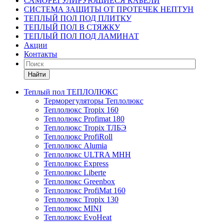
САМОРЕГУЛИРУЮЩИЕСЯ КАБЕЛИ
СИСТЕМА ЗАЩИТЫ ОТ ПРОТЕЧЕК НЕПТУН
ТЕПЛЫЙ ПОЛ ПОД ПЛИТКУ
ТЕПЛЫЙ ПОЛ В СТЯЖКУ
ТЕПЛЫЙ ПОЛ ПОД ЛАМИНАТ
Акции
Контакты
Найти
Теплый пол ТЕПЛОЛЮКС
Терморегуляторы Теплолюкс
Теплолюкс Tropix 160
Теплолюкс Profimat 180
Теплолюкс Tropix ТЛБЭ
Теплолюкс ProfiRoll
Теплолюкс Alumia
Теплолюкс ULTRA МНН
Теплолюкс Express
Теплолюкс Liberte
Теплолюкс Greenbox
Теплолюкс ProfiMat 160
Теплолюкс Tropix 130
Теплолюкс MINI
Теплолюкс EvoHeat