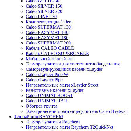
Caleo GOLD 230
Caleo SILVER 150
Caleo SILVER 220
Caleo LINE 130
Комплектующие Caleo
Caleo SUPERMAT 130
Caleo EASYMAT 140
Caleo EASYMAT 180
Caleo SUPERMAT 200
Кабель CALEO CABLE
Кабель CALEO SUPERCABLE
Мобильный теплый пол
Терморегуляторы для систем антиобледенения
Саморегулирующийся кабели xLayder
Caleo xLayder Pipe W
Caleo xLayder Pipe
Нагревательные маты xLayder Street
Резистивные кабели xLayder
Caleo UNIMAT BOOST
Caleo UNIMAT RAIL
Обогрев грунта
Электрический полотенцесушитель Caleo Heatwall
Теплый пол RAYCHEM
Терморегуляторы Raychem
Нагревательные маты Raychem T2QuickNet