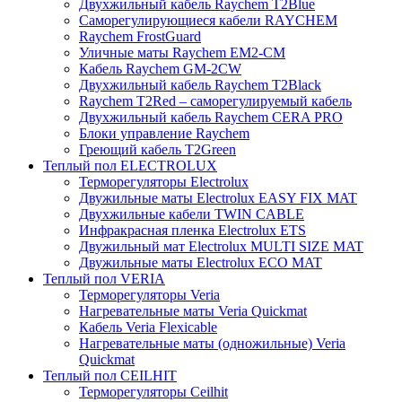
Двухжильный кабель Raychem T2Blue
Саморегулирующиеся кабели RAYCHEM
Raychem FrostGuard
Уличные маты Raychem EM2-CM
Кабель Raychem GM-2CW
Двухжильный кабель Raychem T2Black
Raychem T2Red – саморегулируемый кабель
Двухжильный кабель Raychem CERA PRO
Блоки управление Raychem
Греющий кабель T2Green
Теплый пол ELECTROLUX
Терморегуляторы Electrolux
Двужильные маты Electrolux EASY FIX MAT
Двухжильные кабели TWIN CABLE
Инфракрасная пленка Electrolux ETS
Двужильный мат Electrolux MULTI SIZE MAT
Двужильные маты Electrolux ECO MAT
Теплый пол VERIA
Терморегуляторы Veria
Нагревательные маты Veria Quickmat
Кабель Veria Flexicable
Нагревательные маты (одножильные) Veria
Quickmat
Теплый пол CEILHIT
Терморегуляторы Ceilhit