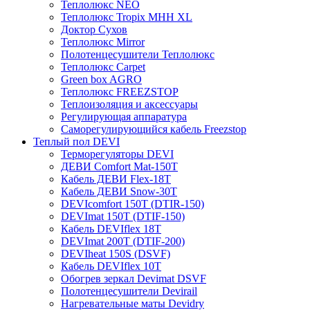
Теплолюкс NEO
Теплолюкс Tropix МНН XL
Доктор Сухов
Теплолюкс Mirror
Полотенцесушители Теплолюкс
Теплолюкс Carpet
Green box AGRO
Теплолюкс FREEZSTOP
Теплоизоляция и аксессуары
Регулирующая аппаратура
Cаморегулирующийся кабель Freezstop
Теплый пол DEVI
Терморегуляторы DEVI
ДЕВИ Comfort Mat-150T
Кабель ДЕВИ Flex-18T
Кабель ДЕВИ Snow-30T
DEVIcomfort 150T (DTIR-150)
DEVImat 150T (DTIF-150)
Кабель DEVIflex 18T
DEVImat 200T (DTIF-200)
DEVIheat 150S (DSVF)
Кабель DEVIflex 10T
Обогрев зеркал Devimat DSVF
Полотенцесушители Devirail
Нагревательные маты Devidry