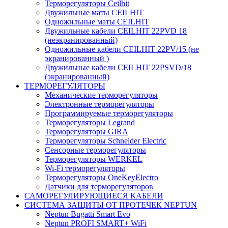
Терморегуляторы Ceilhit
Двужильные маты CEILHIT
Одножильные маты CEILHIT
Двужильные кабели CEILHIT 22PVD 18
(неэкранированный)
Одножильные кабели CEILHIT 22PV/15 (не
экранированный )
Двужильные кабели CEILHIT 22PSVD/18
(экранированный)
ТЕРМОРЕГУЛЯТОРЫ
Механические терморегуляторы
Электронные терморегуляторы
Программируемые терморегуляторы
Терморегуляторы Legrand
Терморегуляторы GIRA
Терморегуляторы Schneider Electric
Сенсорные терморегуляторы
Терморегуляторы WERKEL
Wi-Fi терморегуляторы
Терморегуляторы OneKeyElectro
Датчики для терморегуляторов
САМОРЕГУЛИРУЮЩИЕСЯ КАБЕЛИ
СИСТЕМА ЗАЩИТЫ ОТ ПРОТЕЧЕК NEPTUN
Neptun Bugatti Smart Evo
Neptun PROFI SMART+ WiFi