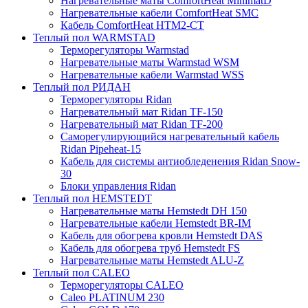
Нагревательные маты ComfortHeat MinimatD
Нагревательные кабели ComfortHeat SMC
Кабель ComfortHeat HTM2-CT
Теплый пол WARMSTAD
Терморегуляторы Warmstad
Нагревательные маты Warmstad WSM
Нагревательные кабели Warmstad WSS
Теплый пол РИДАН
Терморегуляторы Ridan
Нагревательный мат Ridan TF-150
Нагревательный мат Ridan TF-200
Саморегулирующийся нагревательный кабель
Ridan Pipeheat-15
Кабель для системы антиобледенения Ridan Snow-
30
Блоки управления Ridan
Теплый пол HEMSTEDT
Нагревательные маты Hemstedt DH 150
Нагревательные кабели Hemstedt BR-IM
Кабель для обогрева кровли Hemstedt DAS
Кабель для обогрева труб Hemstedt FS
Нагревательные маты Hemstedt ALU-Z
Теплый пол CALEO
Терморегуляторы CALEO
Caleo PLATINUM 230