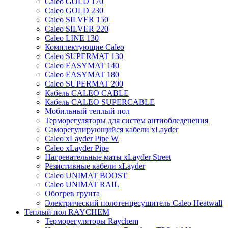
Caleo GOLD 170
Caleo GOLD 230
Caleo SILVER 150
Caleo SILVER 220
Caleo LINE 130
Комплектующие Caleo
Caleo SUPERMAT 130
Caleo EASYMAT 140
Caleo EASYMAT 180
Caleo SUPERMAT 200
Кабель CALEO CABLE
Кабель CALEO SUPERCABLE
Мобильный теплый пол
Терморегуляторы для систем антиобледенения
Саморегулирующийся кабели xLayder
Caleo xLayder Pipe W
Caleo xLayder Pipe
Нагревательные маты xLayder Street
Резистивные кабели xLayder
Caleo UNIMAT BOOST
Caleo UNIMAT RAIL
Обогрев грунта
Электрический полотенцесушитель Caleo Heatwall
Теплый пол RAYCHEM
Терморегуляторы Raychem