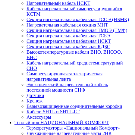
Нагревательный кабель НCKТ
Кабель нагревательный саморегулирующийся
КСТМ
Секция нагревательная кабельная ТСОЭ (НБМК)
Нагревательная кабельная секция МНТ
Секция нагревательная кабельная ТМОЭ (ТМФ)
Секция нагревательная кабельная ТСБЭ
Секция нагревательная кабельная НСКТ
Секция нагревательная кабельная КДБС
Высокотемпературные кабели ВНО, ВНОЭО,
ВНС
Кабель нагревательный среднетемпературный
СНО
Саморегулирующаяся электрическая
нагревательная лента
Электрический нагревательный кабель
постоянной мощности СНФ
Датчики
Крепеж
Взрывозащищенные соединительные коробки
Кабели SHTL и SHTL-LT
Аксессуары
Теплый пол НАЦИОНАЛЬНЫЙ КОМФОРТ
Терморегуляторы «Национальный Комфорт»
Двухжильные нагревательные маты 2НК