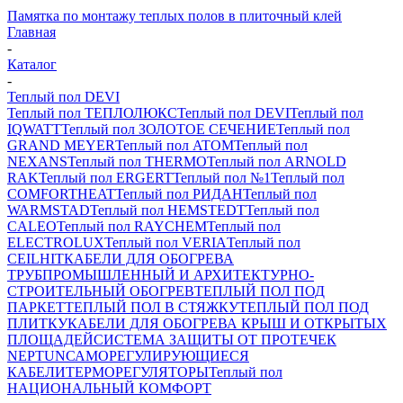
Памятка по монтажу теплых полов в плиточный клей
Главная
-
Каталог
-
Теплый пол DEVI
Теплый пол ТЕПЛОЛЮКС
Теплый пол DEVI
Теплый пол
IQWATT
Теплый пол ЗОЛОТОЕ СЕЧЕНИЕ
Теплый пол
GRAND MEYER
Теплый пол ATOM
Теплый пол
NEXANS
Теплый пол THERMO
Теплый пол ARNOLD
RAK
Теплый пол ERGERT
Теплый пол №1
Теплый пол
COMFORTHEAT
Теплый пол РИДАН
Теплый пол
WARMSTAD
Теплый пол HEMSTEDT
Теплый пол
CALEO
Теплый пол RAYCHEM
Теплый пол
ELECTROLUX
Теплый пол VERIA
Теплый пол
CEILHIT
КАБЕЛИ ДЛЯ ОБОГРЕВА
ТРУБ
ПРОМЫШЛЕННЫЙ И АРХИТЕКТУРНО-
СТРОИТЕЛЬНЫЙ ОБОГРЕВ
ТЕПЛЫЙ ПОЛ ПОД
ПАРКЕТ
ТЕПЛЫЙ ПОЛ В СТЯЖКУ
ТЕПЛЫЙ ПОЛ ПОД
ПЛИТКУ
КАБЕЛИ ДЛЯ ОБОГРЕВА КРЫШ И ОТКРЫТЫХ
ПЛОЩАДЕЙ
СИСТЕМА ЗАЩИТЫ ОТ ПРОТЕЧЕК
NEPTUN
САМОРЕГУЛИРУЮЩИЕСЯ
КАБЕЛИ
ТЕРМОРЕГУЛЯТОРЫ
Теплый пол
НАЦИОНАЛЬНЫЙ КОМФОРТ