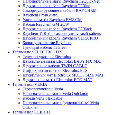
Нагревательные маты Raychem T2QuickNet
Двухжильный кабель Raychem T2Blue
Саморегулирующиеся кабели RAYCHEM
Raychem FrostGuard
Уличные маты Raychem EM2-CM
Кабель Raychem GM-2CW
Двухжильный кабель Raychem T2Black
Raychem T2Red – саморегулируемый кабель
Двухжильный кабель Raychem CERA PRO
Блоки управление Raychem
Греющий кабель T2Green
Теплый пол ELECTROLUX
Терморегуляторы Electrolux
Двужильные маты Electrolux EASY FIX MAT
Двухжильные кабели TWIN CABLE
Инфракрасная пленка Electrolux ETS
Двужильный мат Electrolux MULTI SIZE MAT
Двужильные маты Electrolux ECO MAT
Теплый пол VERIA
Терморегуляторы Veria
Нагревательные маты Veria Quickmat
Кабель Veria Flexicable
Нагревательные маты (одножильные) Veria
Quickmat
Теплый пол CEILHIT