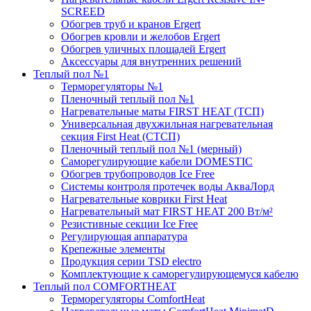
SCREED
Обогрев труб и кранов Ergert
Обогрев кровли и желобов Ergert
Обогрев уличных площадей Ergert
Аксессуары для внутренних решений
Теплый пол №1
Терморегуляторы №1
Пленочный теплый пол №1
Нагревательные маты FIRST HEAT (ТСП)
Универсальная двухжильная нагревательная
секция First Heat (СТСП)
Пленочный теплый пол №1 (мерный)
Саморегулирующие кабели DOMESTIC
Обогрев трубопроводов Ice Free
Системы контроля протечек воды АкваЛорд
Нагревательные коврики First Heat
Нагревательный мат FIRST HEAT 200 Вт/м²
Резистивные секции Ice Free
Регулирующая аппаратура
Крепежные элементы
Продукция серии TSD electro
Комплектующие к саморегулирующемуся кабелю
Теплый пол COMFORTHEAT
Терморегуляторы ComfortHeat