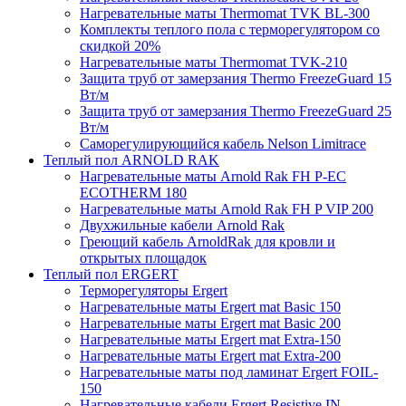
Нагревательные маты Thermomat TVK BL-300
Комплекты теплого пола с терморегулятором со
скидкой 20%
Нагревательные маты Thermomat TVK-210
Защита труб от замерзания Thermo FreezeGuard 15
Вт/м
Защита труб от замерзания Thermo FreezeGuard 25
Вт/м
Саморегулирующийся кабель Nelson Limitrace
Теплый пол ARNOLD RAK
Нагревательные маты Arnold Rak FH P-EC
ECOTHERM 180
Нагревательные маты Arnold Rak FH P VIP 200
Двухжильные кабели Arnold Rak
Греющий кабель ArnoldRak для кровли и
открытых площадок
Теплый пол ERGERT
Терморегуляторы Ergert
Нагревательные маты Ergert mat Basic 150
Нагревательные маты Ergert mat Basic 200
Нагревательные маты Ergert mat Extra-150
Нагревательные маты Ergert mat Extra-200
Нагревательные маты под ламинат Ergert FOIL-
150
Нагревательные кабели Ergert Resistive IN-