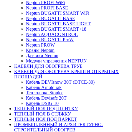
Neptun PROFI WiFi
Neptun PROFI BASE
Neptun BUGATTI SMART WiFi
Neptun BUGATTI BASE
Neptun BUGATTI BASE LIGHT
Neptun BUGATTI SMART+18
Neptun AQUACONTROL
Neptun BUGATTI ProW
Neptun PROW+
Краны Neptun
Датчики Neptun
Модули управления NEPTUN
КАБЕЛИ ДЛЯ ОБОГРЕВА ТРУБ
КАБЕЛИ ДЛЯ ОБОГРЕВА КРЫШ И ОТКРЫТЫХ
ПЛОЩАДЕЙ
Кабель DEVIsnow 30Т (DTCE-30)
Кабель Arnold rak
Теплолюкс Stopice
Кабель Devisafe 20T
Кабель DSIG-10
ТЕПЛЫЙ ПОЛ ПОД ПЛИТКУ
ТЕПЛЫЙ ПОЛ В СТЯЖКУ
ТЕПЛЫЙ ПОЛ ПОД ПАРКЕТ
ПРОМЫШЛЕННЫЙ И АРХИТЕКТУРНО-
СТРОИТЕЛЬНЫЙ ОБОГРЕВ