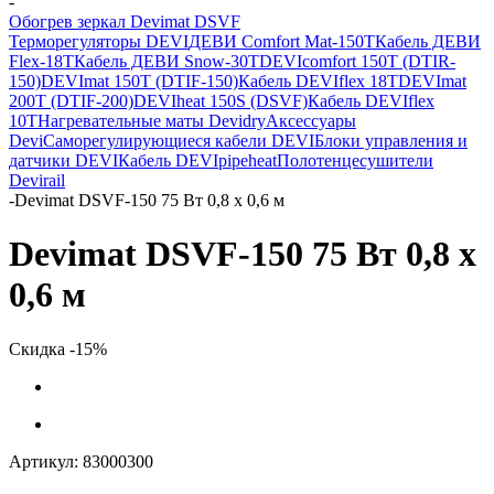
-
Обогрев зеркал Devimat DSVF
Терморегуляторы DEVI
ДЕВИ Comfort Mat-150T
Кабель ДЕВИ
Flex-18T
Кабель ДЕВИ Snow-30T
DEVIcomfort 150T (DTIR-
150)
DEVImat 150T (DTIF-150)
Кабель DEVIflex 18T
DEVImat
200T (DTIF-200)
DEVIheat 150S (DSVF)
Кабель DEVIflex
10T
Нагревательные маты Devidry
Аксессуары
Devi
Саморегулирующиеся кабели DEVI
Блоки управления и
датчики DEVI
Кабель DEVIpipeheat
Полотенцесушители
Devirail
-
Devimat DSVF-150 75 Вт 0,8 x 0,6 м
Devimat DSVF-150 75 Вт 0,8 x
0,6 м
Скидка -15%
Артикул:
83000300