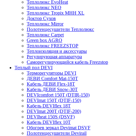
Теплолюкс EvoHeat
Теплолюкс NEO
Теплолюкс Tropix МНН XL
Доктор Сухов
Теплолюкс Mirror
Полотенцесушители Теплолюкс
Теплолюкс Carpet
Green box AGRO
Теплолюкс FREEZSTOP
Теплоизоляция и аксессуары
Регулирующая аппаратура
Cаморегулирующийся кабель Freezstop
Теплый пол DEVI
Терморегуляторы DEVI
ДЕВИ Comfort Mat-150T
Кабель ДЕВИ Flex-18T
Кабель ДЕВИ Snow-30T
DEVIcomfort 150T (DTIR-150)
DEVImat 150T (DTIF-150)
Кабель DEVIflex 18T
DEVImat 200T (DTIF-200)
DEVIheat 150S (DSVF)
Кабель DEVIflex 10T
Обогрев зеркал Devimat DSVF
Полотенцесушители Devirail