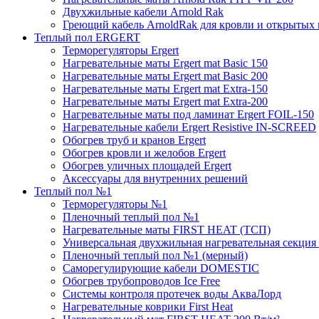
Двухжильные кабели Arnold Rak
Греющий кабель ArnoldRak для кровли и открытых
Теплый пол ERGERT
Терморегуляторы Ergert
Нагревательные маты Ergert mat Basic 150
Нагревательные маты Ergert mat Basic 200
Нагревательные маты Ergert mat Extra-150
Нагревательные маты Ergert mat Extra-200
Нагревательные маты под ламинат Ergert FOIL-150
Нагревательные кабели Ergert Resistive IN-SCREED
Обогрев труб и кранов Ergert
Обогрев кровли и желобов Ergert
Обогрев уличных площадей Ergert
Аксессуары для внутренних решений
Теплый пол №1
Терморегуляторы №1
Пленочный теплый пол №1
Нагревательные маты FIRST HEAT (ТСП)
Универсальная двухжильная нагревательная секция 
Пленочный теплый пол №1 (мерный)
Саморегулирующие кабели DOMESTIC
Обогрев трубопроводов Ice Free
Системы контроля протечек воды АкваЛорд
Нагревательные коврики First Heat