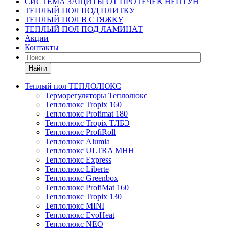
СИСТЕМА ЗАЩИТЫ ОТ ПРОТЕЧЕК НЕПТУН
ТЕПЛЫЙ ПОЛ ПОД ПЛИТКУ
ТЕПЛЫЙ ПОЛ В СТЯЖКУ
ТЕПЛЫЙ ПОЛ ПОД ЛАМИНАТ
Акции
Контакты
Найти
Теплый пол ТЕПЛОЛЮКС
Терморегуляторы Теплолюкс
Теплолюкс Tropix 160
Теплолюкс Profimat 180
Теплолюкс Tropix ТЛБЭ
Теплолюкс ProfiRoll
Теплолюкс Alumia
Теплолюкс ULTRA МНН
Теплолюкс Express
Теплолюкс Liberte
Теплолюкс Greenbox
Теплолюкс ProfiMat 160
Теплолюкс Tropix 130
Теплолюкс MINI
Теплолюкс EvoHeat
Теплолюкс NEO