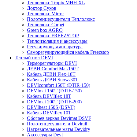
Теплолюкс Tropix МНН XL
Доктор Сухов
Теплолюкс Mirror
Полотенцесушители Теплолюкс
Теплолюкс Carpet
Green box AGRO
Теплолюкс FREEZSTOP
Теплоизоляция и аксессуары
Регулирующая аппаратура
Cаморегулирующийся кабель Freezstop
Теплый пол DEVI
Терморегуляторы DEVI
ДЕВИ Comfort Mat-150T
Кабель ДЕВИ Flex-18T
Кабель ДЕВИ Snow-30T
DEVIcomfort 150T (DTIR-150)
DEVImat 150T (DTIF-150)
Кабель DEVIflex 18T
DEVImat 200T (DTIF-200)
DEVIheat 150S (DSVF)
Кабель DEVIflex 10T
Обогрев зеркал Devimat DSVF
Полотенцесушители Devirail
Нагревательные маты Devidry
Аксессуары Devi