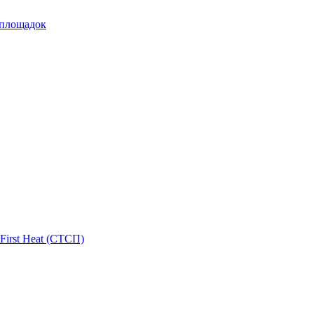
 площадок
First Heat (СТСП)