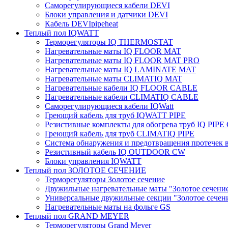
Саморегулирующиеся кабели DEVI
Блоки управления и датчики DEVI
Кабель DEVIpipeheat
Теплый пол IQWATT
Терморегуляторы IQ THERMOSTAT
Нагревательные маты IQ FLOOR MAT
Нагревательные маты IQ FLOOR MAT PRO
Нагревательные маты IQ LAMINATE MAT
Нагревательные маты CLIMATIQ MAT
Нагревательные кабели IQ FLOOR CABLE
Нагревательные кабели CLIMATIQ CABLE
Саморегулирующиеся кабели IQWatt
Греющий кабель для труб IQWATT PIPE
Резистивные комплекты для обогрева труб IQ PIP
Греющий кабель для труб CLIMATIQ PIPE
Система обнаружения и предотвращения протечек
Резистивный кабель IQ OUTDOOR CW
Блоки управления IQWATT
Теплый пол ЗОЛОТОЕ СЕЧЕНИЕ
Терморегуляторы Золотое сечение
Двужильные нагревательные маты "Золотое сечени
Универсальные двужильные секции "Золотое сечен
Нагревательные маты на фольге GS
Теплый пол GRAND MEYER
Терморегуляторы Grand Meyer