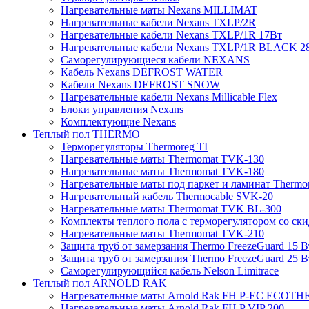
Нагревательные маты Nexans MILLIMAT
Нагревательные кабели Nexans TXLP/2R
Нагревательные кабели Nexans TXLP/1R 17Вт
Нагревательные кабели Nexans TXLP/1R BLACK 2
Саморегулирующиеся кабели NEXANS
Кабель Nexans DEFROST WATER
Кабели Nexans DEFROST SNOW
Нагревательные кабели Nexans Millicable Flex
Блоки управления Nexans
Комплектующие Nexans
Теплый пол THERMO
Терморегуляторы Thermoreg TI
Нагревательные маты Thermomat TVK-130
Нагревательные маты Thermomat TVK-180
Нагревательные маты под паркет и ламинат Thermo
Нагревательный кабель Thermocable SVK-20
Нагревательные маты Thermomat TVK BL-300
Комплекты теплого пола с терморегулятором со ск
Нагревательные маты Thermomat TVK-210
Защита труб от замерзания Thermo FreezeGuard 15 В
Защита труб от замерзания Thermo FreezeGuard 25 В
Саморегулирующийся кабель Nelson Limitrace
Теплый пол ARNOLD RAK
Нагревательные маты Arnold Rak FH P-EC ECOTH
Нагревательные маты Arnold Rak FH P VIP 200