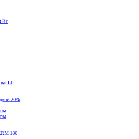
8 Вт
mat LP
идкой 20%
т/м
т/м
ERM 180