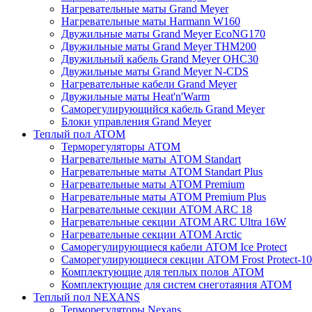
Нагревательные маты Grand Meyer
Нагревательные маты Harmann W160
Двужильные маты Grand Meyer EcoNG170
Двужильные маты Grand Meyer THM200
Двужильный кабель Grand Meyer OHC30
Двужильные маты Grand Meyer N-CDS
Нагревательные кабели Grand Meyer
Двужильные маты Heat'n'Warm
Саморегулирующийся кабель Grand Meyer
Блоки управления Grand Meyer
Теплый пол ATOM
Терморегуляторы АТОМ
Нагревательные маты АТОМ Standart
Нагревательные маты АТОМ Standart Plus
Нагревательные маты АТОМ Premium
Нагревательные маты АТОМ Premium Plus
Нагревательные секции АТОМ ARC 18
Нагревательные секции ATOM ARC Ultra 16W
Нагревательные секции АТОМ Arctic
Саморегулирующиеся кабели ATOM Ice Protect
Саморегулирующиеся секции ATOM Frost Protect-10
Комплектующие для теплых полов ATOM
Комплектующие для систем снеготаяния ATOM
Теплый пол NEXANS
Терморегуляторы Nexans