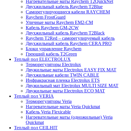
Нагревательные маты Raychem T2QuickNet
Двухжильный кабель Raychem T2Blue
Саморегулирующиеся кабели RAYCHEM
Raychem FrostGuard
Уличные маты Raychem EM2-CM
Кабель Raychem GM-2CW
Двухжильный кабель Raychem T2Black
Raychem T2Red – саморегулируемый кабель
Двухжильный кабель Raychem CERA PRO
Блоки управление Raychem
Греющий кабель T2Green
Теплый пол ELECTROLUX
Терморегуляторы Electrolux
Двужильные маты Electrolux EASY FIX MAT
Двухжильные кабели TWIN CABLE
Инфракрасная пленка Electrolux ETS
Двужильный мат Electrolux MULTI SIZE MAT
Двужильные маты Electrolux ECO MAT
Теплый пол VERIA
Терморегуляторы Veria
Нагревательные маты Veria Quickmat
Кабель Veria Flexicable
Нагревательные маты (одножильные) Veria
Quickmat
Теплый пол CEILHIT