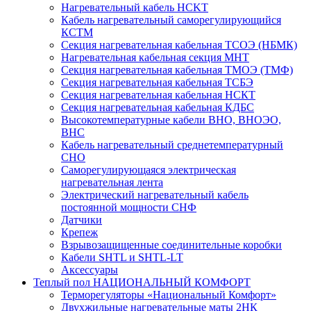
Нагревательный кабель НCKТ
Кабель нагревательный саморегулирующийся
КСТМ
Секция нагревательная кабельная ТСОЭ (НБМК)
Нагревательная кабельная секция МНТ
Секция нагревательная кабельная ТМОЭ (ТМФ)
Секция нагревательная кабельная ТСБЭ
Секция нагревательная кабельная НСКТ
Секция нагревательная кабельная КДБС
Высокотемпературные кабели ВНО, ВНОЭО,
ВНС
Кабель нагревательный среднетемпературный
СНО
Саморегулирующаяся электрическая
нагревательная лента
Электрический нагревательный кабель
постоянной мощности СНФ
Датчики
Крепеж
Взрывозащищенные соединительные коробки
Кабели SHTL и SHTL-LT
Аксессуары
Теплый пол НАЦИОНАЛЬНЫЙ КОМФОРТ
Терморегуляторы «Национальный Комфорт»
Двухжильные нагревательные маты 2НК