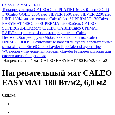
-
Caleo EASYMAT 180
Терморегуляторы CALEO
Caleo PLATINUM 230
Caleo GOLD
170
Caleo GOLD 230
Caleo SILVER 150
Caleo SILVER 220
Caleo
LINE 130
Комплектующие Caleo
Caleo SUPERMAT 130
Caleo
EASYMAT 140
Caleo SUPERMAT 200
Кабель CALEO
SUPERCABLE
Кабель CALEO CABLE
Caleo UNIMAT
RAIL
Электрический полотенцесушитель Caleo
Heatwall
Обогрев грунта
Мобильный теплый пол
Caleo
UNIMAT BOOST
Резистивные кабели xLayder
Нагревательные
маты xLayder Street
Caleo xLayder Pipe
Caleo xLayder Pipe
W
Саморегулирующийся кабели xLayder
Терморегуляторы для
систем антиобледенения
-
Нагревательный мат CALEO EASYMAT 180 Вт/м2, 6,0 м2
Нагревательный мат CALEO
EASYMAT 180 Вт/м2, 6,0 м2
Скидка!