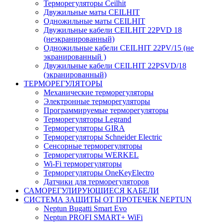
Терморегуляторы Ceilhit
Двужильные маты CEILHIT
Одножильные маты CEILHIT
Двужильные кабели CEILHIT 22PVD 18
(неэкранированный)
Одножильные кабели CEILHIT 22PV/15 (не
экранированный )
Двужильные кабели CEILHIT 22PSVD/18
(экранированный)
ТЕРМОРЕГУЛЯТОРЫ
Механические терморегуляторы
Электронные терморегуляторы
Программируемые терморегуляторы
Терморегуляторы Legrand
Терморегуляторы GIRA
Терморегуляторы Schneider Electric
Сенсорные терморегуляторы
Терморегуляторы WERKEL
Wi-Fi терморегуляторы
Терморегуляторы OneKeyElectro
Датчики для терморегуляторов
САМОРЕГУЛИРУЮЩИЕСЯ КАБЕЛИ
СИСТЕМА ЗАЩИТЫ ОТ ПРОТЕЧЕК NEPTUN
Neptun Bugatti Smart Evo
Neptun PROFI SMART+ WiFi