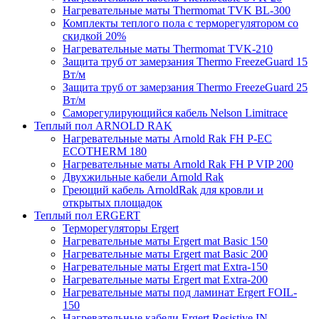
Нагревательные маты Thermomat TVK BL-300
Комплекты теплого пола с терморегулятором со
скидкой 20%
Нагревательные маты Thermomat TVK-210
Защита труб от замерзания Thermo FreezeGuard 15
Вт/м
Защита труб от замерзания Thermo FreezeGuard 25
Вт/м
Саморегулирующийся кабель Nelson Limitrace
Теплый пол ARNOLD RAK
Нагревательные маты Arnold Rak FH P-EC
ECOTHERM 180
Нагревательные маты Arnold Rak FH P VIP 200
Двухжильные кабели Arnold Rak
Греющий кабель ArnoldRak для кровли и
открытых площадок
Теплый пол ERGERT
Терморегуляторы Ergert
Нагревательные маты Ergert mat Basic 150
Нагревательные маты Ergert mat Basic 200
Нагревательные маты Ergert mat Extra-150
Нагревательные маты Ergert mat Extra-200
Нагревательные маты под ламинат Ergert FOIL-
150
Нагревательные кабели Ergert Resistive IN-