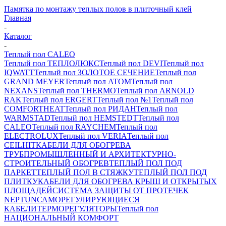
Памятка по монтажу теплых полов в плиточный клей
Главная
-
Каталог
-
Теплый пол CALEO
Теплый пол ТЕПЛОЛЮКС
Теплый пол DEVI
Теплый пол
IQWATT
Теплый пол ЗОЛОТОЕ СЕЧЕНИЕ
Теплый пол
GRAND MEYER
Теплый пол ATOM
Теплый пол
NEXANS
Теплый пол THERMO
Теплый пол ARNOLD
RAK
Теплый пол ERGERT
Теплый пол №1
Теплый пол
COMFORTHEAT
Теплый пол РИДАН
Теплый пол
WARMSTAD
Теплый пол HEMSTEDT
Теплый пол
CALEO
Теплый пол RAYCHEM
Теплый пол
ELECTROLUX
Теплый пол VERIA
Теплый пол
CEILHIT
КАБЕЛИ ДЛЯ ОБОГРЕВА
ТРУБ
ПРОМЫШЛЕННЫЙ И АРХИТЕКТУРНО-
СТРОИТЕЛЬНЫЙ ОБОГРЕВ
ТЕПЛЫЙ ПОЛ ПОД
ПАРКЕТ
ТЕПЛЫЙ ПОЛ В СТЯЖКУ
ТЕПЛЫЙ ПОЛ ПОД
ПЛИТКУ
КАБЕЛИ ДЛЯ ОБОГРЕВА КРЫШ И ОТКРЫТЫХ
ПЛОЩАДЕЙ
СИСТЕМА ЗАЩИТЫ ОТ ПРОТЕЧЕК
NEPTUN
САМОРЕГУЛИРУЮЩИЕСЯ
КАБЕЛИ
ТЕРМОРЕГУЛЯТОРЫ
Теплый пол
НАЦИОНАЛЬНЫЙ КОМФОРТ