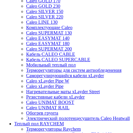
Caleo GOLD 170
Caleo GOLD 230
Caleo SILVER 150
Caleo SILVER 220
Caleo LINE 130
Комплектующие Caleo
Caleo SUPERMAT 130
Caleo EASYMAT 140
Caleo EASYMAT 180
Caleo SUPERMAT 200
Кабель CALEO CABLE
Кабель CALEO SUPERCABLE
Мобильный теплый пол
Терморегуляторы для систем антиобледенения
Саморегулирующийся кабели xLayder
Caleo xLayder Pipe W
Caleo xLayder Pipe
Нагревательные маты xLayder Street
Резистивные кабели xLayder
Caleo UNIMAT BOOST
Caleo UNIMAT RAIL
Обогрев грунта
Электрический полотенцесушитель Caleo Heatwall
Теплый пол RAYCHEM
Терморегуляторы Raychem