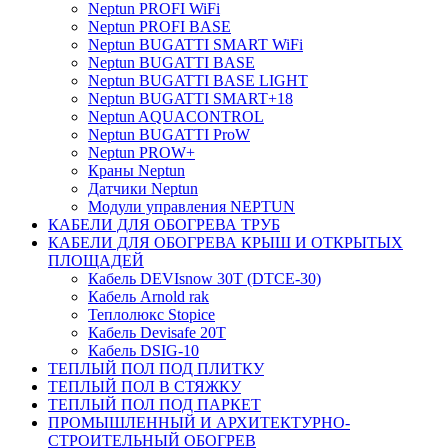
Neptun PROFI WiFi
Neptun PROFI BASE
Neptun BUGATTI SMART WiFi
Neptun BUGATTI BASE
Neptun BUGATTI BASE LIGHT
Neptun BUGATTI SMART+18
Neptun AQUACONTROL
Neptun BUGATTI ProW
Neptun PROW+
Краны Neptun
Датчики Neptun
Модули управления NEPTUN
КАБЕЛИ ДЛЯ ОБОГРЕВА ТРУБ
КАБЕЛИ ДЛЯ ОБОГРЕВА КРЫШ И ОТКРЫТЫХ
ПЛОЩАДЕЙ
Кабель DEVIsnow 30Т (DTCE-30)
Кабель Arnold rak
Теплолюкс Stopice
Кабель Devisafe 20T
Кабель DSIG-10
ТЕПЛЫЙ ПОЛ ПОД ПЛИТКУ
ТЕПЛЫЙ ПОЛ В СТЯЖКУ
ТЕПЛЫЙ ПОЛ ПОД ПАРКЕТ
ПРОМЫШЛЕННЫЙ И АРХИТЕКТУРНО-
СТРОИТЕЛЬНЫЙ ОБОГРЕВ