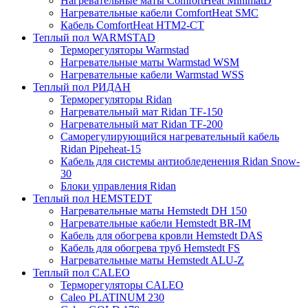
Нагревательные маты ComfortHeat MinimatD
Нагревательные кабели ComfortHeat SMC
Кабель ComfortHeat HTM2-CT
Теплый пол WARMSTAD
Терморегуляторы Warmstad
Нагревательные маты Warmstad WSM
Нагревательные кабели Warmstad WSS
Теплый пол РИДАН
Терморегуляторы Ridan
Нагревательный мат Ridan TF-150
Нагревательный мат Ridan TF-200
Саморегулирующийся нагревательный кабель
Ridan Pipeheat-15
Кабель для системы антиобледенения Ridan Snow-
30
Блоки управления Ridan
Теплый пол HEMSTEDT
Нагревательные маты Hemstedt DH 150
Нагревательные кабели Hemstedt BR-IM
Кабель для обогрева кровли Hemstedt DAS
Кабель для обогрева труб Hemstedt FS
Нагревательные маты Hemstedt ALU-Z
Теплый пол CALEO
Терморегуляторы CALEO
Caleo PLATINUM 230