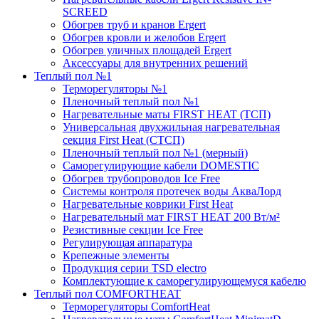
SCREED
Обогрев труб и кранов Ergert
Обогрев кровли и желобов Ergert
Обогрев уличных площадей Ergert
Аксессуары для внутренних решений
Теплый пол №1
Терморегуляторы №1
Пленочный теплый пол №1
Нагревательные маты FIRST HEAT (ТСП)
Универсальная двухжильная нагревательная
секция First Heat (СТСП)
Пленочный теплый пол №1 (мерный)
Саморегулирующие кабели DOMESTIC
Обогрев трубопроводов Ice Free
Системы контроля протечек воды АкваЛорд
Нагревательные коврики First Heat
Нагревательный мат FIRST HEAT 200 Вт/м²
Резистивные секции Ice Free
Регулирующая аппаратура
Крепежные элементы
Продукция серии TSD electro
Комплектующие к саморегулирующемуся кабелю
Теплый пол COMFORTHEAT
Терморегуляторы ComfortHeat