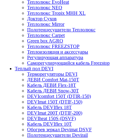
Теплолюкс EvoHeat
Теплолюкс NEO
Теплолюкс Tropix МНН XL
Доктор Сухов
Теплолюкс Mirror
Полотенцесушители Теплолюкс
Теплолюкс Carpet
Green box AGRO
Теплолюкс FREEZSTOP
Теплоизоляция и аксессуары
Регулирующая аппаратура
Cаморегулирующийся кабель Freezstop
Теплый пол DEVI
Терморегуляторы DEVI
ДЕВИ Comfort Mat-150T
Кабель ДЕВИ Flex-18T
Кабель ДЕВИ Snow-30T
DEVIcomfort 150T (DTIR-150)
DEVImat 150T (DTIF-150)
Кабель DEVIflex 18T
DEVImat 200T (DTIF-200)
DEVIheat 150S (DSVF)
Кабель DEVIflex 10T
Обогрев зеркал Devimat DSVF
Полотенцесушители Devirail