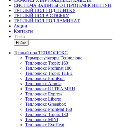
САМОРЕГУЛИРУЮЩИЕСЯ КАБЕЛИ
СИСТЕМА ЗАЩИТЫ ОТ ПРОТЕЧЕК НЕПТУН
ТЕПЛЫЙ ПОЛ ПОД ПЛИТКУ
ТЕПЛЫЙ ПОЛ В СТЯЖКУ
ТЕПЛЫЙ ПОЛ ПОД ЛАМИНАТ
Акции
Контакты
Найти
Теплый пол ТЕПЛОЛЮКС
Терморегуляторы Теплолюкс
Теплолюкс Tropix 160
Теплолюкс Profimat 180
Теплолюкс Tropix ТЛБЭ
Теплолюкс ProfiRoll
Теплолюкс Alumia
Теплолюкс ULTRA МНН
Теплолюкс Express
Теплолюкс Liberte
Теплолюкс Greenbox
Теплолюкс ProfiMat 160
Теплолюкс Tropix 130
Теплолюкс MINI
Теплолюкс EvoHeat