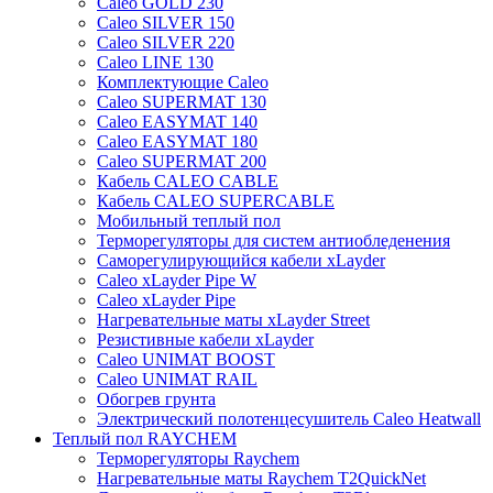
Caleo GOLD 230
Caleo SILVER 150
Caleo SILVER 220
Caleo LINE 130
Комплектующие Caleo
Caleo SUPERMAT 130
Caleo EASYMAT 140
Caleo EASYMAT 180
Caleo SUPERMAT 200
Кабель CALEO CABLE
Кабель CALEO SUPERCABLE
Мобильный теплый пол
Терморегуляторы для систем антиобледенения
Саморегулирующийся кабели xLayder
Caleo xLayder Pipe W
Caleo xLayder Pipe
Нагревательные маты xLayder Street
Резистивные кабели xLayder
Caleo UNIMAT BOOST
Caleo UNIMAT RAIL
Обогрев грунта
Электрический полотенцесушитель Caleo Heatwall
Теплый пол RAYCHEM
Терморегуляторы Raychem
Нагревательные маты Raychem T2QuickNet