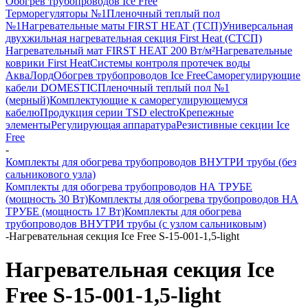
Обогрев трубопроводов Ice Free
Терморегуляторы №1
Пленочный теплый пол
№1
Нагревательные маты FIRST HEAT (ТСП)
Универсальная
двухжильная нагревательная секция First Heat (СТСП)
Нагревательный мат FIRST HEAT 200 Вт/м²
Нагревательные
коврики First Heat
Системы контроля протечек воды
АкваЛорд
Обогрев трубопроводов Ice Free
Саморегулирующие
кабели DOMESTIC
Пленочный теплый пол №1
(мерный)
Комплектующие к саморегулирующемуся
кабелю
Продукция серии TSD electro
Крепежные
элементы
Регулирующая аппаратура
Резистивные секции Ice
Free
-
Комплекты для обогрева трубопроводов ВНУТРИ трубы (без
сальникового узла)
Комплекты для обогрева трубопроводов НА ТРУБЕ
(мощность 30 Вт)
Комплекты для обогрева трубопроводов НА
ТРУБЕ (мощность 17 Вт)
Комплекты для обогрева
трубопроводов ВНУТРИ трубы (с узлом сальниковым)
-
Нагревательная секция Ice Free S-15-001-1,5-light
Нагревательная секция Ice
Free S-15-001-1,5-light