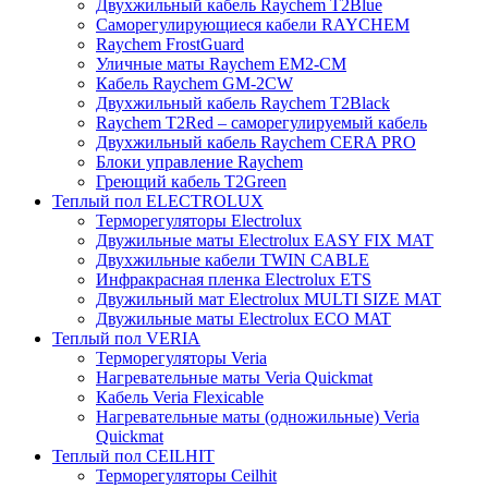
Двухжильный кабель Raychem T2Blue
Саморегулирующиеся кабели RAYCHEM
Raychem FrostGuard
Уличные маты Raychem EM2-CM
Кабель Raychem GM-2CW
Двухжильный кабель Raychem T2Black
Raychem T2Red – саморегулируемый кабель
Двухжильный кабель Raychem CERA PRO
Блоки управление Raychem
Греющий кабель T2Green
Теплый пол ELECTROLUX
Терморегуляторы Electrolux
Двужильные маты Electrolux EASY FIX MAT
Двухжильные кабели TWIN CABLE
Инфракрасная пленка Electrolux ETS
Двужильный мат Electrolux MULTI SIZE MAT
Двужильные маты Electrolux ECO MAT
Теплый пол VERIA
Терморегуляторы Veria
Нагревательные маты Veria Quickmat
Кабель Veria Flexicable
Нагревательные маты (одножильные) Veria
Quickmat
Теплый пол CEILHIT
Терморегуляторы Ceilhit