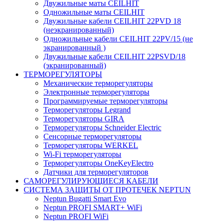
Двужильные маты CEILHIT
Одножильные маты CEILHIT
Двужильные кабели CEILHIT 22PVD 18
(неэкранированный)
Одножильные кабели CEILHIT 22PV/15 (не
экранированный )
Двужильные кабели CEILHIT 22PSVD/18
(экранированный)
ТЕРМОРЕГУЛЯТОРЫ
Механические терморегуляторы
Электронные терморегуляторы
Программируемые терморегуляторы
Терморегуляторы Legrand
Терморегуляторы GIRA
Терморегуляторы Schneider Electric
Сенсорные терморегуляторы
Терморегуляторы WERKEL
Wi-Fi терморегуляторы
Терморегуляторы OneKeyElectro
Датчики для терморегуляторов
САМОРЕГУЛИРУЮЩИЕСЯ КАБЕЛИ
СИСТЕМА ЗАЩИТЫ ОТ ПРОТЕЧЕК NEPTUN
Neptun Bugatti Smart Evo
Neptun PROFI SMART+ WiFi
Neptun PROFI WiFi