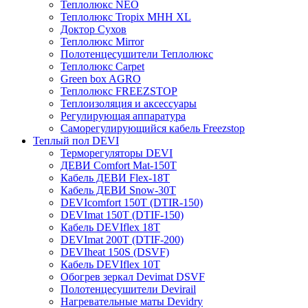
Теплолюкс NEO
Теплолюкс Tropix МНН XL
Доктор Сухов
Теплолюкс Mirror
Полотенцесушители Теплолюкс
Теплолюкс Carpet
Green box AGRO
Теплолюкс FREEZSTOP
Теплоизоляция и аксессуары
Регулирующая аппаратура
Cаморегулирующийся кабель Freezstop
Теплый пол DEVI
Терморегуляторы DEVI
ДЕВИ Comfort Mat-150T
Кабель ДЕВИ Flex-18T
Кабель ДЕВИ Snow-30T
DEVIcomfort 150T (DTIR-150)
DEVImat 150T (DTIF-150)
Кабель DEVIflex 18T
DEVImat 200T (DTIF-200)
DEVIheat 150S (DSVF)
Кабель DEVIflex 10T
Обогрев зеркал Devimat DSVF
Полотенцесушители Devirail
Нагревательные маты Devidry