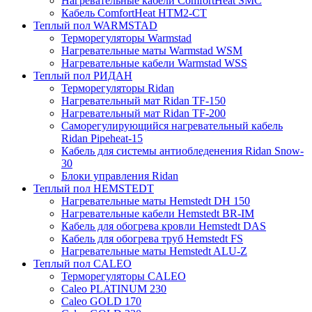
Нагревательные кабели ComfortHeat SMC
Кабель ComfortHeat HTM2-CT
Теплый пол WARMSTAD
Терморегуляторы Warmstad
Нагревательные маты Warmstad WSM
Нагревательные кабели Warmstad WSS
Теплый пол РИДАН
Терморегуляторы Ridan
Нагревательный мат Ridan TF-150
Нагревательный мат Ridan TF-200
Саморегулирующийся нагревательный кабель
Ridan Pipeheat-15
Кабель для системы антиобледенения Ridan Snow-
30
Блоки управления Ridan
Теплый пол HEMSTEDT
Нагревательные маты Hemstedt DH 150
Нагревательные кабели Hemstedt BR-IM
Кабель для обогрева кровли Hemstedt DAS
Кабель для обогрева труб Hemstedt FS
Нагревательные маты Hemstedt ALU-Z
Теплый пол CALEO
Терморегуляторы CALEO
Caleo PLATINUM 230
Caleo GOLD 170