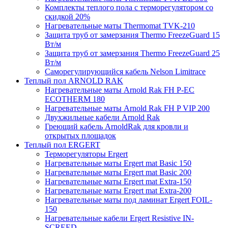
Комплекты теплого пола с терморегулятором со
скидкой 20%
Нагревательные маты Thermomat TVK-210
Защита труб от замерзания Thermo FreezeGuard 15
Вт/м
Защита труб от замерзания Thermo FreezeGuard 25
Вт/м
Саморегулирующийся кабель Nelson Limitrace
Теплый пол ARNOLD RAK
Нагревательные маты Arnold Rak FH P-EC
ECOTHERM 180
Нагревательные маты Arnold Rak FH P VIP 200
Двухжильные кабели Arnold Rak
Греющий кабель ArnoldRak для кровли и
открытых площадок
Теплый пол ERGERT
Терморегуляторы Ergert
Нагревательные маты Ergert mat Basic 150
Нагревательные маты Ergert mat Basic 200
Нагревательные маты Ergert mat Extra-150
Нагревательные маты Ergert mat Extra-200
Нагревательные маты под ламинат Ergert FOIL-
150
Нагревательные кабели Ergert Resistive IN-
SCREED