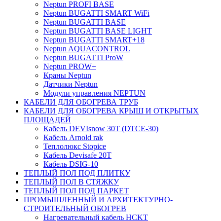
Neptun PROFI BASE
Neptun BUGATTI SMART WiFi
Neptun BUGATTI BASE
Neptun BUGATTI BASE LIGHT
Neptun BUGATTI SMART+18
Neptun AQUACONTROL
Neptun BUGATTI ProW
Neptun PROW+
Краны Neptun
Датчики Neptun
Модули управления NEPTUN
КАБЕЛИ ДЛЯ ОБОГРЕВА ТРУБ
КАБЕЛИ ДЛЯ ОБОГРЕВА КРЫШ И ОТКРЫТЫХ
ПЛОЩАДЕЙ
Кабель DEVIsnow 30Т (DTCE-30)
Кабель Arnold rak
Теплолюкс Stopice
Кабель Devisafe 20T
Кабель DSIG-10
ТЕПЛЫЙ ПОЛ ПОД ПЛИТКУ
ТЕПЛЫЙ ПОЛ В СТЯЖКУ
ТЕПЛЫЙ ПОЛ ПОД ПАРКЕТ
ПРОМЫШЛЕННЫЙ И АРХИТЕКТУРНО-
СТРОИТЕЛЬНЫЙ ОБОГРЕВ
Нагревательный кабель НCKТ