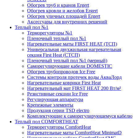
Обогрев труб и кранов Ergert
Обогрев кровли и желобов Ergert
Обогрев уличных площадей Ergert
Аксессуары для внутренних решений
Теплый пол №1
Терморегуляторы №1
Пленочный теплый пол №1
Нагревательные маты FIRST HEAT (ТСП)
Универсальная двухжильная нагревательная
секция First Heat (СТСП)
Пленочный теплый пол №1 (мерный)
Саморегулирующие кабели DOMESTIC
Обогрев трубопроводов Ice Free
Системы контроля протечек воды АкваЛорд
Нагревательные коврики First Heat
Нагревательный мат FIRST HEAT 200 Вт/м²
Резистивные секции Ice Free
Регулирующая аппаратура
Крепежные элементы
Продукция серии TSD electro
Комплектующие к саморегулирующемуся кабелю
Теплый пол COMFORTHEAT
Терморегуляторы ComfortHeat
Нагревательные маты ComfortHeat MinimatD