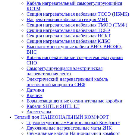
Кабель нагревательный саморегулирующийся
КСТМ
Секция нагревательная кабельная ТСОЭ (НБМК)
Нагревательная кабельная секция МНТ
Секция нагревательная кабельная ТМОЭ (ТМФ)
Секция нагревательная кабельная ТСБЭ
Секция нагревательная кабельная НСКТ
Секция нагревательная кабельная КДБС
Высокотемпературные кабели ВНО, ВНОЭО,
ВНС
Кабель нагревательный среднетемпературный
СНО
Саморегулирующаяся электрическая
нагревательная лента
Электрический нагревательный кабель
постоянной мощности СНФ
Датчики
Крепеж
Взрывозащищенные соединительные коробки
Кабели SHTL и SHTL-LT
Аксессуары
Теплый пол НАЦИОНАЛЬНЫЙ КОМФОРТ
Терморегуляторы «Национальный Комфорт»
Двухжильные нагревательные маты 2НК
Двужильные кабели Национальный комфорт