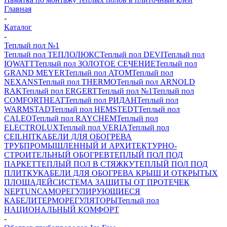
Главная
-
Каталог
-
Теплый пол №1
Теплый пол ТЕПЛОЛЮКС
Теплый пол DEVI
Теплый пол
IQWATT
Теплый пол ЗОЛОТОЕ СЕЧЕНИЕ
Теплый пол
GRAND MEYER
Теплый пол ATOM
Теплый пол
NEXANS
Теплый пол THERMO
Теплый пол ARNOLD
RAK
Теплый пол ERGERT
Теплый пол №1
Теплый пол
COMFORTHEAT
Теплый пол РИДАН
Теплый пол
WARMSTAD
Теплый пол HEMSTEDT
Теплый пол
CALEO
Теплый пол RAYCHEM
Теплый пол
ELECTROLUX
Теплый пол VERIA
Теплый пол
CEILHIT
КАБЕЛИ ДЛЯ ОБОГРЕВА
ТРУБ
ПРОМЫШЛЕННЫЙ И АРХИТЕКТУРНО-
СТРОИТЕЛЬНЫЙ ОБОГРЕВ
ТЕПЛЫЙ ПОЛ ПОД
ПАРКЕТ
ТЕПЛЫЙ ПОЛ В СТЯЖКУ
ТЕПЛЫЙ ПОЛ ПОД
ПЛИТКУ
КАБЕЛИ ДЛЯ ОБОГРЕВА КРЫШ И ОТКРЫТЫХ
ПЛОЩАДЕЙ
СИСТЕМА ЗАЩИТЫ ОТ ПРОТЕЧЕК
NEPTUN
САМОРЕГУЛИРУЮЩИЕСЯ
КАБЕЛИ
ТЕРМОРЕГУЛЯТОРЫ
Теплый пол
НАЦИОНАЛЬНЫЙ КОМФОРТ
-