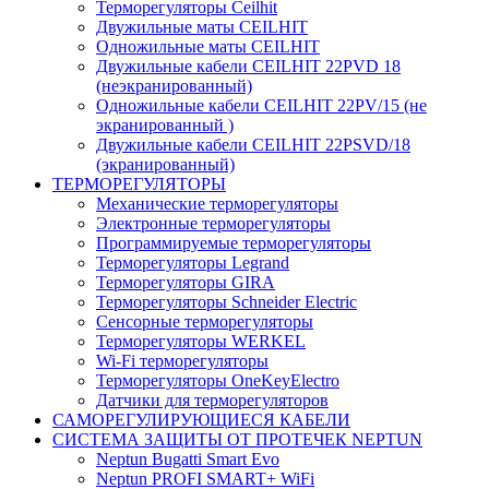
Терморегуляторы Ceilhit
Двужильные маты CEILHIT
Одножильные маты CEILHIT
Двужильные кабели CEILHIT 22PVD 18
(неэкранированный)
Одножильные кабели CEILHIT 22PV/15 (не
экранированный )
Двужильные кабели CEILHIT 22PSVD/18
(экранированный)
ТЕРМОРЕГУЛЯТОРЫ
Механические терморегуляторы
Электронные терморегуляторы
Программируемые терморегуляторы
Терморегуляторы Legrand
Терморегуляторы GIRA
Терморегуляторы Schneider Electric
Сенсорные терморегуляторы
Терморегуляторы WERKEL
Wi-Fi терморегуляторы
Терморегуляторы OneKeyElectro
Датчики для терморегуляторов
САМОРЕГУЛИРУЮЩИЕСЯ КАБЕЛИ
СИСТЕМА ЗАЩИТЫ ОТ ПРОТЕЧЕК NEPTUN
Neptun Bugatti Smart Evo
Neptun PROFI SMART+ WiFi