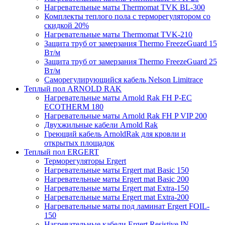
Нагревательные маты Thermomat TVK BL-300
Комплекты теплого пола с терморегулятором со
скидкой 20%
Нагревательные маты Thermomat TVK-210
Защита труб от замерзания Thermo FreezeGuard 15
Вт/м
Защита труб от замерзания Thermo FreezeGuard 25
Вт/м
Саморегулирующийся кабель Nelson Limitrace
Теплый пол ARNOLD RAK
Нагревательные маты Arnold Rak FH P-EC
ECOTHERM 180
Нагревательные маты Arnold Rak FH P VIP 200
Двухжильные кабели Arnold Rak
Греющий кабель ArnoldRak для кровли и
открытых площадок
Теплый пол ERGERT
Терморегуляторы Ergert
Нагревательные маты Ergert mat Basic 150
Нагревательные маты Ergert mat Basic 200
Нагревательные маты Ergert mat Extra-150
Нагревательные маты Ergert mat Extra-200
Нагревательные маты под ламинат Ergert FOIL-
150
Нагревательные кабели Ergert Resistive IN-