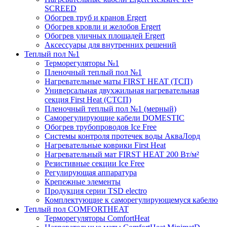
SCREED
Обогрев труб и кранов Ergert
Обогрев кровли и желобов Ergert
Обогрев уличных площадей Ergert
Аксессуары для внутренних решений
Теплый пол №1
Терморегуляторы №1
Пленочный теплый пол №1
Нагревательные маты FIRST HEAT (ТСП)
Универсальная двухжильная нагревательная
секция First Heat (СТСП)
Пленочный теплый пол №1 (мерный)
Саморегулирующие кабели DOMESTIC
Обогрев трубопроводов Ice Free
Системы контроля протечек воды АкваЛорд
Нагревательные коврики First Heat
Нагревательный мат FIRST HEAT 200 Вт/м²
Резистивные секции Ice Free
Регулирующая аппаратура
Крепежные элементы
Продукция серии TSD electro
Комплектующие к саморегулирующемуся кабелю
Теплый пол COMFORTHEAT
Терморегуляторы ComfortHeat