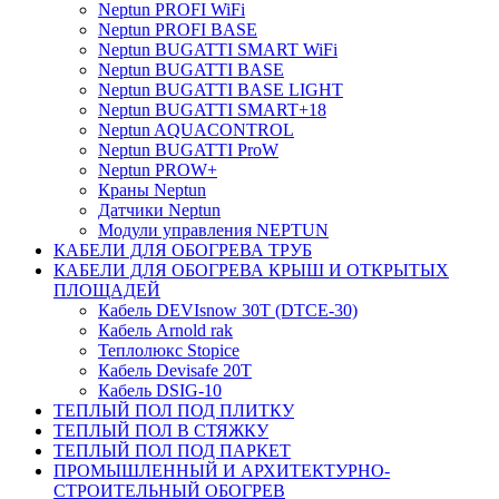
Neptun PROFI WiFi
Neptun PROFI BASE
Neptun BUGATTI SMART WiFi
Neptun BUGATTI BASE
Neptun BUGATTI BASE LIGHT
Neptun BUGATTI SMART+18
Neptun AQUACONTROL
Neptun BUGATTI ProW
Neptun PROW+
Краны Neptun
Датчики Neptun
Модули управления NEPTUN
КАБЕЛИ ДЛЯ ОБОГРЕВА ТРУБ
КАБЕЛИ ДЛЯ ОБОГРЕВА КРЫШ И ОТКРЫТЫХ
ПЛОЩАДЕЙ
Кабель DEVIsnow 30Т (DTCE-30)
Кабель Arnold rak
Теплолюкс Stopice
Кабель Devisafe 20T
Кабель DSIG-10
ТЕПЛЫЙ ПОЛ ПОД ПЛИТКУ
ТЕПЛЫЙ ПОЛ В СТЯЖКУ
ТЕПЛЫЙ ПОЛ ПОД ПАРКЕТ
ПРОМЫШЛЕННЫЙ И АРХИТЕКТУРНО-
СТРОИТЕЛЬНЫЙ ОБОГРЕВ