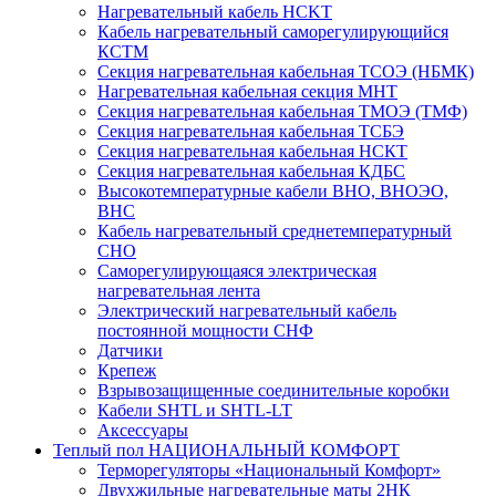
Нагревательный кабель НCKТ
Кабель нагревательный саморегулирующийся
КСТМ
Секция нагревательная кабельная ТСОЭ (НБМК)
Нагревательная кабельная секция МНТ
Секция нагревательная кабельная ТМОЭ (ТМФ)
Секция нагревательная кабельная ТСБЭ
Секция нагревательная кабельная НСКТ
Секция нагревательная кабельная КДБС
Высокотемпературные кабели ВНО, ВНОЭО,
ВНС
Кабель нагревательный среднетемпературный
СНО
Саморегулирующаяся электрическая
нагревательная лента
Электрический нагревательный кабель
постоянной мощности СНФ
Датчики
Крепеж
Взрывозащищенные соединительные коробки
Кабели SHTL и SHTL-LT
Аксессуары
Теплый пол НАЦИОНАЛЬНЫЙ КОМФОРТ
Терморегуляторы «Национальный Комфорт»
Двухжильные нагревательные маты 2НК