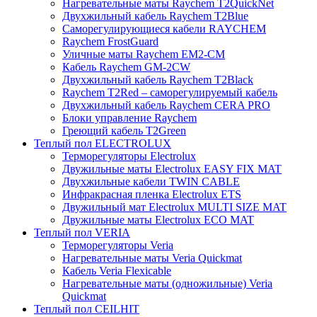
Нагревательные маты Raychem T2QuickNet
Двухжильный кабель Raychem T2Blue
Саморегулирующиеся кабели RAYCHEM
Raychem FrostGuard
Уличные маты Raychem EM2-CM
Кабель Raychem GM-2CW
Двухжильный кабель Raychem T2Black
Raychem T2Red – саморегулируемый кабель
Двухжильный кабель Raychem CERA PRO
Блоки управление Raychem
Греющий кабель T2Green
Теплый пол ELECTROLUX
Терморегуляторы Electrolux
Двужильные маты Electrolux EASY FIX MAT
Двухжильные кабели TWIN CABLE
Инфракрасная пленка Electrolux ETS
Двужильный мат Electrolux MULTI SIZE MAT
Двужильные маты Electrolux ECO MAT
Теплый пол VERIA
Терморегуляторы Veria
Нагревательные маты Veria Quickmat
Кабель Veria Flexicable
Нагревательные маты (одножильные) Veria
Quickmat
Теплый пол CEILHIT