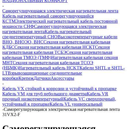
НАЦИОНАЛЬНЫЙ КОМФОРТ
-
Саморегулирующаяся электрическая нагревательная лента
Кабель нагревательный саморегулирующийся
КСТМ
Электрический нагревательный кабель постоянной
мощности СНФ
Саморегулирующаяся электрическая
нагревательная лента
Кабель нагревательный
среднетемпературный СНО
Высокотемпературные кабели
ВНО, ВНОЭО, ВНС
Секция нагревательная кабельная
КДБС
Секция нагревательная кабельная НСКТ
Секция
нагревательная кабельная ТСБЭ
Секция нагревательная
кабельная ТМОЭ (ТМФ)
Нагревательная кабельная секция
МНТ
Секция нагревательная кабельная ТСОЭ
(НБМК)
Нагревательный кабель НCKТ
Кабели SHTL и SHTL-
LT
Взрывозащищенные соединительные
коробки
Крепеж
Датчики
Аксессуары
-
Кабель VX стойкий к коррозии и устойчивый к пропарке
Кабель VM для труб небольшого диаметра
Кабель VR
прочный низкотемпературный
Кабель VC сверхпрочный,
устойчивый к пропарке
Кабель VL универсальный
-
Саморегулирующаяся электрическая нагревательная лента
31VX2-F
Саморегулирующаяся