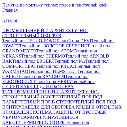
Памятка по монтажу теплых полов в плиточный клей
Главная
-
Каталог
-
ПРОМЫШЛЕННЫЙ И АРХИТЕКТУРНО-
СТРОИТЕЛЬНЫЙ ОБОГРЕВ
Теплый пол ТЕПЛОЛЮКС
Теплый пол DEVI
Теплый пол
IQWATT
Теплый пол ЗОЛОТОЕ СЕЧЕНИЕ
Теплый пол
GRAND MEYER
Теплый пол ATOM
Теплый пол
NEXANS
Теплый пол THERMO
Теплый пол ARNOLD
RAK
Теплый пол ERGERT
Теплый пол №1
Теплый пол
COMFORTHEAT
Теплый пол РИДАН
Теплый пол
WARMSTAD
Теплый пол HEMSTEDT
Теплый пол
CALEO
Теплый пол RAYCHEM
Теплый пол
ELECTROLUX
Теплый пол VERIA
Теплый пол
CEILHIT
КАБЕЛИ ДЛЯ ОБОГРЕВА
ТРУБ
ПРОМЫШЛЕННЫЙ И АРХИТЕКТУРНО-
СТРОИТЕЛЬНЫЙ ОБОГРЕВ
ТЕПЛЫЙ ПОЛ ПОД
ПАРКЕТ
ТЕПЛЫЙ ПОЛ В СТЯЖКУ
ТЕПЛЫЙ ПОЛ ПОД
ПЛИТКУ
КАБЕЛИ ДЛЯ ОБОГРЕВА КРЫШ И ОТКРЫТЫХ
ПЛОЩАДЕЙ
СИСТЕМА ЗАЩИТЫ ОТ ПРОТЕЧЕК
NEPTUN
САМОРЕГУЛИРУЮЩИЕСЯ
КАБЕЛИ
ТЕРМОРЕГУЛЯТОРЫ
Теплый пол