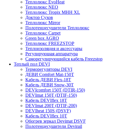
Теплолюкс EvoHeat
Теплолюкс NEO
Теплолюкс Tropix МНН XL
Доктор Сухов
Теплолюкс Mirror
Полотенцесушители Теплолюкс
Теплолюкс Carpet
Green box AGRO
Теплолюкс FREEZSTOP
Теплоизоляция и аксессуары
Регулирующая аппаратура
Cаморегулирующийся кабель Freezstop
Теплый пол DEVI
Терморегуляторы DEVI
ДЕВИ Comfort Mat-150T
Кабель ДЕВИ Flex-18T
Кабель ДЕВИ Snow-30T
DEVIcomfort 150T (DTIR-150)
DEVImat 150T (DTIF-150)
Кабель DEVIflex 18T
DEVImat 200T (DTIF-200)
DEVIheat 150S (DSVF)
Кабель DEVIflex 10T
Обогрев зеркал Devimat DSVF
Полотенцесушители Devirail