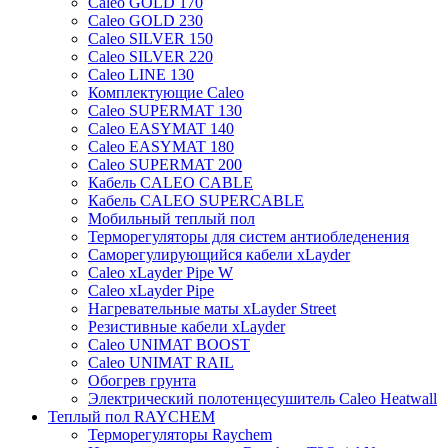
Caleo GOLD 170
Caleo GOLD 230
Caleo SILVER 150
Caleo SILVER 220
Caleo LINE 130
Комплектующие Caleo
Caleo SUPERMAT 130
Caleo EASYMAT 140
Caleo EASYMAT 180
Caleo SUPERMAT 200
Кабель CALEO CABLE
Кабель CALEO SUPERCABLE
Мобильный теплый пол
Терморегуляторы для систем антиобледенения
Саморегулирующийся кабели xLayder
Caleo xLayder Pipe W
Caleo xLayder Pipe
Нагревательные маты xLayder Street
Резистивные кабели xLayder
Caleo UNIMAT BOOST
Caleo UNIMAT RAIL
Обогрев грунта
Электрический полотенцесушитель Caleo Heatwall
Теплый пол RAYCHEM
Терморегуляторы Raychem