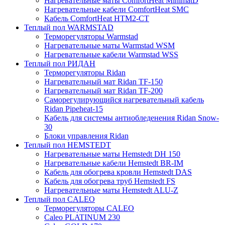
Нагревательные маты ComfortHeat MinimatD
Нагревательные кабели ComfortHeat SMC
Кабель ComfortHeat HTM2-CT
Теплый пол WARMSTAD
Терморегуляторы Warmstad
Нагревательные маты Warmstad WSM
Нагревательные кабели Warmstad WSS
Теплый пол РИДАН
Терморегуляторы Ridan
Нагревательный мат Ridan TF-150
Нагревательный мат Ridan TF-200
Саморегулирующийся нагревательный кабель
Ridan Pipeheat-15
Кабель для системы антиобледенения Ridan Snow-
30
Блоки управления Ridan
Теплый пол HEMSTEDT
Нагревательные маты Hemstedt DH 150
Нагревательные кабели Hemstedt BR-IM
Кабель для обогрева кровли Hemstedt DAS
Кабель для обогрева труб Hemstedt FS
Нагревательные маты Hemstedt ALU-Z
Теплый пол CALEO
Терморегуляторы CALEO
Caleo PLATINUM 230