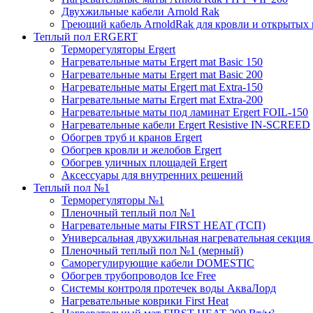
Двухжильные кабели Arnold Rak
Греющий кабель ArnoldRak для кровли и открытых
Теплый пол ERGERT
Терморегуляторы Ergert
Нагревательные маты Ergert mat Basic 150
Нагревательные маты Ergert mat Basic 200
Нагревательные маты Ergert mat Extra-150
Нагревательные маты Ergert mat Extra-200
Нагревательные маты под ламинат Ergert FOIL-150
Нагревательные кабели Ergert Resistive IN-SCREED
Обогрев труб и кранов Ergert
Обогрев кровли и желобов Ergert
Обогрев уличных площадей Ergert
Аксессуары для внутренних решений
Теплый пол №1
Терморегуляторы №1
Пленочный теплый пол №1
Нагревательные маты FIRST HEAT (ТСП)
Универсальная двухжильная нагревательная секция 
Пленочный теплый пол №1 (мерный)
Саморегулирующие кабели DOMESTIC
Обогрев трубопроводов Ice Free
Системы контроля протечек воды АкваЛорд
Нагревательные коврики First Heat