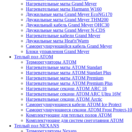
Нагревательные маты Grand Meyer
Нагревательные маты Harmann W160
Двужильные маты Grand Meyer EcoNG170
Двужильные маты Grand Meyer THM200
Двужильный кабель Grand Meyer OHC30
Двужильные маты Grand Meyer N-CDS
Нагревательные кабели Grand Meyer
Двужильные маты Heat'n'Warm
Саморегулирующийся кабель Grand Meyer
Блоки управления Grand Meyer
Теплый пол ATOM
Терморегуляторы АТОМ
Нагревательные маты АТОМ Standart
Нагревательные маты АТОМ Standart Plus
Нагревательные маты АТОМ Premium
Нагревательные маты АТОМ Premium Plus
Нагревательные секции АТОМ ARC 18
Нагревательные секции ATOM ARC Ultra 16W
Нагревательные секции АТОМ Arctic
Саморегулирующиеся кабели ATOM Ice Protect
Саморегулирующиеся секции ATOM Frost Protect-10
Комплектующие для теплых полов ATOM
Комплектующие для систем снеготаяния ATOM
Теплый пол NEXANS
Терморегуляторы Nexans