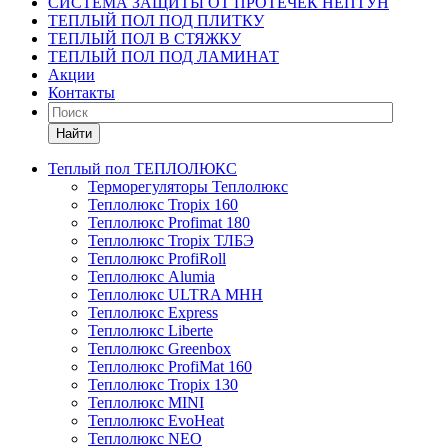
СИСТЕМА ЗАЩИТЫ ОТ ПРОТЕЧЕК НЕПТУН
ТЕПЛЫЙ ПОЛ ПОД ПЛИТКУ
ТЕПЛЫЙ ПОЛ В СТЯЖКУ
ТЕПЛЫЙ ПОЛ ПОД ЛАМИНАТ
Акции
Контакты
Найти
Теплый пол ТЕПЛОЛЮКС
Терморегуляторы Теплолюкс
Теплолюкс Tropix 160
Теплолюкс Profimat 180
Теплолюкс Tropix ТЛБЭ
Теплолюкс ProfiRoll
Теплолюкс Alumia
Теплолюкс ULTRA МНН
Теплолюкс Express
Теплолюкс Liberte
Теплолюкс Greenbox
Теплолюкс ProfiMat 160
Теплолюкс Tropix 130
Теплолюкс MINI
Теплолюкс EvoHeat
Теплолюкс NEO