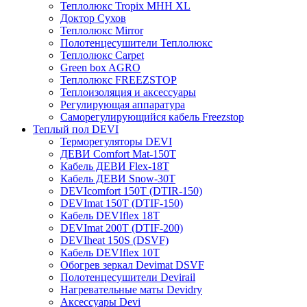
Теплолюкс Tropix МНН XL
Доктор Сухов
Теплолюкс Mirror
Полотенцесушители Теплолюкс
Теплолюкс Carpet
Green box AGRO
Теплолюкс FREEZSTOP
Теплоизоляция и аксессуары
Регулирующая аппаратура
Cаморегулирующийся кабель Freezstop
Теплый пол DEVI
Терморегуляторы DEVI
ДЕВИ Comfort Mat-150T
Кабель ДЕВИ Flex-18T
Кабель ДЕВИ Snow-30T
DEVIcomfort 150T (DTIR-150)
DEVImat 150T (DTIF-150)
Кабель DEVIflex 18T
DEVImat 200T (DTIF-200)
DEVIheat 150S (DSVF)
Кабель DEVIflex 10T
Обогрев зеркал Devimat DSVF
Полотенцесушители Devirail
Нагревательные маты Devidry
Аксессуары Devi