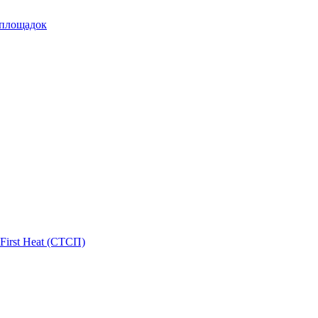
 площадок
First Heat (СТСП)