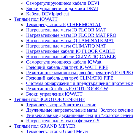
Саморегулирующиеся кабели DEVI
Блоки управления и датчики DEVI
Кабель DEVIpipeheat
Теплый пол IQWATT
Терморегуляторы IQ THERMOSTAT
Нагревательные маты IQ FLOOR MAT
Нагревательные маты IQ FLOOR MAT PRO
Нагревательные маты IQ LAMINATE MAT
Нагревательные маты CLIMATIQ MAT
Нагревательные кабели IQ FLOOR CABLE
Нагревательные кабели CLIMATIQ CABLE
Саморегулирующиеся кабели IQWatt
Греющий кабель для труб IQWATT PIPE
Резистивные комплекты для обогрева труб IQ PIP
Греющий кабель для труб CLIMATIQ PIPE
Система обнаружения и предотвращения протечек
Резистивный кабель IQ OUTDOOR CW
Блоки управления IQWATT
Теплый пол ЗОЛОТОЕ СЕЧЕНИЕ
Терморегуляторы Золотое сечение
Двужильные нагревательные маты "Золотое сечени
Универсальные двужильные секции "Золотое сечен
Нагревательные маты на фольге GS
Теплый пол GRAND MEYER
Терморегуляторы Grand Meyer