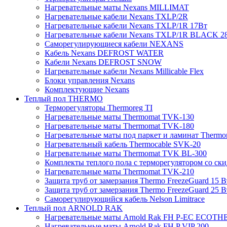
Нагревательные маты Nexans MILLIMAT
Нагревательные кабели Nexans TXLP/2R
Нагревательные кабели Nexans TXLP/1R 17Вт
Нагревательные кабели Nexans TXLP/1R BLACK 2
Саморегулирующиеся кабели NEXANS
Кабель Nexans DEFROST WATER
Кабели Nexans DEFROST SNOW
Нагревательные кабели Nexans Millicable Flex
Блоки управления Nexans
Комплектующие Nexans
Теплый пол THERMO
Терморегуляторы Thermoreg TI
Нагревательные маты Thermomat TVK-130
Нагревательные маты Thermomat TVK-180
Нагревательные маты под паркет и ламинат Thermo
Нагревательный кабель Thermocable SVK-20
Нагревательные маты Thermomat TVK BL-300
Комплекты теплого пола с терморегулятором со ск
Нагревательные маты Thermomat TVK-210
Защита труб от замерзания Thermo FreezeGuard 15 В
Защита труб от замерзания Thermo FreezeGuard 25 В
Саморегулирующийся кабель Nelson Limitrace
Теплый пол ARNOLD RAK
Нагревательные маты Arnold Rak FH P-EC ECOTH
Нагревательные маты Arnold Rak FH P VIP 200