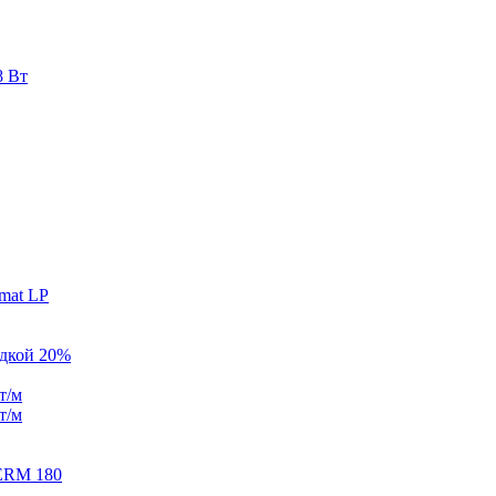
8 Вт
mat LP
идкой 20%
т/м
т/м
ERM 180