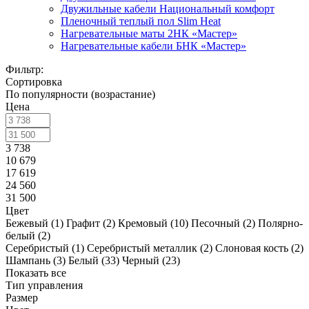
Двужильные кабели Национальный комфорт
Пленочный теплый пол Slim Heat
Нагревательные маты 2НК «Мастер»
Нагревательные кабели БНК «Мастер»
Фильтр:
Сортировка
По популярности (возрастание)
Цена
3 738
10 679
17 619
24 560
31 500
Цвет
Бежевый (
1
)
Графит (
2
)
Кремовый (
10
)
Песочный (
2
)
Полярно-
белый (
2
)
Серебристый (
1
)
Серебристый металлик (
2
)
Слоновая кость (
2
)
Шампань (
3
)
Белый (
33
)
Черный (
23
)
Показать все
Тип управления
Размер