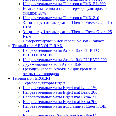
Нагревательные маты Thermomat TVK BL-300
Комплекты теплого пола с терморегулятором со
скидкой 20%
Нагревательные маты Thermomat TVK-210
Защита труб от замерзания Thermo FreezeGuard 15
Вт/м
Защита труб от замерзания Thermo FreezeGuard 25
Вт/м
Саморегулирующийся кабель Nelson Limitrace
Теплый пол ARNOLD RAK
Нагревательные маты Arnold Rak FH P-EC
ECOTHERM 180
Нагревательные маты Arnold Rak FH P VIP 200
Двухжильные кабели Arnold Rak
Греющий кабель ArnoldRak для кровли и
открытых площадок
Теплый пол ERGERT
Терморегуляторы Ergert
Нагревательные маты Ergert mat Basic 150
Нагревательные маты Ergert mat Basic 200
Нагревательные маты Ergert mat Extra-150
Нагревательные маты Ergert mat Extra-200
Нагревательные маты под ламинат Ergert FOIL-
150
Нагревательные кабели Ergert Resistive IN-