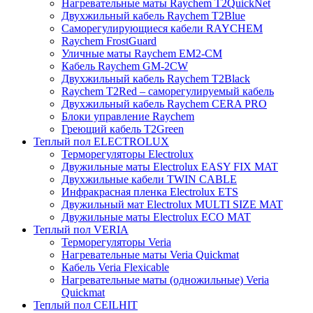
Нагревательные маты Raychem T2QuickNet
Двухжильный кабель Raychem T2Blue
Саморегулирующиеся кабели RAYCHEM
Raychem FrostGuard
Уличные маты Raychem EM2-CM
Кабель Raychem GM-2CW
Двухжильный кабель Raychem T2Black
Raychem T2Red – саморегулируемый кабель
Двухжильный кабель Raychem CERA PRO
Блоки управление Raychem
Греющий кабель T2Green
Теплый пол ELECTROLUX
Терморегуляторы Electrolux
Двужильные маты Electrolux EASY FIX MAT
Двухжильные кабели TWIN CABLE
Инфракрасная пленка Electrolux ETS
Двужильный мат Electrolux MULTI SIZE MAT
Двужильные маты Electrolux ECO MAT
Теплый пол VERIA
Терморегуляторы Veria
Нагревательные маты Veria Quickmat
Кабель Veria Flexicable
Нагревательные маты (одножильные) Veria
Quickmat
Теплый пол CEILHIT