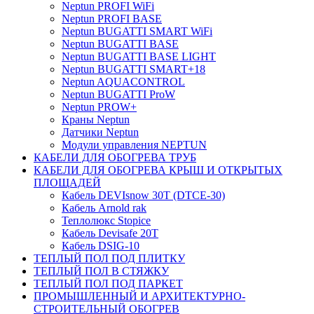
Neptun PROFI WiFi
Neptun PROFI BASE
Neptun BUGATTI SMART WiFi
Neptun BUGATTI BASE
Neptun BUGATTI BASE LIGHT
Neptun BUGATTI SMART+18
Neptun AQUACONTROL
Neptun BUGATTI ProW
Neptun PROW+
Краны Neptun
Датчики Neptun
Модули управления NEPTUN
КАБЕЛИ ДЛЯ ОБОГРЕВА ТРУБ
КАБЕЛИ ДЛЯ ОБОГРЕВА КРЫШ И ОТКРЫТЫХ
ПЛОЩАДЕЙ
Кабель DEVIsnow 30Т (DTCE-30)
Кабель Arnold rak
Теплолюкс Stopice
Кабель Devisafe 20T
Кабель DSIG-10
ТЕПЛЫЙ ПОЛ ПОД ПЛИТКУ
ТЕПЛЫЙ ПОЛ В СТЯЖКУ
ТЕПЛЫЙ ПОЛ ПОД ПАРКЕТ
ПРОМЫШЛЕННЫЙ И АРХИТЕКТУРНО-
СТРОИТЕЛЬНЫЙ ОБОГРЕВ