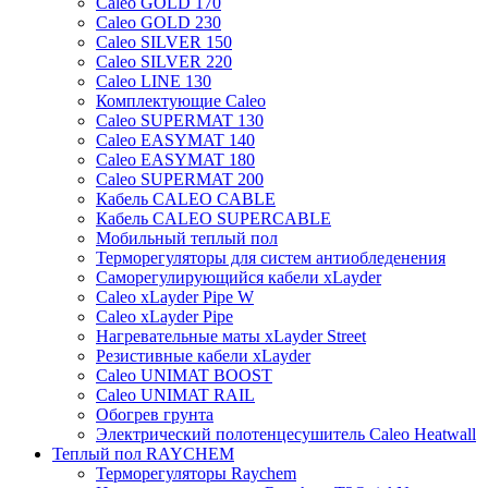
Caleo GOLD 170
Caleo GOLD 230
Caleo SILVER 150
Caleo SILVER 220
Caleo LINE 130
Комплектующие Caleo
Caleo SUPERMAT 130
Caleo EASYMAT 140
Caleo EASYMAT 180
Caleo SUPERMAT 200
Кабель CALEO CABLE
Кабель CALEO SUPERCABLE
Мобильный теплый пол
Терморегуляторы для систем антиобледенения
Саморегулирующийся кабели xLayder
Caleo xLayder Pipe W
Caleo xLayder Pipe
Нагревательные маты xLayder Street
Резистивные кабели xLayder
Caleo UNIMAT BOOST
Caleo UNIMAT RAIL
Обогрев грунта
Электрический полотенцесушитель Caleo Heatwall
Теплый пол RAYCHEM
Терморегуляторы Raychem