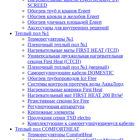
SCREED
Обогрев труб и кранов Ergert
Обогрев кровли и желобов Ergert
Обогрев уличных площадей Ergert
Аксессуары для внутренних решений
Теплый пол №1
Терморегуляторы №1
Пленочный теплый пол №1
Нагревательные маты FIRST HEAT (ТСП)
Универсальная двухжильная нагревательная
секция First Heat (СТСП)
Пленочный теплый пол №1 (мерный)
Саморегулирующие кабели DOMESTIC
Обогрев трубопроводов Ice Free
Системы контроля протечек воды АкваЛорд
Нагревательные коврики First Heat
Нагревательный мат FIRST HEAT 200 Вт/м²
Резистивные секции Ice Free
Регулирующая аппаратура
Крепежные элементы
Продукция серии TSD electro
Комплектующие к саморегулирующемуся кабелю
Теплый пол COMFORTHEAT
Терморегуляторы ComfortHeat