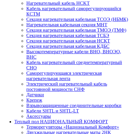
Нагревательный кабель НCKТ
Кабель нагревательный саморегулирующийся
КСТМ
Секция нагревательная кабельная ТСОЭ (НБМК)
Нагревательная кабельная секция МНТ
Секция нагревательная кабельная ТМОЭ (ТМФ)
Секция нагревательная кабельная ТСБЭ
Секция нагревательная кабельная НСКТ
Секция нагревательная кабельная КДБС
Высокотемпературные кабели ВНО, ВНОЭО,
ВНС
Кабель нагревательный среднетемпературный
СНО
Саморегулирующаяся электрическая
нагревательная лента
Электрический нагревательный кабель
постоянной мощности СНФ
Датчики
Крепеж
Взрывозащищенные соединительные коробки
Кабели SHTL и SHTL-LT
Аксессуары
Теплый пол НАЦИОНАЛЬНЫЙ КОМФОРТ
Терморегуляторы «Национальный Комфорт»
Двухжильные нагревательные маты 2НК