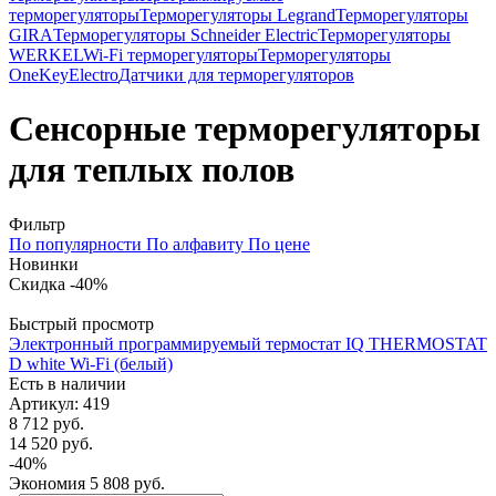
терморегуляторы
Терморегуляторы Legrand
Терморегуляторы
GIRA
Терморегуляторы Schneider Electric
Терморегуляторы
WERKEL
Wi-Fi терморегуляторы
Терморегуляторы
OneKeyElectro
Датчики для терморегуляторов
Сенсорные терморегуляторы
для теплых полов
Фильтр
По популярности
По алфавиту
По цене
Новинки
Скидка -40%
Быстрый просмотр
Электронный программируемый термостат IQ THERMOSTAT
D white Wi-Fi (белый)
Есть в наличии
Артикул
: 419
8 712
руб.
14 520
руб.
-
40
%
Экономия
5 808
руб.