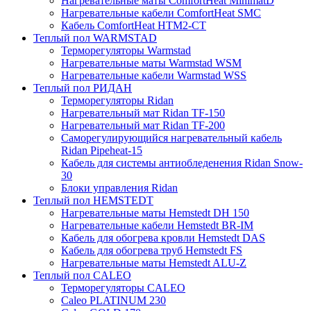
Нагревательные маты ComfortHeat MinimatD
Нагревательные кабели ComfortHeat SMC
Кабель ComfortHeat HTM2-CT
Теплый пол WARMSTAD
Терморегуляторы Warmstad
Нагревательные маты Warmstad WSM
Нагревательные кабели Warmstad WSS
Теплый пол РИДАН
Терморегуляторы Ridan
Нагревательный мат Ridan TF-150
Нагревательный мат Ridan TF-200
Саморегулирующийся нагревательный кабель
Ridan Pipeheat-15
Кабель для системы антиобледенения Ridan Snow-
30
Блоки управления Ridan
Теплый пол HEMSTEDT
Нагревательные маты Hemstedt DH 150
Нагревательные кабели Hemstedt BR-IM
Кабель для обогрева кровли Hemstedt DAS
Кабель для обогрева труб Hemstedt FS
Нагревательные маты Hemstedt ALU-Z
Теплый пол CALEO
Терморегуляторы CALEO
Caleo PLATINUM 230