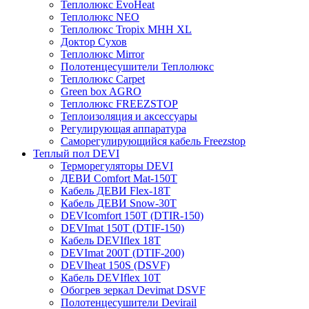
Теплолюкс EvoHeat
Теплолюкс NEO
Теплолюкс Tropix МНН XL
Доктор Сухов
Теплолюкс Mirror
Полотенцесушители Теплолюкс
Теплолюкс Carpet
Green box AGRO
Теплолюкс FREEZSTOP
Теплоизоляция и аксессуары
Регулирующая аппаратура
Cаморегулирующийся кабель Freezstop
Теплый пол DEVI
Терморегуляторы DEVI
ДЕВИ Comfort Mat-150T
Кабель ДЕВИ Flex-18T
Кабель ДЕВИ Snow-30T
DEVIcomfort 150T (DTIR-150)
DEVImat 150T (DTIF-150)
Кабель DEVIflex 18T
DEVImat 200T (DTIF-200)
DEVIheat 150S (DSVF)
Кабель DEVIflex 10T
Обогрев зеркал Devimat DSVF
Полотенцесушители Devirail