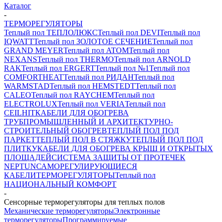
Каталог
-
ТЕРМОРЕГУЛЯТОРЫ
Теплый пол ТЕПЛОЛЮКС
Теплый пол DEVI
Теплый пол
IQWATT
Теплый пол ЗОЛОТОЕ СЕЧЕНИЕ
Теплый пол
GRAND MEYER
Теплый пол ATOM
Теплый пол
NEXANS
Теплый пол THERMO
Теплый пол ARNOLD
RAK
Теплый пол ERGERT
Теплый пол №1
Теплый пол
COMFORTHEAT
Теплый пол РИДАН
Теплый пол
WARMSTAD
Теплый пол HEMSTEDT
Теплый пол
CALEO
Теплый пол RAYCHEM
Теплый пол
ELECTROLUX
Теплый пол VERIA
Теплый пол
CEILHIT
КАБЕЛИ ДЛЯ ОБОГРЕВА
ТРУБ
ПРОМЫШЛЕННЫЙ И АРХИТЕКТУРНО-
СТРОИТЕЛЬНЫЙ ОБОГРЕВ
ТЕПЛЫЙ ПОЛ ПОД
ПАРКЕТ
ТЕПЛЫЙ ПОЛ В СТЯЖКУ
ТЕПЛЫЙ ПОЛ ПОД
ПЛИТКУ
КАБЕЛИ ДЛЯ ОБОГРЕВА КРЫШ И ОТКРЫТЫХ
ПЛОЩАДЕЙ
СИСТЕМА ЗАЩИТЫ ОТ ПРОТЕЧЕК
NEPTUN
САМОРЕГУЛИРУЮЩИЕСЯ
КАБЕЛИ
ТЕРМОРЕГУЛЯТОРЫ
Теплый пол
НАЦИОНАЛЬНЫЙ КОМФОРТ
-
Сенсорные терморегуляторы для теплых полов
Механические терморегуляторы
Электронные
терморегуляторы
Программируемые