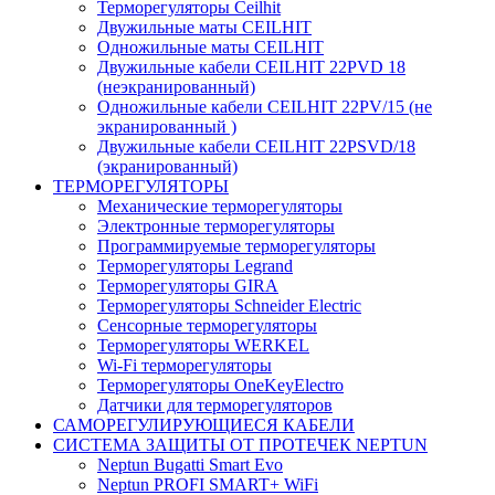
Терморегуляторы Ceilhit
Двужильные маты CEILHIT
Одножильные маты CEILHIT
Двужильные кабели CEILHIT 22PVD 18
(неэкранированный)
Одножильные кабели CEILHIT 22PV/15 (не
экранированный )
Двужильные кабели CEILHIT 22PSVD/18
(экранированный)
ТЕРМОРЕГУЛЯТОРЫ
Механические терморегуляторы
Электронные терморегуляторы
Программируемые терморегуляторы
Терморегуляторы Legrand
Терморегуляторы GIRA
Терморегуляторы Schneider Electric
Сенсорные терморегуляторы
Терморегуляторы WERKEL
Wi-Fi терморегуляторы
Терморегуляторы OneKeyElectro
Датчики для терморегуляторов
САМОРЕГУЛИРУЮЩИЕСЯ КАБЕЛИ
СИСТЕМА ЗАЩИТЫ ОТ ПРОТЕЧЕК NEPTUN
Neptun Bugatti Smart Evo
Neptun PROFI SMART+ WiFi