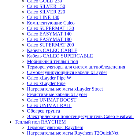
Caleo GOLD 230
Caleo SILVER 150
Caleo SILVER 220
Caleo LINE 130
Комплектующие Caleo
Caleo SUPERMAT 130
Caleo EASYMAT 140
Caleo EASYMAT 180
Caleo SUPERMAT 200
Кабель CALEO CABLE
Кабель CALEO SUPERCABLE
Мобильный теплый пол
Терморегуляторы для систем антиобледенения
Саморегулирующийся кабели xLayder
Caleo xLayder Pipe W
Caleo xLayder Pipe
Нагревательные маты xLayder Street
Резистивные кабели xLayder
Caleo UNIMAT BOOST
Caleo UNIMAT RAIL
Обогрев грунта
Электрический полотенцесушитель Caleo Heatwall
Теплый пол RAYCHEM
Терморегуляторы Raychem
Нагревательные маты Raychem T2QuickNet