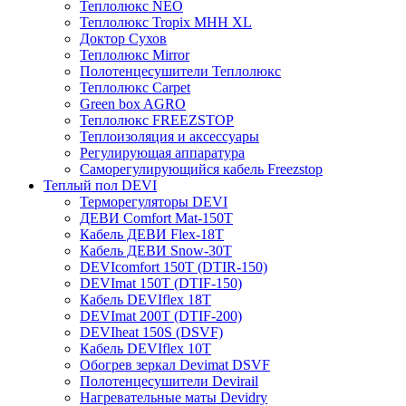
Теплолюкс NEO
Теплолюкс Tropix МНН XL
Доктор Сухов
Теплолюкс Mirror
Полотенцесушители Теплолюкс
Теплолюкс Carpet
Green box AGRO
Теплолюкс FREEZSTOP
Теплоизоляция и аксессуары
Регулирующая аппаратура
Cаморегулирующийся кабель Freezstop
Теплый пол DEVI
Терморегуляторы DEVI
ДЕВИ Comfort Mat-150T
Кабель ДЕВИ Flex-18T
Кабель ДЕВИ Snow-30T
DEVIcomfort 150T (DTIR-150)
DEVImat 150T (DTIF-150)
Кабель DEVIflex 18T
DEVImat 200T (DTIF-200)
DEVIheat 150S (DSVF)
Кабель DEVIflex 10T
Обогрев зеркал Devimat DSVF
Полотенцесушители Devirail
Нагревательные маты Devidry