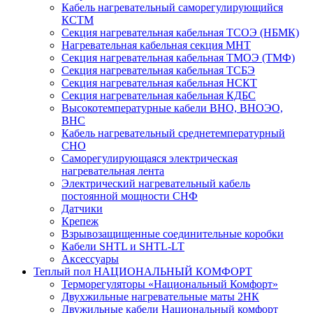
Кабель нагревательный саморегулирующийся
КСТМ
Секция нагревательная кабельная ТСОЭ (НБМК)
Нагревательная кабельная секция МНТ
Секция нагревательная кабельная ТМОЭ (ТМФ)
Секция нагревательная кабельная ТСБЭ
Секция нагревательная кабельная НСКТ
Секция нагревательная кабельная КДБС
Высокотемпературные кабели ВНО, ВНОЭО,
ВНС
Кабель нагревательный среднетемпературный
СНО
Саморегулирующаяся электрическая
нагревательная лента
Электрический нагревательный кабель
постоянной мощности СНФ
Датчики
Крепеж
Взрывозащищенные соединительные коробки
Кабели SHTL и SHTL-LT
Аксессуары
Теплый пол НАЦИОНАЛЬНЫЙ КОМФОРТ
Терморегуляторы «Национальный Комфорт»
Двухжильные нагревательные маты 2НК
Двужильные кабели Национальный комфорт