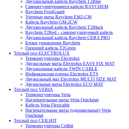
Двухжильный кабель Raychem T2Blue
Саморегулирующиеся кабели RAYCHEM
Raychem FrostGuard
Уличные маты Raychem EM2-CM
Кабель Raychem GM-2CW
Двухжильный кабель Raychem T2Black
Raychem T2Red – саморегулируемый кабель
Двухжильный кабель Raychem CERA PRO
Блоки управление Raychem
Греющий кабель T2Green
Теплый пол ELECTROLUX
Терморегуляторы Electrolux
Двужильные маты Electrolux EASY FIX MAT
Двухжильные кабели TWIN CABLE
Инфракрасная пленка Electrolux ETS
Двужильный мат Electrolux MULTI SIZE MAT
Двужильные маты Electrolux ECO MAT
Теплый пол VERIA
Терморегуляторы Veria
Нагревательные маты Veria Quickmat
Кабель Veria Flexicable
Нагревательные маты (одножильные) Veria
Quickmat
Теплый пол CEILHIT
Терморегуляторы Ceilhit