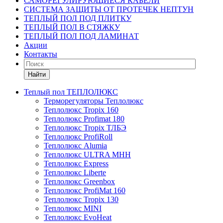
САМОРЕГУЛИРУЮЩИЕСЯ КАБЕЛИ
СИСТЕМА ЗАЩИТЫ ОТ ПРОТЕЧЕК НЕПТУН
ТЕПЛЫЙ ПОЛ ПОД ПЛИТКУ
ТЕПЛЫЙ ПОЛ В СТЯЖКУ
ТЕПЛЫЙ ПОЛ ПОД ЛАМИНАТ
Акции
Контакты
Найти
Теплый пол ТЕПЛОЛЮКС
Терморегуляторы Теплолюкс
Теплолюкс Tropix 160
Теплолюкс Profimat 180
Теплолюкс Tropix ТЛБЭ
Теплолюкс ProfiRoll
Теплолюкс Alumia
Теплолюкс ULTRA МНН
Теплолюкс Express
Теплолюкс Liberte
Теплолюкс Greenbox
Теплолюкс ProfiMat 160
Теплолюкс Tropix 130
Теплолюкс MINI
Теплолюкс EvoHeat