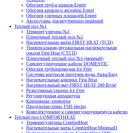
Обогрев труб и кранов Ergert
Обогрев кровли и желобов Ergert
Обогрев уличных площадей Ergert
Аксессуары для внутренних решений
Теплый пол №1
Терморегуляторы №1
Пленочный теплый пол №1
Нагревательные маты FIRST HEAT (ТСП)
Универсальная двухжильная нагревательная
секция First Heat (СТСП)
Пленочный теплый пол №1 (мерный)
Саморегулирующие кабели DOMESTIC
Обогрев трубопроводов Ice Free
Системы контроля протечек воды АкваЛорд
Нагревательные коврики First Heat
Нагревательный мат FIRST HEAT 200 Вт/м²
Резистивные секции Ice Free
Регулирующая аппаратура
Крепежные элементы
Продукция серии TSD electro
Комплектующие к саморегулирующемуся кабелю
Теплый пол COMFORTHEAT
Терморегуляторы ComfortHeat
Нагревательные маты ComfortHeat MinimatD