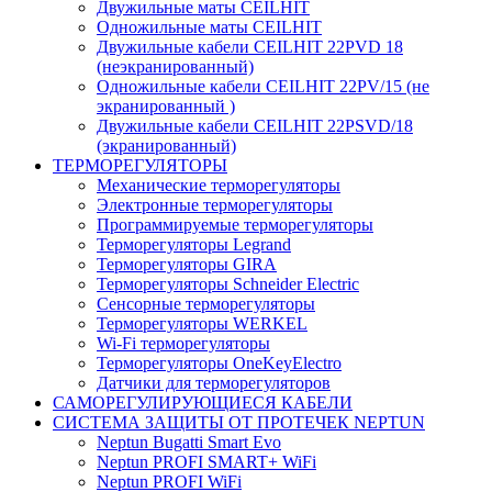
Двужильные маты CEILHIT
Одножильные маты CEILHIT
Двужильные кабели CEILHIT 22PVD 18
(неэкранированный)
Одножильные кабели CEILHIT 22PV/15 (не
экранированный )
Двужильные кабели CEILHIT 22PSVD/18
(экранированный)
ТЕРМОРЕГУЛЯТОРЫ
Механические терморегуляторы
Электронные терморегуляторы
Программируемые терморегуляторы
Терморегуляторы Legrand
Терморегуляторы GIRA
Терморегуляторы Schneider Electric
Сенсорные терморегуляторы
Терморегуляторы WERKEL
Wi-Fi терморегуляторы
Терморегуляторы OneKeyElectro
Датчики для терморегуляторов
САМОРЕГУЛИРУЮЩИЕСЯ КАБЕЛИ
СИСТЕМА ЗАЩИТЫ ОТ ПРОТЕЧЕК NEPTUN
Neptun Bugatti Smart Evo
Neptun PROFI SMART+ WiFi
Neptun PROFI WiFi