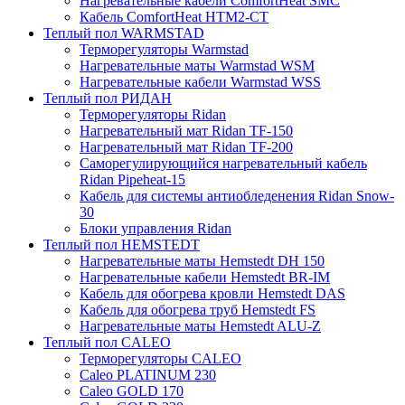
Нагревательные кабели ComfortHeat SMC
Кабель ComfortHeat HTM2-CT
Теплый пол WARMSTAD
Терморегуляторы Warmstad
Нагревательные маты Warmstad WSM
Нагревательные кабели Warmstad WSS
Теплый пол РИДАН
Терморегуляторы Ridan
Нагревательный мат Ridan TF-150
Нагревательный мат Ridan TF-200
Саморегулирующийся нагревательный кабель
Ridan Pipeheat-15
Кабель для системы антиобледенения Ridan Snow-
30
Блоки управления Ridan
Теплый пол HEMSTEDT
Нагревательные маты Hemstedt DH 150
Нагревательные кабели Hemstedt BR-IM
Кабель для обогрева кровли Hemstedt DAS
Кабель для обогрева труб Hemstedt FS
Нагревательные маты Hemstedt ALU-Z
Теплый пол CALEO
Терморегуляторы CALEO
Caleo PLATINUM 230
Caleo GOLD 170