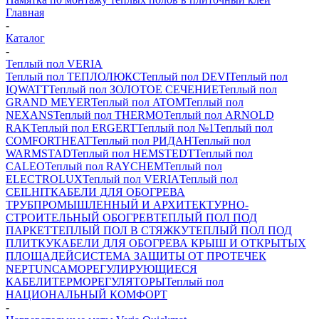
Главная
-
Каталог
-
Теплый пол VERIA
Теплый пол ТЕПЛОЛЮКС
Теплый пол DEVI
Теплый пол
IQWATT
Теплый пол ЗОЛОТОЕ СЕЧЕНИЕ
Теплый пол
GRAND MEYER
Теплый пол ATOM
Теплый пол
NEXANS
Теплый пол THERMO
Теплый пол ARNOLD
RAK
Теплый пол ERGERT
Теплый пол №1
Теплый пол
COMFORTHEAT
Теплый пол РИДАН
Теплый пол
WARMSTAD
Теплый пол HEMSTEDT
Теплый пол
CALEO
Теплый пол RAYCHEM
Теплый пол
ELECTROLUX
Теплый пол VERIA
Теплый пол
CEILHIT
КАБЕЛИ ДЛЯ ОБОГРЕВА
ТРУБ
ПРОМЫШЛЕННЫЙ И АРХИТЕКТУРНО-
СТРОИТЕЛЬНЫЙ ОБОГРЕВ
ТЕПЛЫЙ ПОЛ ПОД
ПАРКЕТ
ТЕПЛЫЙ ПОЛ В СТЯЖКУ
ТЕПЛЫЙ ПОЛ ПОД
ПЛИТКУ
КАБЕЛИ ДЛЯ ОБОГРЕВА КРЫШ И ОТКРЫТЫХ
ПЛОЩАДЕЙ
СИСТЕМА ЗАЩИТЫ ОТ ПРОТЕЧЕК
NEPTUN
САМОРЕГУЛИРУЮЩИЕСЯ
КАБЕЛИ
ТЕРМОРЕГУЛЯТОРЫ
Теплый пол
НАЦИОНАЛЬНЫЙ КОМФОРТ
-