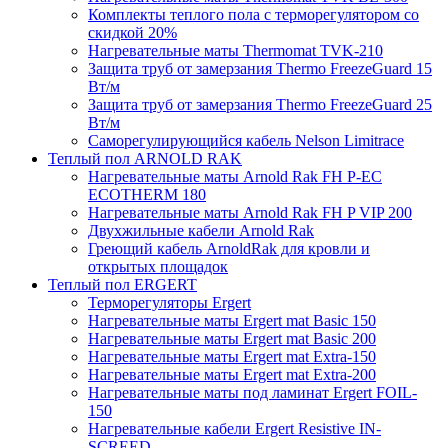
Комплекты теплого пола с терморегулятором со
скидкой 20%
Нагревательные маты Thermomat TVK-210
Защита труб от замерзания Thermo FreezeGuard 15
Вт/м
Защита труб от замерзания Thermo FreezeGuard 25
Вт/м
Саморегулирующийся кабель Nelson Limitrace
Теплый пол ARNOLD RAK
Нагревательные маты Arnold Rak FH P-EC
ECOTHERM 180
Нагревательные маты Arnold Rak FH P VIP 200
Двухжильные кабели Arnold Rak
Греющий кабель ArnoldRak для кровли и
открытых площадок
Теплый пол ERGERT
Терморегуляторы Ergert
Нагревательные маты Ergert mat Basic 150
Нагревательные маты Ergert mat Basic 200
Нагревательные маты Ergert mat Extra-150
Нагревательные маты Ergert mat Extra-200
Нагревательные маты под ламинат Ergert FOIL-
150
Нагревательные кабели Ergert Resistive IN-
SCREED