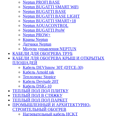
Neptun PROFI BASE
Neptun BUGATTI SMART WiFi
Neptun BUGATTI BASE
Neptun BUGATTI BASE LIGHT
Neptun BUGATTI SMART+18
Neptun AQUACONTROL
Neptun BUGATTI ProW
Neptun PROW+
Краны Neptun
Датчики Neptun
Модули управления NEPTUN
КАБЕЛИ ДЛЯ ОБОГРЕВА ТРУБ
КАБЕЛИ ДЛЯ ОБОГРЕВА КРЫШ И ОТКРЫТЫХ
ПЛОЩАДЕЙ
Кабель DEVIsnow 30Т (DTCE-30)
Кабель Arnold rak
Теплолюкс Stopice
Кабель Devisafe 20T
Кабель DSIG-10
ТЕПЛЫЙ ПОЛ ПОД ПЛИТКУ
ТЕПЛЫЙ ПОЛ В СТЯЖКУ
ТЕПЛЫЙ ПОЛ ПОД ПАРКЕТ
ПРОМЫШЛЕННЫЙ И АРХИТЕКТУРНО-
СТРОИТЕЛЬНЫЙ ОБОГРЕВ
Нагревательный кабель НCKТ