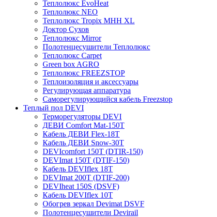
Теплолюкс EvoHeat
Теплолюкс NEO
Теплолюкс Tropix МНН XL
Доктор Сухов
Теплолюкс Mirror
Полотенцесушители Теплолюкс
Теплолюкс Carpet
Green box AGRO
Теплолюкс FREEZSTOP
Теплоизоляция и аксессуары
Регулирующая аппаратура
Cаморегулирующийся кабель Freezstop
Теплый пол DEVI
Терморегуляторы DEVI
ДЕВИ Comfort Mat-150T
Кабель ДЕВИ Flex-18T
Кабель ДЕВИ Snow-30T
DEVIcomfort 150T (DTIR-150)
DEVImat 150T (DTIF-150)
Кабель DEVIflex 18T
DEVImat 200T (DTIF-200)
DEVIheat 150S (DSVF)
Кабель DEVIflex 10T
Обогрев зеркал Devimat DSVF
Полотенцесушители Devirail