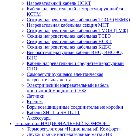
Нагревательный кабель НCKТ
Кабель нагревательный саморегулирующийся
КСТМ
Секция нагревательная кабельная ТСОЭ (НБМК)
Нагревательная кабельная секция МНТ
Секция нагревательная кабельная ТМОЭ (ТМФ)
Секция нагревательная кабельная ТСБЭ
Секция нагревательная кабельная НСКТ
Секция нагревательная кабельная КДБС
Высокотемпературные кабели ВНО, ВНОЭО,
ВНС
Кабель нагревательный среднетемпературный
СНО
Саморегулирующаяся электрическая
нагревательная лента
Электрический нагревательный кабель
постоянной мощности СНФ
Датчики
Крепеж
Взрывозащищенные соединительные коробки
Кабели SHTL и SHTL-LT
Аксессуары
Теплый пол НАЦИОНАЛЬНЫЙ КОМФОРТ
Терморегуляторы «Национальный Комфорт»
Двухжильные нагревательные маты 2НК