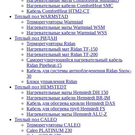
Нагревательные маты ComfortHeat MinimatD
Нагревательные кабели ComfortHeat SMC
Кабель ComfortHeat HTM2-CT
Теплый пол WARMSTAD
Терморегуляторы Warmstad
Нагревательные маты Warmstad WSM
Нагревательные кабели Warmstad WSS
Теплый пол РИДАН
Терморегуляторы Ridan
Нагревательный мат Ridan TF-150
Нагревательный мат Ridan TF-200
Саморегулирующийся нагревательный кабель
Ridan Pipeheat-15
Кабель для системы антиобледенения Ridan Snow-
30
Блоки управления Ridan
Теплый пол HEMSTEDT
Нагревательные маты Hemstedt DH 150
Нагревательные кабели Hemstedt BR-IM
Кабель для обогрева кровли Hemstedt DAS
Кабель для обогрева труб Hemstedt FS
Нагревательные маты Hemstedt ALU-Z
Теплый пол CALEO
Терморегуляторы CALEO
Caleo PLATINUM 230