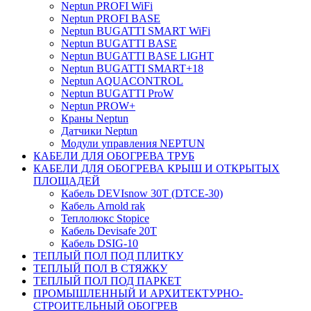
Neptun PROFI WiFi
Neptun PROFI BASE
Neptun BUGATTI SMART WiFi
Neptun BUGATTI BASE
Neptun BUGATTI BASE LIGHT
Neptun BUGATTI SMART+18
Neptun AQUACONTROL
Neptun BUGATTI ProW
Neptun PROW+
Краны Neptun
Датчики Neptun
Модули управления NEPTUN
КАБЕЛИ ДЛЯ ОБОГРЕВА ТРУБ
КАБЕЛИ ДЛЯ ОБОГРЕВА КРЫШ И ОТКРЫТЫХ
ПЛОЩАДЕЙ
Кабель DEVIsnow 30Т (DTCE-30)
Кабель Arnold rak
Теплолюкс Stopice
Кабель Devisafe 20T
Кабель DSIG-10
ТЕПЛЫЙ ПОЛ ПОД ПЛИТКУ
ТЕПЛЫЙ ПОЛ В СТЯЖКУ
ТЕПЛЫЙ ПОЛ ПОД ПАРКЕТ
ПРОМЫШЛЕННЫЙ И АРХИТЕКТУРНО-
СТРОИТЕЛЬНЫЙ ОБОГРЕВ