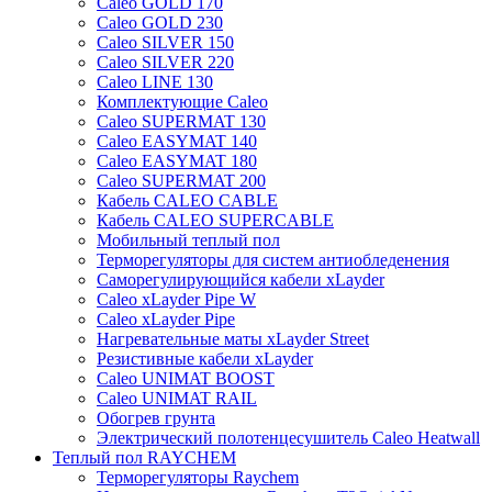
Caleo GOLD 170
Caleo GOLD 230
Caleo SILVER 150
Caleo SILVER 220
Caleo LINE 130
Комплектующие Caleo
Caleo SUPERMAT 130
Caleo EASYMAT 140
Caleo EASYMAT 180
Caleo SUPERMAT 200
Кабель CALEO CABLE
Кабель CALEO SUPERCABLE
Мобильный теплый пол
Терморегуляторы для систем антиобледенения
Саморегулирующийся кабели xLayder
Caleo xLayder Pipe W
Caleo xLayder Pipe
Нагревательные маты xLayder Street
Резистивные кабели xLayder
Caleo UNIMAT BOOST
Caleo UNIMAT RAIL
Обогрев грунта
Электрический полотенцесушитель Caleo Heatwall
Теплый пол RAYCHEM
Терморегуляторы Raychem