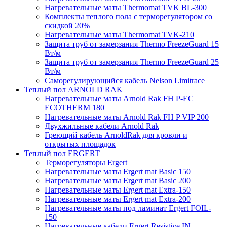
Нагревательные маты Thermomat TVK BL-300
Комплекты теплого пола с терморегулятором со
скидкой 20%
Нагревательные маты Thermomat TVK-210
Защита труб от замерзания Thermo FreezeGuard 15
Вт/м
Защита труб от замерзания Thermo FreezeGuard 25
Вт/м
Саморегулирующийся кабель Nelson Limitrace
Теплый пол ARNOLD RAK
Нагревательные маты Arnold Rak FH P-EC
ECOTHERM 180
Нагревательные маты Arnold Rak FH P VIP 200
Двухжильные кабели Arnold Rak
Греющий кабель ArnoldRak для кровли и
открытых площадок
Теплый пол ERGERT
Терморегуляторы Ergert
Нагревательные маты Ergert mat Basic 150
Нагревательные маты Ergert mat Basic 200
Нагревательные маты Ergert mat Extra-150
Нагревательные маты Ergert mat Extra-200
Нагревательные маты под ламинат Ergert FOIL-
150
Нагревательные кабели Ergert Resistive IN-