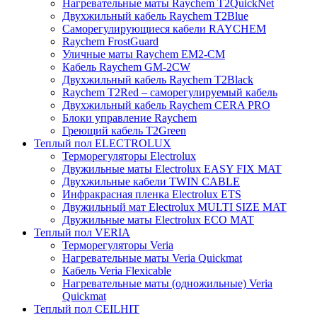
Нагревательные маты Raychem T2QuickNet
Двухжильный кабель Raychem T2Blue
Саморегулирующиеся кабели RAYCHEM
Raychem FrostGuard
Уличные маты Raychem EM2-CM
Кабель Raychem GM-2CW
Двухжильный кабель Raychem T2Black
Raychem T2Red – саморегулируемый кабель
Двухжильный кабель Raychem CERA PRO
Блоки управление Raychem
Греющий кабель T2Green
Теплый пол ELECTROLUX
Терморегуляторы Electrolux
Двужильные маты Electrolux EASY FIX MAT
Двухжильные кабели TWIN CABLE
Инфракрасная пленка Electrolux ETS
Двужильный мат Electrolux MULTI SIZE MAT
Двужильные маты Electrolux ECO MAT
Теплый пол VERIA
Терморегуляторы Veria
Нагревательные маты Veria Quickmat
Кабель Veria Flexicable
Нагревательные маты (одножильные) Veria
Quickmat
Теплый пол CEILHIT