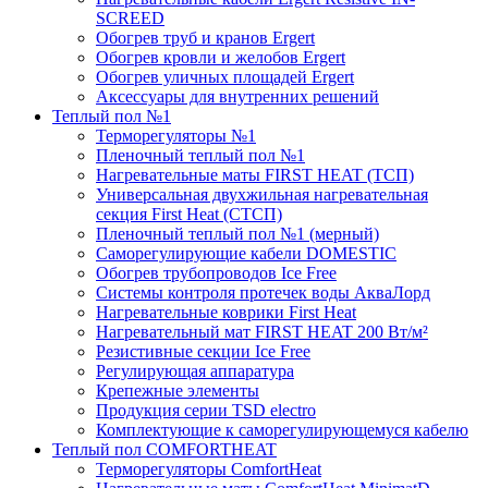
SCREED
Обогрев труб и кранов Ergert
Обогрев кровли и желобов Ergert
Обогрев уличных площадей Ergert
Аксессуары для внутренних решений
Теплый пол №1
Терморегуляторы №1
Пленочный теплый пол №1
Нагревательные маты FIRST HEAT (ТСП)
Универсальная двухжильная нагревательная
секция First Heat (СТСП)
Пленочный теплый пол №1 (мерный)
Саморегулирующие кабели DOMESTIC
Обогрев трубопроводов Ice Free
Системы контроля протечек воды АкваЛорд
Нагревательные коврики First Heat
Нагревательный мат FIRST HEAT 200 Вт/м²
Резистивные секции Ice Free
Регулирующая аппаратура
Крепежные элементы
Продукция серии TSD electro
Комплектующие к саморегулирующемуся кабелю
Теплый пол COMFORTHEAT
Терморегуляторы ComfortHeat