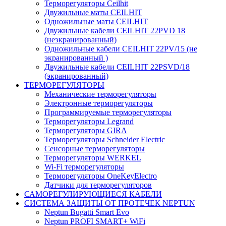
Терморегуляторы Ceilhit
Двужильные маты CEILHIT
Одножильные маты CEILHIT
Двужильные кабели CEILHIT 22PVD 18
(неэкранированный)
Одножильные кабели CEILHIT 22PV/15 (не
экранированный )
Двужильные кабели CEILHIT 22PSVD/18
(экранированный)
ТЕРМОРЕГУЛЯТОРЫ
Механические терморегуляторы
Электронные терморегуляторы
Программируемые терморегуляторы
Терморегуляторы Legrand
Терморегуляторы GIRA
Терморегуляторы Schneider Electric
Сенсорные терморегуляторы
Терморегуляторы WERKEL
Wi-Fi терморегуляторы
Терморегуляторы OneKeyElectro
Датчики для терморегуляторов
САМОРЕГУЛИРУЮЩИЕСЯ КАБЕЛИ
СИСТЕМА ЗАЩИТЫ ОТ ПРОТЕЧЕК NEPTUN
Neptun Bugatti Smart Evo
Neptun PROFI SMART+ WiFi