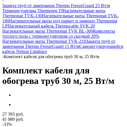
-
Защита труб от замерзания Thermo FreezeGuard 25 Вт/м
Терморегуляторы Thermoreg TI
Нагревательные маты
Thermomat TVK-130
Нагревательные маты Thermomat TVK-
180
Нагревательные маты под паркет и ламинат Thermomat
LP
Нагревательный кабель Thermocable SVK-20
Нагревательные маты Thermomat TVK BL-300
Комплекты
теплого пола с терморегулятором со скидкой 20%
Нагревательные маты Thermomat TVK-210
Защита труб от
замерзания Thermo FreezeGuard 15 Вт/м
Саморегулирующийся
кабель Nelson Limitrace
-
Комплект кабеля для обогрева труб 30 м, 25 Вт/м
Комплект кабеля для
обогрева труб 30 м, 25 Вт/м
27 393
руб.
41 089
руб.
-
33
%