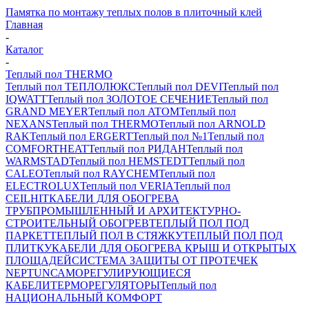
Памятка по монтажу теплых полов в плиточный клей
Главная
-
Каталог
-
Теплый пол THERMO
Теплый пол ТЕПЛОЛЮКС
Теплый пол DEVI
Теплый пол
IQWATT
Теплый пол ЗОЛОТОЕ СЕЧЕНИЕ
Теплый пол
GRAND MEYER
Теплый пол ATOM
Теплый пол
NEXANS
Теплый пол THERMO
Теплый пол ARNOLD
RAK
Теплый пол ERGERT
Теплый пол №1
Теплый пол
COMFORTHEAT
Теплый пол РИДАН
Теплый пол
WARMSTAD
Теплый пол HEMSTEDT
Теплый пол
CALEO
Теплый пол RAYCHEM
Теплый пол
ELECTROLUX
Теплый пол VERIA
Теплый пол
CEILHIT
КАБЕЛИ ДЛЯ ОБОГРЕВА
ТРУБ
ПРОМЫШЛЕННЫЙ И АРХИТЕКТУРНО-
СТРОИТЕЛЬНЫЙ ОБОГРЕВ
ТЕПЛЫЙ ПОЛ ПОД
ПАРКЕТ
ТЕПЛЫЙ ПОЛ В СТЯЖКУ
ТЕПЛЫЙ ПОЛ ПОД
ПЛИТКУ
КАБЕЛИ ДЛЯ ОБОГРЕВА КРЫШ И ОТКРЫТЫХ
ПЛОЩАДЕЙ
СИСТЕМА ЗАЩИТЫ ОТ ПРОТЕЧЕК
NEPTUN
САМОРЕГУЛИРУЮЩИЕСЯ
КАБЕЛИ
ТЕРМОРЕГУЛЯТОРЫ
Теплый пол
НАЦИОНАЛЬНЫЙ КОМФОРТ