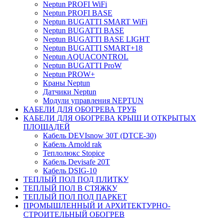
Neptun PROFI WiFi
Neptun PROFI BASE
Neptun BUGATTI SMART WiFi
Neptun BUGATTI BASE
Neptun BUGATTI BASE LIGHT
Neptun BUGATTI SMART+18
Neptun AQUACONTROL
Neptun BUGATTI ProW
Neptun PROW+
Краны Neptun
Датчики Neptun
Модули управления NEPTUN
КАБЕЛИ ДЛЯ ОБОГРЕВА ТРУБ
КАБЕЛИ ДЛЯ ОБОГРЕВА КРЫШ И ОТКРЫТЫХ
ПЛОЩАДЕЙ
Кабель DEVIsnow 30Т (DTCE-30)
Кабель Arnold rak
Теплолюкс Stopice
Кабель Devisafe 20T
Кабель DSIG-10
ТЕПЛЫЙ ПОЛ ПОД ПЛИТКУ
ТЕПЛЫЙ ПОЛ В СТЯЖКУ
ТЕПЛЫЙ ПОЛ ПОД ПАРКЕТ
ПРОМЫШЛЕННЫЙ И АРХИТЕКТУРНО-
СТРОИТЕЛЬНЫЙ ОБОГРЕВ