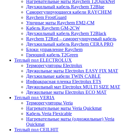
Нагревательные маты Raychem T2QuickNet
Двухжильный кабель Raychem T2Blue
Саморегулирующиеся кабели RAYCHEM
Raychem FrostGuard
Уличные маты Raychem EM2-CM
Кабель Raychem GM-2CW
Двухжильный кабель Raychem T2Black
Raychem T2Red – саморегулируемый кабель
Двухжильный кабель Raychem CERA PRO
Блоки управление Raychem
Греющий кабель T2Green
Теплый пол ELECTROLUX
Терморегуляторы Electrolux
Двужильные маты Electrolux EASY FIX MAT
Двухжильные кабели TWIN CABLE
Инфракрасная пленка Electrolux ETS
Двужильный мат Electrolux MULTI SIZE MAT
Двужильные маты Electrolux ECO MAT
Теплый пол VERIA
Терморегуляторы Veria
Нагревательные маты Veria Quickmat
Кабель Veria Flexicable
Нагревательные маты (одножильные) Veria
Quickmat
Теплый пол CEILHIT