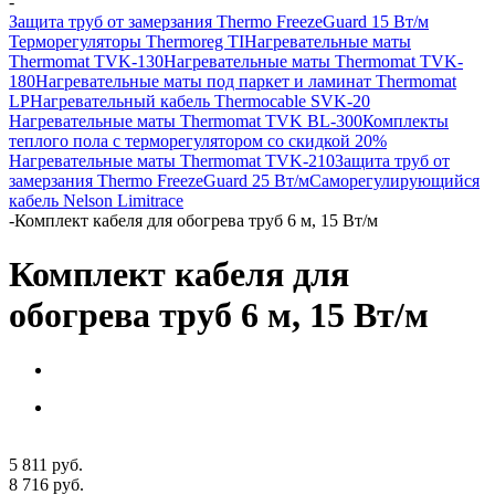
-
Защита труб от замерзания Thermo FreezeGuard 15 Вт/м
Терморегуляторы Thermoreg TI
Нагревательные маты
Thermomat TVK-130
Нагревательные маты Thermomat TVK-
180
Нагревательные маты под паркет и ламинат Thermomat
LP
Нагревательный кабель Thermocable SVK-20
Нагревательные маты Thermomat TVK BL-300
Комплекты
теплого пола с терморегулятором со скидкой 20%
Нагревательные маты Thermomat TVK-210
Защита труб от
замерзания Thermo FreezeGuard 25 Вт/м
Саморегулирующийся
кабель Nelson Limitrace
-
Комплект кабеля для обогрева труб 6 м, 15 Вт/м
Комплект кабеля для
обогрева труб 6 м, 15 Вт/м
5 811
руб.
8 716
руб.