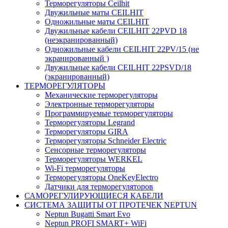
Терморегуляторы Ceilhit
Двужильные маты CEILHIT
Одножильные маты CEILHIT
Двужильные кабели CEILHIT 22PVD 18
(неэкранированный)
Одножильные кабели CEILHIT 22PV/15 (не
экранированный )
Двужильные кабели CEILHIT 22PSVD/18
(экранированный)
ТЕРМОРЕГУЛЯТОРЫ
Механические терморегуляторы
Электронные терморегуляторы
Программируемые терморегуляторы
Терморегуляторы Legrand
Терморегуляторы GIRA
Терморегуляторы Schneider Electric
Сенсорные терморегуляторы
Терморегуляторы WERKEL
Wi-Fi терморегуляторы
Терморегуляторы OneKeyElectro
Датчики для терморегуляторов
САМОРЕГУЛИРУЮЩИЕСЯ КАБЕЛИ
СИСТЕМА ЗАЩИТЫ ОТ ПРОТЕЧЕК NEPTUN
Neptun Bugatti Smart Evo
Neptun PROFI SMART+ WiFi