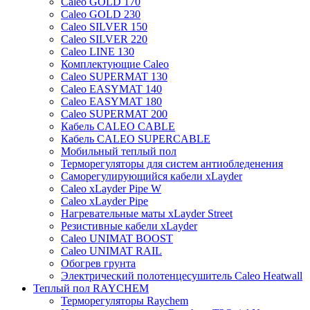
Caleo GOLD 170
Caleo GOLD 230
Caleo SILVER 150
Caleo SILVER 220
Caleo LINE 130
Комплектующие Caleo
Caleo SUPERMAT 130
Caleo EASYMAT 140
Caleo EASYMAT 180
Caleo SUPERMAT 200
Кабель CALEO CABLE
Кабель CALEO SUPERCABLE
Мобильный теплый пол
Терморегуляторы для систем антиобледенения
Саморегулирующийся кабели xLayder
Caleo xLayder Pipe W
Caleo xLayder Pipe
Нагревательные маты xLayder Street
Резистивные кабели xLayder
Caleo UNIMAT BOOST
Caleo UNIMAT RAIL
Обогрев грунта
Электрический полотенцесушитель Caleo Heatwall
Теплый пол RAYCHEM
Терморегуляторы Raychem