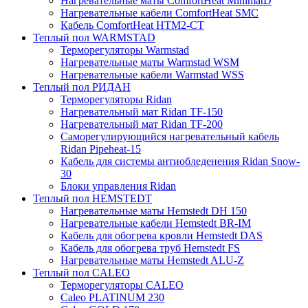
Нагревательные маты ComfortHeat MinimatD
Нагревательные кабели ComfortHeat SMC
Кабель ComfortHeat HTM2-CT
Теплый пол WARMSTAD
Терморегуляторы Warmstad
Нагревательные маты Warmstad WSM
Нагревательные кабели Warmstad WSS
Теплый пол РИДАН
Терморегуляторы Ridan
Нагревательный мат Ridan TF-150
Нагревательный мат Ridan TF-200
Саморегулирующийся нагревательный кабель
Ridan Pipeheat-15
Кабель для системы антиобледенения Ridan Snow-
30
Блоки управления Ridan
Теплый пол HEMSTEDT
Нагревательные маты Hemstedt DH 150
Нагревательные кабели Hemstedt BR-IM
Кабель для обогрева кровли Hemstedt DAS
Кабель для обогрева труб Hemstedt FS
Нагревательные маты Hemstedt ALU-Z
Теплый пол CALEO
Терморегуляторы CALEO
Caleo PLATINUM 230