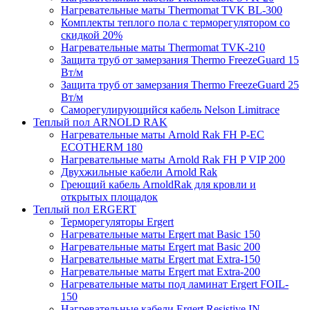
Нагревательные маты Thermomat TVK BL-300
Комплекты теплого пола с терморегулятором со
скидкой 20%
Нагревательные маты Thermomat TVK-210
Защита труб от замерзания Thermo FreezeGuard 15
Вт/м
Защита труб от замерзания Thermo FreezeGuard 25
Вт/м
Саморегулирующийся кабель Nelson Limitrace
Теплый пол ARNOLD RAK
Нагревательные маты Arnold Rak FH P-EC
ECOTHERM 180
Нагревательные маты Arnold Rak FH P VIP 200
Двухжильные кабели Arnold Rak
Греющий кабель ArnoldRak для кровли и
открытых площадок
Теплый пол ERGERT
Терморегуляторы Ergert
Нагревательные маты Ergert mat Basic 150
Нагревательные маты Ergert mat Basic 200
Нагревательные маты Ergert mat Extra-150
Нагревательные маты Ergert mat Extra-200
Нагревательные маты под ламинат Ergert FOIL-
150
Нагревательные кабели Ergert Resistive IN-