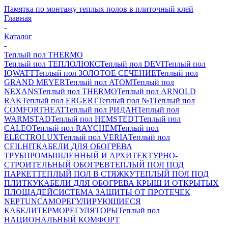
Памятка по монтажу теплых полов в плиточный клей
Главная
-
Каталог
-
Теплый пол THERMO
Теплый пол ТЕПЛОЛЮКС
Теплый пол DEVI
Теплый пол
IQWATT
Теплый пол ЗОЛОТОЕ СЕЧЕНИЕ
Теплый пол
GRAND MEYER
Теплый пол ATOM
Теплый пол
NEXANS
Теплый пол THERMO
Теплый пол ARNOLD
RAK
Теплый пол ERGERT
Теплый пол №1
Теплый пол
COMFORTHEAT
Теплый пол РИДАН
Теплый пол
WARMSTAD
Теплый пол HEMSTEDT
Теплый пол
CALEO
Теплый пол RAYCHEM
Теплый пол
ELECTROLUX
Теплый пол VERIA
Теплый пол
CEILHIT
КАБЕЛИ ДЛЯ ОБОГРЕВА
ТРУБ
ПРОМЫШЛЕННЫЙ И АРХИТЕКТУРНО-
СТРОИТЕЛЬНЫЙ ОБОГРЕВ
ТЕПЛЫЙ ПОЛ ПОД
ПАРКЕТ
ТЕПЛЫЙ ПОЛ В СТЯЖКУ
ТЕПЛЫЙ ПОЛ ПОД
ПЛИТКУ
КАБЕЛИ ДЛЯ ОБОГРЕВА КРЫШ И ОТКРЫТЫХ
ПЛОЩАДЕЙ
СИСТЕМА ЗАЩИТЫ ОТ ПРОТЕЧЕК
NEPTUN
САМОРЕГУЛИРУЮЩИЕСЯ
КАБЕЛИ
ТЕРМОРЕГУЛЯТОРЫ
Теплый пол
НАЦИОНАЛЬНЫЙ КОМФОРТ