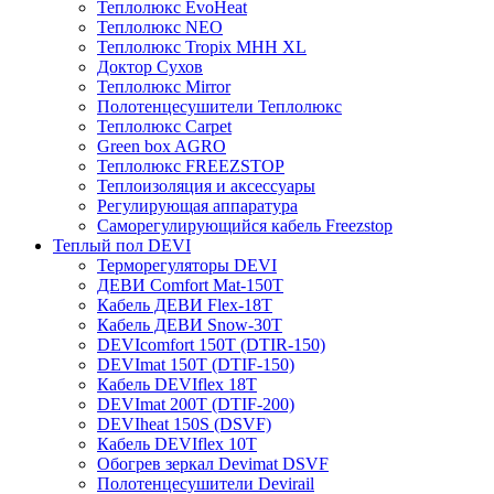
Теплолюкс EvoHeat
Теплолюкс NEO
Теплолюкс Tropix МНН XL
Доктор Сухов
Теплолюкс Mirror
Полотенцесушители Теплолюкс
Теплолюкс Carpet
Green box AGRO
Теплолюкс FREEZSTOP
Теплоизоляция и аксессуары
Регулирующая аппаратура
Cаморегулирующийся кабель Freezstop
Теплый пол DEVI
Терморегуляторы DEVI
ДЕВИ Comfort Mat-150T
Кабель ДЕВИ Flex-18T
Кабель ДЕВИ Snow-30T
DEVIcomfort 150T (DTIR-150)
DEVImat 150T (DTIF-150)
Кабель DEVIflex 18T
DEVImat 200T (DTIF-200)
DEVIheat 150S (DSVF)
Кабель DEVIflex 10T
Обогрев зеркал Devimat DSVF
Полотенцесушители Devirail