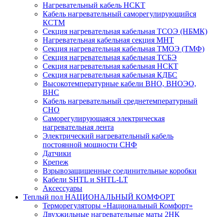
Нагревательный кабель НCKТ
Кабель нагревательный саморегулирующийся
КСТМ
Секция нагревательная кабельная ТСОЭ (НБМК)
Нагревательная кабельная секция МНТ
Секция нагревательная кабельная ТМОЭ (ТМФ)
Секция нагревательная кабельная ТСБЭ
Секция нагревательная кабельная НСКТ
Секция нагревательная кабельная КДБС
Высокотемпературные кабели ВНО, ВНОЭО,
ВНС
Кабель нагревательный среднетемпературный
СНО
Саморегулирующаяся электрическая
нагревательная лента
Электрический нагревательный кабель
постоянной мощности СНФ
Датчики
Крепеж
Взрывозащищенные соединительные коробки
Кабели SHTL и SHTL-LT
Аксессуары
Теплый пол НАЦИОНАЛЬНЫЙ КОМФОРТ
Терморегуляторы «Национальный Комфорт»
Двухжильные нагревательные маты 2НК