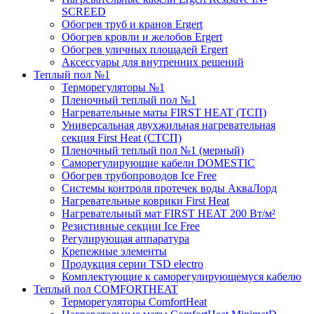
SCREED
Обогрев труб и кранов Ergert
Обогрев кровли и желобов Ergert
Обогрев уличных площадей Ergert
Аксессуары для внутренних решений
Теплый пол №1
Терморегуляторы №1
Пленочный теплый пол №1
Нагревательные маты FIRST HEAT (ТСП)
Универсальная двухжильная нагревательная
секция First Heat (СТСП)
Пленочный теплый пол №1 (мерный)
Саморегулирующие кабели DOMESTIC
Обогрев трубопроводов Ice Free
Системы контроля протечек воды АкваЛорд
Нагревательные коврики First Heat
Нагревательный мат FIRST HEAT 200 Вт/м²
Резистивные секции Ice Free
Регулирующая аппаратура
Крепежные элементы
Продукция серии TSD electro
Комплектующие к саморегулирующемуся кабелю
Теплый пол COMFORTHEAT
Терморегуляторы ComfortHeat