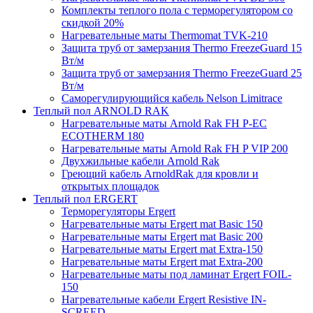
Комплекты теплого пола с терморегулятором со
скидкой 20%
Нагревательные маты Thermomat TVK-210
Защита труб от замерзания Thermo FreezeGuard 15
Вт/м
Защита труб от замерзания Thermo FreezeGuard 25
Вт/м
Саморегулирующийся кабель Nelson Limitrace
Теплый пол ARNOLD RAK
Нагревательные маты Arnold Rak FH P-EC
ECOTHERM 180
Нагревательные маты Arnold Rak FH P VIP 200
Двухжильные кабели Arnold Rak
Греющий кабель ArnoldRak для кровли и
открытых площадок
Теплый пол ERGERT
Терморегуляторы Ergert
Нагревательные маты Ergert mat Basic 150
Нагревательные маты Ergert mat Basic 200
Нагревательные маты Ergert mat Extra-150
Нагревательные маты Ergert mat Extra-200
Нагревательные маты под ламинат Ergert FOIL-
150
Нагревательные кабели Ergert Resistive IN-
SCREED