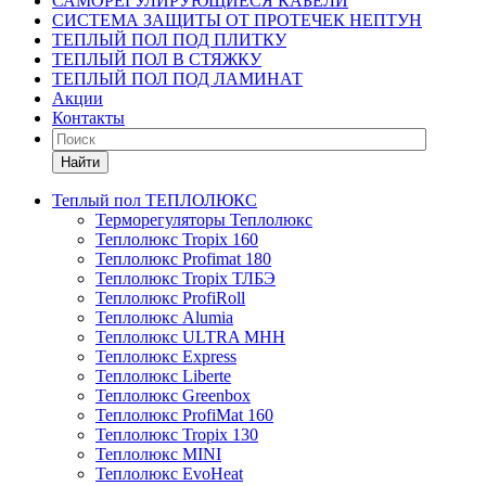
САМОРЕГУЛИРУЮЩИЕСЯ КАБЕЛИ
СИСТЕМА ЗАЩИТЫ ОТ ПРОТЕЧЕК НЕПТУН
ТЕПЛЫЙ ПОЛ ПОД ПЛИТКУ
ТЕПЛЫЙ ПОЛ В СТЯЖКУ
ТЕПЛЫЙ ПОЛ ПОД ЛАМИНАТ
Акции
Контакты
Найти
Теплый пол ТЕПЛОЛЮКС
Терморегуляторы Теплолюкс
Теплолюкс Tropix 160
Теплолюкс Profimat 180
Теплолюкс Tropix ТЛБЭ
Теплолюкс ProfiRoll
Теплолюкс Alumia
Теплолюкс ULTRA МНН
Теплолюкс Express
Теплолюкс Liberte
Теплолюкс Greenbox
Теплолюкс ProfiMat 160
Теплолюкс Tropix 130
Теплолюкс MINI
Теплолюкс EvoHeat