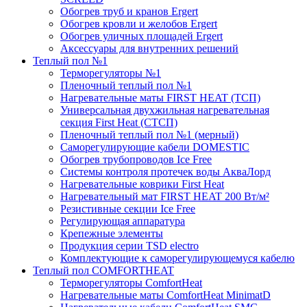
Обогрев труб и кранов Ergert
Обогрев кровли и желобов Ergert
Обогрев уличных площадей Ergert
Аксессуары для внутренних решений
Теплый пол №1
Терморегуляторы №1
Пленочный теплый пол №1
Нагревательные маты FIRST HEAT (ТСП)
Универсальная двухжильная нагревательная
секция First Heat (СТСП)
Пленочный теплый пол №1 (мерный)
Саморегулирующие кабели DOMESTIC
Обогрев трубопроводов Ice Free
Системы контроля протечек воды АкваЛорд
Нагревательные коврики First Heat
Нагревательный мат FIRST HEAT 200 Вт/м²
Резистивные секции Ice Free
Регулирующая аппаратура
Крепежные элементы
Продукция серии TSD electro
Комплектующие к саморегулирующемуся кабелю
Теплый пол COMFORTHEAT
Терморегуляторы ComfortHeat
Нагревательные маты ComfortHeat MinimatD