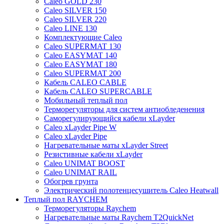
Caleo GOLD 230
Caleo SILVER 150
Caleo SILVER 220
Caleo LINE 130
Комплектующие Caleo
Caleo SUPERMAT 130
Caleo EASYMAT 140
Caleo EASYMAT 180
Caleo SUPERMAT 200
Кабель CALEO CABLE
Кабель CALEO SUPERCABLE
Мобильный теплый пол
Терморегуляторы для систем антиобледенения
Саморегулирующийся кабели xLayder
Caleo xLayder Pipe W
Caleo xLayder Pipe
Нагревательные маты xLayder Street
Резистивные кабели xLayder
Caleo UNIMAT BOOST
Caleo UNIMAT RAIL
Обогрев грунта
Электрический полотенцесушитель Caleo Heatwall
Теплый пол RAYCHEM
Терморегуляторы Raychem
Нагревательные маты Raychem T2QuickNet