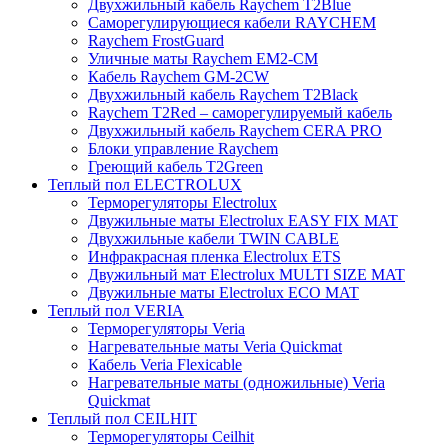
Двухжильный кабель Raychem T2Blue
Саморегулирующиеся кабели RAYCHEM
Raychem FrostGuard
Уличные маты Raychem EM2-CM
Кабель Raychem GM-2CW
Двухжильный кабель Raychem T2Black
Raychem T2Red – саморегулируемый кабель
Двухжильный кабель Raychem CERA PRO
Блоки управление Raychem
Греющий кабель T2Green
Теплый пол ELECTROLUX
Терморегуляторы Electrolux
Двужильные маты Electrolux EASY FIX MAT
Двухжильные кабели TWIN CABLE
Инфракрасная пленка Electrolux ETS
Двужильный мат Electrolux MULTI SIZE MAT
Двужильные маты Electrolux ECO MAT
Теплый пол VERIA
Терморегуляторы Veria
Нагревательные маты Veria Quickmat
Кабель Veria Flexicable
Нагревательные маты (одножильные) Veria
Quickmat
Теплый пол CEILHIT
Терморегуляторы Ceilhit