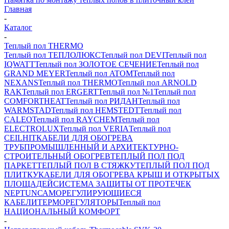
Главная
-
Каталог
-
Теплый пол THERMO
Теплый пол ТЕПЛОЛЮКС
Теплый пол DEVI
Теплый пол
IQWATT
Теплый пол ЗОЛОТОЕ СЕЧЕНИЕ
Теплый пол
GRAND MEYER
Теплый пол ATOM
Теплый пол
NEXANS
Теплый пол THERMO
Теплый пол ARNOLD
RAK
Теплый пол ERGERT
Теплый пол №1
Теплый пол
COMFORTHEAT
Теплый пол РИДАН
Теплый пол
WARMSTAD
Теплый пол HEMSTEDT
Теплый пол
CALEO
Теплый пол RAYCHEM
Теплый пол
ELECTROLUX
Теплый пол VERIA
Теплый пол
CEILHIT
КАБЕЛИ ДЛЯ ОБОГРЕВА
ТРУБ
ПРОМЫШЛЕННЫЙ И АРХИТЕКТУРНО-
СТРОИТЕЛЬНЫЙ ОБОГРЕВ
ТЕПЛЫЙ ПОЛ ПОД
ПАРКЕТ
ТЕПЛЫЙ ПОЛ В СТЯЖКУ
ТЕПЛЫЙ ПОЛ ПОД
ПЛИТКУ
КАБЕЛИ ДЛЯ ОБОГРЕВА КРЫШ И ОТКРЫТЫХ
ПЛОЩАДЕЙ
СИСТЕМА ЗАЩИТЫ ОТ ПРОТЕЧЕК
NEPTUN
САМОРЕГУЛИРУЮЩИЕСЯ
КАБЕЛИ
ТЕРМОРЕГУЛЯТОРЫ
Теплый пол
НАЦИОНАЛЬНЫЙ КОМФОРТ
-