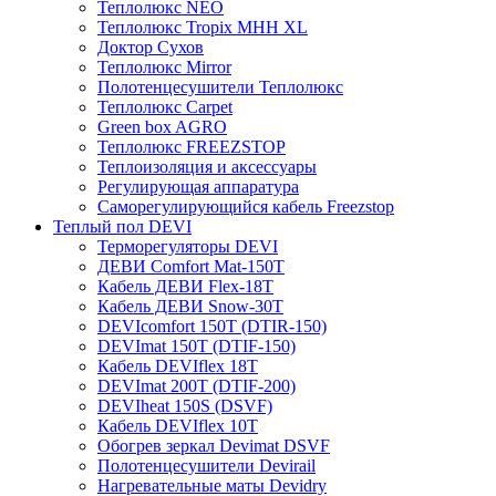
Теплолюкс NEO
Теплолюкс Tropix МНН XL
Доктор Сухов
Теплолюкс Mirror
Полотенцесушители Теплолюкс
Теплолюкс Carpet
Green box AGRO
Теплолюкс FREEZSTOP
Теплоизоляция и аксессуары
Регулирующая аппаратура
Cаморегулирующийся кабель Freezstop
Теплый пол DEVI
Терморегуляторы DEVI
ДЕВИ Comfort Mat-150T
Кабель ДЕВИ Flex-18T
Кабель ДЕВИ Snow-30T
DEVIcomfort 150T (DTIR-150)
DEVImat 150T (DTIF-150)
Кабель DEVIflex 18T
DEVImat 200T (DTIF-200)
DEVIheat 150S (DSVF)
Кабель DEVIflex 10T
Обогрев зеркал Devimat DSVF
Полотенцесушители Devirail
Нагревательные маты Devidry