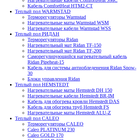
Нагревательные кабели ComfortHeat SMC
Кабель ComfortHeat HTM2-CT
Теплый пол WARMSTAD
Терморегуляторы Warmstad
Нагревательные маты Warmstad WSM
Нагревательные кабели Warmstad WSS
Теплый пол РИДАН
Терморегуляторы Ridan
Нагревательный мат Ridan TF-150
Нагревательный мат Ridan TF-200
Саморегулирующийся нагревательный кабель
Ridan Pipeheat-15
Кабель для системы антиобледенения Ridan Snow-
30
Блоки управления Ridan
Теплый пол HEMSTEDT
Нагревательные маты Hemstedt DH 150
Нагревательные кабели Hemstedt BR-IM
Кабель для обогрева кровли Hemstedt DAS
Кабель для обогрева труб Hemstedt FS
Нагревательные маты Hemstedt ALU-Z
Теплый пол CALEO
Терморегуляторы CALEO
Caleo PLATINUM 230
Caleo GOLD 170