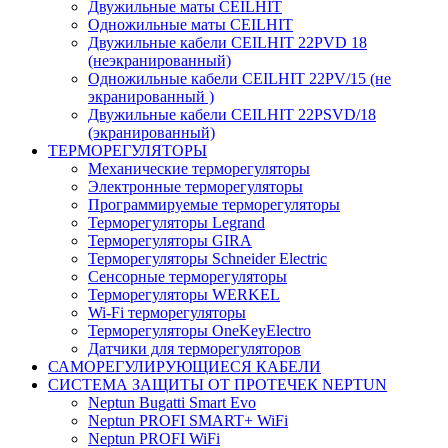
Двужильные маты CEILHIT
Одножильные маты CEILHIT
Двужильные кабели CEILHIT 22PVD 18
(неэкранированный)
Одножильные кабели CEILHIT 22PV/15 (не
экранированный )
Двужильные кабели CEILHIT 22PSVD/18
(экранированный)
ТЕРМОРЕГУЛЯТОРЫ
Механические терморегуляторы
Электронные терморегуляторы
Программируемые терморегуляторы
Терморегуляторы Legrand
Терморегуляторы GIRA
Терморегуляторы Schneider Electric
Сенсорные терморегуляторы
Терморегуляторы WERKEL
Wi-Fi терморегуляторы
Терморегуляторы OneKeyElectro
Датчики для терморегуляторов
САМОРЕГУЛИРУЮЩИЕСЯ КАБЕЛИ
СИСТЕМА ЗАЩИТЫ ОТ ПРОТЕЧЕК NEPTUN
Neptun Bugatti Smart Evo
Neptun PROFI SMART+ WiFi
Neptun PROFI WiFi