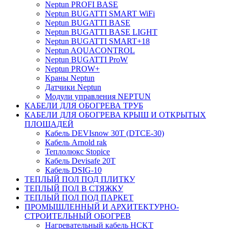
Neptun PROFI BASE
Neptun BUGATTI SMART WiFi
Neptun BUGATTI BASE
Neptun BUGATTI BASE LIGHT
Neptun BUGATTI SMART+18
Neptun AQUACONTROL
Neptun BUGATTI ProW
Neptun PROW+
Краны Neptun
Датчики Neptun
Модули управления NEPTUN
КАБЕЛИ ДЛЯ ОБОГРЕВА ТРУБ
КАБЕЛИ ДЛЯ ОБОГРЕВА КРЫШ И ОТКРЫТЫХ
ПЛОЩАДЕЙ
Кабель DEVIsnow 30Т (DTCE-30)
Кабель Arnold rak
Теплолюкс Stopice
Кабель Devisafe 20T
Кабель DSIG-10
ТЕПЛЫЙ ПОЛ ПОД ПЛИТКУ
ТЕПЛЫЙ ПОЛ В СТЯЖКУ
ТЕПЛЫЙ ПОЛ ПОД ПАРКЕТ
ПРОМЫШЛЕННЫЙ И АРХИТЕКТУРНО-
СТРОИТЕЛЬНЫЙ ОБОГРЕВ
Нагревательный кабель НCKТ