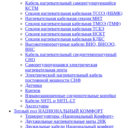
Кабель нагревательный саморегулирующийся
КСТМ
Секция нагревательная кабельная ТСОЭ (НБМК)
Нагревательная кабельная секция МНТ
Секция нагревательная кабельная ТМОЭ (ТМФ)
Секция нагревательная кабельная ТСБЭ
Секция нагревательная кабельная НСКТ
Секция нагревательная кабельная КДБС
Высокотемпературные кабели ВНО, ВНОЭО,
ВНС
Кабель нагревательный среднетемпературный
СНО
Саморегулирующаяся электрическая
нагревательная лента
Электрический нагревательный кабель
постоянной мощности СНФ
Датчики
Крепеж
Взрывозащищенные соединительные коробки
Кабели SHTL и SHTL-LT
Аксессуары
Теплый пол НАЦИОНАЛЬНЫЙ КОМФОРТ
Терморегуляторы «Национальный Комфорт»
Двухжильные нагревательные маты 2НК
Двужильные кабели Национальный комфорт