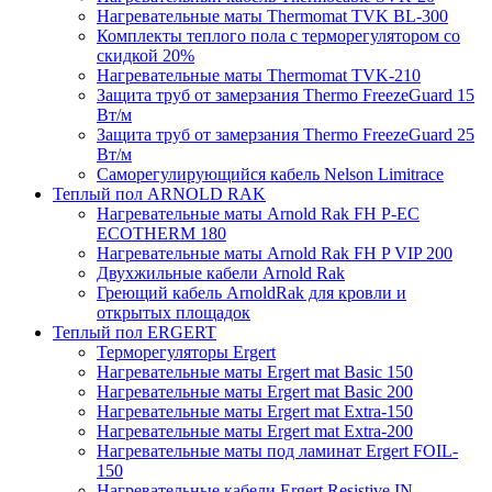
Нагревательные маты Thermomat TVK BL-300
Комплекты теплого пола с терморегулятором со
скидкой 20%
Нагревательные маты Thermomat TVK-210
Защита труб от замерзания Thermo FreezeGuard 15
Вт/м
Защита труб от замерзания Thermo FreezeGuard 25
Вт/м
Саморегулирующийся кабель Nelson Limitrace
Теплый пол ARNOLD RAK
Нагревательные маты Arnold Rak FH P-EC
ECOTHERM 180
Нагревательные маты Arnold Rak FH P VIP 200
Двухжильные кабели Arnold Rak
Греющий кабель ArnoldRak для кровли и
открытых площадок
Теплый пол ERGERT
Терморегуляторы Ergert
Нагревательные маты Ergert mat Basic 150
Нагревательные маты Ergert mat Basic 200
Нагревательные маты Ergert mat Extra-150
Нагревательные маты Ergert mat Extra-200
Нагревательные маты под ламинат Ergert FOIL-
150
Нагревательные кабели Ergert Resistive IN-