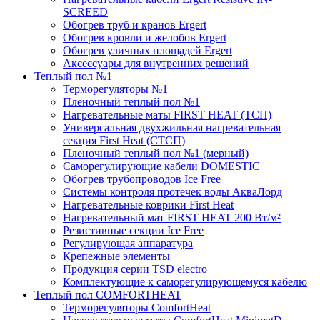
SCREED
Обогрев труб и кранов Ergert
Обогрев кровли и желобов Ergert
Обогрев уличных площадей Ergert
Аксессуары для внутренних решений
Теплый пол №1
Терморегуляторы №1
Пленочный теплый пол №1
Нагревательные маты FIRST HEAT (ТСП)
Универсальная двухжильная нагревательная
секция First Heat (СТСП)
Пленочный теплый пол №1 (мерный)
Саморегулирующие кабели DOMESTIC
Обогрев трубопроводов Ice Free
Системы контроля протечек воды АкваЛорд
Нагревательные коврики First Heat
Нагревательный мат FIRST HEAT 200 Вт/м²
Резистивные секции Ice Free
Регулирующая аппаратура
Крепежные элементы
Продукция серии TSD electro
Комплектующие к саморегулирующемуся кабелю
Теплый пол COMFORTHEAT
Терморегуляторы ComfortHeat