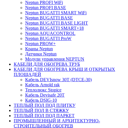
Neptun PROFI WiFi
Neptun PROFI BASE
Neptun BUGATTI SMART WiFi
Neptun BUGATTI BASE
Neptun BUGATTI BASE LIGHT
Neptun BUGATTI SMART+18
Neptun AQUACONTROL
Neptun BUGATTI ProW
Neptun PROW+
Краны Neptun
Датчики Neptun
Модули управления NEPTUN
КАБЕЛИ ДЛЯ ОБОГРЕВА ТРУБ
КАБЕЛИ ДЛЯ ОБОГРЕВА КРЫШ И ОТКРЫТЫХ
ПЛОЩАДЕЙ
Кабель DEVIsnow 30Т (DTCE-30)
Кабель Arnold rak
Теплолюкс Stopice
Кабель Devisafe 20T
Кабель DSIG-10
ТЕПЛЫЙ ПОЛ ПОД ПЛИТКУ
ТЕПЛЫЙ ПОЛ В СТЯЖКУ
ТЕПЛЫЙ ПОЛ ПОД ПАРКЕТ
ПРОМЫШЛЕННЫЙ И АРХИТЕКТУРНО-
СТРОИТЕЛЬНЫЙ ОБОГРЕВ