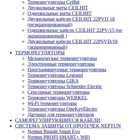
Терморегуляторы Ceilhit
Двужильные маты CEILHIT
Одножильные маты CEILHIT
Двужильные кабели CEILHIT 22PVD 18
(неэкранированный)
Одножильные кабели CEILHIT 22PV/15 (не
экранированный )
Двужильные кабели CEILHIT 22PSVD/18
(экранированный)
ТЕРМОРЕГУЛЯТОРЫ
Механические терморегуляторы
Электронные терморегуляторы
Программируемые терморегуляторы
Терморегуляторы Legrand
Терморегуляторы GIRA
Терморегуляторы Schneider Electric
Сенсорные терморегуляторы
Терморегуляторы WERKEL
Wi-Fi терморегуляторы
Терморегуляторы OneKeyElectro
Датчики для терморегуляторов
САМОРЕГУЛИРУЮЩИЕСЯ КАБЕЛИ
СИСТЕМА ЗАЩИТЫ ОТ ПРОТЕЧЕК NEPTUN
Neptun Bugatti Smart Evo
Neptun PROFI SMART+ WiFi