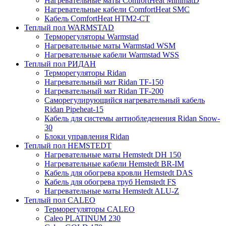
Нагревательные маты ComfortHeat MinimatD
Нагревательные кабели ComfortHeat SMC
Кабель ComfortHeat HTM2-CT
Теплый пол WARMSTAD
Терморегуляторы Warmstad
Нагревательные маты Warmstad WSM
Нагревательные кабели Warmstad WSS
Теплый пол РИДАН
Терморегуляторы Ridan
Нагревательный мат Ridan TF-150
Нагревательный мат Ridan TF-200
Саморегулирующийся нагревательный кабель
Ridan Pipeheat-15
Кабель для системы антиобледенения Ridan Snow-
30
Блоки управления Ridan
Теплый пол HEMSTEDT
Нагревательные маты Hemstedt DH 150
Нагревательные кабели Hemstedt BR-IM
Кабель для обогрева кровли Hemstedt DAS
Кабель для обогрева труб Hemstedt FS
Нагревательные маты Hemstedt ALU-Z
Теплый пол CALEO
Терморегуляторы CALEO
Caleo PLATINUM 230