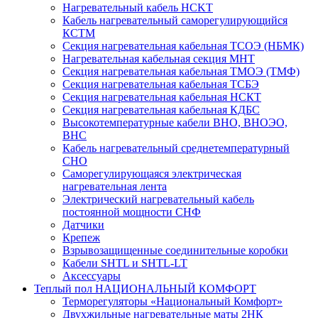
Нагревательный кабель НCKТ
Кабель нагревательный саморегулирующийся
КСТМ
Секция нагревательная кабельная ТСОЭ (НБМК)
Нагревательная кабельная секция МНТ
Секция нагревательная кабельная ТМОЭ (ТМФ)
Секция нагревательная кабельная ТСБЭ
Секция нагревательная кабельная НСКТ
Секция нагревательная кабельная КДБС
Высокотемпературные кабели ВНО, ВНОЭО,
ВНС
Кабель нагревательный среднетемпературный
СНО
Саморегулирующаяся электрическая
нагревательная лента
Электрический нагревательный кабель
постоянной мощности СНФ
Датчики
Крепеж
Взрывозащищенные соединительные коробки
Кабели SHTL и SHTL-LT
Аксессуары
Теплый пол НАЦИОНАЛЬНЫЙ КОМФОРТ
Терморегуляторы «Национальный Комфорт»
Двухжильные нагревательные маты 2НК