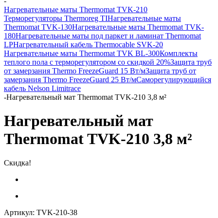
-
Нагревательные маты Thermomat TVK-210
Терморегуляторы Thermoreg TI
Нагревательные маты
Thermomat TVK-130
Нагревательные маты Thermomat TVK-
180
Нагревательные маты под паркет и ламинат Thermomat
LP
Нагревательный кабель Thermocable SVK-20
Нагревательные маты Thermomat TVK BL-300
Комплекты
теплого пола с терморегулятором со скидкой 20%
Защита труб
от замерзания Thermo FreezeGuard 15 Вт/м
Защита труб от
замерзания Thermo FreezeGuard 25 Вт/м
Саморегулирующийся
кабель Nelson Limitrace
-
Нагревательный мат Thermomat TVK-210 3,8 м²
Нагревательный мат
Thermomat TVK-210 3,8 м²
Скидка!
Артикул:
TVK-210-38