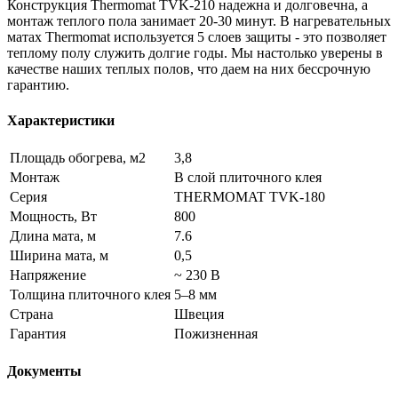
Конструкция Thermomat TVK-210 надежна и долговечна, а
монтаж теплого пола занимает 20-30 минут. В нагревательных
матах Thermomat используется 5 слоев защиты - это позволяет
теплому полу служить долгие годы. Мы настолько уверены в
качестве наших теплых полов, что даем на них бессрочную
гарантию.
Характеристики
Площадь обогрева, м2
3,8
Монтаж
В слой плиточного клея
Серия
THERMOMAT TVK-180
Мощность, Вт
800
Длина мата, м
7.6
Ширина мата, м
0,5
Напряжение
~ 230 В
Толщина плиточного клея
5–8 мм
Страна
Швеция
Гарантия
Пожизненная
Документы