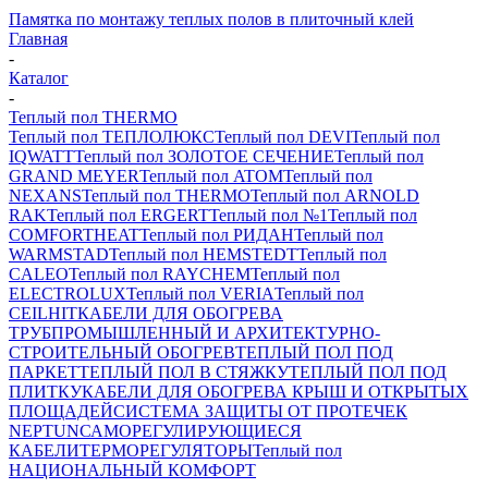
Памятка по монтажу теплых полов в плиточный клей
Главная
-
Каталог
-
Теплый пол THERMO
Теплый пол ТЕПЛОЛЮКС
Теплый пол DEVI
Теплый пол
IQWATT
Теплый пол ЗОЛОТОЕ СЕЧЕНИЕ
Теплый пол
GRAND MEYER
Теплый пол ATOM
Теплый пол
NEXANS
Теплый пол THERMO
Теплый пол ARNOLD
RAK
Теплый пол ERGERT
Теплый пол №1
Теплый пол
COMFORTHEAT
Теплый пол РИДАН
Теплый пол
WARMSTAD
Теплый пол HEMSTEDT
Теплый пол
CALEO
Теплый пол RAYCHEM
Теплый пол
ELECTROLUX
Теплый пол VERIA
Теплый пол
CEILHIT
КАБЕЛИ ДЛЯ ОБОГРЕВА
ТРУБ
ПРОМЫШЛЕННЫЙ И АРХИТЕКТУРНО-
СТРОИТЕЛЬНЫЙ ОБОГРЕВ
ТЕПЛЫЙ ПОЛ ПОД
ПАРКЕТ
ТЕПЛЫЙ ПОЛ В СТЯЖКУ
ТЕПЛЫЙ ПОЛ ПОД
ПЛИТКУ
КАБЕЛИ ДЛЯ ОБОГРЕВА КРЫШ И ОТКРЫТЫХ
ПЛОЩАДЕЙ
СИСТЕМА ЗАЩИТЫ ОТ ПРОТЕЧЕК
NEPTUN
САМОРЕГУЛИРУЮЩИЕСЯ
КАБЕЛИ
ТЕРМОРЕГУЛЯТОРЫ
Теплый пол
НАЦИОНАЛЬНЫЙ КОМФОРТ