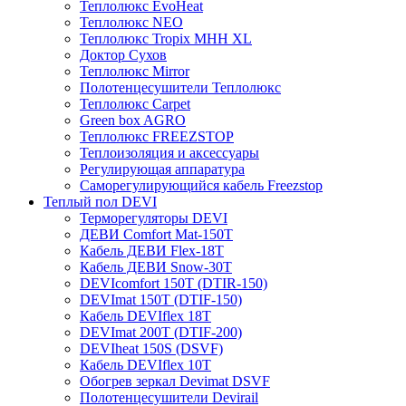
Теплолюкс EvoHeat
Теплолюкс NEO
Теплолюкс Tropix МНН XL
Доктор Сухов
Теплолюкс Mirror
Полотенцесушители Теплолюкс
Теплолюкс Carpet
Green box AGRO
Теплолюкс FREEZSTOP
Теплоизоляция и аксессуары
Регулирующая аппаратура
Cаморегулирующийся кабель Freezstop
Теплый пол DEVI
Терморегуляторы DEVI
ДЕВИ Comfort Mat-150T
Кабель ДЕВИ Flex-18T
Кабель ДЕВИ Snow-30T
DEVIcomfort 150T (DTIR-150)
DEVImat 150T (DTIF-150)
Кабель DEVIflex 18T
DEVImat 200T (DTIF-200)
DEVIheat 150S (DSVF)
Кабель DEVIflex 10T
Обогрев зеркал Devimat DSVF
Полотенцесушители Devirail