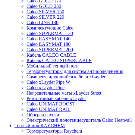
Caleo GOLD 170
Caleo GOLD 230
Caleo SILVER 150
Caleo SILVER 220
Caleo LINE 130
Комплектующие Caleo
Caleo SUPERMAT 130
Caleo EASYMAT 140
Caleo EASYMAT 180
Caleo SUPERMAT 200
Кабель CALEO CABLE
Кабель CALEO SUPERCABLE
Мобильный теплый пол
Терморегуляторы для систем антиобледенения
Саморегулирующийся кабели xLayder
Caleo xLayder Pipe W
Caleo xLayder Pipe
Нагревательные маты xLayder Street
Резистивные кабели xLayder
Caleo UNIMAT BOOST
Caleo UNIMAT RAIL
Обогрев грунта
Электрический полотенцесушитель Caleo Heatwall
Теплый пол RAYCHEM
Терморегуляторы Raychem