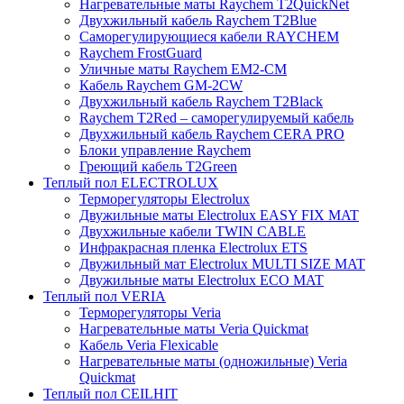
Нагревательные маты Raychem T2QuickNet
Двухжильный кабель Raychem T2Blue
Саморегулирующиеся кабели RAYCHEM
Raychem FrostGuard
Уличные маты Raychem EM2-CM
Кабель Raychem GM-2CW
Двухжильный кабель Raychem T2Black
Raychem T2Red – саморегулируемый кабель
Двухжильный кабель Raychem CERA PRO
Блоки управление Raychem
Греющий кабель T2Green
Теплый пол ELECTROLUX
Терморегуляторы Electrolux
Двужильные маты Electrolux EASY FIX MAT
Двухжильные кабели TWIN CABLE
Инфракрасная пленка Electrolux ETS
Двужильный мат Electrolux MULTI SIZE MAT
Двужильные маты Electrolux ECO MAT
Теплый пол VERIA
Терморегуляторы Veria
Нагревательные маты Veria Quickmat
Кабель Veria Flexicable
Нагревательные маты (одножильные) Veria
Quickmat
Теплый пол CEILHIT