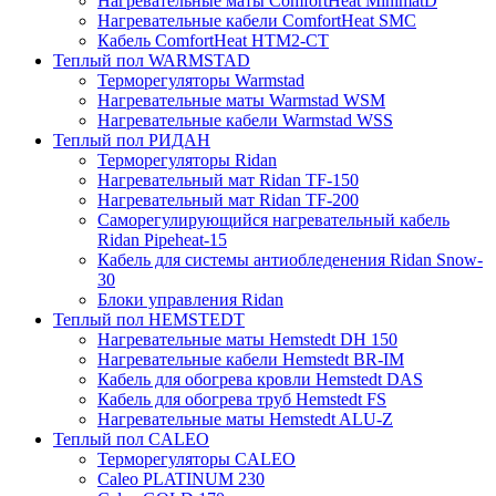
Нагревательные маты ComfortHeat MinimatD
Нагревательные кабели ComfortHeat SMC
Кабель ComfortHeat HTM2-CT
Теплый пол WARMSTAD
Терморегуляторы Warmstad
Нагревательные маты Warmstad WSM
Нагревательные кабели Warmstad WSS
Теплый пол РИДАН
Терморегуляторы Ridan
Нагревательный мат Ridan TF-150
Нагревательный мат Ridan TF-200
Саморегулирующийся нагревательный кабель
Ridan Pipeheat-15
Кабель для системы антиобледенения Ridan Snow-
30
Блоки управления Ridan
Теплый пол HEMSTEDT
Нагревательные маты Hemstedt DH 150
Нагревательные кабели Hemstedt BR-IM
Кабель для обогрева кровли Hemstedt DAS
Кабель для обогрева труб Hemstedt FS
Нагревательные маты Hemstedt ALU-Z
Теплый пол CALEO
Терморегуляторы CALEO
Caleo PLATINUM 230