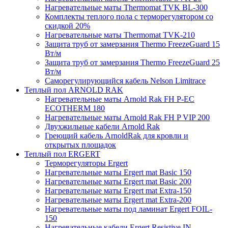
Нагревательные маты Thermomat TVK BL-300
Комплекты теплого пола с терморегулятором со
скидкой 20%
Нагревательные маты Thermomat TVK-210
Защита труб от замерзания Thermo FreezeGuard 15
Вт/м
Защита труб от замерзания Thermo FreezeGuard 25
Вт/м
Саморегулирующийся кабель Nelson Limitrace
Теплый пол ARNOLD RAK
Нагревательные маты Arnold Rak FH P-EC
ECOTHERM 180
Нагревательные маты Arnold Rak FH P VIP 200
Двухжильные кабели Arnold Rak
Греющий кабель ArnoldRak для кровли и
открытых площадок
Теплый пол ERGERT
Терморегуляторы Ergert
Нагревательные маты Ergert mat Basic 150
Нагревательные маты Ergert mat Basic 200
Нагревательные маты Ergert mat Extra-150
Нагревательные маты Ergert mat Extra-200
Нагревательные маты под ламинат Ergert FOIL-
150
Нагревательные кабели Ergert Resistive IN-