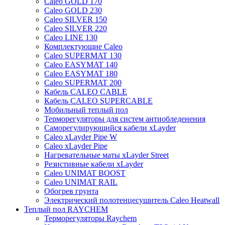
Caleo GOLD 170
Caleo GOLD 230
Caleo SILVER 150
Caleo SILVER 220
Caleo LINE 130
Комплектующие Caleo
Caleo SUPERMAT 130
Caleo EASYMAT 140
Caleo EASYMAT 180
Caleo SUPERMAT 200
Кабель CALEO CABLE
Кабель CALEO SUPERCABLE
Мобильный теплый пол
Терморегуляторы для систем антиобледенения
Саморегулирующийся кабели xLayder
Caleo xLayder Pipe W
Caleo xLayder Pipe
Нагревательные маты xLayder Street
Резистивные кабели xLayder
Caleo UNIMAT BOOST
Caleo UNIMAT RAIL
Обогрев грунта
Электрический полотенцесушитель Caleo Heatwall
Теплый пол RAYCHEM
Терморегуляторы Raychem