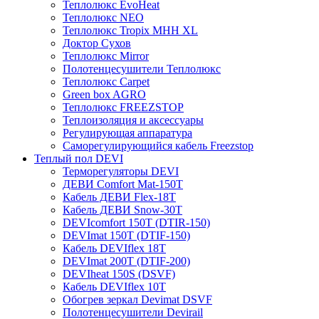
Теплолюкс EvoHeat
Теплолюкс NEO
Теплолюкс Tropix МНН XL
Доктор Сухов
Теплолюкс Mirror
Полотенцесушители Теплолюкс
Теплолюкс Carpet
Green box AGRO
Теплолюкс FREEZSTOP
Теплоизоляция и аксессуары
Регулирующая аппаратура
Cаморегулирующийся кабель Freezstop
Теплый пол DEVI
Терморегуляторы DEVI
ДЕВИ Comfort Mat-150T
Кабель ДЕВИ Flex-18T
Кабель ДЕВИ Snow-30T
DEVIcomfort 150T (DTIR-150)
DEVImat 150T (DTIF-150)
Кабель DEVIflex 18T
DEVImat 200T (DTIF-200)
DEVIheat 150S (DSVF)
Кабель DEVIflex 10T
Обогрев зеркал Devimat DSVF
Полотенцесушители Devirail