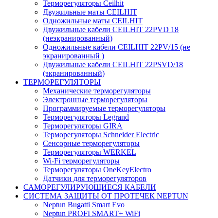
Терморегуляторы Ceilhit
Двужильные маты CEILHIT
Одножильные маты CEILHIT
Двужильные кабели CEILHIT 22PVD 18
(неэкранированный)
Одножильные кабели CEILHIT 22PV/15 (не
экранированный )
Двужильные кабели CEILHIT 22PSVD/18
(экранированный)
ТЕРМОРЕГУЛЯТОРЫ
Механические терморегуляторы
Электронные терморегуляторы
Программируемые терморегуляторы
Терморегуляторы Legrand
Терморегуляторы GIRA
Терморегуляторы Schneider Electric
Сенсорные терморегуляторы
Терморегуляторы WERKEL
Wi-Fi терморегуляторы
Терморегуляторы OneKeyElectro
Датчики для терморегуляторов
САМОРЕГУЛИРУЮЩИЕСЯ КАБЕЛИ
СИСТЕМА ЗАЩИТЫ ОТ ПРОТЕЧЕК NEPTUN
Neptun Bugatti Smart Evo
Neptun PROFI SMART+ WiFi