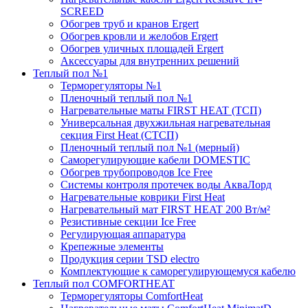
SCREED
Обогрев труб и кранов Ergert
Обогрев кровли и желобов Ergert
Обогрев уличных площадей Ergert
Аксессуары для внутренних решений
Теплый пол №1
Терморегуляторы №1
Пленочный теплый пол №1
Нагревательные маты FIRST HEAT (ТСП)
Универсальная двухжильная нагревательная
секция First Heat (СТСП)
Пленочный теплый пол №1 (мерный)
Саморегулирующие кабели DOMESTIC
Обогрев трубопроводов Ice Free
Системы контроля протечек воды АкваЛорд
Нагревательные коврики First Heat
Нагревательный мат FIRST HEAT 200 Вт/м²
Резистивные секции Ice Free
Регулирующая аппаратура
Крепежные элементы
Продукция серии TSD electro
Комплектующие к саморегулирующемуся кабелю
Теплый пол COMFORTHEAT
Терморегуляторы ComfortHeat