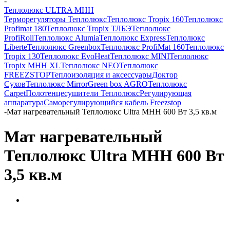
-
Теплолюкс ULTRA МНН
Терморегуляторы Теплолюкс
Теплолюкс Tropix 160
Теплолюкс
Profimat 180
Теплолюкс Tropix ТЛБЭ
Теплолюкс
ProfiRoll
Теплолюкс Alumia
Теплолюкс Express
Теплолюкс
Liberte
Теплолюкс Greenbox
Теплолюкс ProfiMat 160
Теплолюкс
Tropix 130
Теплолюкс EvoHeat
Теплолюкс MINI
Теплолюкс
Tropix МНН XL
Теплолюкс NEO
Теплолюкс
FREEZSTOP
Теплоизоляция и аксессуары
Доктор
Сухов
Теплолюкс Mirror
Green box AGRO
Теплолюкс
Carpet
Полотенцесушители Теплолюкс
Регулирующая
аппаратура
Cаморегулирующийся кабель Freezstop
-
Мат нагревательный Теплолюкс Ultra МНН 600 Вт 3,5 кв.м
Мат нагревательный
Теплолюкс Ultra МНН 600 Вт
3,5 кв.м