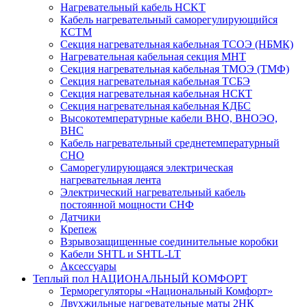
Нагревательный кабель НCKТ
Кабель нагревательный саморегулирующийся
КСТМ
Секция нагревательная кабельная ТСОЭ (НБМК)
Нагревательная кабельная секция МНТ
Секция нагревательная кабельная ТМОЭ (ТМФ)
Секция нагревательная кабельная ТСБЭ
Секция нагревательная кабельная НСКТ
Секция нагревательная кабельная КДБС
Высокотемпературные кабели ВНО, ВНОЭО,
ВНС
Кабель нагревательный среднетемпературный
СНО
Саморегулирующаяся электрическая
нагревательная лента
Электрический нагревательный кабель
постоянной мощности СНФ
Датчики
Крепеж
Взрывозащищенные соединительные коробки
Кабели SHTL и SHTL-LT
Аксессуары
Теплый пол НАЦИОНАЛЬНЫЙ КОМФОРТ
Терморегуляторы «Национальный Комфорт»
Двухжильные нагревательные маты 2НК