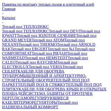
Памятка по монтажу теплых полов в плиточный клей
Главная
-
Каталог
-
Теплый пол ТЕПЛОЛЮКС
Теплый пол ТЕПЛОЛЮКС
Теплый пол DEVI
Теплый пол
IQWATT
Теплый пол ЗОЛОТОЕ СЕЧЕНИЕ
Теплый пол
GRAND MEYER
Теплый пол ATOM
Теплый пол
NEXANS
Теплый пол THERMO
Теплый пол ARNOLD
RAK
Теплый пол ERGERT
Теплый пол №1
Теплый пол
COMFORTHEAT
Теплый пол РИДАН
Теплый пол
WARMSTAD
Теплый пол HEMSTEDT
Теплый пол
CALEO
Теплый пол RAYCHEM
Теплый пол
ELECTROLUX
Теплый пол VERIA
Теплый пол
CEILHIT
КАБЕЛИ ДЛЯ ОБОГРЕВА
ТРУБ
ПРОМЫШЛЕННЫЙ И АРХИТЕКТУРНО-
СТРОИТЕЛЬНЫЙ ОБОГРЕВ
ТЕПЛЫЙ ПОЛ ПОД
ПАРКЕТ
ТЕПЛЫЙ ПОЛ В СТЯЖКУ
ТЕПЛЫЙ ПОЛ ПОД
ПЛИТКУ
КАБЕЛИ ДЛЯ ОБОГРЕВА КРЫШ И ОТКРЫТЫХ
ПЛОЩАДЕЙ
СИСТЕМА ЗАЩИТЫ ОТ ПРОТЕЧЕК
NEPTUN
САМОРЕГУЛИРУЮЩИЕСЯ
КАБЕЛИ
ТЕРМОРЕГУЛЯТОРЫ
Теплый пол
НАЦИОНАЛЬНЫЙ КОМФОРТ