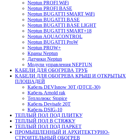
Neptun PROFI WiFi
Neptun PROFI BASE
Neptun BUGATTI SMART WiFi
Neptun BUGATTI BASE
Neptun BUGATTI BASE LIGHT
Neptun BUGATTI SMART+18
Neptun AQUACONTROL
Neptun BUGATTI ProW
Neptun PROW+
Краны Neptun
Датчики Neptun
Модули управления NEPTUN
КАБЕЛИ ДЛЯ ОБОГРЕВА ТРУБ
КАБЕЛИ ДЛЯ ОБОГРЕВА КРЫШ И ОТКРЫТЫХ
ПЛОЩАДЕЙ
Кабель DEVIsnow 30Т (DTCE-30)
Кабель Arnold rak
Теплолюкс Stopice
Кабель Devisafe 20T
Кабель DSIG-10
ТЕПЛЫЙ ПОЛ ПОД ПЛИТКУ
ТЕПЛЫЙ ПОЛ В СТЯЖКУ
ТЕПЛЫЙ ПОЛ ПОД ПАРКЕТ
ПРОМЫШЛЕННЫЙ И АРХИТЕКТУРНО-
СТРОИТЕЛЬНЫЙ ОБОГРЕВ