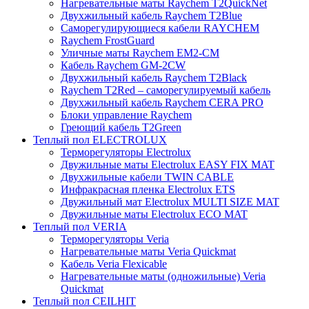
Нагревательные маты Raychem T2QuickNet
Двухжильный кабель Raychem T2Blue
Саморегулирующиеся кабели RAYCHEM
Raychem FrostGuard
Уличные маты Raychem EM2-CM
Кабель Raychem GM-2CW
Двухжильный кабель Raychem T2Black
Raychem T2Red – саморегулируемый кабель
Двухжильный кабель Raychem CERA PRO
Блоки управление Raychem
Греющий кабель T2Green
Теплый пол ELECTROLUX
Терморегуляторы Electrolux
Двужильные маты Electrolux EASY FIX MAT
Двухжильные кабели TWIN CABLE
Инфракрасная пленка Electrolux ETS
Двужильный мат Electrolux MULTI SIZE MAT
Двужильные маты Electrolux ECO MAT
Теплый пол VERIA
Терморегуляторы Veria
Нагревательные маты Veria Quickmat
Кабель Veria Flexicable
Нагревательные маты (одножильные) Veria
Quickmat
Теплый пол CEILHIT