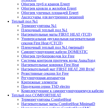
Обогрев труб и кранов Ergert
Обогрев кровли и желобов Ergert
Обогрев уличных площадей Ergert
Аксессуары для внутренних решений
Теплый пол №1
Терморегуляторы №1
Пленочный теплый пол №1
Нагревательные маты FIRST HEAT (ТСП)
Универсальная двухжильная нагревательная
секция First Heat (СТСП)
Пленочный теплый пол №1 (мерный)
Саморегулирующие кабели DOMESTIC
Обогрев трубопроводов Ice Free
Системы контроля протечек воды АкваЛорд
Нагревательные коврики First Heat
Нагревательный мат FIRST HEAT 200 Вт/м²
Резистивные секции Ice Free
Регулирующая аппаратура
Крепежные элементы
Продукция серии TSD electro
Комплектующие к саморегулирующемуся кабелю
Теплый пол COMFORTHEAT
Терморегуляторы ComfortHeat
Нагревательные маты ComfortHeat MinimatD