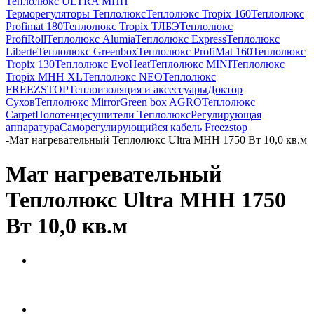
Теплолюкс ULTRA МНН
Терморегуляторы Теплолюкс
Теплолюкс Tropix 160
Теплолюкс
Profimat 180
Теплолюкс Tropix ТЛБЭ
Теплолюкс
ProfiRoll
Теплолюкс Alumia
Теплолюкс Express
Теплолюкс
Liberte
Теплолюкс Greenbox
Теплолюкс ProfiMat 160
Теплолюкс
Tropix 130
Теплолюкс EvoHeat
Теплолюкс MINI
Теплолюкс
Tropix МНН XL
Теплолюкс NEO
Теплолюкс
FREEZSTOP
Теплоизоляция и аксессуары
Доктор
Сухов
Теплолюкс Mirror
Green box AGRO
Теплолюкс
Carpet
Полотенцесушители Теплолюкс
Регулирующая
аппаратура
Cаморегулирующийся кабель Freezstop
-
Мат нагревательный Теплолюкс Ultra МНН 1750 Вт 10,0 кв.м
Мат нагревательный
Теплолюкс Ultra МНН 1750
Вт 10,0 кв.м