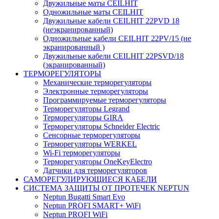
Двужильные маты CEILHIT
Одножильные маты CEILHIT
Двужильные кабели CEILHIT 22PVD 18
(неэкранированный)
Одножильные кабели CEILHIT 22PV/15 (не
экранированный )
Двужильные кабели CEILHIT 22PSVD/18
(экранированный)
ТЕРМОРЕГУЛЯТОРЫ
Механические терморегуляторы
Электронные терморегуляторы
Программируемые терморегуляторы
Терморегуляторы Legrand
Терморегуляторы GIRA
Терморегуляторы Schneider Electric
Сенсорные терморегуляторы
Терморегуляторы WERKEL
Wi-Fi терморегуляторы
Терморегуляторы OneKeyElectro
Датчики для терморегуляторов
САМОРЕГУЛИРУЮЩИЕСЯ КАБЕЛИ
СИСТЕМА ЗАЩИТЫ ОТ ПРОТЕЧЕК NEPTUN
Neptun Bugatti Smart Evo
Neptun PROFI SMART+ WiFi
Neptun PROFI WiFi