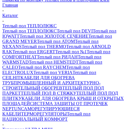
Главная
-
Каталог
-
Теплый пол ТЕПЛОЛЮКС
Теплый пол ТЕПЛОЛЮКС
Теплый пол DEVI
Теплый пол
IQWATT
Теплый пол ЗОЛОТОЕ СЕЧЕНИЕ
Теплый пол
GRAND MEYER
Теплый пол ATOM
Теплый пол
NEXANS
Теплый пол THERMO
Теплый пол ARNOLD
RAK
Теплый пол ERGERT
Теплый пол №1
Теплый пол
COMFORTHEAT
Теплый пол РИДАН
Теплый пол
WARMSTAD
Теплый пол HEMSTEDT
Теплый пол
CALEO
Теплый пол RAYCHEM
Теплый пол
ELECTROLUX
Теплый пол VERIA
Теплый пол
CEILHIT
КАБЕЛИ ДЛЯ ОБОГРЕВА
ТРУБ
ПРОМЫШЛЕННЫЙ И АРХИТЕКТУРНО-
СТРОИТЕЛЬНЫЙ ОБОГРЕВ
ТЕПЛЫЙ ПОЛ ПОД
ПАРКЕТ
ТЕПЛЫЙ ПОЛ В СТЯЖКУ
ТЕПЛЫЙ ПОЛ ПОД
ПЛИТКУ
КАБЕЛИ ДЛЯ ОБОГРЕВА КРЫШ И ОТКРЫТЫХ
ПЛОЩАДЕЙ
СИСТЕМА ЗАЩИТЫ ОТ ПРОТЕЧЕК
NEPTUN
САМОРЕГУЛИРУЮЩИЕСЯ
КАБЕЛИ
ТЕРМОРЕГУЛЯТОРЫ
Теплый пол
НАЦИОНАЛЬНЫЙ КОМФОРТ
-