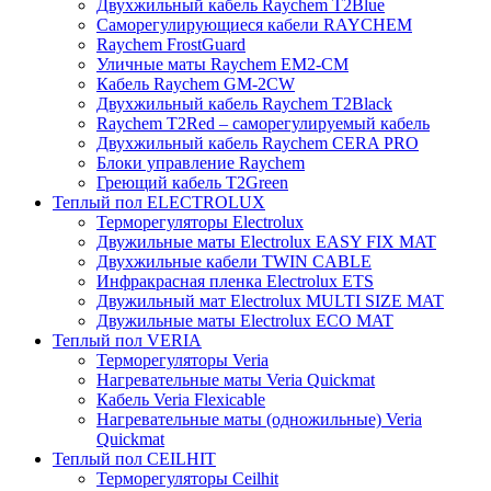
Двухжильный кабель Raychem T2Blue
Саморегулирующиеся кабели RAYCHEM
Raychem FrostGuard
Уличные маты Raychem EM2-CM
Кабель Raychem GM-2CW
Двухжильный кабель Raychem T2Black
Raychem T2Red – саморегулируемый кабель
Двухжильный кабель Raychem CERA PRO
Блоки управление Raychem
Греющий кабель T2Green
Теплый пол ELECTROLUX
Терморегуляторы Electrolux
Двужильные маты Electrolux EASY FIX MAT
Двухжильные кабели TWIN CABLE
Инфракрасная пленка Electrolux ETS
Двужильный мат Electrolux MULTI SIZE MAT
Двужильные маты Electrolux ECO MAT
Теплый пол VERIA
Терморегуляторы Veria
Нагревательные маты Veria Quickmat
Кабель Veria Flexicable
Нагревательные маты (одножильные) Veria
Quickmat
Теплый пол CEILHIT
Терморегуляторы Ceilhit