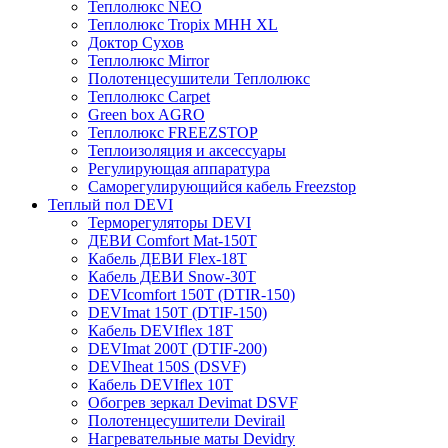
Теплолюкс NEO
Теплолюкс Tropix МНН XL
Доктор Сухов
Теплолюкс Mirror
Полотенцесушители Теплолюкс
Теплолюкс Carpet
Green box AGRO
Теплолюкс FREEZSTOP
Теплоизоляция и аксессуары
Регулирующая аппаратура
Cаморегулирующийся кабель Freezstop
Теплый пол DEVI
Терморегуляторы DEVI
ДЕВИ Comfort Mat-150T
Кабель ДЕВИ Flex-18T
Кабель ДЕВИ Snow-30T
DEVIcomfort 150T (DTIR-150)
DEVImat 150T (DTIF-150)
Кабель DEVIflex 18T
DEVImat 200T (DTIF-200)
DEVIheat 150S (DSVF)
Кабель DEVIflex 10T
Обогрев зеркал Devimat DSVF
Полотенцесушители Devirail
Нагревательные маты Devidry