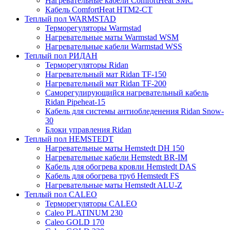
Нагревательные кабели ComfortHeat SMC
Кабель ComfortHeat HTM2-CT
Теплый пол WARMSTAD
Терморегуляторы Warmstad
Нагревательные маты Warmstad WSM
Нагревательные кабели Warmstad WSS
Теплый пол РИДАН
Терморегуляторы Ridan
Нагревательный мат Ridan TF-150
Нагревательный мат Ridan TF-200
Саморегулирующийся нагревательный кабель
Ridan Pipeheat-15
Кабель для системы антиобледенения Ridan Snow-
30
Блоки управления Ridan
Теплый пол HEMSTEDT
Нагревательные маты Hemstedt DH 150
Нагревательные кабели Hemstedt BR-IM
Кабель для обогрева кровли Hemstedt DAS
Кабель для обогрева труб Hemstedt FS
Нагревательные маты Hemstedt ALU-Z
Теплый пол CALEO
Терморегуляторы CALEO
Caleo PLATINUM 230
Caleo GOLD 170