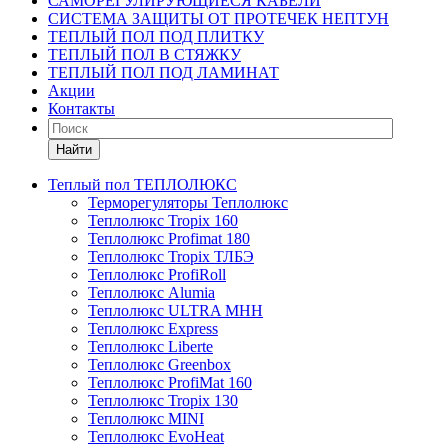
САМОРЕГУЛИРУЮЩИЕСЯ КАБЕЛИ
СИСТЕМА ЗАЩИТЫ ОТ ПРОТЕЧЕК НЕПТУН
ТЕПЛЫЙ ПОЛ ПОД ПЛИТКУ
ТЕПЛЫЙ ПОЛ В СТЯЖКУ
ТЕПЛЫЙ ПОЛ ПОД ЛАМИНАТ
Акции
Контакты
Найти
Теплый пол ТЕПЛОЛЮКС
Терморегуляторы Теплолюкс
Теплолюкс Tropix 160
Теплолюкс Profimat 180
Теплолюкс Tropix ТЛБЭ
Теплолюкс ProfiRoll
Теплолюкс Alumia
Теплолюкс ULTRA МНН
Теплолюкс Express
Теплолюкс Liberte
Теплолюкс Greenbox
Теплолюкс ProfiMat 160
Теплолюкс Tropix 130
Теплолюкс MINI
Теплолюкс EvoHeat