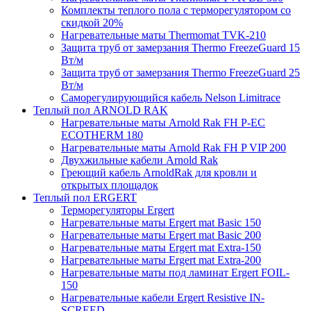
Комплекты теплого пола с терморегулятором со
скидкой 20%
Нагревательные маты Thermomat TVK-210
Защита труб от замерзания Thermo FreezeGuard 15
Вт/м
Защита труб от замерзания Thermo FreezeGuard 25
Вт/м
Саморегулирующийся кабель Nelson Limitrace
Теплый пол ARNOLD RAK
Нагревательные маты Arnold Rak FH P-EC
ECOTHERM 180
Нагревательные маты Arnold Rak FH P VIP 200
Двухжильные кабели Arnold Rak
Греющий кабель ArnoldRak для кровли и
открытых площадок
Теплый пол ERGERT
Терморегуляторы Ergert
Нагревательные маты Ergert mat Basic 150
Нагревательные маты Ergert mat Basic 200
Нагревательные маты Ergert mat Extra-150
Нагревательные маты Ergert mat Extra-200
Нагревательные маты под ламинат Ergert FOIL-
150
Нагревательные кабели Ergert Resistive IN-
SCREED