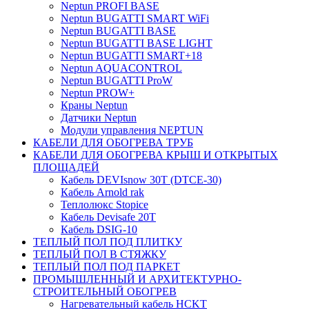
Neptun PROFI BASE
Neptun BUGATTI SMART WiFi
Neptun BUGATTI BASE
Neptun BUGATTI BASE LIGHT
Neptun BUGATTI SMART+18
Neptun AQUACONTROL
Neptun BUGATTI ProW
Neptun PROW+
Краны Neptun
Датчики Neptun
Модули управления NEPTUN
КАБЕЛИ ДЛЯ ОБОГРЕВА ТРУБ
КАБЕЛИ ДЛЯ ОБОГРЕВА КРЫШ И ОТКРЫТЫХ
ПЛОЩАДЕЙ
Кабель DEVIsnow 30Т (DTCE-30)
Кабель Arnold rak
Теплолюкс Stopice
Кабель Devisafe 20T
Кабель DSIG-10
ТЕПЛЫЙ ПОЛ ПОД ПЛИТКУ
ТЕПЛЫЙ ПОЛ В СТЯЖКУ
ТЕПЛЫЙ ПОЛ ПОД ПАРКЕТ
ПРОМЫШЛЕННЫЙ И АРХИТЕКТУРНО-
СТРОИТЕЛЬНЫЙ ОБОГРЕВ
Нагревательный кабель НCKТ