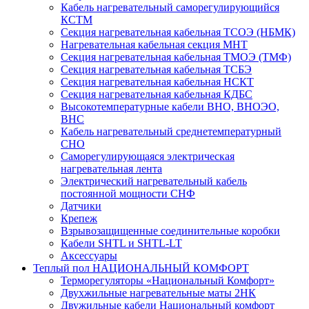
Кабель нагревательный саморегулирующийся
КСТМ
Секция нагревательная кабельная ТСОЭ (НБМК)
Нагревательная кабельная секция МНТ
Секция нагревательная кабельная ТМОЭ (ТМФ)
Секция нагревательная кабельная ТСБЭ
Секция нагревательная кабельная НСКТ
Секция нагревательная кабельная КДБС
Высокотемпературные кабели ВНО, ВНОЭО,
ВНС
Кабель нагревательный среднетемпературный
СНО
Саморегулирующаяся электрическая
нагревательная лента
Электрический нагревательный кабель
постоянной мощности СНФ
Датчики
Крепеж
Взрывозащищенные соединительные коробки
Кабели SHTL и SHTL-LT
Аксессуары
Теплый пол НАЦИОНАЛЬНЫЙ КОМФОРТ
Терморегуляторы «Национальный Комфорт»
Двухжильные нагревательные маты 2НК
Двужильные кабели Национальный комфорт