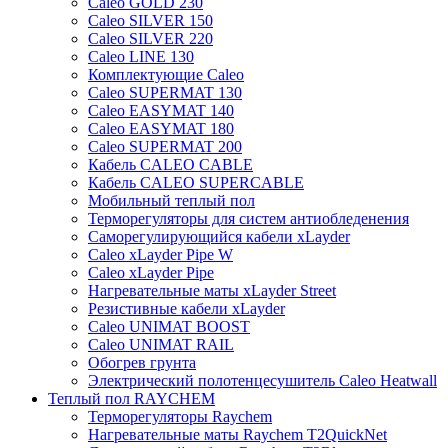
Caleo GOLD 230
Caleo SILVER 150
Caleo SILVER 220
Caleo LINE 130
Комплектующие Caleo
Caleo SUPERMAT 130
Caleo EASYMAT 140
Caleo EASYMAT 180
Caleo SUPERMAT 200
Кабель CALEO CABLE
Кабель CALEO SUPERCABLE
Мобильный теплый пол
Терморегуляторы для систем антиобледенения
Саморегулирующийся кабели xLayder
Caleo xLayder Pipe W
Caleo xLayder Pipe
Нагревательные маты xLayder Street
Резистивные кабели xLayder
Caleo UNIMAT BOOST
Caleo UNIMAT RAIL
Обогрев грунта
Электрический полотенцесушитель Caleo Heatwall
Теплый пол RAYCHEM
Терморегуляторы Raychem
Нагревательные маты Raychem T2QuickNet