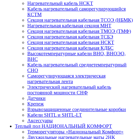
Нагревательный кабель НCKТ
Кабель нагревательный саморегулирующийся
КСТМ
Секция нагревательная кабельная ТСОЭ (НБМК)
Нагревательная кабельная секция МНТ
Секция нагревательная кабельная ТМОЭ (ТМФ)
Секция нагревательная кабельная ТСБЭ
Секция нагревательная кабельная НСКТ
Секция нагревательная кабельная КДБС
Высокотемпературные кабели ВНО, ВНОЭО,
ВНС
Кабель нагревательный среднетемпературный
СНО
Саморегулирующаяся электрическая
нагревательная лента
Электрический нагревательный кабель
постоянной мощности СНФ
Датчики
Крепеж
Взрывозащищенные соединительные коробки
Кабели SHTL и SHTL-LT
Аксессуары
Теплый пол НАЦИОНАЛЬНЫЙ КОМФОРТ
Терморегуляторы «Национальный Комфорт»
Двухжильные нагревательные маты 2НК