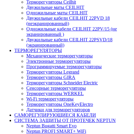
Терморегуляторы Ceilhit
Двужильные маты CEILHIT
Одножильные маты CEILHIT
Двужильные кабели CEILHIT 22PVD 18
(неэкранированный)
Одножильные кабели CEILHIT 22PV/15 (не
экранированный )
Двужильные кабели CEILHIT 22PSVD/18
(экранированный)
ТЕРМОРЕГУЛЯТОРЫ
Механические терморегуляторы
Электронные терморегуляторы
Программируемые терморегуляторы
Терморегуляторы Legrand
Терморегуляторы GIRA
Терморегуляторы Schneider Electric
Сенсорные терморегуляторы
Терморегуляторы WERKEL
Wi-Fi терморегуляторы
Терморегуляторы OneKeyElectro
Датчики для терморегуляторов
САМОРЕГУЛИРУЮЩИЕСЯ КАБЕЛИ
СИСТЕМА ЗАЩИТЫ ОТ ПРОТЕЧЕК NEPTUN
Neptun Bugatti Smart Evo
Neptun PROFI SMART+ WiFi