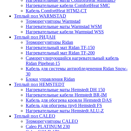
Нагревательные маты ComfortHeat MinimatD
Нагревательные кабели ComfortHeat SMC
Кабель ComfortHeat HTM2-CT
Теплый пол WARMSTAD
Терморегуляторы Warmstad
Нагревательные маты Warmstad WSM
Нагревательные кабели Warmstad WSS
Теплый пол РИДАН
Терморегуляторы Ridan
Нагревательный мат Ridan TF-150
Нагревательный мат Ridan TF-200
Саморегулирующийся нагревательный кабель
Ridan Pipeheat-15
Кабель для системы антиобледенения Ridan Snow-
30
Блоки управления Ridan
Теплый пол HEMSTEDT
Нагревательные маты Hemstedt DH 150
Нагревательные кабели Hemstedt BR-IM
Кабель для обогрева кровли Hemstedt DAS
Кабель для обогрева труб Hemstedt FS
Нагревательные маты Hemstedt ALU-Z
Теплый пол CALEO
Терморегуляторы CALEO
Caleo PLATINUM 230