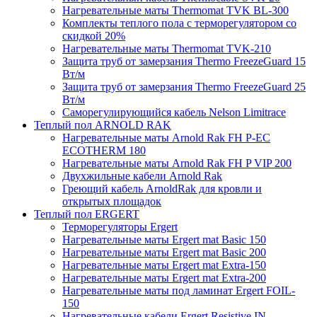
Нагревательные маты Thermomat TVK BL-300
Комплекты теплого пола с терморегулятором со
скидкой 20%
Нагревательные маты Thermomat TVK-210
Защита труб от замерзания Thermo FreezeGuard 15
Вт/м
Защита труб от замерзания Thermo FreezeGuard 25
Вт/м
Саморегулирующийся кабель Nelson Limitrace
Теплый пол ARNOLD RAK
Нагревательные маты Arnold Rak FH P-EC
ECOTHERM 180
Нагревательные маты Arnold Rak FH P VIP 200
Двухжильные кабели Arnold Rak
Греющий кабель ArnoldRak для кровли и
открытых площадок
Теплый пол ERGERT
Терморегуляторы Ergert
Нагревательные маты Ergert mat Basic 150
Нагревательные маты Ergert mat Basic 200
Нагревательные маты Ergert mat Extra-150
Нагревательные маты Ergert mat Extra-200
Нагревательные маты под ламинат Ergert FOIL-
150
Нагревательные кабели Ergert Resistive IN-