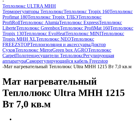
-
Теплолюкс ULTRA МНН
Терморегуляторы Теплолюкс
Теплолюкс Tropix 160
Теплолюкс
Profimat 180
Теплолюкс Tropix ТЛБЭ
Теплолюкс
ProfiRoll
Теплолюкс Alumia
Теплолюкс Express
Теплолюкс
Liberte
Теплолюкс Greenbox
Теплолюкс ProfiMat 160
Теплолюкс
Tropix 130
Теплолюкс EvoHeat
Теплолюкс MINI
Теплолюкс
Tropix МНН XL
Теплолюкс NEO
Теплолюкс
FREEZSTOP
Теплоизоляция и аксессуары
Доктор
Сухов
Теплолюкс Mirror
Green box AGRO
Теплолюкс
Carpet
Полотенцесушители Теплолюкс
Регулирующая
аппаратура
Cаморегулирующийся кабель Freezstop
-
Мат нагревательный Теплолюкс Ultra МНН 1215 Вт 7,0 кв.м
Мат нагревательный
Теплолюкс Ultra МНН 1215
Вт 7,0 кв.м