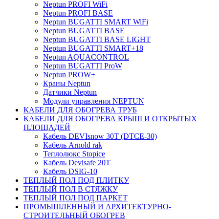
Neptun PROFI WiFi
Neptun PROFI BASE
Neptun BUGATTI SMART WiFi
Neptun BUGATTI BASE
Neptun BUGATTI BASE LIGHT
Neptun BUGATTI SMART+18
Neptun AQUACONTROL
Neptun BUGATTI ProW
Neptun PROW+
Краны Neptun
Датчики Neptun
Модули управления NEPTUN
КАБЕЛИ ДЛЯ ОБОГРЕВА ТРУБ
КАБЕЛИ ДЛЯ ОБОГРЕВА КРЫШ И ОТКРЫТЫХ
ПЛОЩАДЕЙ
Кабель DEVIsnow 30Т (DTCE-30)
Кабель Arnold rak
Теплолюкс Stopice
Кабель Devisafe 20T
Кабель DSIG-10
ТЕПЛЫЙ ПОЛ ПОД ПЛИТКУ
ТЕПЛЫЙ ПОЛ В СТЯЖКУ
ТЕПЛЫЙ ПОЛ ПОД ПАРКЕТ
ПРОМЫШЛЕННЫЙ И АРХИТЕКТУРНО-
СТРОИТЕЛЬНЫЙ ОБОГРЕВ