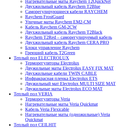
Нагревательные маты Raychem T2QuickNet
Двухжильный кабель Raychem T2Blue
Саморегулирующиеся кабели RAYCHEM
Raychem FrostGuard
Уличные маты Raychem EM2-CM
Кабель Raychem GM-2CW
Двухжильный кабель Raychem T2Black
Raychem T2Red – саморегулируемый кабель
Двухжильный кабель Raychem CERA PRO
Блоки управление Raychem
Греющий кабель T2Green
Теплый пол ELECTROLUX
Терморегуляторы Electrolux
Двужильные маты Electrolux EASY FIX MAT
Двухжильные кабели TWIN CABLE
Инфракрасная пленка Electrolux ETS
Двужильный мат Electrolux MULTI SIZE MAT
Двужильные маты Electrolux ECO MAT
Теплый пол VERIA
Терморегуляторы Veria
Нагревательные маты Veria Quickmat
Кабель Veria Flexicable
Нагревательные маты (одножильные) Veria
Quickmat
Теплый пол CEILHIT