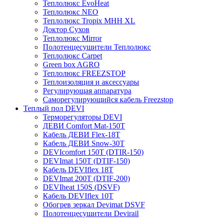
Теплолюкс EvoHeat
Теплолюкс NEO
Теплолюкс Tropix МНН XL
Доктор Сухов
Теплолюкс Mirror
Полотенцесушители Теплолюкс
Теплолюкс Carpet
Green box AGRO
Теплолюкс FREEZSTOP
Теплоизоляция и аксессуары
Регулирующая аппаратура
Cаморегулирующийся кабель Freezstop
Теплый пол DEVI
Терморегуляторы DEVI
ДЕВИ Comfort Mat-150T
Кабель ДЕВИ Flex-18T
Кабель ДЕВИ Snow-30T
DEVIcomfort 150T (DTIR-150)
DEVImat 150T (DTIF-150)
Кабель DEVIflex 18T
DEVImat 200T (DTIF-200)
DEVIheat 150S (DSVF)
Кабель DEVIflex 10T
Обогрев зеркал Devimat DSVF
Полотенцесушители Devirail