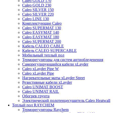
Caleo GOLD 170
Caleo GOLD 230
Caleo SILVER 150
Caleo SILVER 220
Caleo LINE 130
Комплектующие Caleo
Caleo SUPERMAT 130
Caleo EASYMAT 140
Caleo EASYMAT 180
Caleo SUPERMAT 200
Кабель CALEO CABLE
Кабель CALEO SUPERCABLE
Мобильный теплый пол
Терморегуляторы для систем антиобледенения
Саморегулирующийся кабели xLayder
Caleo xLayder Pipe W
Caleo xLayder Pipe
Нагревательные маты xLayder Street
Резистивные кабели xLayder
Caleo UNIMAT BOOST
Caleo UNIMAT RAIL
Обогрев грунта
Электрический полотенцесушитель Caleo Heatwall
Теплый пол RAYCHEM
Терморегуляторы Raychem