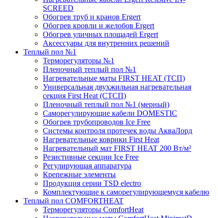
SCREED
Обогрев труб и кранов Ergert
Обогрев кровли и желобов Ergert
Обогрев уличных площадей Ergert
Аксессуары для внутренних решений
Теплый пол №1
Терморегуляторы №1
Пленочный теплый пол №1
Нагревательные маты FIRST HEAT (ТСП)
Универсальная двухжильная нагревательная
секция First Heat (СТСП)
Пленочный теплый пол №1 (мерный)
Саморегулирующие кабели DOMESTIC
Обогрев трубопроводов Ice Free
Системы контроля протечек воды АкваЛорд
Нагревательные коврики First Heat
Нагревательный мат FIRST HEAT 200 Вт/м²
Резистивные секции Ice Free
Регулирующая аппаратура
Крепежные элементы
Продукция серии TSD electro
Комплектующие к саморегулирующемуся кабелю
Теплый пол COMFORTHEAT
Терморегуляторы ComfortHeat