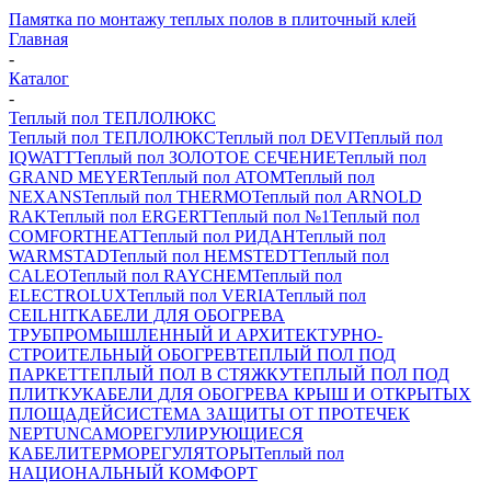
Памятка по монтажу теплых полов в плиточный клей
Главная
-
Каталог
-
Теплый пол ТЕПЛОЛЮКС
Теплый пол ТЕПЛОЛЮКС
Теплый пол DEVI
Теплый пол
IQWATT
Теплый пол ЗОЛОТОЕ СЕЧЕНИЕ
Теплый пол
GRAND MEYER
Теплый пол ATOM
Теплый пол
NEXANS
Теплый пол THERMO
Теплый пол ARNOLD
RAK
Теплый пол ERGERT
Теплый пол №1
Теплый пол
COMFORTHEAT
Теплый пол РИДАН
Теплый пол
WARMSTAD
Теплый пол HEMSTEDT
Теплый пол
CALEO
Теплый пол RAYCHEM
Теплый пол
ELECTROLUX
Теплый пол VERIA
Теплый пол
CEILHIT
КАБЕЛИ ДЛЯ ОБОГРЕВА
ТРУБ
ПРОМЫШЛЕННЫЙ И АРХИТЕКТУРНО-
СТРОИТЕЛЬНЫЙ ОБОГРЕВ
ТЕПЛЫЙ ПОЛ ПОД
ПАРКЕТ
ТЕПЛЫЙ ПОЛ В СТЯЖКУ
ТЕПЛЫЙ ПОЛ ПОД
ПЛИТКУ
КАБЕЛИ ДЛЯ ОБОГРЕВА КРЫШ И ОТКРЫТЫХ
ПЛОЩАДЕЙ
СИСТЕМА ЗАЩИТЫ ОТ ПРОТЕЧЕК
NEPTUN
САМОРЕГУЛИРУЮЩИЕСЯ
КАБЕЛИ
ТЕРМОРЕГУЛЯТОРЫ
Теплый пол
НАЦИОНАЛЬНЫЙ КОМФОРТ