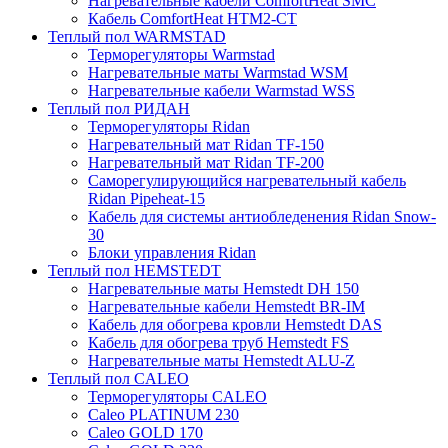
Нагревательные кабели ComfortHeat SMC
Кабель ComfortHeat HTM2-CT
Теплый пол WARMSTAD
Терморегуляторы Warmstad
Нагревательные маты Warmstad WSM
Нагревательные кабели Warmstad WSS
Теплый пол РИДАН
Терморегуляторы Ridan
Нагревательный мат Ridan TF-150
Нагревательный мат Ridan TF-200
Саморегулирующийся нагревательный кабель
Ridan Pipeheat-15
Кабель для системы антиобледенения Ridan Snow-
30
Блоки управления Ridan
Теплый пол HEMSTEDT
Нагревательные маты Hemstedt DH 150
Нагревательные кабели Hemstedt BR-IM
Кабель для обогрева кровли Hemstedt DAS
Кабель для обогрева труб Hemstedt FS
Нагревательные маты Hemstedt ALU-Z
Теплый пол CALEO
Терморегуляторы CALEO
Caleo PLATINUM 230
Caleo GOLD 170