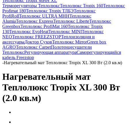
Теплолюкс Tropix МНН XL
Терморегуляторы Теплолюкс
Теплолюкс Tropix 160
Теплолюкс
Profimat 180
Теплолюкс Tropix ТЛБЭ
Теплолюкс
ProfiRoll
Теплолюкс ULTRA МНН
Теплолюкс
Alumia
Теплолюкс Express
Теплолюкс Liberte
Теплолюкс
Greenbox
Теплолюкс ProfiMat 160
Теплолюкс Tropix
130
Теплолюкс EvoHeat
Теплолюкс MINI
Теплолюкс
NEO
Теплолюкс FREEZSTOP
Теплоизоляция и
аксессуары
Доктор Сухов
Теплолюкс Mirror
Green box
AGRO
Теплолюкс Carpet
Полотенцесушители
Теплолюкс
Регулирующая аппаратура
Cаморегулирующийся
кабель Freezstop
-
Нагревательный мат Теплолюкс Tropix XL 300 Вт (2.0 кв.м)
Нагревательный мат
Теплолюкс Tropix XL 300 Вт
(2.0 кв.м)