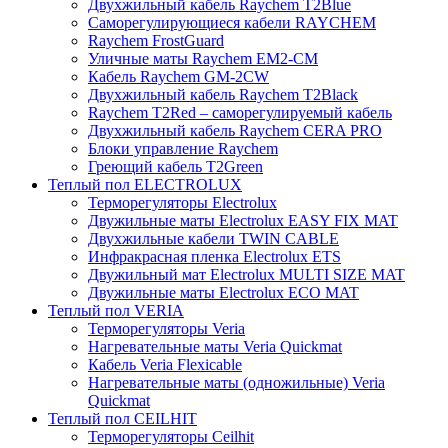
Двухжильный кабель Raychem T2Blue
Саморегулирующиеся кабели RAYCHEM
Raychem FrostGuard
Уличные маты Raychem EM2-CM
Кабель Raychem GM-2CW
Двухжильный кабель Raychem T2Black
Raychem T2Red – саморегулируемый кабель
Двухжильный кабель Raychem CERA PRO
Блоки управление Raychem
Греющий кабель T2Green
Теплый пол ELECTROLUX
Терморегуляторы Electrolux
Двужильные маты Electrolux EASY FIX MAT
Двухжильные кабели TWIN CABLE
Инфракрасная пленка Electrolux ETS
Двужильный мат Electrolux MULTI SIZE MAT
Двужильные маты Electrolux ECO MAT
Теплый пол VERIA
Терморегуляторы Veria
Нагревательные маты Veria Quickmat
Кабель Veria Flexicable
Нагревательные маты (одножильные) Veria
Quickmat
Теплый пол CEILHIT
Терморегуляторы Ceilhit