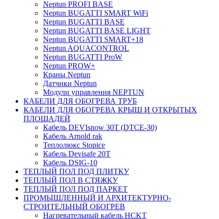
Neptun PROFI BASE
Neptun BUGATTI SMART WiFi
Neptun BUGATTI BASE
Neptun BUGATTI BASE LIGHT
Neptun BUGATTI SMART+18
Neptun AQUACONTROL
Neptun BUGATTI ProW
Neptun PROW+
Краны Neptun
Датчики Neptun
Модули управления NEPTUN
КАБЕЛИ ДЛЯ ОБОГРЕВА ТРУБ
КАБЕЛИ ДЛЯ ОБОГРЕВА КРЫШ И ОТКРЫТЫХ
ПЛОЩАДЕЙ
Кабель DEVIsnow 30Т (DTCE-30)
Кабель Arnold rak
Теплолюкс Stopice
Кабель Devisafe 20T
Кабель DSIG-10
ТЕПЛЫЙ ПОЛ ПОД ПЛИТКУ
ТЕПЛЫЙ ПОЛ В СТЯЖКУ
ТЕПЛЫЙ ПОЛ ПОД ПАРКЕТ
ПРОМЫШЛЕННЫЙ И АРХИТЕКТУРНО-
СТРОИТЕЛЬНЫЙ ОБОГРЕВ
Нагревательный кабель НCKТ