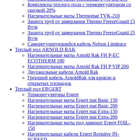
Комплекты теплого пола с терморегулятором со
скидкой 20%
Нагревательные маты Thermomat TVK-210
Защита труб от замерзания Thermo FreezeGuard 15
Вт/м
Защита труб от замерзания Thermo FreezeGuard 25
Вт/м
Саморегулирующийся кабель Nelson Limitrace
Теплый пол ARNOLD RAK
Нагревательные маты Arnold Rak FH P-EC
ECOTHERM 180
Нагревательные маты Arnold Rak FH P VIP 200
Двухжильные кабели Arnold Rak
Греющий кабель ArnoldRak для кровли и
открытых площадок
Теплый пол ERGERT
Терморегуляторы Ergert
Нагревательные маты Ergert mat Basic 150
Нагревательные маты Ergert mat Basic 200
Нагревательные маты Ergert mat Extra-150
Нагревательные маты Ergert mat Extra-200
Нагревательные маты под ламинат Ergert FOIL-
150
Нагревательные кабели Ergert Resistive IN-
SCREED