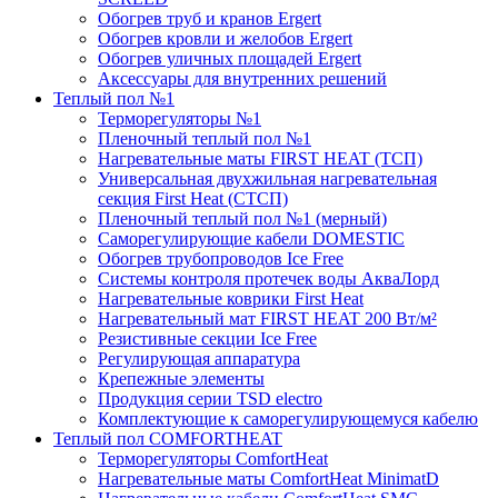
Обогрев труб и кранов Ergert
Обогрев кровли и желобов Ergert
Обогрев уличных площадей Ergert
Аксессуары для внутренних решений
Теплый пол №1
Терморегуляторы №1
Пленочный теплый пол №1
Нагревательные маты FIRST HEAT (ТСП)
Универсальная двухжильная нагревательная
секция First Heat (СТСП)
Пленочный теплый пол №1 (мерный)
Саморегулирующие кабели DOMESTIC
Обогрев трубопроводов Ice Free
Системы контроля протечек воды АкваЛорд
Нагревательные коврики First Heat
Нагревательный мат FIRST HEAT 200 Вт/м²
Резистивные секции Ice Free
Регулирующая аппаратура
Крепежные элементы
Продукция серии TSD electro
Комплектующие к саморегулирующемуся кабелю
Теплый пол COMFORTHEAT
Терморегуляторы ComfortHeat
Нагревательные маты ComfortHeat MinimatD