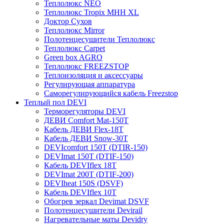
Теплолюкс NEO
Теплолюкс Tropix МНН XL
Доктор Сухов
Теплолюкс Mirror
Полотенцесушители Теплолюкс
Теплолюкс Carpet
Green box AGRO
Теплолюкс FREEZSTOP
Теплоизоляция и аксессуары
Регулирующая аппаратура
Cаморегулирующийся кабель Freezstop
Теплый пол DEVI
Терморегуляторы DEVI
ДЕВИ Comfort Mat-150T
Кабель ДЕВИ Flex-18T
Кабель ДЕВИ Snow-30T
DEVIcomfort 150T (DTIR-150)
DEVImat 150T (DTIF-150)
Кабель DEVIflex 18T
DEVImat 200T (DTIF-200)
DEVIheat 150S (DSVF)
Кабель DEVIflex 10T
Обогрев зеркал Devimat DSVF
Полотенцесушители Devirail
Нагревательные маты Devidry