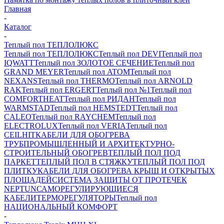
Главная
-
Каталог
-
Теплый пол ТЕПЛОЛЮКС
Теплый пол ТЕПЛОЛЮКС
Теплый пол DEVI
Теплый пол
IQWATT
Теплый пол ЗОЛОТОЕ СЕЧЕНИЕ
Теплый пол
GRAND MEYER
Теплый пол ATOM
Теплый пол
NEXANS
Теплый пол THERMO
Теплый пол ARNOLD
RAK
Теплый пол ERGERT
Теплый пол №1
Теплый пол
COMFORTHEAT
Теплый пол РИДАН
Теплый пол
WARMSTAD
Теплый пол HEMSTEDT
Теплый пол
CALEO
Теплый пол RAYCHEM
Теплый пол
ELECTROLUX
Теплый пол VERIA
Теплый пол
CEILHIT
КАБЕЛИ ДЛЯ ОБОГРЕВА
ТРУБ
ПРОМЫШЛЕННЫЙ И АРХИТЕКТУРНО-
СТРОИТЕЛЬНЫЙ ОБОГРЕВ
ТЕПЛЫЙ ПОЛ ПОД
ПАРКЕТ
ТЕПЛЫЙ ПОЛ В СТЯЖКУ
ТЕПЛЫЙ ПОЛ ПОД
ПЛИТКУ
КАБЕЛИ ДЛЯ ОБОГРЕВА КРЫШ И ОТКРЫТЫХ
ПЛОЩАДЕЙ
СИСТЕМА ЗАЩИТЫ ОТ ПРОТЕЧЕК
NEPTUN
САМОРЕГУЛИРУЮЩИЕСЯ
КАБЕЛИ
ТЕРМОРЕГУЛЯТОРЫ
Теплый пол
НАЦИОНАЛЬНЫЙ КОМФОРТ
-