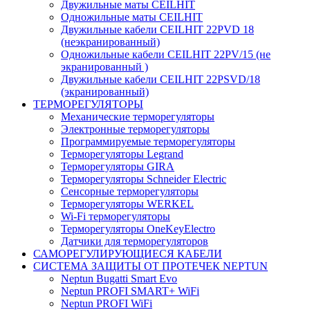
Двужильные маты CEILHIT
Одножильные маты CEILHIT
Двужильные кабели CEILHIT 22PVD 18
(неэкранированный)
Одножильные кабели CEILHIT 22PV/15 (не
экранированный )
Двужильные кабели CEILHIT 22PSVD/18
(экранированный)
ТЕРМОРЕГУЛЯТОРЫ
Механические терморегуляторы
Электронные терморегуляторы
Программируемые терморегуляторы
Терморегуляторы Legrand
Терморегуляторы GIRA
Терморегуляторы Schneider Electric
Сенсорные терморегуляторы
Терморегуляторы WERKEL
Wi-Fi терморегуляторы
Терморегуляторы OneKeyElectro
Датчики для терморегуляторов
САМОРЕГУЛИРУЮЩИЕСЯ КАБЕЛИ
СИСТЕМА ЗАЩИТЫ ОТ ПРОТЕЧЕК NEPTUN
Neptun Bugatti Smart Evo
Neptun PROFI SMART+ WiFi
Neptun PROFI WiFi