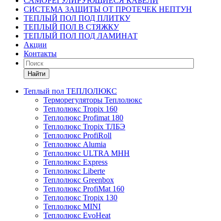
САМОРЕГУЛИРУЮЩИЕСЯ КАБЕЛИ
СИСТЕМА ЗАЩИТЫ ОТ ПРОТЕЧЕК НЕПТУН
ТЕПЛЫЙ ПОЛ ПОД ПЛИТКУ
ТЕПЛЫЙ ПОЛ В СТЯЖКУ
ТЕПЛЫЙ ПОЛ ПОД ЛАМИНАТ
Акции
Контакты
Найти
Теплый пол ТЕПЛОЛЮКС
Терморегуляторы Теплолюкс
Теплолюкс Tropix 160
Теплолюкс Profimat 180
Теплолюкс Tropix ТЛБЭ
Теплолюкс ProfiRoll
Теплолюкс Alumia
Теплолюкс ULTRA МНН
Теплолюкс Express
Теплолюкс Liberte
Теплолюкс Greenbox
Теплолюкс ProfiMat 160
Теплолюкс Tropix 130
Теплолюкс MINI
Теплолюкс EvoHeat