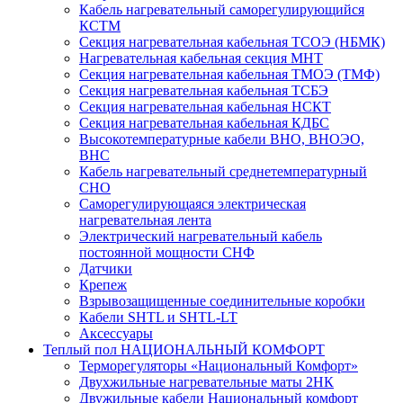
Кабель нагревательный саморегулирующийся
КСТМ
Секция нагревательная кабельная ТСОЭ (НБМК)
Нагревательная кабельная секция МНТ
Секция нагревательная кабельная ТМОЭ (ТМФ)
Секция нагревательная кабельная ТСБЭ
Секция нагревательная кабельная НСКТ
Секция нагревательная кабельная КДБС
Высокотемпературные кабели ВНО, ВНОЭО,
ВНС
Кабель нагревательный среднетемпературный
СНО
Саморегулирующаяся электрическая
нагревательная лента
Электрический нагревательный кабель
постоянной мощности СНФ
Датчики
Крепеж
Взрывозащищенные соединительные коробки
Кабели SHTL и SHTL-LT
Аксессуары
Теплый пол НАЦИОНАЛЬНЫЙ КОМФОРТ
Терморегуляторы «Национальный Комфорт»
Двухжильные нагревательные маты 2НК
Двужильные кабели Национальный комфорт