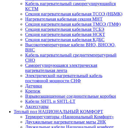
Кабель нагревательный саморегулирующийся
КСТМ
Секция нагревательная кабельная ТСОЭ (НБМК)
Нагревательная кабельная секция МНТ
Секция нагревательная кабельная ТМОЭ (ТМФ)
Секция нагревательная кабельная ТСБЭ
Секция нагревательная кабельная НСКТ
Секция нагревательная кабельная КДБС
Высокотемпературные кабели ВНО, ВНОЭО,
ВНС
Кабель нагревательный среднетемпературный
СНО
Саморегулирующаяся электрическая
нагревательная лента
Электрический нагревательный кабель
постоянной мощности СНФ
Датчики
Крепеж
Взрывозащищенные соединительные коробки
Кабели SHTL и SHTL-LT
Аксессуары
Теплый пол НАЦИОНАЛЬНЫЙ КОМФОРТ
Терморегуляторы «Национальный Комфорт»
Двухжильные нагревательные маты 2НК
Двужильные кабели Национальный комфорт