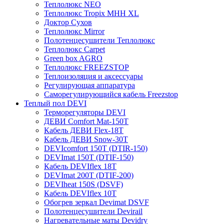
Теплолюкс NEO
Теплолюкс Tropix МНН XL
Доктор Сухов
Теплолюкс Mirror
Полотенцесушители Теплолюкс
Теплолюкс Carpet
Green box AGRO
Теплолюкс FREEZSTOP
Теплоизоляция и аксессуары
Регулирующая аппаратура
Cаморегулирующийся кабель Freezstop
Теплый пол DEVI
Терморегуляторы DEVI
ДЕВИ Comfort Mat-150T
Кабель ДЕВИ Flex-18T
Кабель ДЕВИ Snow-30T
DEVIcomfort 150T (DTIR-150)
DEVImat 150T (DTIF-150)
Кабель DEVIflex 18T
DEVImat 200T (DTIF-200)
DEVIheat 150S (DSVF)
Кабель DEVIflex 10T
Обогрев зеркал Devimat DSVF
Полотенцесушители Devirail
Нагревательные маты Devidry