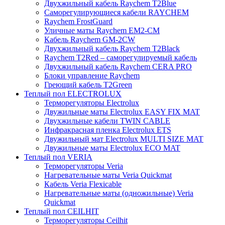
Двухжильный кабель Raychem T2Blue
Саморегулирующиеся кабели RAYCHEM
Raychem FrostGuard
Уличные маты Raychem EM2-CM
Кабель Raychem GM-2CW
Двухжильный кабель Raychem T2Black
Raychem T2Red – саморегулируемый кабель
Двухжильный кабель Raychem CERA PRO
Блоки управление Raychem
Греющий кабель T2Green
Теплый пол ELECTROLUX
Терморегуляторы Electrolux
Двужильные маты Electrolux EASY FIX MAT
Двухжильные кабели TWIN CABLE
Инфракрасная пленка Electrolux ETS
Двужильный мат Electrolux MULTI SIZE MAT
Двужильные маты Electrolux ECO MAT
Теплый пол VERIA
Терморегуляторы Veria
Нагревательные маты Veria Quickmat
Кабель Veria Flexicable
Нагревательные маты (одножильные) Veria
Quickmat
Теплый пол CEILHIT
Терморегуляторы Ceilhit