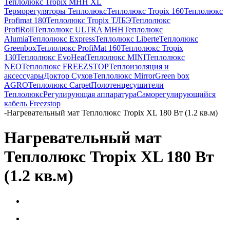
Теплолюкс Tropix МНН XL
Терморегуляторы Теплолюкс
Теплолюкс Tropix 160
Теплолюкс
Profimat 180
Теплолюкс Tropix ТЛБЭ
Теплолюкс
ProfiRoll
Теплолюкс ULTRA МНН
Теплолюкс
Alumia
Теплолюкс Express
Теплолюкс Liberte
Теплолюкс
Greenbox
Теплолюкс ProfiMat 160
Теплолюкс Tropix
130
Теплолюкс EvoHeat
Теплолюкс MINI
Теплолюкс
NEO
Теплолюкс FREEZSTOP
Теплоизоляция и
аксессуары
Доктор Сухов
Теплолюкс Mirror
Green box
AGRO
Теплолюкс Carpet
Полотенцесушители
Теплолюкс
Регулирующая аппаратура
Cаморегулирующийся
кабель Freezstop
-
Нагревательный мат Теплолюкс Tropix XL 180 Вт (1.2 кв.м)
Нагревательный мат
Теплолюкс Tropix XL 180 Вт
(1.2 кв.м)