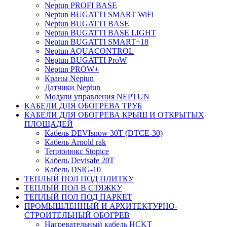
Neptun PROFI BASE
Neptun BUGATTI SMART WiFi
Neptun BUGATTI BASE
Neptun BUGATTI BASE LIGHT
Neptun BUGATTI SMART+18
Neptun AQUACONTROL
Neptun BUGATTI ProW
Neptun PROW+
Краны Neptun
Датчики Neptun
Модули управления NEPTUN
КАБЕЛИ ДЛЯ ОБОГРЕВА ТРУБ
КАБЕЛИ ДЛЯ ОБОГРЕВА КРЫШ И ОТКРЫТЫХ
ПЛОЩАДЕЙ
Кабель DEVIsnow 30Т (DTCE-30)
Кабель Arnold rak
Теплолюкс Stopice
Кабель Devisafe 20T
Кабель DSIG-10
ТЕПЛЫЙ ПОЛ ПОД ПЛИТКУ
ТЕПЛЫЙ ПОЛ В СТЯЖКУ
ТЕПЛЫЙ ПОЛ ПОД ПАРКЕТ
ПРОМЫШЛЕННЫЙ И АРХИТЕКТУРНО-
СТРОИТЕЛЬНЫЙ ОБОГРЕВ
Нагревательный кабель НCKТ