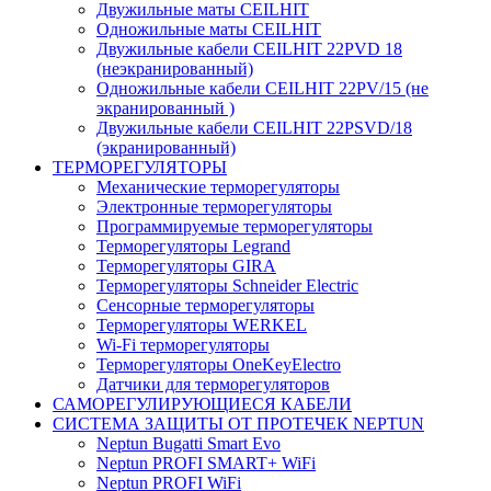
Двужильные маты CEILHIT
Одножильные маты CEILHIT
Двужильные кабели CEILHIT 22PVD 18
(неэкранированный)
Одножильные кабели CEILHIT 22PV/15 (не
экранированный )
Двужильные кабели CEILHIT 22PSVD/18
(экранированный)
ТЕРМОРЕГУЛЯТОРЫ
Механические терморегуляторы
Электронные терморегуляторы
Программируемые терморегуляторы
Терморегуляторы Legrand
Терморегуляторы GIRA
Терморегуляторы Schneider Electric
Сенсорные терморегуляторы
Терморегуляторы WERKEL
Wi-Fi терморегуляторы
Терморегуляторы OneKeyElectro
Датчики для терморегуляторов
САМОРЕГУЛИРУЮЩИЕСЯ КАБЕЛИ
СИСТЕМА ЗАЩИТЫ ОТ ПРОТЕЧЕК NEPTUN
Neptun Bugatti Smart Evo
Neptun PROFI SMART+ WiFi
Neptun PROFI WiFi