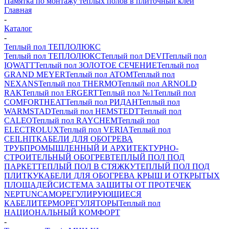
Памятка по монтажу теплых полов в плиточный клей
Главная
-
Каталог
-
Теплый пол ТЕПЛОЛЮКС
Теплый пол ТЕПЛОЛЮКС
Теплый пол DEVI
Теплый пол
IQWATT
Теплый пол ЗОЛОТОЕ СЕЧЕНИЕ
Теплый пол
GRAND MEYER
Теплый пол ATOM
Теплый пол
NEXANS
Теплый пол THERMO
Теплый пол ARNOLD
RAK
Теплый пол ERGERT
Теплый пол №1
Теплый пол
COMFORTHEAT
Теплый пол РИДАН
Теплый пол
WARMSTAD
Теплый пол HEMSTEDT
Теплый пол
CALEO
Теплый пол RAYCHEM
Теплый пол
ELECTROLUX
Теплый пол VERIA
Теплый пол
CEILHIT
КАБЕЛИ ДЛЯ ОБОГРЕВА
ТРУБ
ПРОМЫШЛЕННЫЙ И АРХИТЕКТУРНО-
СТРОИТЕЛЬНЫЙ ОБОГРЕВ
ТЕПЛЫЙ ПОЛ ПОД
ПАРКЕТ
ТЕПЛЫЙ ПОЛ В СТЯЖКУ
ТЕПЛЫЙ ПОЛ ПОД
ПЛИТКУ
КАБЕЛИ ДЛЯ ОБОГРЕВА КРЫШ И ОТКРЫТЫХ
ПЛОЩАДЕЙ
СИСТЕМА ЗАЩИТЫ ОТ ПРОТЕЧЕК
NEPTUN
САМОРЕГУЛИРУЮЩИЕСЯ
КАБЕЛИ
ТЕРМОРЕГУЛЯТОРЫ
Теплый пол
НАЦИОНАЛЬНЫЙ КОМФОРТ
-