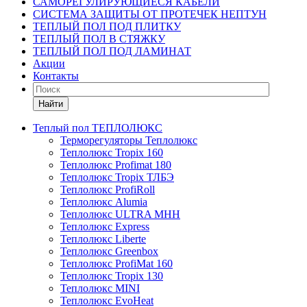
САМОРЕГУЛИРУЮЩИЕСЯ КАБЕЛИ
СИСТЕМА ЗАЩИТЫ ОТ ПРОТЕЧЕК НЕПТУН
ТЕПЛЫЙ ПОЛ ПОД ПЛИТКУ
ТЕПЛЫЙ ПОЛ В СТЯЖКУ
ТЕПЛЫЙ ПОЛ ПОД ЛАМИНАТ
Акции
Контакты
Найти
Теплый пол ТЕПЛОЛЮКС
Терморегуляторы Теплолюкс
Теплолюкс Tropix 160
Теплолюкс Profimat 180
Теплолюкс Tropix ТЛБЭ
Теплолюкс ProfiRoll
Теплолюкс Alumia
Теплолюкс ULTRA МНН
Теплолюкс Express
Теплолюкс Liberte
Теплолюкс Greenbox
Теплолюкс ProfiMat 160
Теплолюкс Tropix 130
Теплолюкс MINI
Теплолюкс EvoHeat