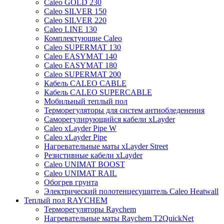
Caleo GOLD 230
Caleo SILVER 150
Caleo SILVER 220
Caleo LINE 130
Комплектующие Caleo
Caleo SUPERMAT 130
Caleo EASYMAT 140
Caleo EASYMAT 180
Caleo SUPERMAT 200
Кабель CALEO CABLE
Кабель CALEO SUPERCABLE
Мобильный теплый пол
Терморегуляторы для систем антиобледенения
Саморегулирующийся кабели xLayder
Caleo xLayder Pipe W
Caleo xLayder Pipe
Нагревательные маты xLayder Street
Резистивные кабели xLayder
Caleo UNIMAT BOOST
Caleo UNIMAT RAIL
Обогрев грунта
Электрический полотенцесушитель Caleo Heatwall
Теплый пол RAYCHEM
Терморегуляторы Raychem
Нагревательные маты Raychem T2QuickNet