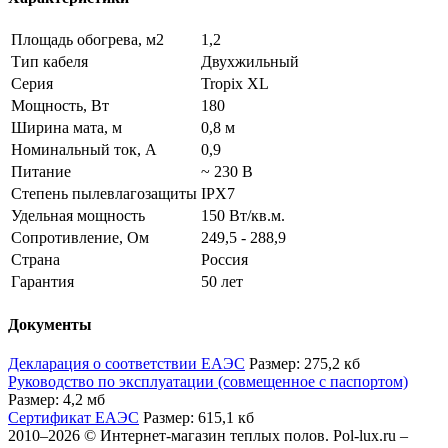
Площадь обогрева, м2
1,2
Тип кабеля
Двухжильный
Серия
Tropix XL
Мощность, Вт
180
Ширина мата, м
0,8 м
Номинальный ток, А
0,9
Питание
~ 230 В
Степень пылевлагозащиты
IPX7
Удельная мощность
150 Вт/кв.м.
Сопротивление, Ом
249,5 - 288,9
Страна
Россия
Гарантия
50 лет
Документы
Декларация о соответствии ЕАЭС
Размер: 275,2 кб
Руководство по эксплуатации (совмещенное с паспортом)
Размер: 4,2 мб
Сертификат ЕАЭС
Размер: 615,1 кб
2010–2026 © Интернет-магазин теплых полов. Pol-lux.ru –