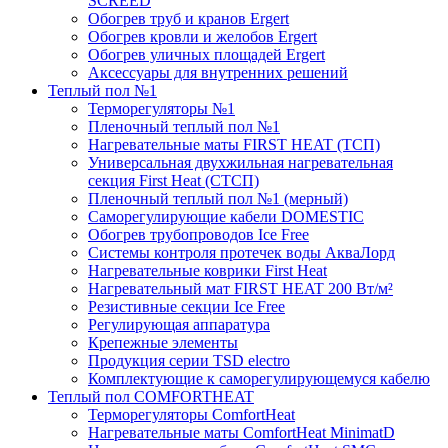
SCREED
Обогрев труб и кранов Ergert
Обогрев кровли и желобов Ergert
Обогрев уличных площадей Ergert
Аксессуары для внутренних решений
Теплый пол №1
Терморегуляторы №1
Пленочный теплый пол №1
Нагревательные маты FIRST HEAT (ТСП)
Универсальная двухжильная нагревательная
секция First Heat (СТСП)
Пленочный теплый пол №1 (мерный)
Саморегулирующие кабели DOMESTIC
Обогрев трубопроводов Ice Free
Системы контроля протечек воды АкваЛорд
Нагревательные коврики First Heat
Нагревательный мат FIRST HEAT 200 Вт/м²
Резистивные секции Ice Free
Регулирующая аппаратура
Крепежные элементы
Продукция серии TSD electro
Комплектующие к саморегулирующемуся кабелю
Теплый пол COMFORTHEAT
Терморегуляторы ComfortHeat
Нагревательные маты ComfortHeat MinimatD