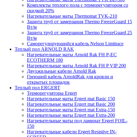
Комплекты теплого пола с терморегулятором со
скидкой 20%
Нагревательные маты Thermomat TVK-210
Защита труб от замерзания Thermo FreezeGuard 15
Вт/м
Защита труб от замерзания Thermo FreezeGuard 25
Вт/м
Саморегулирующийся кабель Nelson Limitrace
Теплый пол ARNOLD RAK
Нагревательные маты Arnold Rak FH P-EC
ECOTHERM 180
Нагревательные маты Arnold Rak FH P VIP 200
Двухжильные кабели Arnold Rak
Греющий кабель ArnoldRak для кровли и
открытых площадок
Теплый пол ERGERT
Терморегуляторы Ergert
Нагревательные маты Ergert mat Basic 150
Нагревательные маты Ergert mat Basic 200
Нагревательные маты Ergert mat Extra-150
Нагревательные маты Ergert mat Extra-200
Нагревательные маты под ламинат Ergert FOIL-
150
Нагревательные кабели Ergert Resistive IN-